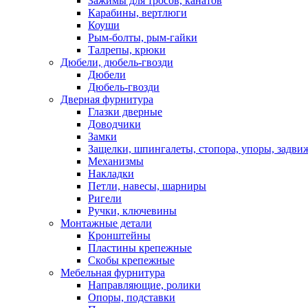
Зажимы для тросов, канатов
Карабины, вертлюги
Коуши
Рым-болты, рым-гайки
Талрепы, крюки
Дюбели, дюбель-гвозди
Дюбели
Дюбель-гвозди
Дверная фурнитура
Глазки дверные
Доводчики
Замки
Защелки, шпингалеты, стопора, упоры, задви
Механизмы
Накладки
Петли, навесы, шарниры
Ригели
Ручки, ключевины
Монтажные детали
Кронштейны
Пластины крепежные
Скобы крепежные
Мебельная фурнитура
Направляющие, ролики
Опоры, подставки