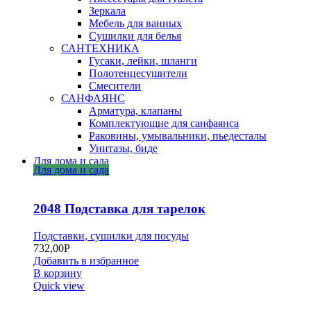
Зеркала
Мебель для ванных
Сушилки для белья
САНТЕХНИКА
Гусаки, лейки, шланги
Полотенцесушители
Смесители
САНФАЯНС
Арматура, клапаны
Комплектующие для санфаянса
Раковины, умывальники, пьедесталы
Унитазы, биде
Для дома и сада
Для дома и сада
2048 Подставка для тарелок
Подставки, сушилки для посуды
732,00
Р
Добавить в избранное
В корзину
Quick view