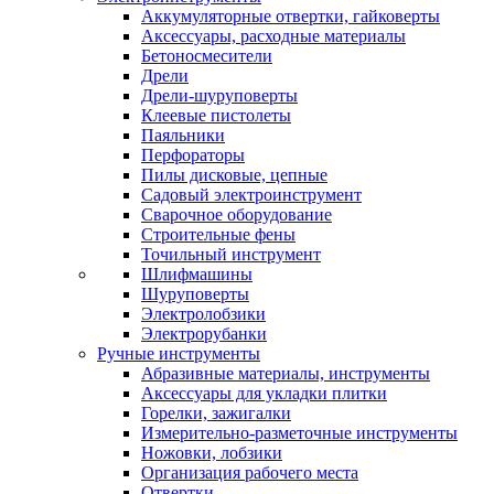
Аккумуляторные отвертки, гайковерты
Аксессуары, расходные материалы
Бетоносмесители
Дрели
Дрели-шуруповерты
Клеевые пистолеты
Паяльники
Перфораторы
Пилы дисковые, цепные
Садовый электроинструмент
Сварочное оборудование
Строительные фены
Точильный инструмент
Шлифмашины
Шуруповерты
Электролобзики
Электрорубанки
Ручные инструменты
Абразивные материалы, инструменты
Аксессуары для укладки плитки
Горелки, зажигалки
Измерительно-разметочные инструменты
Ножовки, лобзики
Организация рабочего места
Отвертки