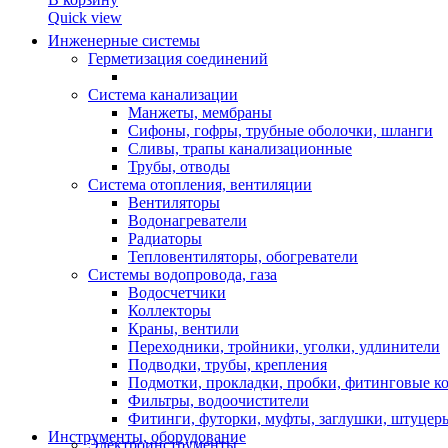
Quick view
Инженерные системы
Герметизация соединений
Система канализации
Манжеты, мембраны
Сифоны, гофры, трубные оболочки, шланги
Сливы, трапы канализационные
Трубы, отводы
Система отопления, вентиляции
Вентиляторы
Водонагреватели
Радиаторы
Тепловентиляторы, обогреватели
Системы водопровода, газа
Водосчетчики
Коллекторы
Краны, вентили
Переходники, тройники, уголки, удлинители
Подводки, трубы, крепления
Подмотки, прокладки, пробки, фитинговые к
Фильтры, водоочистители
Фитинги, футорки, муфты, заглушки, штуцер
Инструменты, оборудование
Электроинструменты