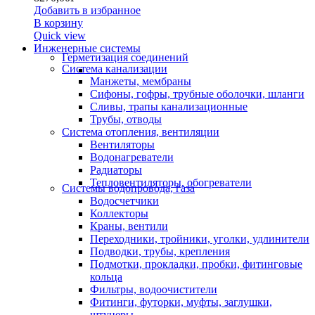
Добавить в избранное
В корзину
Quick view
Инженерные системы
Герметизация соединений
Система канализации
Манжеты, мембраны
Сифоны, гофры, трубные оболочки, шланги
Сливы, трапы канализационные
Трубы, отводы
Система отопления, вентиляции
Вентиляторы
Водонагреватели
Радиаторы
Тепловентиляторы, обогреватели
Системы водопровода, газа
Водосчетчики
Коллекторы
Краны, вентили
Переходники, тройники, уголки, удлинители
Подводки, трубы, крепления
Подмотки, прокладки, пробки, фитинговые
кольца
Фильтры, водоочистители
Фитинги, футорки, муфты, заглушки,
штуцеры