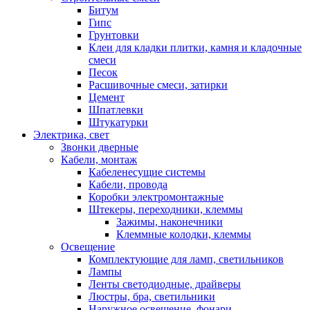
Битум
Гипс
Грунтовки
Клеи для кладки плитки, камня и кладочные
смеси
Песок
Расшивочные смеси, затирки
Цемент
Шпатлевки
Штукатурки
Электрика, свет
Звонки дверные
Кабели, монтаж
Кабеленесущие системы
Кабели, провода
Коробки электромонтажные
Штекеры, переходники, клеммы
Зажимы, наконечники
Клеммные колодки, клеммы
Освещение
Комплектующие для ламп, светильников
Лампы
Ленты светодиодные, драйверы
Люстры, бра, светильники
Наружное освещение, фонари