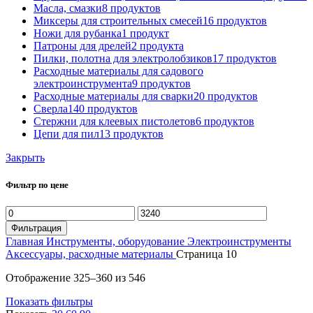
Масла, смазки
8 продуктов
Миксеры для строительных смесей
16 продуктов
Ножи для рубанка
1 продукт
Патроны для дрелей
2 продукта
Пилки, полотна для электролобзиков
17 продуктов
Расходные материалы для садового
электроинструмента
9 продуктов
Расходные материалы для сварки
20 продуктов
Сверла
140 продуктов
Стержни для клеевых пистолетов
6 продуктов
Цепи для пил
13 продуктов
Закрыть
Фильтр по цене
Минимальная
Максимальная
цена
цена
Фильтрация
Главная
Инструменты, оборудование
Электроинструменты
Аксессуары, расходные материалы
Страница 10
Отображение 325–360 из 546
Показать фильтры