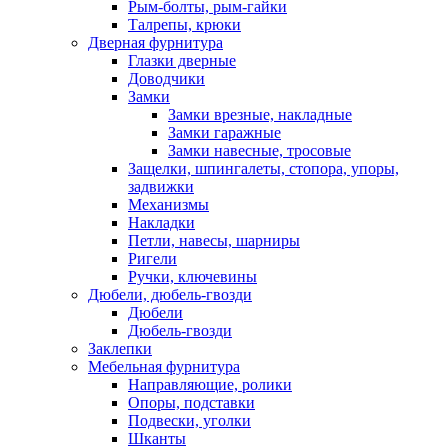
Рым-болты, рым-гайки
Талрепы, крюки
Дверная фурнитура
Глазки дверные
Доводчики
Замки
Замки врезные, накладные
Замки гаражные
Замки навесные, тросовые
Защелки, шпингалеты, стопора, упоры,
задвижки
Механизмы
Накладки
Петли, навесы, шарниры
Ригели
Ручки, ключевины
Дюбели, дюбель-гвозди
Дюбели
Дюбель-гвозди
Заклепки
Мебельная фурнитура
Направляющие, ролики
Опоры, подставки
Подвески, уголки
Шканты