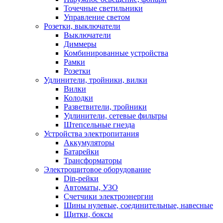
Точечные светильники
Управление светом
Розетки, выключатели
Выключатели
Диммеры
Комбинированные устройства
Рамки
Розетки
Удлинители, тройники, вилки
Вилки
Колодки
Разветвители, тройники
Удлинители, сетевые фильтры
Штепсельные гнезда
Устройства электропитания
Аккумуляторы
Батарейки
Трансформаторы
Электрощитовое оборудование
Din-рейки
Автоматы, УЗО
Счетчики электроэнергии
Шины нулевые, соединительные, навесные
Щитки, боксы