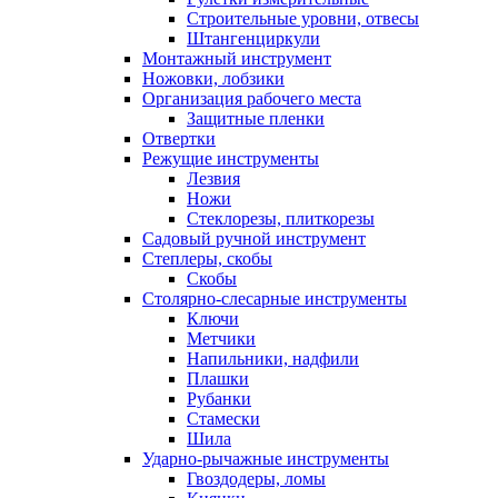
Строительные уровни, отвесы
Штангенциркули
Монтажный инструмент
Ножовки, лобзики
Организация рабочего места
Защитные пленки
Отвертки
Режущие инструменты
Лезвия
Ножи
Стеклорезы, плиткорезы
Садовый ручной инструмент
Степлеры, скобы
Скобы
Столярно-слесарные инструменты
Ключи
Метчики
Напильники, надфили
Плашки
Рубанки
Стамески
Шила
Ударно-рычажные инструменты
Гвоздодеры, ломы