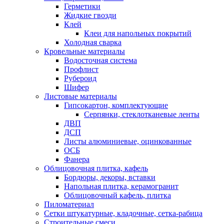
Герметики
Жидкие гвозди
Клей
Клеи для напольных покрытий
Холодная сварка
Кровельные материалы
Водосточная система
Профлист
Рубероид
Шифер
Листовые материалы
Гипсокартон, комплектующие
Серпянки, стеклотканевые ленты
ДВП
ДСП
Листы алюминиевые, оцинкованные
ОСБ
Фанера
Облицовочная плитка, кафель
Бордюры, декоры, вставки
Напольная плитка, керамогранит
Облицовочный кафель, плитка
Пиломатериал
Сетки штукатурные, кладочные, сетка-рабица
Строительные смеси