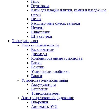
Гипс
Грунтовки
Клеи для кладки плитки, камня и кладочные
смеси
Песок
Расшивочные смеси, затирки
Цемент
Шпатлевки
Штукатурки
Электрика, свет
Розетки, выключатели
Выключатели
Диммеры
Комбинированные устройства
Рамки
Розетки
Удлинители, тройники
Вилки
Устройства электропитания
Аккумуляторы
Батарейки
Трансформаторы
Электрощитовое оборудование
Din-рейки
Автоматы, УЗО