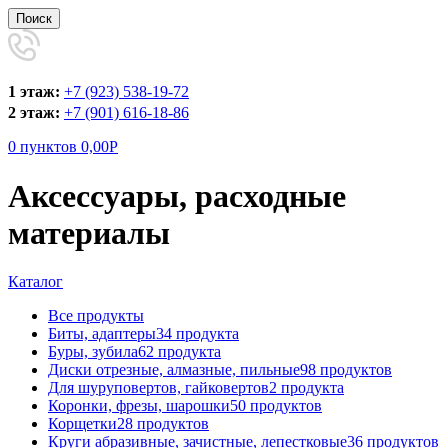
Поиск
1 этаж:
+7 (923) 538-19-72
2 этаж:
+7 (901) 616-18-86
0
пунктов
0,00
Р
Аксессуары, расходные
материалы
Каталог
Все
продукты
Биты, адаптеры
34 продукта
Буры, зубила
62 продукта
Диски отрезные, алмазные, пильные
98 продуктов
Для шуруповертов, гайковертов
2 продукта
Коронки, фрезы, шарошки
50 продуктов
Корщетки
28 продуктов
Круги абразивные, зачистные, лепестковые
36 продуктов