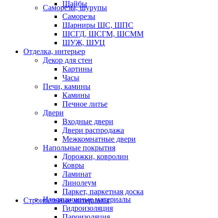
Шайбы
Саморезы, шурупы
Саморезы
Шарниры ШС, ШПС
ШСГД, ШСГМ, ШСММ
ШУЖ, ШУЦ
Отделка, интерьер
Декор для стен
Картины
Часы
Печи, камины
Камины
Печное литье
Двери
Входные двери
Двери распродажа
Межкомнатные двери
Напольные покрытия
Дорожки, ковролин
Ковры
Ламинат
Линолеум
Паркет, паркетная доска
Изоляционные материалы
Строительные материалы
Гидроизоляция
Пароизоляция