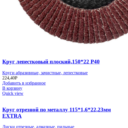
Круг лепестковый плоский,150*22 Р40
Круги абразивные, зачистные, лепестковые
224,40
Р
Добавить в избранное
В корзину
Quick view
Круг отрезной по металлу 115*1,6*22,23мм
EXTRA
Диски отрезные, алмазные, пильные