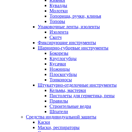
Киянки
Кувалды
Молотки
Топорища, ручки, клинья
Топоры
Упаковочные ленты, изоленты
Изолента
Скотч
Фиксирующие инструменты
Шарнирно-губцевые инструменты
Бокорезы
Круглогубцы
Кусачки
Ножницы
Плоскогубцы
Тонконосы
Штукатурно-отделочные инструменты
Кельмы, мастерки
Пистолеты для герметика, пены
Правилы
Строительные ведра
Шпатели
Средства индивидуальной защиты
Каски
Маски, респираторы