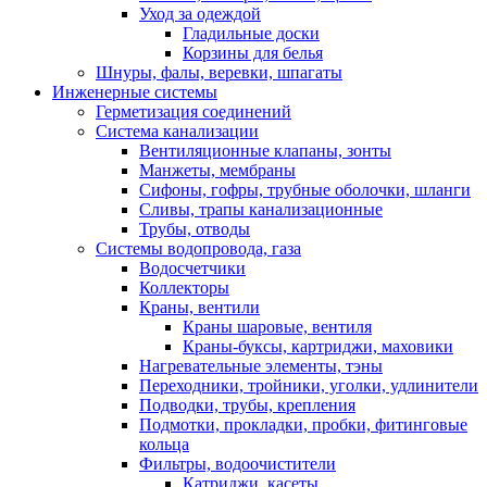
Уход за одеждой
Гладильные доски
Корзины для белья
Шнуры, фалы, веревки, шпагаты
Инженерные системы
Герметизация соединений
Система канализации
Вентиляционные клапаны, зонты
Манжеты, мембраны
Сифоны, гофры, трубные оболочки, шланги
Сливы, трапы канализационные
Трубы, отводы
Системы водопровода, газа
Водосчетчики
Коллекторы
Краны, вентили
Краны шаровые, вентиля
Краны-буксы, картриджи, маховики
Нагревательные элементы, тэны
Переходники, тройники, уголки, удлинители
Подводки, трубы, крепления
Подмотки, прокладки, пробки, фитинговые
кольца
Фильтры, водоочистители
Катриджи, касеты