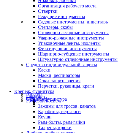
Ножовки, лобзики
Организация рабочего места
Отвертки
Режущие инструменты
Садовые инструменты, инвентарь
Степлеры, скобы
Столярно-слесарные инструменты
Ударно-рычажные инструменты
Упаковочные ленты, изоленты
Фиксирующие инструменты
Шарнирно-губцевые инструменты
Штукатурно-отделочные инструменты
Средства индивидуальной защиты
Каски
Маски, респираторы
Очки, защита зрения
Перчатки, рукавицы, краги
Крепеж, фурнитура
Анкеры
Гвозди
Заклепки
Оконная фурнитура
Грузовой крепеж
Зажимы для тросов, канатов
Карабины, вертлюги
Коуши
Рым-болты, рым-гайки
Талрепы, крюки
Дюбели, дюбель-гвозди