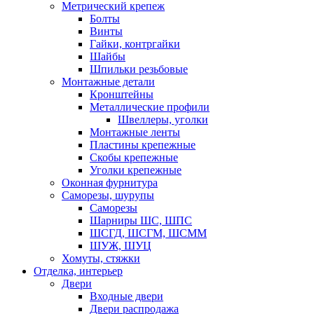
Метрический крепеж
Болты
Винты
Гайки, контргайки
Шайбы
Шпильки резьбовые
Монтажные детали
Кронштейны
Металлические профили
Швеллеры, уголки
Монтажные ленты
Пластины крепежные
Скобы крепежные
Уголки крепежные
Оконная фурнитура
Саморезы, шурупы
Саморезы
Шарниры ШС, ШПС
ШСГД, ШСГМ, ШСММ
ШУЖ, ШУЦ
Хомуты, стяжки
Отделка, интерьер
Двери
Входные двери
Двери распродажа