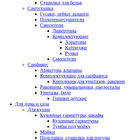
Сушилки для белья
Сантехника
Гусаки, лейки, шланги
Полотенцесушители
Смесители
Диверторы
Комплектующие
Аэраторы
Катриджи
Ручки
Смесители
Санфаянс
Арматура, клапаны
Комплектующие для санфаянса
Крепления для унитазов, раковин
Раковины, умывальники, пьедесталы
Унитазы, биде
Горшки детские
Для дома и сада
Для кухни
Кухонные гарнитуры, шкафы
Кухонные гарнитуры
Тумбы под мойку
Мойки
Подставки, сушилки для посуды