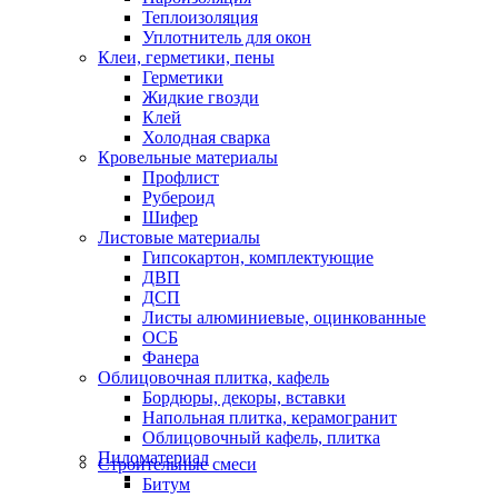
Теплоизоляция
Уплотнитель для окон
Клеи, герметики, пены
Герметики
Жидкие гвозди
Клей
Холодная сварка
Кровельные материалы
Профлист
Рубероид
Шифер
Листовые материалы
Гипсокартон, комплектующие
ДВП
ДСП
Листы алюминиевые, оцинкованные
ОСБ
Фанера
Облицовочная плитка, кафель
Бордюры, декоры, вставки
Напольная плитка, керамогранит
Облицовочный кафель, плитка
Пиломатериал
Строительные смеси
Битум