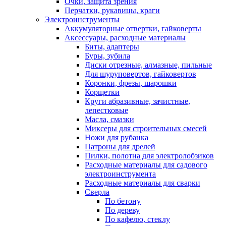
Очки, защита зрения
Перчатки, рукавицы, краги
Электроинструменты
Аккумуляторные отвертки, гайковерты
Аксессуары, расходные материалы
Биты, адаптеры
Буры, зубила
Диски отрезные, алмазные, пильные
Для шуруповертов, гайковертов
Коронки, фрезы, шарошки
Корщетки
Круги абразивные, зачистные,
лепестковые
Масла, смазки
Миксеры для строительных смесей
Ножи для рубанка
Патроны для дрелей
Пилки, полотна для электролобзиков
Расходные материалы для садового
электроинструмента
Расходные материалы для сварки
Сверла
По бетону
По дереву
По кафелю, стеклу