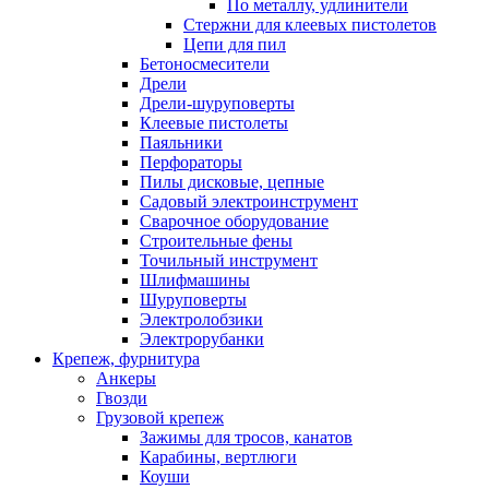
По металлу, удлинители
Стержни для клеевых пистолетов
Цепи для пил
Бетоносмесители
Дрели
Дрели-шуруповерты
Клеевые пистолеты
Паяльники
Перфораторы
Пилы дисковые, цепные
Садовый электроинструмент
Сварочное оборудование
Строительные фены
Точильный инструмент
Шлифмашины
Шуруповерты
Электролобзики
Электрорубанки
Крепеж, фурнитура
Анкеры
Гвозди
Грузовой крепеж
Зажимы для тросов, канатов
Карабины, вертлюги
Коуши