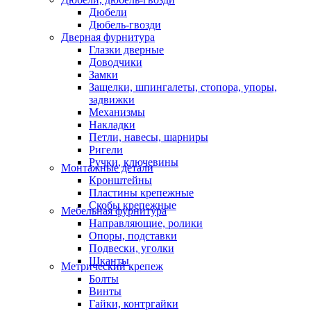
Дюбели
Дюбель-гвозди
Дверная фурнитура
Глазки дверные
Доводчики
Замки
Защелки, шпингалеты, стопора, упоры,
задвижки
Механизмы
Накладки
Петли, навесы, шарниры
Ригели
Ручки, ключевины
Монтажные детали
Кронштейны
Пластины крепежные
Скобы крепежные
Мебельная фурнитура
Направляющие, ролики
Опоры, подставки
Подвески, уголки
Шканты
Метрический крепеж
Болты
Винты
Гайки, контргайки