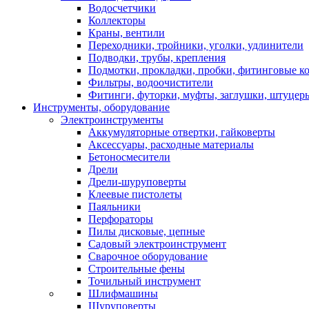
Водосчетчики
Коллекторы
Краны, вентили
Переходники, тройники, уголки, удлинители
Подводки, трубы, крепления
Подмотки, прокладки, пробки, фитинговые к
Фильтры, водоочистители
Фитинги, футорки, муфты, заглушки, штуцер
Инструменты, оборудование
Электроинструменты
Аккумуляторные отвертки, гайковерты
Аксессуары, расходные материалы
Бетоносмесители
Дрели
Дрели-шуруповерты
Клеевые пистолеты
Паяльники
Перфораторы
Пилы дисковые, цепные
Садовый электроинструмент
Сварочное оборудование
Строительные фены
Точильный инструмент
Шлифмашины
Шуруповерты