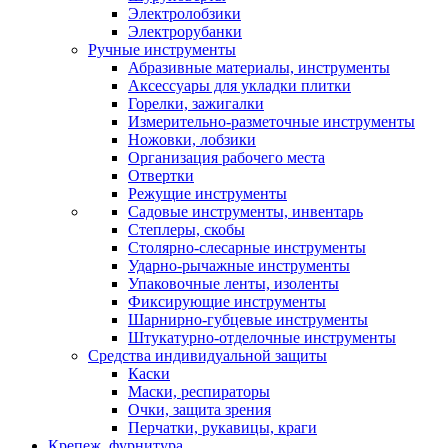
Электролобзики
Электрорубанки
Ручные инструменты
Абразивные материалы, инструменты
Аксессуары для укладки плитки
Горелки, зажигалки
Измерительно-разметочные инструменты
Ножовки, лобзики
Организация рабочего места
Отвертки
Режущие инструменты
Садовые инструменты, инвентарь
Степлеры, скобы
Столярно-слесарные инструменты
Ударно-рычажные инструменты
Упаковочные ленты, изоленты
Фиксирующие инструменты
Шарнирно-губцевые инструменты
Штукатурно-отделочные инструменты
Средства индивидуальной защиты
Каски
Маски, респираторы
Очки, защита зрения
Перчатки, рукавицы, краги
Крепеж, фурнитура