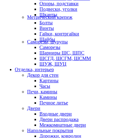
Опоры, подставки
Подвески, уголки
Шканты
Метрический крепеж
Болты
Винты
Гайки, контргайки
Шайбы
Саморезы, шурупы
Саморезы
Шарниры ШС, ШПС
ШСГД, ШСГМ, ШСММ
ШУЖ, ШУЦ
Отделка, интерьер
Декор для стен
Картины
Часы
Печи, камины
Камины
Печное литье
Двери
Входные двери
Двери распродажа
Межкомнатные двери
Напольные покрытия
Дорожки, ковролин