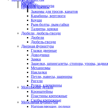
Анкеры
Гвозди
Заклепки
Оконная фурнитура
Грузовой крепеж
Зажимы для тросов, канатов
Карабины, вертлюги
Коуши
Рым-болты, рым-гайки
Талрепы, крюки
Дюбели, дюбель-гвозди
Дюбели
Дюбель-гвозди
Дверная фурнитура
Глазки дверные
Доводчики
Замки
Защелки, шпингалеты, стопора, упоры, задви
Механизмы
Накладки
Петли, навесы, шарниры
Ригели
Ручки, ключевины
Монтажные детали
Кронштейны
Пластины крепежные
Скобы крепежные
Мебельная фурнитура
Направляющие, ролики