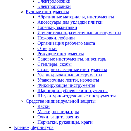
Электролобзики
Электрорубанки
Ручные инструменты
Абразивные материалы, инструменты
Аксессуары для укладки плитки
Горелки, зажигалки
Измерительно-разметочные инструменты
Ножовки, лобзики
Организация рабочего места
Отвертки
Режущие инструменты
Садовые инструменты, инвентарь
Степлеры, скобы
Столярно-слесарные инструменты
Ударно-рычажные инструменты
Упаковочные ленты, изоленты
Фиксирующие инструменты
Шарнирно-губцевые инструменты
Штукатурно-отделочные инструменты
Средства индивидуальной защиты
Каски
Маски, респираторы
Очки, защита зрения
Перчатки, рукавицы, краги
Крепеж, фурнитура