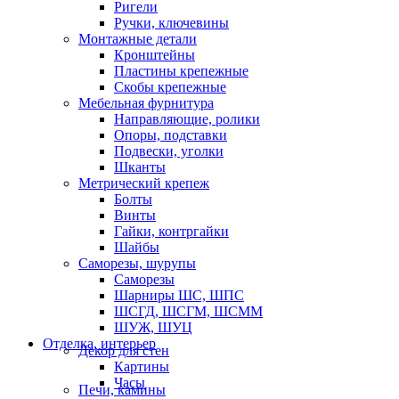
Ригели
Ручки, ключевины
Монтажные детали
Кронштейны
Пластины крепежные
Скобы крепежные
Мебельная фурнитура
Направляющие, ролики
Опоры, подставки
Подвески, уголки
Шканты
Метрический крепеж
Болты
Винты
Гайки, контргайки
Шайбы
Саморезы, шурупы
Саморезы
Шарниры ШС, ШПС
ШСГД, ШСГМ, ШСММ
ШУЖ, ШУЦ
Отделка, интерьер
Декор для стен
Картины
Часы
Печи, камины