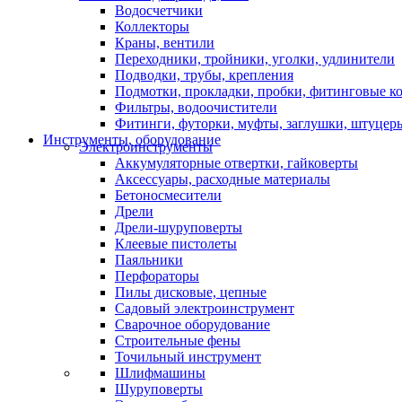
Водосчетчики
Коллекторы
Краны, вентили
Переходники, тройники, уголки, удлинители
Подводки, трубы, крепления
Подмотки, прокладки, пробки, фитинговые к
Фильтры, водоочистители
Фитинги, футорки, муфты, заглушки, штуцер
Инструменты, оборудование
Электроинструменты
Аккумуляторные отвертки, гайковерты
Аксессуары, расходные материалы
Бетоносмесители
Дрели
Дрели-шуруповерты
Клеевые пистолеты
Паяльники
Перфораторы
Пилы дисковые, цепные
Садовый электроинструмент
Сварочное оборудование
Строительные фены
Точильный инструмент
Шлифмашины
Шуруповерты