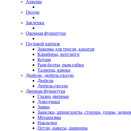
Анкеры
Гвозди
Заклепки
Оконная фурнитура
Грузовой крепеж
Зажимы для тросов, канатов
Карабины, вертлюги
Коуши
Рым-болты, рым-гайки
Талрепы, крюки
Дюбели, дюбель-гвозди
Дюбели
Дюбель-гвозди
Дверная фурнитура
Глазки дверные
Доводчики
Замки
Защелки, шпингалеты, стопора, упоры, задви
Механизмы
Накладки
Петли, навесы, шарниры