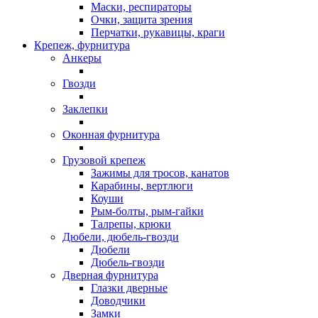
Маски, респираторы
Очки, защита зрения
Перчатки, рукавицы, краги
Крепеж, фурнитура
Анкеры
Гвозди
Заклепки
Оконная фурнитура
Грузовой крепеж
Зажимы для тросов, канатов
Карабины, вертлюги
Коуши
Рым-болты, рым-гайки
Талрепы, крюки
Дюбели, дюбель-гвозди
Дюбели
Дюбель-гвозди
Дверная фурнитура
Глазки дверные
Доводчики
Замки