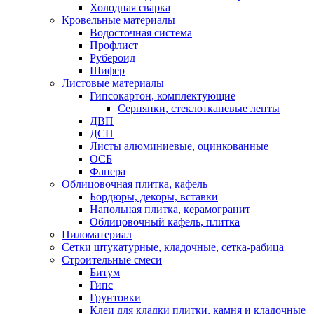
Холодная сварка
Кровельные материалы
Водосточная система
Профлист
Рубероид
Шифер
Листовые материалы
Гипсокартон, комплектующие
Серпянки, стеклотканевые ленты
ДВП
ДСП
Листы алюминиевые, оцинкованные
ОСБ
Фанера
Облицовочная плитка, кафель
Бордюры, декоры, вставки
Напольная плитка, керамогранит
Облицовочный кафель, плитка
Пиломатериал
Сетки штукатурные, кладочные, сетка-рабица
Строительные смеси
Битум
Гипс
Грунтовки
Клеи для кладки плитки, камня и кладочные