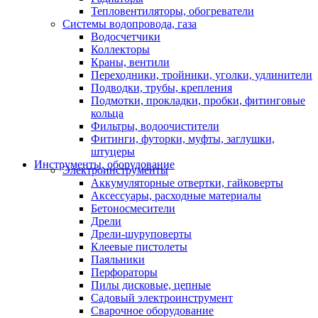
Тепловентиляторы, обогреватели
Системы водопровода, газа
Водосчетчики
Коллекторы
Краны, вентили
Переходники, тройники, уголки, удлинители
Подводки, трубы, крепления
Подмотки, прокладки, пробки, фитинговые
кольца
Фильтры, водоочистители
Фитинги, футорки, муфты, заглушки,
штуцеры
Инструменты, оборудование
Электроинструменты
Аккумуляторные отвертки, гайковерты
Аксессуары, расходные материалы
Бетоносмесители
Дрели
Дрели-шуруповерты
Клеевые пистолеты
Паяльники
Перфораторы
Пилы дисковые, цепные
Садовый электроинструмент
Сварочное оборудование