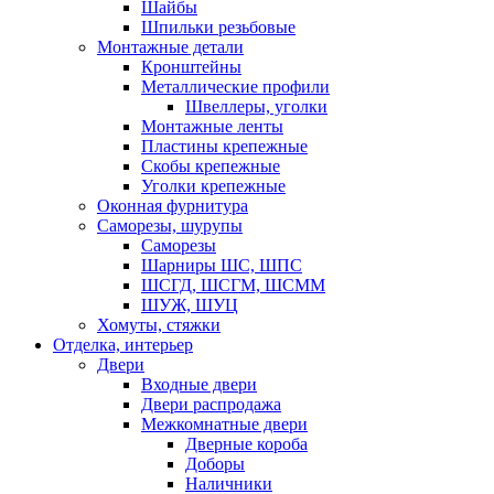
Шайбы
Шпильки резьбовые
Монтажные детали
Кронштейны
Металлические профили
Швеллеры, уголки
Монтажные ленты
Пластины крепежные
Скобы крепежные
Уголки крепежные
Оконная фурнитура
Саморезы, шурупы
Саморезы
Шарниры ШС, ШПС
ШСГД, ШСГМ, ШСММ
ШУЖ, ШУЦ
Хомуты, стяжки
Отделка, интерьер
Двери
Входные двери
Двери распродажа
Межкомнатные двери
Дверные короба
Доборы
Наличники