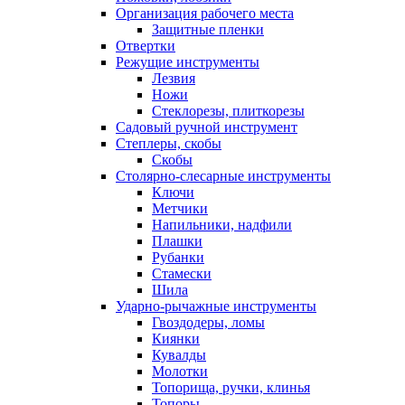
Организация рабочего места
Защитные пленки
Отвертки
Режущие инструменты
Лезвия
Ножи
Стеклорезы, плиткорезы
Садовый ручной инструмент
Степлеры, скобы
Скобы
Столярно-слесарные инструменты
Ключи
Метчики
Напильники, надфили
Плашки
Рубанки
Стамески
Шила
Ударно-рычажные инструменты
Гвоздодеры, ломы
Киянки
Кувалды
Молотки
Топорища, ручки, клинья
Топоры