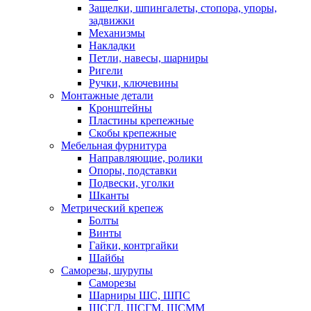
Защелки, шпингалеты, стопора, упоры,
задвижки
Механизмы
Накладки
Петли, навесы, шарниры
Ригели
Ручки, ключевины
Монтажные детали
Кронштейны
Пластины крепежные
Скобы крепежные
Мебельная фурнитура
Направляющие, ролики
Опоры, подставки
Подвески, уголки
Шканты
Метрический крепеж
Болты
Винты
Гайки, контргайки
Шайбы
Саморезы, шурупы
Саморезы
Шарниры ШС, ШПС
ШСГД, ШСГМ, ШСММ