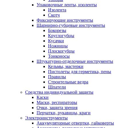
Упаковочные ленты, изоленты
Изолента
Скотч
Фиксирующие инструменты
Шарнирно-губцевые инструменты
Бокорезы
Круглогубцы
Кусачки
Ножницы
Плоскогубцы
Тонконосы
Штукатурно-отделочные инструменты
Кельмы, мастерки
Пистолеты для герметика, пены
Правилы
Строительные ведра
Шпатели
Средства индивидуальной защиты
Каски
Маски, респираторы
Очки, защита зрения
Перчатки, рукавицы, краги
Электроинструменты
Аккумуляторные отвертки, гайковерты