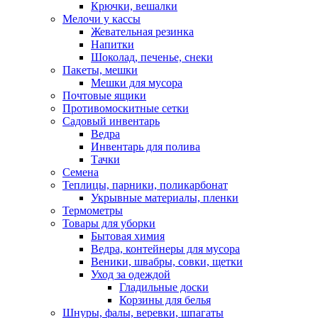
Крючки, вешалки
Мелочи у кассы
Жевательная резинка
Напитки
Шоколад, печенье, снеки
Пакеты, мешки
Мешки для мусора
Почтовые ящики
Противомоскитные сетки
Садовый инвентарь
Ведра
Инвентарь для полива
Тачки
Семена
Теплицы, парники, поликарбонат
Укрывные материалы, пленки
Термометры
Товары для уборки
Бытовая химия
Ведра, контейнеры для мусора
Веники, швабры, совки, щетки
Уход за одеждой
Гладильные доски
Корзины для белья
Шнуры, фалы, веревки, шпагаты