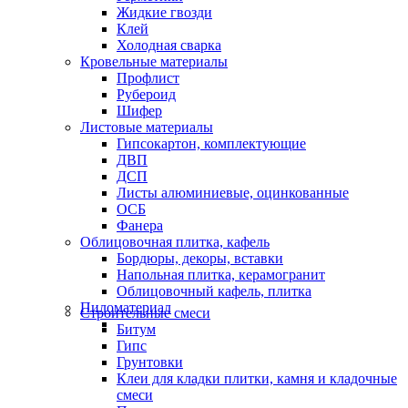
Жидкие гвозди
Клей
Холодная сварка
Кровельные материалы
Профлист
Рубероид
Шифер
Листовые материалы
Гипсокартон, комплектующие
ДВП
ДСП
Листы алюминиевые, оцинкованные
ОСБ
Фанера
Облицовочная плитка, кафель
Бордюры, декоры, вставки
Напольная плитка, керамогранит
Облицовочный кафель, плитка
Пиломатериал
Строительные смеси
Битум
Гипс
Грунтовки
Клеи для кладки плитки, камня и кладочные
смеси