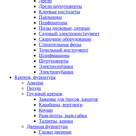
Дрели
Дрели-шуруповерты
Клеевые пистолеты
Паяльники
Перфораторы
Пилы дисковые, цепные
Садовый электроинструмент
Сварочное оборудование
Строительные фены
Точильный инструмент
Шлифмашины
Шуруповерты
Электролобзики
Электрорубанки
Крепеж, фурнитура
Анкеры
Гвозди
Грузовой крепеж
Зажимы для тросов, канатов
Карабины, вертлюги
Коуши
Рым-болты, рым-гайки
Талрепы, крюки
Дверная фурнитура
Глазки дверные