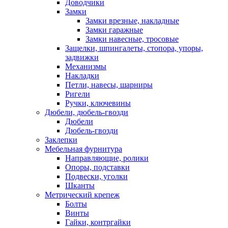
Доводчики
Замки
Замки врезные, накладные
Замки гаражные
Замки навесные, тросовые
Защелки, шпингалеты, стопора, упоры,
задвижки
Механизмы
Накладки
Петли, навесы, шарниры
Ригели
Ручки, ключевины
Дюбели, дюбель-гвозди
Дюбели
Дюбель-гвозди
Заклепки
Мебельная фурнитура
Направляющие, ролики
Опоры, подставки
Подвески, уголки
Шканты
Метрический крепеж
Болты
Винты
Гайки, контргайки