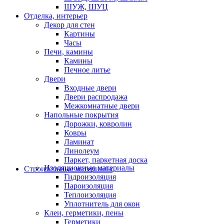
ШУЖ, ШУЦ
Отделка, интерьер
Декор для стен
Картины
Часы
Печи, камины
Камины
Печное литье
Двери
Входные двери
Двери распродажа
Межкомнатные двери
Напольные покрытия
Дорожки, ковролин
Ковры
Ламинат
Линолеум
Паркет, паркетная доска
Изоляционные материалы
Строительные материалы
Гидроизоляция
Пароизоляция
Теплоизоляция
Уплотнитель для окон
Клеи, герметики, пены
Герметики