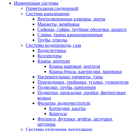
Инженерные системы
Герметизация соединений
Система канализации
Вентиляционные клапаны, зонты
Манжеты, мембраны
Сифоны, гофры, трубные оболочки, шланги
Сливы, трапы канализационные
Трубы, отводы
Системы водопровода, газа
Водосчетчики
Коллекторы
Краны, вентили
Краны шаровые, вентиля
Краны-буксы, картриджи, маховики
Нагревательные элементы, тэны
Переходники, тройники, уголки, удлинители
Подводки, трубы, крепления
Подмотки, прокладки, пробки, фитинговые
кольца
Фильтры, водоочистители
Катриджи, касеты
Корпусы
Фитинги, футорки, муфты, заглушки,
штуцеры
Системы отопления, вентиляции