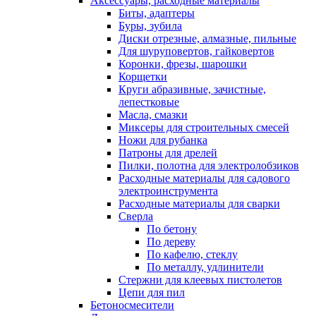
Аксессуары, расходные материалы
Биты, адаптеры
Буры, зубила
Диски отрезные, алмазные, пильные
Для шуруповертов, гайковертов
Коронки, фрезы, шарошки
Корщетки
Круги абразивные, зачистные,
лепестковые
Масла, смазки
Миксеры для строительных смесей
Ножи для рубанка
Патроны для дрелей
Пилки, полотна для электролобзиков
Расходные материалы для садового
электроинструмента
Расходные материалы для сварки
Сверла
По бетону
По дереву
По кафелю, стеклу
По металлу, удлинители
Стержни для клеевых пистолетов
Цепи для пил
Бетоносмесители