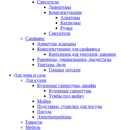
Смесители
Диверторы
Комплектующие
Аэраторы
Катриджи
Ручки
Смесители
Санфаянс
Арматура, клапаны
Комплектующие для санфаянса
Крепления для унитазов, раковин
Раковины, умывальники, пьедесталы
Унитазы, биде
Горшки детские
Для дома и сада
Для кухни
Кухонные гарнитуры, шкафы
Кухонные гарнитуры
Тумбы под мойку
Мойки
Подставки, сушилки для посуды
Посуда
Электроприборы
Емкости
Мебель