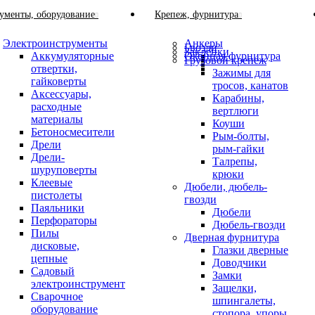
ументы, оборудование
Крепеж, фурнитура
Электроинструменты
Анкеры
Гвозди
Заклепки
Аккумуляторные
Оконная фурнитура
Грузовой крепеж
отвертки,
Зажимы для
гайковерты
тросов, канатов
Аксессуары,
Карабины,
расходные
вертлюги
материалы
Коуши
Бетоносмесители
Рым-болты,
Дрели
рым-гайки
Дрели-
Талрепы,
шуруповерты
крюки
Клеевые
Дюбели, дюбель-
пистолеты
гвозди
Паяльники
Дюбели
Перфораторы
Дюбель-гвозди
Пилы
Дверная фурнитура
дисковые,
Глазки дверные
цепные
Доводчики
Садовый
Замки
электроинструмент
Защелки,
Сварочное
шпингалеты,
оборудование
стопора, упоры,