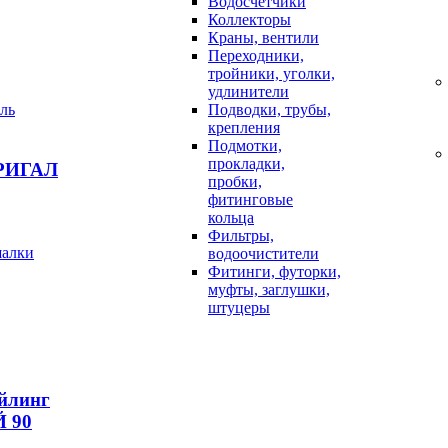
Водосчетчики
Коллекторы
Краны, вентили
Переходники,
тройники, уголки,
удлинители
Подводки, трубы,
крепления
Подмотки,
прокладки,
РИГАЛ
пробки,
фитинговые
кольца
Фильтры,
шалки
водоочистители
Фитинги, футорки,
муфты, заглушки,
штуцеры
ейлинг
 90