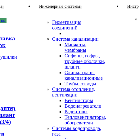
да
Инженерные системы
Инстр
ада
Герметизация
соединений
ставка
Система канализации
ок
Манжеты,
мембраны
Сифоны, гофры,
сушилки
трубные оболочки,
шланги
Сливы, трапы
канализационные
Трубы, отводы
Система отопления,
вентиляции
Вентиляторы
Водонагреватели
даптер
Радиаторы
(шланг
Тепловентиляторы,
3/4)
обогреватели
Системы водопровода,
ля
газа