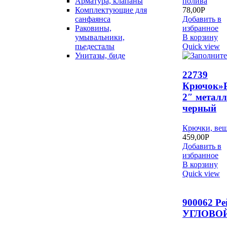
полива
Арматура, клапаны
78,00
Р
Комплектующие для
Добавить в
санфаянса
избранное
Раковины,
В корзину
умывальники,
Quick view
пьедесталы
Унитазы, биде
22739
Крючок»
2″ металл
черный
Крючки, ве
459,00
Р
Добавить в
избранное
В корзину
Quick view
900062 Р
УГЛОВОЙ