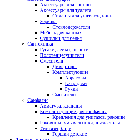
Аксессуары для ванной
Аксессуары для туалета
Сиденья для унитазов, ванн
Зеркала
Стеклодержатели
Мебель для ванных
Сушилки для белья
Сантехника
Гусаки, лейки, шланги
Полотенцесушители
Смесители
Диверторы
Комплектующие
Аэраторы
Катриджи
Ручки
Смесители
Санфаянс
Арматура, клапаны
Комплектующие для санфаянса
Крепления для унитазов, раковин
Раковины, умывальники, пьедесталы
Унитазы, биде
Горшки детские
Для дома и сада