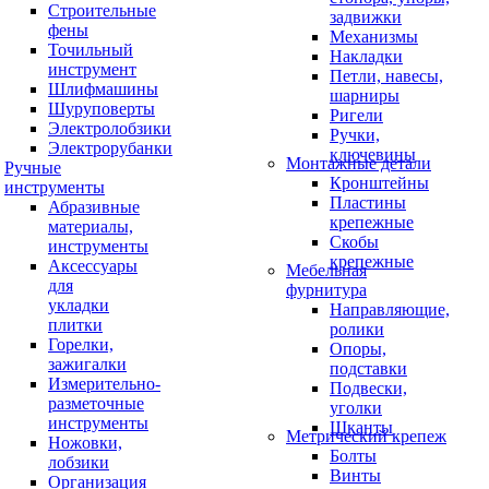
Строительные
задвижки
фены
Механизмы
Точильный
Накладки
инструмент
Петли, навесы,
Шлифмашины
шарниры
Шуруповерты
Ригели
Электролобзики
Ручки,
Электрорубанки
ключевины
Монтажные детали
Ручные
Кронштейны
инструменты
Пластины
Абразивные
крепежные
материалы,
Скобы
инструменты
крепежные
Аксессуары
Мебельная
для
фурнитура
укладки
Направляющие,
плитки
ролики
Горелки,
Опоры,
зажигалки
подставки
Измерительно-
Подвески,
разметочные
уголки
инструменты
Шканты
Метрический крепеж
Ножовки,
Болты
лобзики
Винты
Организация