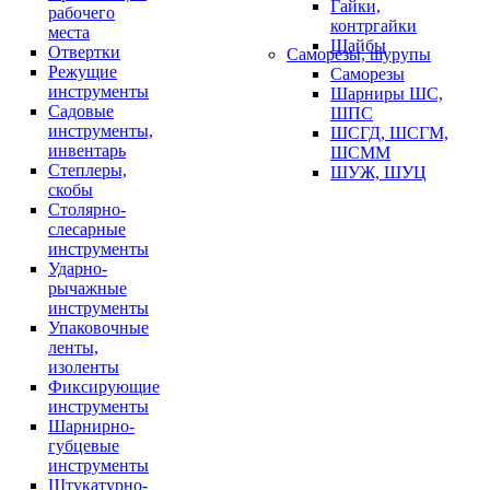
Гайки,
рабочего
контргайки
места
Шайбы
Отвертки
Саморезы, шурупы
Режущие
Саморезы
инструменты
Шарниры ШС,
Садовые
ШПС
инструменты,
ШСГД, ШСГМ,
инвентарь
ШСММ
Степлеры,
ШУЖ, ШУЦ
скобы
Столярно-
слесарные
инструменты
Ударно-
рычажные
инструменты
Упаковочные
ленты,
изоленты
Фиксирующие
инструменты
Шарнирно-
губцевые
инструменты
Штукатурно-