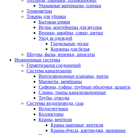
Теплицы, парники, поликарбонат
Укрывные материалы, пленки
Термометры
Товары для уборки
Бытовая химия
Ведра, контейнеры для мусора
Веники, швабры, совки, щетки
Уход за одеждой
Гладильные доски
Корзины для белья
Шнуры, фалы, веревки, шпагаты
Инженерные системы
Герметизация соединений
Система канализации
Вентиляционные клапаны, зонты
Манжеты, мембраны
Сифоны, гофры, трубные оболочки, шланги
Сливы, трапы канализационные
Трубы, отводы
Системы водопровода, газа
Водосчетчики
Коллекторы
Краны, вентили
Краны шаровые, вентиля
Краны-буксы, картриджи, маховики