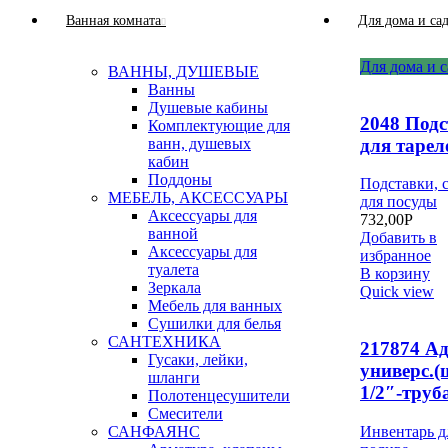
Ванная комната
Для дома и са
Для дома и с
ВАННЫ, ДУШЕВЫЕ
Ванны
Душевые кабины
2048 Под
Комплектующие для
для тарел
ванн, душевых
кабин
Поддоны
Подставки, 
МЕБЕЛЬ, АКСЕССУАРЫ
для посуды
Аксессуары для
732,00
Р
ванной
Добавить в
Аксессуары для
избранное
туалета
В корзину
Зеркала
Quick view
Мебель для ванных
Сушилки для белья
САНТЕХНИКА
217874 А
Гусаки, лейки,
универс.
шланги
1/2″-труба
Полотенцесушители
Смесители
Инвентарь д
САНФАЯНС