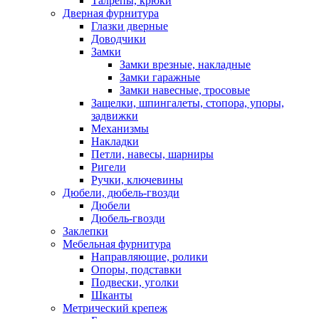
Талрепы, крюки
Дверная фурнитура
Глазки дверные
Доводчики
Замки
Замки врезные, накладные
Замки гаражные
Замки навесные, тросовые
Защелки, шпингалеты, стопора, упоры,
задвижки
Механизмы
Накладки
Петли, навесы, шарниры
Ригели
Ручки, ключевины
Дюбели, дюбель-гвозди
Дюбели
Дюбель-гвозди
Заклепки
Мебельная фурнитура
Направляющие, ролики
Опоры, подставки
Подвески, уголки
Шканты
Метрический крепеж