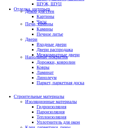
ШУЖ, ШУЦ
Отделка, интерьер
Декор для стен
Картины
Часы
Печи, камины
Камины
Печное литье
Двери
Входные двери
Двери распродажа
Межкомнатные двери
Напольные покрытия
Дорожки, ковролин
Ковры
Ламинат
Линолеум
Паркет, паркетная доска
Строительные материалы
Изоляционные материалы
Гидроизоляция
Пароизоляция
Теплоизоляция
Уплотнитель для окон
Клеи, герметики, пены