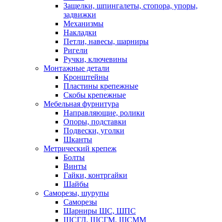
Защелки, шпингалеты, стопора, упоры,
задвижки
Механизмы
Накладки
Петли, навесы, шарниры
Ригели
Ручки, ключевины
Монтажные детали
Кронштейны
Пластины крепежные
Скобы крепежные
Мебельная фурнитура
Направляющие, ролики
Опоры, подставки
Подвески, уголки
Шканты
Метрический крепеж
Болты
Винты
Гайки, контргайки
Шайбы
Саморезы, шурупы
Саморезы
Шарниры ШС, ШПС
ШСГД, ШСГМ, ШСММ