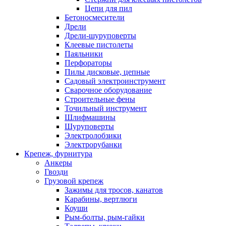
Цепи для пил
Бетоносмесители
Дрели
Дрели-шуруповерты
Клеевые пистолеты
Паяльники
Перфораторы
Пилы дисковые, цепные
Садовый электроинструмент
Сварочное оборудование
Строительные фены
Точильный инструмент
Шлифмашины
Шуруповерты
Электролобзики
Электрорубанки
Крепеж, фурнитура
Анкеры
Гвозди
Грузовой крепеж
Зажимы для тросов, канатов
Карабины, вертлюги
Коуши
Рым-болты, рым-гайки