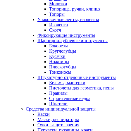
Молотки
Топорища, ручки, клинья
Топоры
Упаковочные ленты, изоленты
Изолента
Скотч
Фиксирующие инструменты
Шарнирно-губцевые инструменты
Бокорезы
Круглогубцы
Кусачки
Ножницы
Плоскогубцы
Тонконосы
Штукатурно-отделочные инструменты
Кельмы, мастерки
Пистолеты для герметика, пены
Правилы
Строительные ведра
Шпатели
Средства индивидуальной защиты
Каски
Маски, респираторы
Очки, защита зрения
Перчатки, рукавицы, краги