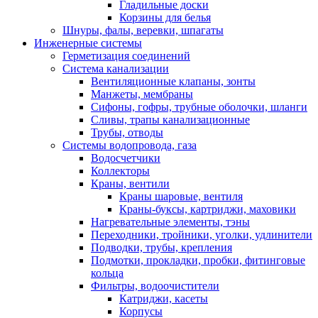
Гладильные доски
Корзины для белья
Шнуры, фалы, веревки, шпагаты
Инженерные системы
Герметизация соединений
Система канализации
Вентиляционные клапаны, зонты
Манжеты, мембраны
Сифоны, гофры, трубные оболочки, шланги
Сливы, трапы канализационные
Трубы, отводы
Системы водопровода, газа
Водосчетчики
Коллекторы
Краны, вентили
Краны шаровые, вентиля
Краны-буксы, картриджи, маховики
Нагревательные элементы, тэны
Переходники, тройники, уголки, удлинители
Подводки, трубы, крепления
Подмотки, прокладки, пробки, фитинговые
кольца
Фильтры, водоочистители
Катриджи, касеты
Корпусы