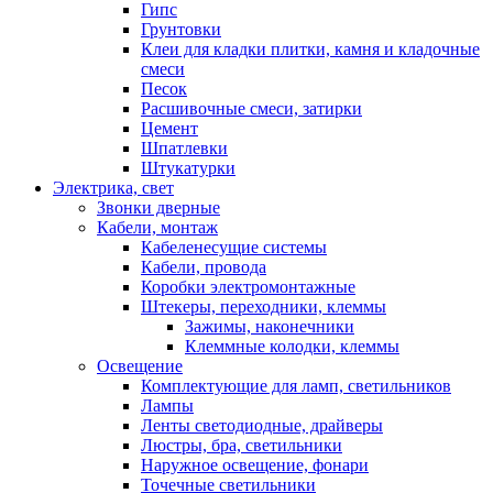
Гипс
Грунтовки
Клеи для кладки плитки, камня и кладочные
смеси
Песок
Расшивочные смеси, затирки
Цемент
Шпатлевки
Штукатурки
Электрика, свет
Звонки дверные
Кабели, монтаж
Кабеленесущие системы
Кабели, провода
Коробки электромонтажные
Штекеры, переходники, клеммы
Зажимы, наконечники
Клеммные колодки, клеммы
Освещение
Комплектующие для ламп, светильников
Лампы
Ленты светодиодные, драйверы
Люстры, бра, светильники
Наружное освещение, фонари
Точечные светильники