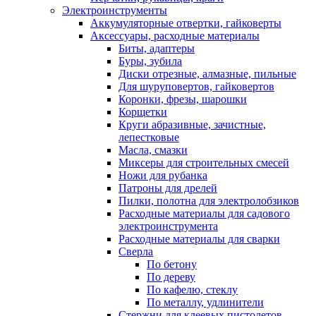
Электроинструменты
Аккумуляторные отвертки, гайковерты
Аксессуары, расходные материалы
Биты, адаптеры
Буры, зубила
Диски отрезные, алмазные, пильные
Для шуруповертов, гайковертов
Коронки, фрезы, шарошки
Корщетки
Круги абразивные, зачистные,
лепестковые
Масла, смазки
Миксеры для строительных смесей
Ножи для рубанка
Патроны для дрелей
Пилки, полотна для электролобзиков
Расходные материалы для садового
электроинструмента
Расходные материалы для сварки
Сверла
По бетону
По дереву
По кафелю, стеклу
По металлу, удлинители
Стержни для клеевых пистолетов