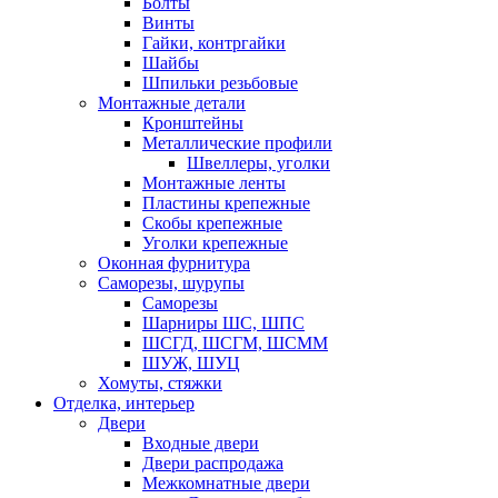
Болты
Винты
Гайки, контргайки
Шайбы
Шпильки резьбовые
Монтажные детали
Кронштейны
Металлические профили
Швеллеры, уголки
Монтажные ленты
Пластины крепежные
Скобы крепежные
Уголки крепежные
Оконная фурнитура
Саморезы, шурупы
Саморезы
Шарниры ШС, ШПС
ШСГД, ШСГМ, ШСММ
ШУЖ, ШУЦ
Хомуты, стяжки
Отделка, интерьер
Двери
Входные двери
Двери распродажа
Межкомнатные двери