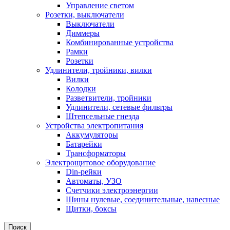
Управление светом
Розетки, выключатели
Выключатели
Диммеры
Комбинированные устройства
Рамки
Розетки
Удлинители, тройники, вилки
Вилки
Колодки
Разветвители, тройники
Удлинители, сетевые фильтры
Штепсельные гнезда
Устройства электропитания
Аккумуляторы
Батарейки
Трансформаторы
Электрощитовое оборудование
Din-рейки
Автоматы, УЗО
Счетчики электроэнергии
Шины нулевые, соединительные, навесные
Щитки, боксы
Поиск