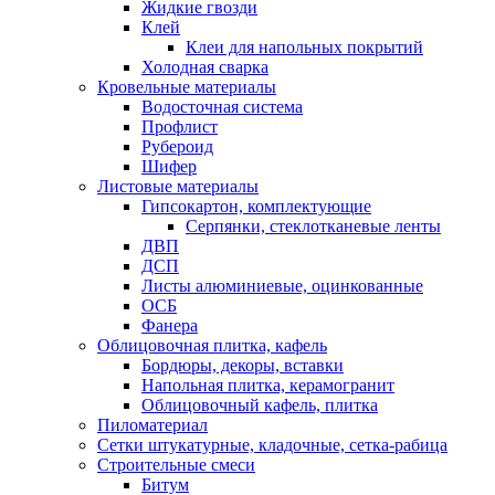
Жидкие гвозди
Клей
Клеи для напольных покрытий
Холодная сварка
Кровельные материалы
Водосточная система
Профлист
Рубероид
Шифер
Листовые материалы
Гипсокартон, комплектующие
Серпянки, стеклотканевые ленты
ДВП
ДСП
Листы алюминиевые, оцинкованные
ОСБ
Фанера
Облицовочная плитка, кафель
Бордюры, декоры, вставки
Напольная плитка, керамогранит
Облицовочный кафель, плитка
Пиломатериал
Сетки штукатурные, кладочные, сетка-рабица
Строительные смеси
Битум