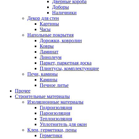
Дверные короба
Доборы
Наличники
Декор для стен
Картины
Часы
Напольные покрытия
Дорожки, ковролин
Ковры
Ламинат
Линолеум
Паркет, паркетная доска
Плинтусы, комплектующие
Печи, камины
Камины
Печное литье
Прочее
Строительные материалы
Изоляционные материалы
Гидроизоляция
Пароизоляция
Теплоизоляция
Уплотнитель для окон
Клеи, герметики, пены
Герметики