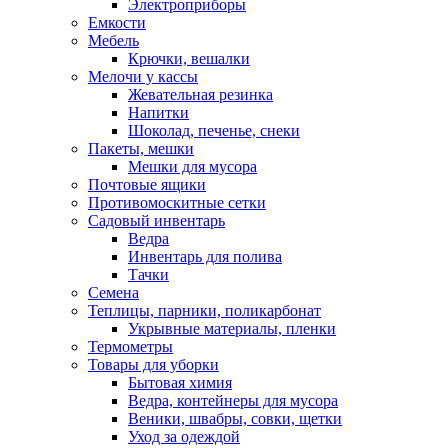
Электроприборы
Емкости
Мебель
Крючки, вешалки
Мелочи у кассы
Жевательная резинка
Напитки
Шоколад, печенье, снеки
Пакеты, мешки
Мешки для мусора
Почтовые ящики
Противомоскитные сетки
Садовый инвентарь
Ведра
Инвентарь для полива
Тачки
Семена
Теплицы, парники, поликарбонат
Укрывные материалы, пленки
Термометры
Товары для уборки
Бытовая химия
Ведра, контейнеры для мусора
Веники, швабры, совки, щетки
Уход за одеждой