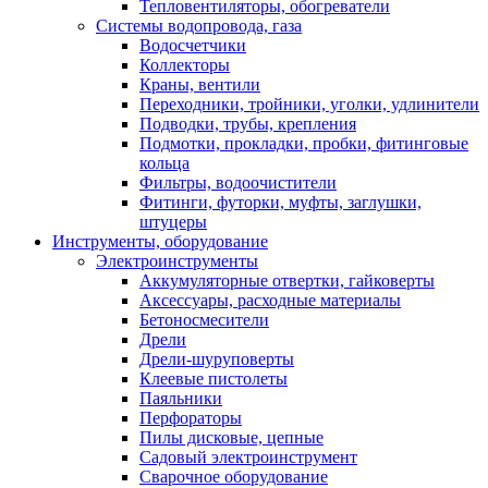
Тепловентиляторы, обогреватели
Системы водопровода, газа
Водосчетчики
Коллекторы
Краны, вентили
Переходники, тройники, уголки, удлинители
Подводки, трубы, крепления
Подмотки, прокладки, пробки, фитинговые
кольца
Фильтры, водоочистители
Фитинги, футорки, муфты, заглушки,
штуцеры
Инструменты, оборудование
Электроинструменты
Аккумуляторные отвертки, гайковерты
Аксессуары, расходные материалы
Бетоносмесители
Дрели
Дрели-шуруповерты
Клеевые пистолеты
Паяльники
Перфораторы
Пилы дисковые, цепные
Садовый электроинструмент
Сварочное оборудование