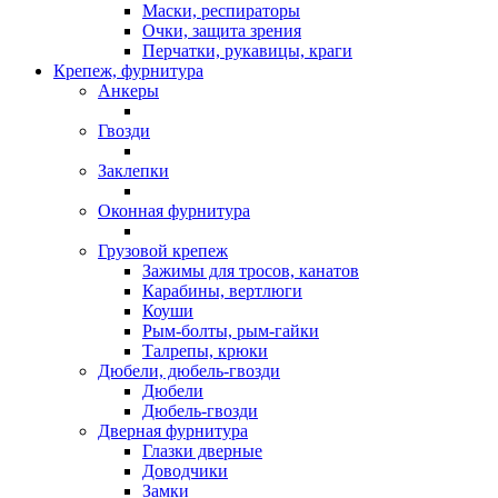
Маски, респираторы
Очки, защита зрения
Перчатки, рукавицы, краги
Крепеж, фурнитура
Анкеры
Гвозди
Заклепки
Оконная фурнитура
Грузовой крепеж
Зажимы для тросов, канатов
Карабины, вертлюги
Коуши
Рым-болты, рым-гайки
Талрепы, крюки
Дюбели, дюбель-гвозди
Дюбели
Дюбель-гвозди
Дверная фурнитура
Глазки дверные
Доводчики
Замки