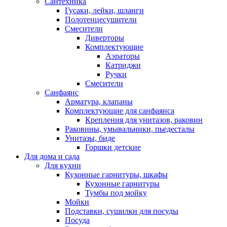
Сантехника
Гусаки, лейки, шланги
Полотенцесушители
Смесители
Диверторы
Комплектующие
Аэраторы
Катриджи
Ручки
Смесители
Санфаянс
Арматура, клапаны
Комплектующие для санфаянса
Крепления для унитазов, раковин
Раковины, умывальники, пьедесталы
Унитазы, биде
Горшки детские
Для дома и сада
Для кухни
Кухонные гарнитуры, шкафы
Кухонные гарнитуры
Тумбы под мойку
Мойки
Подставки, сушилки для посуды
Посуда