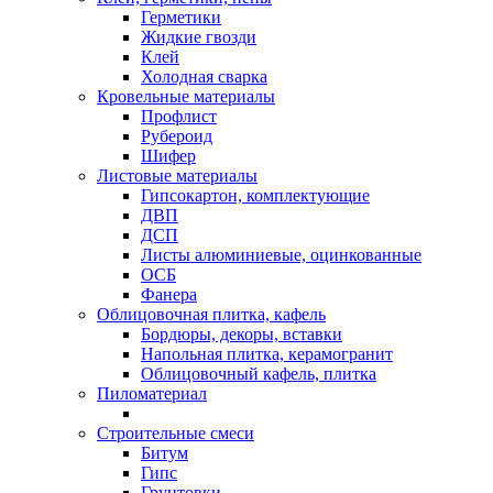
Герметики
Жидкие гвозди
Клей
Холодная сварка
Кровельные материалы
Профлист
Рубероид
Шифер
Листовые материалы
Гипсокартон, комплектующие
ДВП
ДСП
Листы алюминиевые, оцинкованные
ОСБ
Фанера
Облицовочная плитка, кафель
Бордюры, декоры, вставки
Напольная плитка, керамогранит
Облицовочный кафель, плитка
Пиломатериал
Строительные смеси
Битум
Гипс
Грунтовки