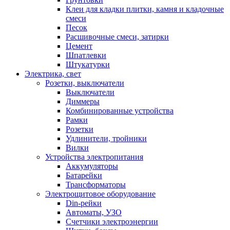
Клеи для кладки плитки, камня и кладочные
смеси
Песок
Расшивочные смеси, затирки
Цемент
Шпатлевки
Штукатурки
Электрика, свет
Розетки, выключатели
Выключатели
Диммеры
Комбинированные устройства
Рамки
Розетки
Удлинители, тройники
Вилки
Устройства электропитания
Аккумуляторы
Батарейки
Трансформаторы
Электрощитовое оборудование
Din-рейки
Автоматы, УЗО
Счетчики электроэнергии