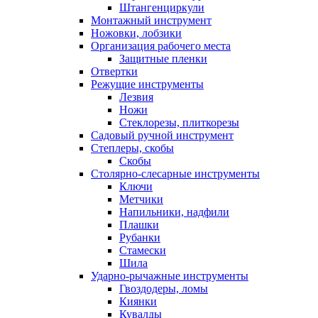
Штангенциркули
Монтажный инструмент
Ножовки, лобзики
Организация рабочего места
Защитные пленки
Отвертки
Режущие инструменты
Лезвия
Ножи
Стеклорезы, плиткорезы
Садовый ручной инструмент
Степлеры, скобы
Скобы
Столярно-слесарные инструменты
Ключи
Метчики
Напильники, надфили
Плашки
Рубанки
Стамески
Шила
Ударно-рычажные инструменты
Гвоздодеры, ломы
Киянки
Кувалды