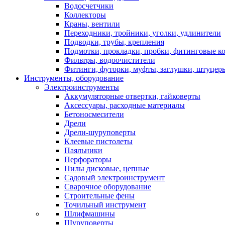
Водосчетчики
Коллекторы
Краны, вентили
Переходники, тройники, уголки, удлинители
Подводки, трубы, крепления
Подмотки, прокладки, пробки, фитинговые к
Фильтры, водоочистители
Фитинги, футорки, муфты, заглушки, штуцер
Инструменты, оборудование
Электроинструменты
Аккумуляторные отвертки, гайковерты
Аксессуары, расходные материалы
Бетоносмесители
Дрели
Дрели-шуруповерты
Клеевые пистолеты
Паяльники
Перфораторы
Пилы дисковые, цепные
Садовый электроинструмент
Сварочное оборудование
Строительные фены
Точильный инструмент
Шлифмашины
Шуруповерты