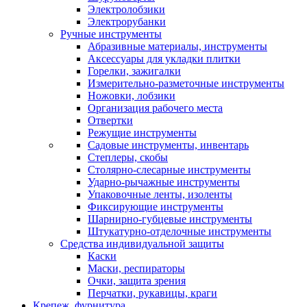
Электролобзики
Электрорубанки
Ручные инструменты
Абразивные материалы, инструменты
Аксессуары для укладки плитки
Горелки, зажигалки
Измерительно-разметочные инструменты
Ножовки, лобзики
Организация рабочего места
Отвертки
Режущие инструменты
Садовые инструменты, инвентарь
Степлеры, скобы
Столярно-слесарные инструменты
Ударно-рычажные инструменты
Упаковочные ленты, изоленты
Фиксирующие инструменты
Шарнирно-губцевые инструменты
Штукатурно-отделочные инструменты
Средства индивидуальной защиты
Каски
Маски, респираторы
Очки, защита зрения
Перчатки, рукавицы, краги
Крепеж, фурнитура