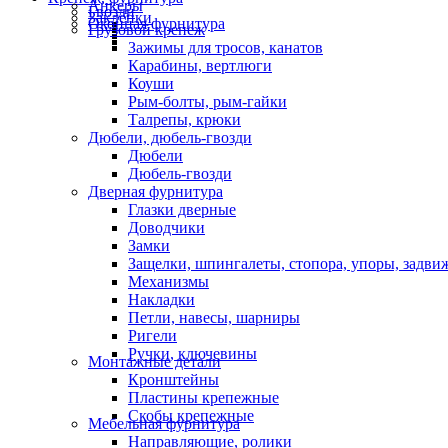
Анкеры
Гвозди
Заклепки
Оконная фурнитура
Грузовой крепеж
Зажимы для тросов, канатов
Карабины, вертлюги
Коуши
Рым-болты, рым-гайки
Талрепы, крюки
Дюбели, дюбель-гвозди
Дюбели
Дюбель-гвозди
Дверная фурнитура
Глазки дверные
Доводчики
Замки
Защелки, шпингалеты, стопора, упоры, задви
Механизмы
Накладки
Петли, навесы, шарниры
Ригели
Ручки, ключевины
Монтажные детали
Кронштейны
Пластины крепежные
Скобы крепежные
Мебельная фурнитура
Направляющие, ролики