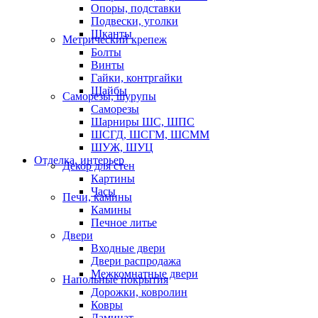
Опоры, подставки
Подвески, уголки
Шканты
Метрический крепеж
Болты
Винты
Гайки, контргайки
Шайбы
Саморезы, шурупы
Саморезы
Шарниры ШС, ШПС
ШСГД, ШСГМ, ШСММ
ШУЖ, ШУЦ
Отделка, интерьер
Декор для стен
Картины
Часы
Печи, камины
Камины
Печное литье
Двери
Входные двери
Двери распродажа
Межкомнатные двери
Напольные покрытия
Дорожки, ковролин
Ковры
Ламинат