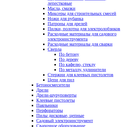
лепестковые
Масла, смазки
Миксеры для строительных смесей
Ножи для рубанка
Патроны для дрелей
Пилки, полотна для электролобзиков
Расходные материалы для садового
электроинструмента
Расходные материалы для сварки
Сверла
По бетону
По дереву
По кафелю, стеклу
По металлу, удлинители
Стержни для клеевых пистолетов
Цепи для пил
Бетоносмесители
Дрели
Дрели-шуруповерты
Клеевые пистолеты
Паяльники
Перфораторы
Пилы дисковые, цепные
Садовый электроинструмент
Сварочное оборудование