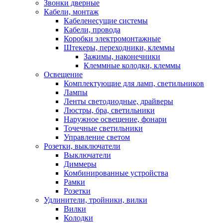
Звонки дверные
Кабели, монтаж
Кабеленесущие системы
Кабели, провода
Коробки электромонтажные
Штекеры, переходники, клеммы
Зажимы, наконечники
Клеммные колодки, клеммы
Освещение
Комплектующие для ламп, светильников
Лампы
Ленты светодиодные, драйверы
Люстры, бра, светильники
Наружное освещение, фонари
Точечные светильники
Управление светом
Розетки, выключатели
Выключатели
Диммеры
Комбинированные устройства
Рамки
Розетки
Удлинители, тройники, вилки
Вилки
Колодки