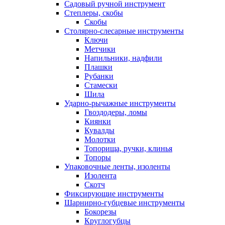
Садовый ручной инструмент
Степлеры, скобы
Скобы
Столярно-слесарные инструменты
Ключи
Метчики
Напильники, надфили
Плашки
Рубанки
Стамески
Шила
Ударно-рычажные инструменты
Гвоздодеры, ломы
Киянки
Кувалды
Молотки
Топорища, ручки, клинья
Топоры
Упаковочные ленты, изоленты
Изолента
Скотч
Фиксирующие инструменты
Шарнирно-губцевые инструменты
Бокорезы
Круглогубцы