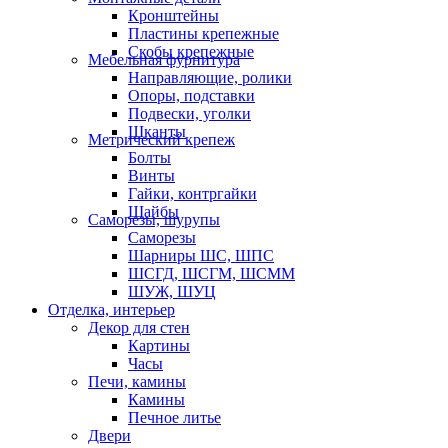
Кронштейны
Пластины крепежные
Скобы крепежные
Мебельная фурнитура
Направляющие, ролики
Опоры, подставки
Подвески, уголки
Шканты
Метрический крепеж
Болты
Винты
Гайки, контргайки
Шайбы
Саморезы, шурупы
Саморезы
Шарниры ШС, ШПС
ШСГД, ШСГМ, ШСММ
ШУЖ, ШУЦ
Отделка, интерьер
Декор для стен
Картины
Часы
Печи, камины
Камины
Печное литье
Двери