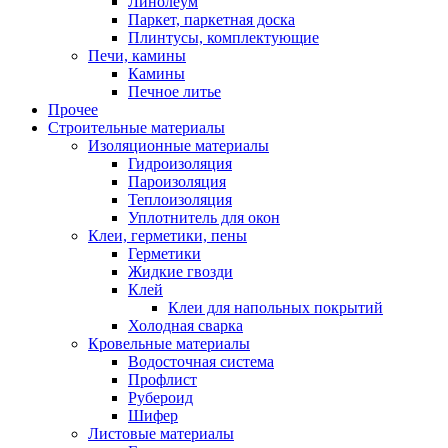
Линолеум
Паркет, паркетная доска
Плинтусы, комплектующие
Печи, камины
Камины
Печное литье
Прочее
Строительные материалы
Изоляционные материалы
Гидроизоляция
Пароизоляция
Теплоизоляция
Уплотнитель для окон
Клеи, герметики, пены
Герметики
Жидкие гвозди
Клей
Клеи для напольных покрытий
Холодная сварка
Кровельные материалы
Водосточная система
Профлист
Рубероид
Шифер
Листовые материалы