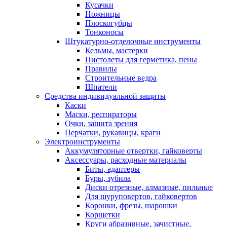
Кусачки
Ножницы
Плоскогубцы
Тонконосы
Штукатурно-отделочные инструменты
Кельмы, мастерки
Пистолеты для герметика, пены
Правилы
Строительные ведра
Шпатели
Средства индивидуальной защиты
Каски
Маски, респираторы
Очки, защита зрения
Перчатки, рукавицы, краги
Электроинструменты
Аккумуляторные отвертки, гайковерты
Аксессуары, расходные материалы
Биты, адаптеры
Буры, зубила
Диски отрезные, алмазные, пильные
Для шуруповертов, гайковертов
Коронки, фрезы, шарошки
Корщетки
Круги абразивные, зачистные,