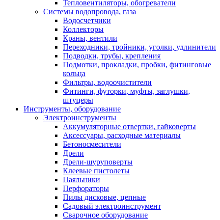
Тепловентиляторы, обогреватели
Системы водопровода, газа
Водосчетчики
Коллекторы
Краны, вентили
Переходники, тройники, уголки, удлинители
Подводки, трубы, крепления
Подмотки, прокладки, пробки, фитинговые
кольца
Фильтры, водоочистители
Фитинги, футорки, муфты, заглушки,
штуцеры
Инструменты, оборудование
Электроинструменты
Аккумуляторные отвертки, гайковерты
Аксессуары, расходные материалы
Бетоносмесители
Дрели
Дрели-шуруповерты
Клеевые пистолеты
Паяльники
Перфораторы
Пилы дисковые, цепные
Садовый электроинструмент
Сварочное оборудование