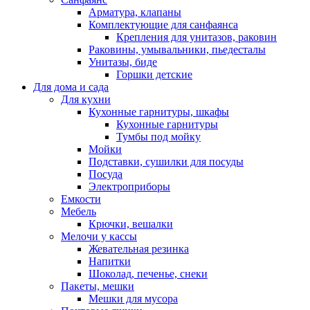
Арматура, клапаны
Комплектующие для санфаянса
Крепления для унитазов, раковин
Раковины, умывальники, пьедесталы
Унитазы, биде
Горшки детские
Для дома и сада
Для кухни
Кухонные гарнитуры, шкафы
Кухонные гарнитуры
Тумбы под мойку
Мойки
Подставки, сушилки для посуды
Посуда
Электроприборы
Емкости
Мебель
Крючки, вешалки
Мелочи у кассы
Жевательная резинка
Напитки
Шоколад, печенье, снеки
Пакеты, мешки
Мешки для мусора