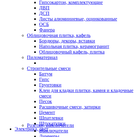
Гипсокартон, комплектующие
ДВП
ДСП
Листы алюминиевые, оцинкованные
ОСБ
Фанера
Облицовочная плитка, кафель
Бордюры, декоры, вставки
Напольная плитка, керамогранит
Облицовочный кафель, плитка
Пиломатериал
Строительные смеси
Битум
Гипс
Грунтовки
Клеи для кладки плитки, камня и кладочные
смеси
Песок
Расшивочные смеси, затирки
Цемент
Шпатлевки
Штукатурки
Розетки, выключатели
Электрика, свет
Выключатели
Диммеры