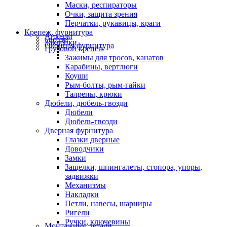
Маски, респираторы
Очки, защита зрения
Перчатки, рукавицы, краги
Крепеж, фурнитура
Анкеры
Гвозди
Заклепки
Оконная фурнитура
Грузовой крепеж
Зажимы для тросов, канатов
Карабины, вертлюги
Коуши
Рым-болты, рым-гайки
Талрепы, крюки
Дюбели, дюбель-гвозди
Дюбели
Дюбель-гвозди
Дверная фурнитура
Глазки дверные
Доводчики
Замки
Защелки, шпингалеты, стопора, упоры,
задвижки
Механизмы
Накладки
Петли, навесы, шарниры
Ригели
Ручки, ключевины
Монтажные детали