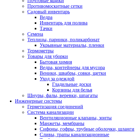
Почтовые ящики
Противомоскитные сетки
Садовый инвентарь
Ведра
Инвентарь для полива
Тачки
Семена
Теплицы, парники, поликарбонат
Укрывные материалы, пленки
Термометры
Товары для уборки
Бытовая химия
Ведра, контейнеры для мусора
Веники, швабры, совки, щетки
Уход за одеждой
Гладильные доски
Корзины для белья
Шнуры, фалы, веревки, шпагаты
Инженерные системы
Герметизация соединений
Система канализации
Вентиляционные клапаны, зонты
Манжеты, мембраны
Сифоны, гофры, трубные оболочки, шланги
Сливы, трапы канализационные