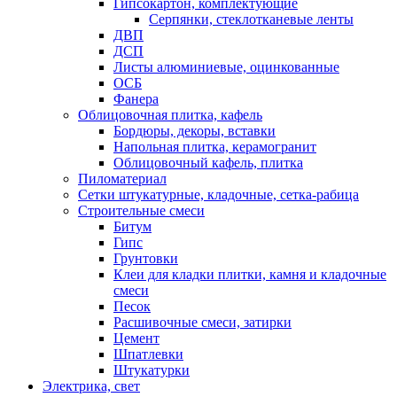
Гипсокартон, комплектующие
Серпянки, стеклотканевые ленты
ДВП
ДСП
Листы алюминиевые, оцинкованные
ОСБ
Фанера
Облицовочная плитка, кафель
Бордюры, декоры, вставки
Напольная плитка, керамогранит
Облицовочный кафель, плитка
Пиломатериал
Сетки штукатурные, кладочные, сетка-рабица
Строительные смеси
Битум
Гипс
Грунтовки
Клеи для кладки плитки, камня и кладочные
смеси
Песок
Расшивочные смеси, затирки
Цемент
Шпатлевки
Штукатурки
Электрика, свет