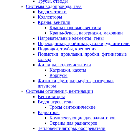
Трубы, отводы
Системы водопровода, газа
Водосчетчики
Коллекторы
Краны, вентили
Краны шаровые, вентиля
Краны-буксы, картриджи, маховики
Нагревательные элементы, тэны
Переходники, тройники, уголки, удлинители
Подводки, трубы, крепления
Подмотки, прокладки, пробки, фитинговые
кольца
Фильтры, водоочистители
Катриджи, касеты
Корпусы
Фитинги, футорки, муфты, заглушки,
штуцеры
Системы отопления, вентиляции
Вентиляторы
Водонагреватели
Тросы сантехнические
Радиаторы
Комплектующие для радиаторов
Экраны для радиаторов
Тепловентиляторы, обогреватели