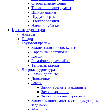
Строительные фены
Точильный инструмент
Шлифмашины
Шуруповерты
Электролобзики
Электрорубанки
Крепеж, фурнитура
Анкеры
Гвозди
Грузовой крепеж
Зажимы для тросов, канатов
Карабины, вертлюги
Коуши
Рым-болты, рым-гайки
Талрепы, крюки
Дверная фурнитура
Глазки дверные
Доводчики
Замки
Замки врезные, накладные
Замки гаражные
Замки навесные, тросовые
Защелки, шпингалеты, стопора, упоры,
задвижки
Механизмы