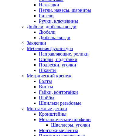
Накладки
Петли, навесы, шарниры
Ригели
Ручки, ключевины
Дюбели, дюбель-гвозди
Дюбели
Дюбель-гвозди
Заклепки
Мебельная фурнитура
Направляющие, ролики
Опоры, подставки
Подвески, уголки
Шканты
Метрический крепеж
Болты
Винты
Гайки, контргайки
Шайбы
Шпильки резьбовые
Монтажные детали
Кронштейны
Металлические профили
Швеллеры, уголки
Монтажные ленты
Пластины крепежные