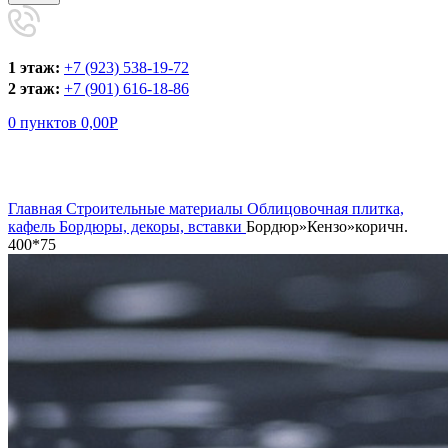
1 этаж:
+7 (923) 538-19-72
2 этаж:
+7 (901) 616-18-86
0
пунктов
0,00
Р
Увеличить
Главная
Строительные материалы
Облицовочная плитка,
кафель
Бордюры, декоры, вставки
Бордюр»Кензо»коричн.
400*75