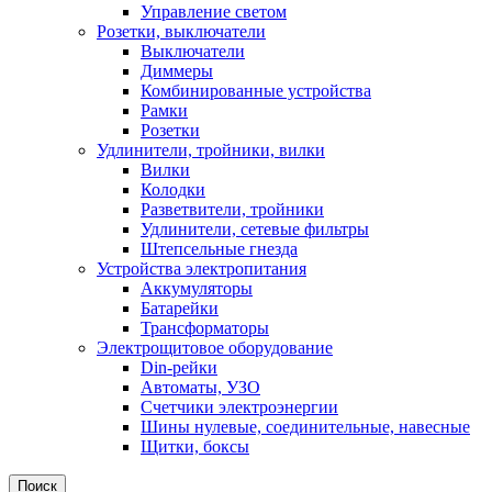
Управление светом
Розетки, выключатели
Выключатели
Диммеры
Комбинированные устройства
Рамки
Розетки
Удлинители, тройники, вилки
Вилки
Колодки
Разветвители, тройники
Удлинители, сетевые фильтры
Штепсельные гнезда
Устройства электропитания
Аккумуляторы
Батарейки
Трансформаторы
Электрощитовое оборудование
Din-рейки
Автоматы, УЗО
Счетчики электроэнергии
Шины нулевые, соединительные, навесные
Щитки, боксы
Поиск