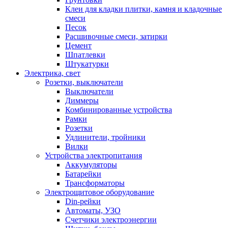
Клеи для кладки плитки, камня и кладочные
смеси
Песок
Расшивочные смеси, затирки
Цемент
Шпатлевки
Штукатурки
Электрика, свет
Розетки, выключатели
Выключатели
Диммеры
Комбинированные устройства
Рамки
Розетки
Удлинители, тройники
Вилки
Устройства электропитания
Аккумуляторы
Батарейки
Трансформаторы
Электрощитовое оборудование
Din-рейки
Автоматы, УЗО
Счетчики электроэнергии