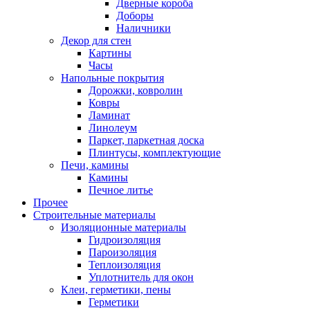
Дверные короба
Доборы
Наличники
Декор для стен
Картины
Часы
Напольные покрытия
Дорожки, ковролин
Ковры
Ламинат
Линолеум
Паркет, паркетная доска
Плинтусы, комплектующие
Печи, камины
Камины
Печное литье
Прочее
Строительные материалы
Изоляционные материалы
Гидроизоляция
Пароизоляция
Теплоизоляция
Уплотнитель для окон
Клеи, герметики, пены
Герметики