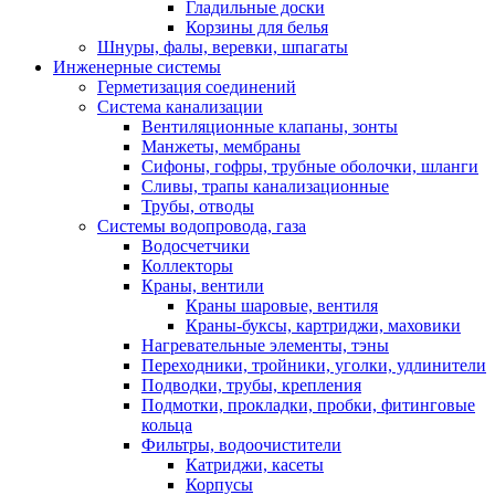
Гладильные доски
Корзины для белья
Шнуры, фалы, веревки, шпагаты
Инженерные системы
Герметизация соединений
Система канализации
Вентиляционные клапаны, зонты
Манжеты, мембраны
Сифоны, гофры, трубные оболочки, шланги
Сливы, трапы канализационные
Трубы, отводы
Системы водопровода, газа
Водосчетчики
Коллекторы
Краны, вентили
Краны шаровые, вентиля
Краны-буксы, картриджи, маховики
Нагревательные элементы, тэны
Переходники, тройники, уголки, удлинители
Подводки, трубы, крепления
Подмотки, прокладки, пробки, фитинговые
кольца
Фильтры, водоочистители
Катриджи, касеты
Корпусы