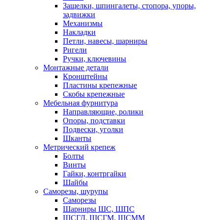
Защелки, шпингалеты, стопора, упоры,
задвижки
Механизмы
Накладки
Петли, навесы, шарниры
Ригели
Ручки, ключевины
Монтажные детали
Кронштейны
Пластины крепежные
Скобы крепежные
Мебельная фурнитура
Направляющие, ролики
Опоры, подставки
Подвески, уголки
Шканты
Метрический крепеж
Болты
Винты
Гайки, контргайки
Шайбы
Саморезы, шурупы
Саморезы
Шарниры ШС, ШПС
ШСГД, ШСГМ, ШСММ