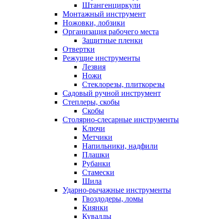
Штангенциркули
Монтажный инструмент
Ножовки, лобзики
Организация рабочего места
Защитные пленки
Отвертки
Режущие инструменты
Лезвия
Ножи
Стеклорезы, плиткорезы
Садовый ручной инструмент
Степлеры, скобы
Скобы
Столярно-слесарные инструменты
Ключи
Метчики
Напильники, надфили
Плашки
Рубанки
Стамески
Шила
Ударно-рычажные инструменты
Гвоздодеры, ломы
Киянки
Кувалды