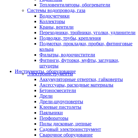
Тепловентиляторы, обогреватели
Системы водопровода, газа
Водосчетчики
Коллекторы
Краны, вентили
Переходники, тройники, уголки, удлинители
Подводки, трубы, крепления
Подмотки, прокладки, пробки, фитинговые
кольца
Фильтры, водоочистители
Фитинги, футорки, муфты, заглушки,
штуцеры
Инструменты, оборудование
Электроинструменты
Аккумуляторные отвертки, гайковерты
Аксессуары, расходные материалы
Бетоносмесители
Дрели
Дрели-шуруповерты
Клеевые пистолеты
Паяльники
Перфораторы
Пилы дисковые, цепные
Садовый электроинструмент
Сварочное оборудование