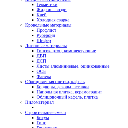
Герметики
Жидкие гвозди
Клей
Холодная сварка
Кровельные материалы
Профлист
Рубероид
Шифер
Листовые материалы
Гипсокартон, комплектующие
ДВП
ДСП
Листы алюминиевые, оцинкованные
ОСБ
Фанера
Облицовочная плитка, кафель
Бордюры, декоры, вставки
Напольная плитка, керамогранит
Облицовочный кафель, плитка
Пиломатериал
Строительные смеси
Битум
Гипс
Грунтовки