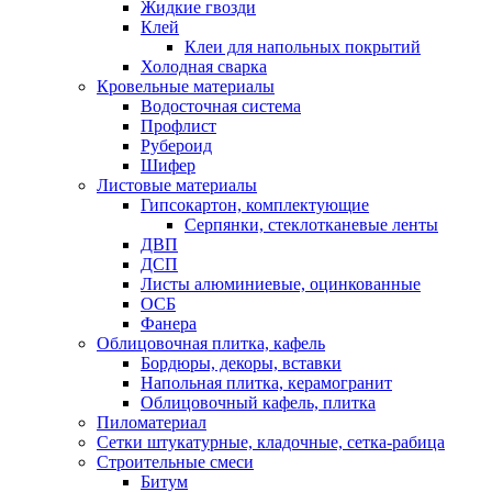
Жидкие гвозди
Клей
Клеи для напольных покрытий
Холодная сварка
Кровельные материалы
Водосточная система
Профлист
Рубероид
Шифер
Листовые материалы
Гипсокартон, комплектующие
Серпянки, стеклотканевые ленты
ДВП
ДСП
Листы алюминиевые, оцинкованные
ОСБ
Фанера
Облицовочная плитка, кафель
Бордюры, декоры, вставки
Напольная плитка, керамогранит
Облицовочный кафель, плитка
Пиломатериал
Сетки штукатурные, кладочные, сетка-рабица
Строительные смеси
Битум