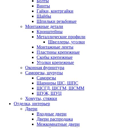
Болты
Винты
Гайки, контргайки
Шайбы
Шпильки резьбовые
Монтажные детали
Кронштейны
Металлические профили
Швеллеры, уголки
Монтажные ленты
Пластины крепежные
Скобы крепежные
Уголки крепежные
Оконная фурнитура
Саморезы, шурупы
Саморезы
Шарниры ШС, ШПС
ШСГД, ШСГМ, ШСММ
ШУЖ, ШУЦ
Хомуты, стяжки
Отделка, интерьер
Двери
Входные двери
Двери распродажа
Межкомнатные двери