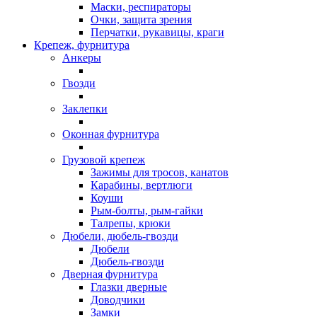
Маски, респираторы
Очки, защита зрения
Перчатки, рукавицы, краги
Крепеж, фурнитура
Анкеры
Гвозди
Заклепки
Оконная фурнитура
Грузовой крепеж
Зажимы для тросов, канатов
Карабины, вертлюги
Коуши
Рым-болты, рым-гайки
Талрепы, крюки
Дюбели, дюбель-гвозди
Дюбели
Дюбель-гвозди
Дверная фурнитура
Глазки дверные
Доводчики
Замки