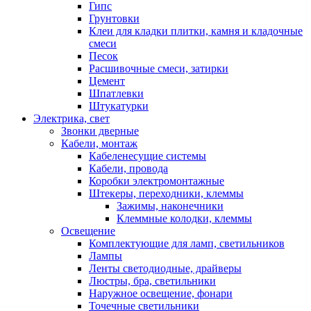
Гипс
Грунтовки
Клеи для кладки плитки, камня и кладочные
смеси
Песок
Расшивочные смеси, затирки
Цемент
Шпатлевки
Штукатурки
Электрика, свет
Звонки дверные
Кабели, монтаж
Кабеленесущие системы
Кабели, провода
Коробки электромонтажные
Штекеры, переходники, клеммы
Зажимы, наконечники
Клеммные колодки, клеммы
Освещение
Комплектующие для ламп, светильников
Лампы
Ленты светодиодные, драйверы
Люстры, бра, светильники
Наружное освещение, фонари
Точечные светильники