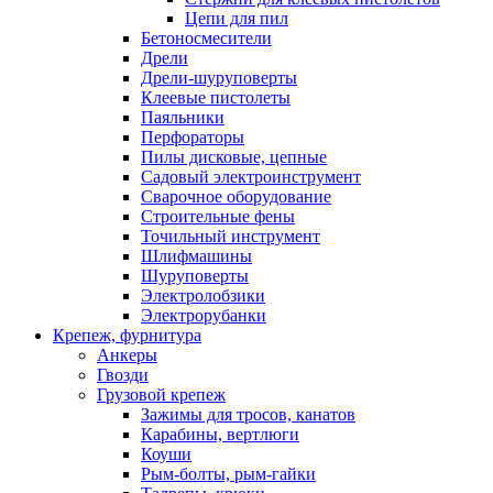
Цепи для пил
Бетоносмесители
Дрели
Дрели-шуруповерты
Клеевые пистолеты
Паяльники
Перфораторы
Пилы дисковые, цепные
Садовый электроинструмент
Сварочное оборудование
Строительные фены
Точильный инструмент
Шлифмашины
Шуруповерты
Электролобзики
Электрорубанки
Крепеж, фурнитура
Анкеры
Гвозди
Грузовой крепеж
Зажимы для тросов, канатов
Карабины, вертлюги
Коуши
Рым-болты, рым-гайки