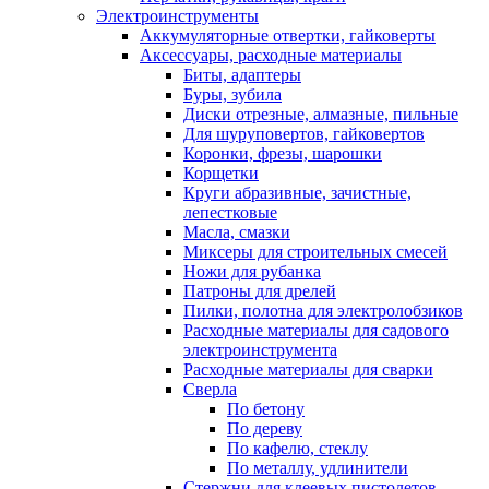
Электроинструменты
Аккумуляторные отвертки, гайковерты
Аксессуары, расходные материалы
Биты, адаптеры
Буры, зубила
Диски отрезные, алмазные, пильные
Для шуруповертов, гайковертов
Коронки, фрезы, шарошки
Корщетки
Круги абразивные, зачистные,
лепестковые
Масла, смазки
Миксеры для строительных смесей
Ножи для рубанка
Патроны для дрелей
Пилки, полотна для электролобзиков
Расходные материалы для садового
электроинструмента
Расходные материалы для сварки
Сверла
По бетону
По дереву
По кафелю, стеклу
По металлу, удлинители
Стержни для клеевых пистолетов