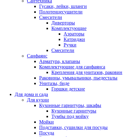
Сантехника
Гусаки, лейки, шланги
Полотенцесушители
Смесители
Диверторы
Комплектующие
Аэраторы
Катриджи
Ручки
Смесители
Санфаянс
Арматура, клапаны
Комплектующие для санфаянса
Крепления для унитазов, раковин
Раковины, умывальники, пьедесталы
Унитазы, биде
Горшки детские
Для дома и сада
Для кухни
Кухонные гарнитуры, шкафы
Кухонные гарнитуры
Тумбы под мойку
Мойки
Подставки, сушилки для посуды
Посуда