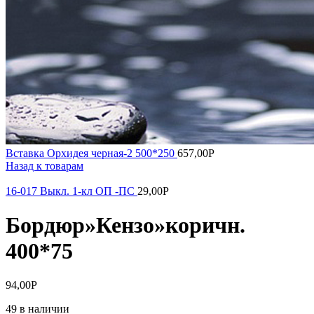
Вставка Орхидея черная-2 500*250
657,00
Р
Назад к товарам
16-017 Выкл. 1-кл ОП -ПС
29,00
Р
Бордюр»Кензо»коричн.
400*75
94,00
Р
49 в наличии