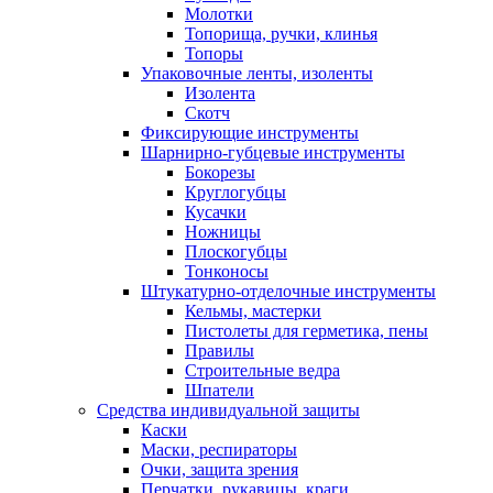
Молотки
Топорища, ручки, клинья
Топоры
Упаковочные ленты, изоленты
Изолента
Скотч
Фиксирующие инструменты
Шарнирно-губцевые инструменты
Бокорезы
Круглогубцы
Кусачки
Ножницы
Плоскогубцы
Тонконосы
Штукатурно-отделочные инструменты
Кельмы, мастерки
Пистолеты для герметика, пены
Правилы
Строительные ведра
Шпатели
Средства индивидуальной защиты
Каски
Маски, респираторы
Очки, защита зрения
Перчатки, рукавицы, краги