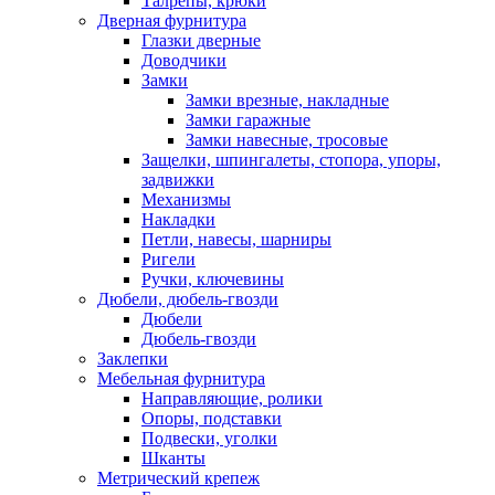
Талрепы, крюки
Дверная фурнитура
Глазки дверные
Доводчики
Замки
Замки врезные, накладные
Замки гаражные
Замки навесные, тросовые
Защелки, шпингалеты, стопора, упоры,
задвижки
Механизмы
Накладки
Петли, навесы, шарниры
Ригели
Ручки, ключевины
Дюбели, дюбель-гвозди
Дюбели
Дюбель-гвозди
Заклепки
Мебельная фурнитура
Направляющие, ролики
Опоры, подставки
Подвески, уголки
Шканты
Метрический крепеж