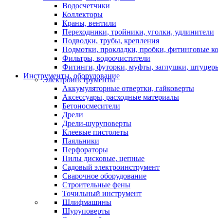
Водосчетчики
Коллекторы
Краны, вентили
Переходники, тройники, уголки, удлинители
Подводки, трубы, крепления
Подмотки, прокладки, пробки, фитинговые к
Фильтры, водоочистители
Фитинги, футорки, муфты, заглушки, штуцер
Инструменты, оборудование
Электроинструменты
Аккумуляторные отвертки, гайковерты
Аксессуары, расходные материалы
Бетоносмесители
Дрели
Дрели-шуруповерты
Клеевые пистолеты
Паяльники
Перфораторы
Пилы дисковые, цепные
Садовый электроинструмент
Сварочное оборудование
Строительные фены
Точильный инструмент
Шлифмашины
Шуруповерты