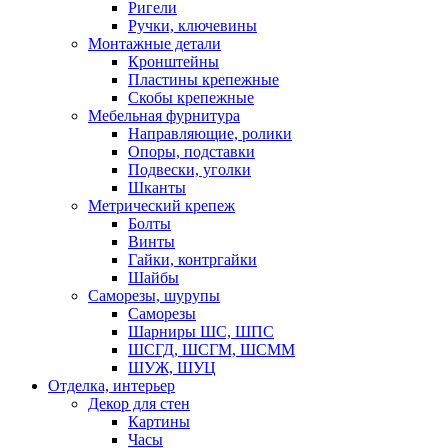
Ригели
Ручки, ключевины
Монтажные детали
Кронштейны
Пластины крепежные
Скобы крепежные
Мебельная фурнитура
Направляющие, ролики
Опоры, подставки
Подвески, уголки
Шканты
Метрический крепеж
Болты
Винты
Гайки, контргайки
Шайбы
Саморезы, шурупы
Саморезы
Шарниры ШС, ШПС
ШСГД, ШСГМ, ШСММ
ШУЖ, ШУЦ
Отделка, интерьер
Декор для стен
Картины
Часы