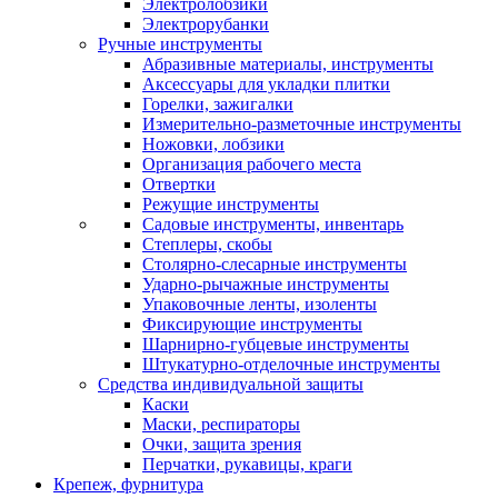
Электролобзики
Электрорубанки
Ручные инструменты
Абразивные материалы, инструменты
Аксессуары для укладки плитки
Горелки, зажигалки
Измерительно-разметочные инструменты
Ножовки, лобзики
Организация рабочего места
Отвертки
Режущие инструменты
Садовые инструменты, инвентарь
Степлеры, скобы
Столярно-слесарные инструменты
Ударно-рычажные инструменты
Упаковочные ленты, изоленты
Фиксирующие инструменты
Шарнирно-губцевые инструменты
Штукатурно-отделочные инструменты
Средства индивидуальной защиты
Каски
Маски, респираторы
Очки, защита зрения
Перчатки, рукавицы, краги
Крепеж, фурнитура