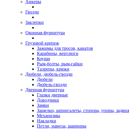
Анкеры
Гвозди
Заклепки
Оконная фурнитура
Грузовой крепеж
Зажимы для тросов, канатов
Карабины, вертлюги
Коуши
Рым-болты, рым-гайки
Талрепы, крюки
Дюбели, дюбель-гвозди
Дюбели
Дюбель-гвозди
Дверная фурнитура
Глазки дверные
Доводчики
Замки
Защелки, шпингалеты, стопора, упоры, задви
Механизмы
Накладки
Петли, навесы, шарниры