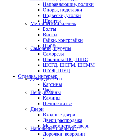
Направляющие, ролики
Опоры, подставки
Подвески, уголки
Шканты
Метрический крепеж
Болты
Винты
Гайки, контргайки
Шайбы
Саморезы, шурупы
Саморезы
Шарниры ШС, ШПС
ШСГД, ШСГМ, ШСММ
ШУЖ, ШУЦ
Отделка, интерьер
Декор для стен
Картины
Часы
Печи, камины
Камины
Печное литье
Двери
Входные двери
Двери распродажа
Межкомнатные двери
Напольные покрытия
Дорожки, ковролин