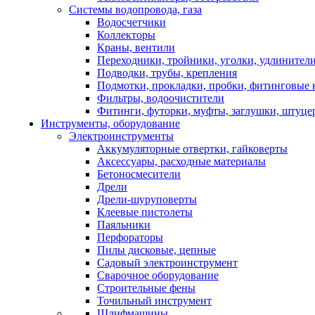
Системы водопровода, газа
Водосчетчики
Коллекторы
Краны, вентили
Переходники, тройники, уголки, удлинител
Подводки, трубы, крепления
Подмотки, прокладки, пробки, фитинговые 
Фильтры, водоочистители
Фитинги, футорки, муфты, заглушки, штуце
Инструменты, оборудование
Электроинструменты
Аккумуляторные отвертки, гайковерты
Аксессуары, расходные материалы
Бетоносмесители
Дрели
Дрели-шуруповерты
Клеевые пистолеты
Паяльники
Перфораторы
Пилы дисковые, цепные
Садовый электроинструмент
Сварочное оборудование
Строительные фены
Точильный инструмент
Шлифмашины