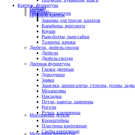
Крепеж, фурнитура
Анкеры
Гвозди
Заклепки
Оконная фурнитура
Грузовой крепеж
Зажимы для тросов, канатов
Карабины, вертлюги
Коуши
Рым-болты, рым-гайки
Талрепы, крюки
Дюбели, дюбель-гвозди
Дюбели
Дюбель-гвозди
Дверная фурнитура
Глазки дверные
Доводчики
Замки
Защелки, шпингалеты, стопора, упоры, зад
Механизмы
Накладки
Петли, навесы, шарниры
Ригели
Ручки, ключевины
Монтажные детали
Кронштейны
Пластины крепежные
Скобы крепежные
Мебельная фурнитура