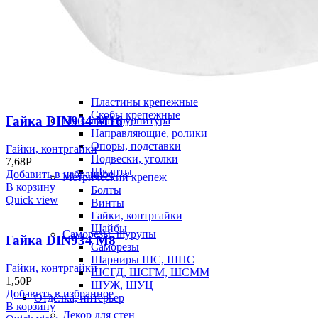
Защелки, шпингалеты, стопора, упоры, задви
Механизмы
Накладки
Петли, навесы, шарниры
Ригели
Ручки, ключевины
Монтажные детали
Кронштейны
Пластины крепежные
Скобы крепежные
Гайка DIN934 M16
Мебельная фурнитура
Направляющие, ролики
Опоры, подставки
Гайки, контргайки
Подвески, уголки
7,68
Р
Шканты
Добавить в избранное
Метрический крепеж
В корзину
Болты
Quick view
Винты
Гайки, контргайки
Шайбы
Саморезы, шурупы
Гайка DIN934 M8
Саморезы
Шарниры ШС, ШПС
Гайки, контргайки
ШСГД, ШСГМ, ШСММ
1,50
Р
ШУЖ, ШУЦ
Добавить в избранное
Отделка, интерьер
В корзину
Декор для стен