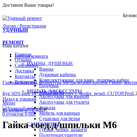
Доставим Ваши товары!
Белово
Логин / Регистрация
УДАЧНЫЙ
РЕМОНТ
Наш каталог
Главная
Ванная комната
Отзывы
ВАННЫ, ДУШЕВЫЕ
Самовывоз
Ванны
Доставка
Душевые кабины
Контакты
Увеличить
Комплектующие для ванн, душевых кабин
Вакансии
1
Главная
Крепеж, фурнитура
Метрический крепеж
Гайки, конт
Поддоны
МЕБЕЛЬ, АКСЕССУАРЫ
МАГАЗИН
Бур SDS-plus 14*260мм по бетону с двойн. резьб. CUTOP.Profi
Аксессуары для ванной
Назад к товарам
Аксессуары для туалета
Меню
Зеркала
Ш-кольцо 4*70
5,52
Р
Мебель для ванных
0
пунктов
0,00
Р
Сушилки для белья
Гайка соед.д/шпильки М6
САНТЕХНИКА
Гусаки, лейки, шланги
Полотенцесушители