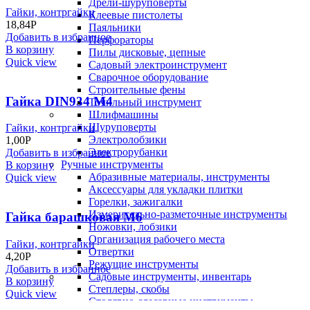
Дрели-шуруповерты
Гайки, контргайки
Клеевые пистолеты
18,84
Р
Паяльники
Добавить в избранное
Перфораторы
В корзину
Пилы дисковые, цепные
Quick view
Садовый электроинструмент
Сварочное оборудование
Строительные фены
Гайка DIN934 M4
Точильный инструмент
Шлифмашины
Шуруповерты
Гайки, контргайки
Электролобзики
1,00
Р
Электрорубанки
Добавить в избранное
Ручные инструменты
В корзину
Абразивные материалы, инструменты
Quick view
Аксессуары для укладки плитки
Горелки, зажигалки
Измерительно-разметочные инструменты
Гайка барашковая М6
Ножовки, лобзики
Организация рабочего места
Гайки, контргайки
Отвертки
4,20
Р
Режущие инструменты
Добавить в избранное
Садовые инструменты, инвентарь
В корзину
Степлеры, скобы
Quick view
Столярно-слесарные инструменты