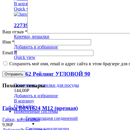
В корзину
Quick view
22739 Крючок»РИГАЛ 2″ металл черный
Ваш отзыв
*
Крючки, вешалки
459,00
Р
Имя
*
Добавить в избранное
В корзину
Email
*
Quick view
Сохранить моё имя, email и адрес сайта в этом браузере д
900062 Рейлинг УГЛОВОЙ 90
Похожие товары
Подставки, сушилки для посуды
144,00
Р
Добавить в избранное
В корзину
Quick view
Гайка DIN1624 M12 (врезная)
Инженерные системы
Герметизация соединений
Гайки, контргайки
9,96
Р
Система канализации
Добавить в избранное