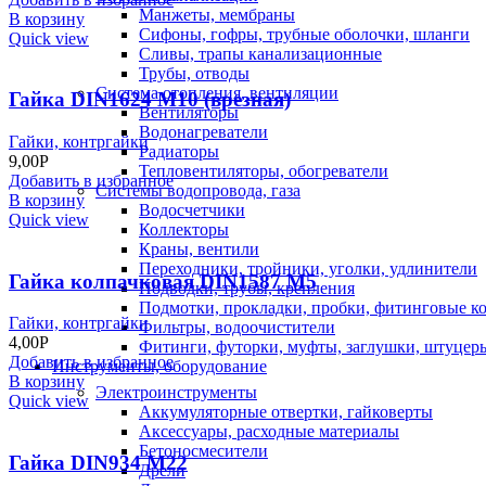
Манжеты, мембраны
В корзину
Сифоны, гофры, трубные оболочки, шланги
Quick view
Сливы, трапы канализационные
Трубы, отводы
Система отопления, вентиляции
Гайка DIN1624 M10 (врезная)
Вентиляторы
Водонагреватели
Гайки, контргайки
Радиаторы
9,00
Р
Тепловентиляторы, обогреватели
Добавить в избранное
Системы водопровода, газа
В корзину
Водосчетчики
Quick view
Коллекторы
Краны, вентили
Переходники, тройники, уголки, удлинители
Гайка колпачковая DIN1587 M5
Подводки, трубы, крепления
Подмотки, прокладки, пробки, фитинговые к
Гайки, контргайки
Фильтры, водоочистители
4,00
Р
Фитинги, футорки, муфты, заглушки, штуцер
Добавить в избранное
Инструменты, оборудование
В корзину
Электроинструменты
Quick view
Аккумуляторные отвертки, гайковерты
Аксессуары, расходные материалы
Бетоносмесители
Гайка DIN934 M22
Дрели