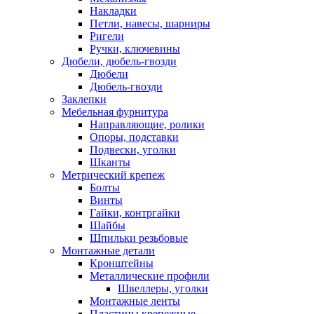
Накладки
Петли, навесы, шарниры
Ригели
Ручки, ключевины
Дюбели, дюбель-гвозди
Дюбели
Дюбель-гвозди
Заклепки
Мебельная фурнитура
Направляющие, ролики
Опоры, подставки
Подвески, уголки
Шканты
Метрический крепеж
Болты
Винты
Гайки, контргайки
Шайбы
Шпильки резьбовые
Монтажные детали
Кронштейны
Металлические профили
Швеллеры, уголки
Монтажные ленты
Пластины крепежные