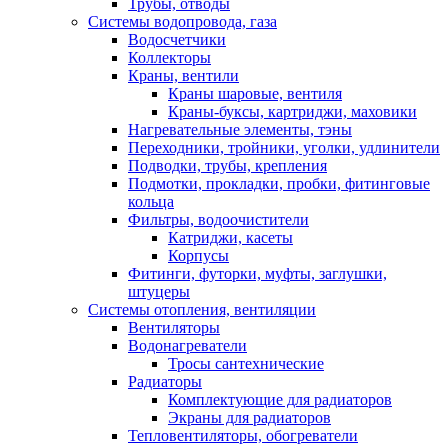
Трубы, отводы
Системы водопровода, газа
Водосчетчики
Коллекторы
Краны, вентили
Краны шаровые, вентиля
Краны-буксы, картриджи, маховики
Нагревательные элементы, тэны
Переходники, тройники, уголки, удлинители
Подводки, трубы, крепления
Подмотки, прокладки, пробки, фитинговые
кольца
Фильтры, водоочистители
Катриджи, касеты
Корпусы
Фитинги, футорки, муфты, заглушки,
штуцеры
Системы отопления, вентиляции
Вентиляторы
Водонагреватели
Тросы сантехнические
Радиаторы
Комплектующие для радиаторов
Экраны для радиаторов
Тепловентиляторы, обогреватели