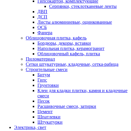
Гипсокартон, комплектующие
Серпянки, стеклотканевые ленты
ДВП
ДСП
Листы алюминиевые, оцинкованные
ОСБ
Фанера
Облицовочная плитка, кафель
Бордюры, декоры, вставки
Напольная плитка, керамогранит
Облицовочный кафель, плитка
Пиломатериал
Сетки штукатурные, кладочные, сетка-рабица
Строительные смеси
Битум
Гипс
Грунтовки
Клеи для кладки плитки, камня и кладочные
смеси
Песок
Расшивочные смеси, затирки
Цемент
Шпатлевки
Штукатурки
Электрика, свет