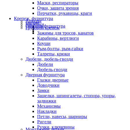
Маски, респираторы
Очки, защита зрения
Перчатки, рукавицы, краги
Крепеж, фурнитура
Анкеры
Гвозди
Заклепки
Оконная фурнитура
Грузовой крепеж
Зажимы для тросов, канатов
Карабины, вертлюги
Коуши
Рым-болты, рым-гайки
Талрепы, крюки
Дюбели, дюбель-гвозди
Дюбели
Дюбель-гвозди
Дверная фурнитура
Глазки дверные
Доводчики
Замки
Защелки, шпингалеты, стопора, упоры,
задвижки
Механизмы
Накладки
Петли, навесы, шарниры
Ригели
Ручки, ключевины
Монтажные детали