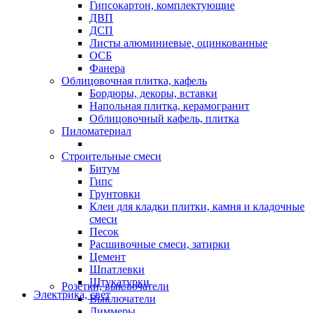
Гипсокартон, комплектующие
ДВП
ДСП
Листы алюминиевые, оцинкованные
ОСБ
Фанера
Облицовочная плитка, кафель
Бордюры, декоры, вставки
Напольная плитка, керамогранит
Облицовочный кафель, плитка
Пиломатериал
Строительные смеси
Битум
Гипс
Грунтовки
Клеи для кладки плитки, камня и кладочные
смеси
Песок
Расшивочные смеси, затирки
Цемент
Шпатлевки
Штукатурки
Розетки, выключатели
Электрика, свет
Выключатели
Диммеры