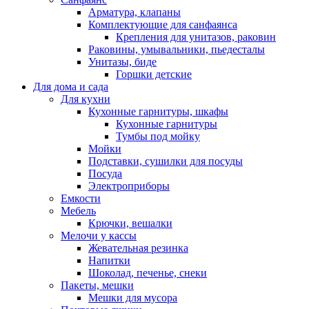
Арматура, клапаны
Комплектующие для санфаянса
Крепления для унитазов, раковин
Раковины, умывальники, пьедесталы
Унитазы, биде
Горшки детские
Для дома и сада
Для кухни
Кухонные гарнитуры, шкафы
Кухонные гарнитуры
Тумбы под мойку
Мойки
Подставки, сушилки для посуды
Посуда
Электроприборы
Емкости
Мебель
Крючки, вешалки
Мелочи у кассы
Жевательная резинка
Напитки
Шоколад, печенье, снеки
Пакеты, мешки
Мешки для мусора