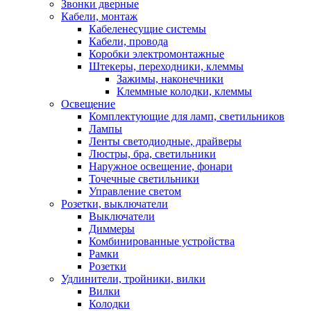
Звонки дверные
Кабели, монтаж
Кабеленесущие системы
Кабели, провода
Коробки электромонтажные
Штекеры, переходники, клеммы
Зажимы, наконечники
Клеммные колодки, клеммы
Освещение
Комплектующие для ламп, светильников
Лампы
Ленты светодиодные, драйверы
Люстры, бра, светильники
Наружное освещение, фонари
Точечные светильники
Управление светом
Розетки, выключатели
Выключатели
Диммеры
Комбинированные устройства
Рамки
Розетки
Удлинители, тройники, вилки
Вилки
Колодки