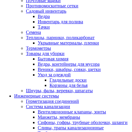
Почтовые ящики
Противомоскитные сетки
Садовый инвентарь
Ведра
Инвентарь для полива
Тачки
Семена
Теплицы, парники, поликарбонат
Укрывные материалы, пленки
Термометры
Товары для уборки
Бытовая химия
Ведра, контейнеры для мусора
Веники, швабры, совки, щетки
Уход за одеждой
Гладильные доски
Корзины для белья
Шнуры, фалы, веревки, шпагаты
Инженерные системы
Герметизация соединений
Система канализации
Вентиляционные клапаны, зонты
Манжеты, мембраны
Сифоны, гофры, трубные оболочки, шланги
Сливы, трапы канализационные