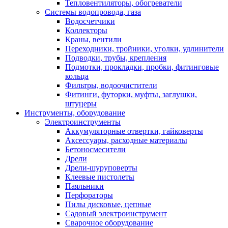
Тепловентиляторы, обогреватели
Системы водопровода, газа
Водосчетчики
Коллекторы
Краны, вентили
Переходники, тройники, уголки, удлинители
Подводки, трубы, крепления
Подмотки, прокладки, пробки, фитинговые
кольца
Фильтры, водоочистители
Фитинги, футорки, муфты, заглушки,
штуцеры
Инструменты, оборудование
Электроинструменты
Аккумуляторные отвертки, гайковерты
Аксессуары, расходные материалы
Бетоносмесители
Дрели
Дрели-шуруповерты
Клеевые пистолеты
Паяльники
Перфораторы
Пилы дисковые, цепные
Садовый электроинструмент
Сварочное оборудование