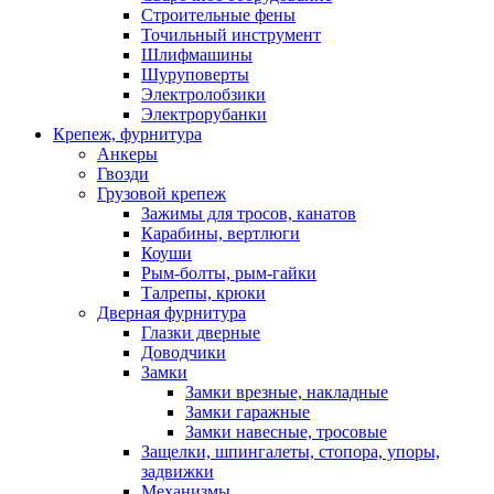
Строительные фены
Точильный инструмент
Шлифмашины
Шуруповерты
Электролобзики
Электрорубанки
Крепеж, фурнитура
Анкеры
Гвозди
Грузовой крепеж
Зажимы для тросов, канатов
Карабины, вертлюги
Коуши
Рым-болты, рым-гайки
Талрепы, крюки
Дверная фурнитура
Глазки дверные
Доводчики
Замки
Замки врезные, накладные
Замки гаражные
Замки навесные, тросовые
Защелки, шпингалеты, стопора, упоры,
задвижки
Механизмы