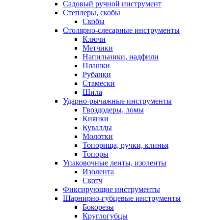
Садовый ручной инструмент
Степлеры, скобы
Скобы
Столярно-слесарные инструменты
Ключи
Метчики
Напильники, надфили
Плашки
Рубанки
Стамески
Шила
Ударно-рычажные инструменты
Гвоздодеры, ломы
Киянки
Кувалды
Молотки
Топорища, ручки, клинья
Топоры
Упаковочные ленты, изоленты
Изолента
Скотч
Фиксирующие инструменты
Шарнирно-губцевые инструменты
Бокорезы
Круглогубцы