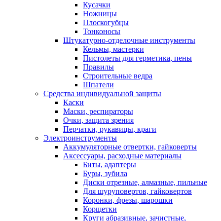
Кусачки
Ножницы
Плоскогубцы
Тонконосы
Штукатурно-отделочные инструменты
Кельмы, мастерки
Пистолеты для герметика, пены
Правилы
Строительные ведра
Шпатели
Средства индивидуальной защиты
Каски
Маски, респираторы
Очки, защита зрения
Перчатки, рукавицы, краги
Электроинструменты
Аккумуляторные отвертки, гайковерты
Аксессуары, расходные материалы
Биты, адаптеры
Буры, зубила
Диски отрезные, алмазные, пильные
Для шуруповертов, гайковертов
Коронки, фрезы, шарошки
Корщетки
Круги абразивные, зачистные,