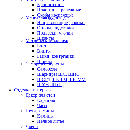
Кронштейны
Пластины крепежные
Скобы крепежные
Мебельная фурнитура
Направляющие, ролики
Опоры, подставки
Подвески, уголки
Шканты
Метрический крепеж
Болты
Винты
Гайки, контргайки
Шайбы
Саморезы, шурупы
Саморезы
Шарниры ШС, ШПС
ШСГД, ШСГМ, ШСММ
ШУЖ, ШУЦ
Отделка, интерьер
Декор для стен
Картины
Часы
Печи, камины
Камины
Печное литье
Двери