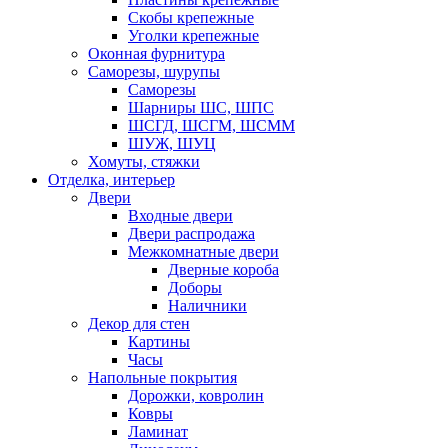
Скобы крепежные
Уголки крепежные
Оконная фурнитура
Саморезы, шурупы
Саморезы
Шарниры ШС, ШПС
ШСГД, ШСГМ, ШСММ
ШУЖ, ШУЦ
Хомуты, стяжки
Отделка, интерьер
Двери
Входные двери
Двери распродажа
Межкомнатные двери
Дверные короба
Доборы
Наличники
Декор для стен
Картины
Часы
Напольные покрытия
Дорожки, ковролин
Ковры
Ламинат