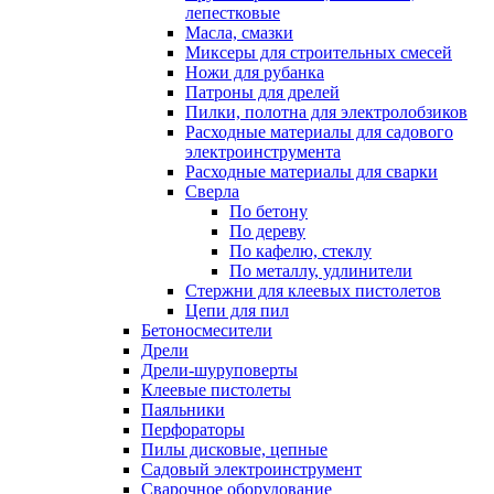
лепестковые
Масла, смазки
Миксеры для строительных смесей
Ножи для рубанка
Патроны для дрелей
Пилки, полотна для электролобзиков
Расходные материалы для садового
электроинструмента
Расходные материалы для сварки
Сверла
По бетону
По дереву
По кафелю, стеклу
По металлу, удлинители
Стержни для клеевых пистолетов
Цепи для пил
Бетоносмесители
Дрели
Дрели-шуруповерты
Клеевые пистолеты
Паяльники
Перфораторы
Пилы дисковые, цепные
Садовый электроинструмент
Сварочное оборудование