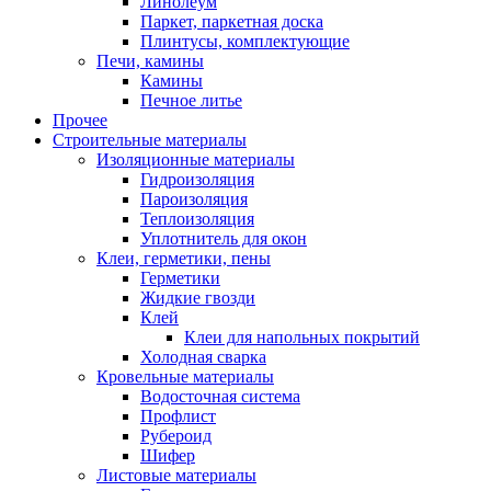
Линолеум
Паркет, паркетная доска
Плинтусы, комплектующие
Печи, камины
Камины
Печное литье
Прочее
Строительные материалы
Изоляционные материалы
Гидроизоляция
Пароизоляция
Теплоизоляция
Уплотнитель для окон
Клеи, герметики, пены
Герметики
Жидкие гвозди
Клей
Клеи для напольных покрытий
Холодная сварка
Кровельные материалы
Водосточная система
Профлист
Рубероид
Шифер
Листовые материалы