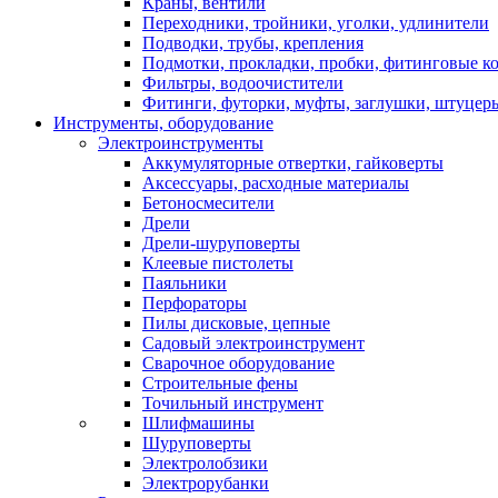
Краны, вентили
Переходники, тройники, уголки, удлинители
Подводки, трубы, крепления
Подмотки, прокладки, пробки, фитинговые к
Фильтры, водоочистители
Фитинги, футорки, муфты, заглушки, штуцер
Инструменты, оборудование
Электроинструменты
Аккумуляторные отвертки, гайковерты
Аксессуары, расходные материалы
Бетоносмесители
Дрели
Дрели-шуруповерты
Клеевые пистолеты
Паяльники
Перфораторы
Пилы дисковые, цепные
Садовый электроинструмент
Сварочное оборудование
Строительные фены
Точильный инструмент
Шлифмашины
Шуруповерты
Электролобзики
Электрорубанки