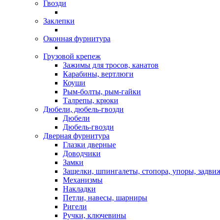
Гвозди
Заклепки
Оконная фурнитура
Грузовой крепеж
Зажимы для тросов, канатов
Карабины, вертлюги
Коуши
Рым-болты, рым-гайки
Талрепы, крюки
Дюбели, дюбель-гвозди
Дюбели
Дюбель-гвозди
Дверная фурнитура
Глазки дверные
Доводчики
Замки
Защелки, шпингалеты, стопора, упоры, задви
Механизмы
Накладки
Петли, навесы, шарниры
Ригели
Ручки, ключевины