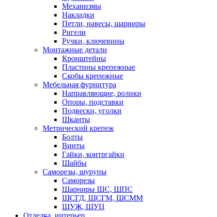
Механизмы
Накладки
Петли, навесы, шарниры
Ригели
Ручки, ключевины
Монтажные детали
Кронштейны
Пластины крепежные
Скобы крепежные
Мебельная фурнитура
Направляющие, ролики
Опоры, подставки
Подвески, уголки
Шканты
Метрический крепеж
Болты
Винты
Гайки, контргайки
Шайбы
Саморезы, шурупы
Саморезы
Шарниры ШС, ШПС
ШСГД, ШСГМ, ШСММ
ШУЖ, ШУЦ
Отделка, интерьер