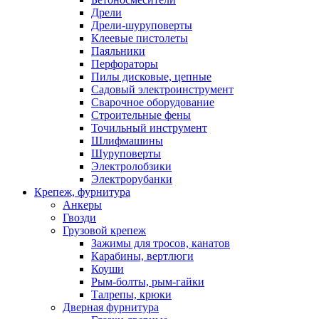
Дрели
Дрели-шуруповерты
Клеевые пистолеты
Паяльники
Перфораторы
Пилы дисковые, цепные
Садовый электроинструмент
Сварочное оборудование
Строительные фены
Точильный инструмент
Шлифмашины
Шуруповерты
Электролобзики
Электрорубанки
Крепеж, фурнитура
Анкеры
Гвозди
Грузовой крепеж
Зажимы для тросов, канатов
Карабины, вертлюги
Коуши
Рым-болты, рым-гайки
Талрепы, крюки
Дверная фурнитура