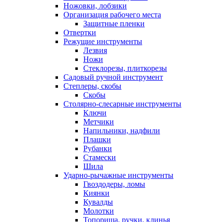
Ножовки, лобзики
Организация рабочего места
Защитные пленки
Отвертки
Режущие инструменты
Лезвия
Ножи
Стеклорезы, плиткорезы
Садовый ручной инструмент
Степлеры, скобы
Скобы
Столярно-слесарные инструменты
Ключи
Метчики
Напильники, надфили
Плашки
Рубанки
Стамески
Шила
Ударно-рычажные инструменты
Гвоздодеры, ломы
Киянки
Кувалды
Молотки
Топорища, ручки, клинья