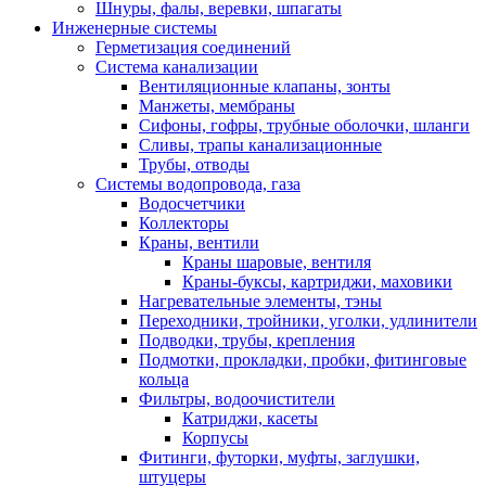
Шнуры, фалы, веревки, шпагаты
Инженерные системы
Герметизация соединений
Система канализации
Вентиляционные клапаны, зонты
Манжеты, мембраны
Сифоны, гофры, трубные оболочки, шланги
Сливы, трапы канализационные
Трубы, отводы
Системы водопровода, газа
Водосчетчики
Коллекторы
Краны, вентили
Краны шаровые, вентиля
Краны-буксы, картриджи, маховики
Нагревательные элементы, тэны
Переходники, тройники, уголки, удлинители
Подводки, трубы, крепления
Подмотки, прокладки, пробки, фитинговые
кольца
Фильтры, водоочистители
Катриджи, касеты
Корпусы
Фитинги, футорки, муфты, заглушки,
штуцеры