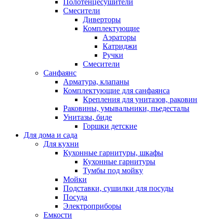
Полотенцесушители
Смесители
Диверторы
Комплектующие
Аэраторы
Катриджи
Ручки
Смесители
Санфаянс
Арматура, клапаны
Комплектующие для санфаянса
Крепления для унитазов, раковин
Раковины, умывальники, пьедесталы
Унитазы, биде
Горшки детские
Для дома и сада
Для кухни
Кухонные гарнитуры, шкафы
Кухонные гарнитуры
Тумбы под мойку
Мойки
Подставки, сушилки для посуды
Посуда
Электроприборы
Емкости