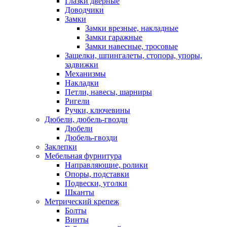
Глазки дверные
Доводчики
Замки
Замки врезные, накладные
Замки гаражные
Замки навесные, тросовые
Защелки, шпингалеты, стопора, упоры,
задвижки
Механизмы
Накладки
Петли, навесы, шарниры
Ригели
Ручки, ключевины
Дюбели, дюбель-гвозди
Дюбели
Дюбель-гвозди
Заклепки
Мебельная фурнитура
Направляющие, ролики
Опоры, подставки
Подвески, уголки
Шканты
Метрический крепеж
Болты
Винты