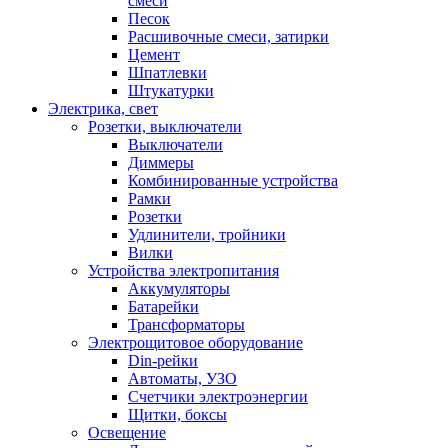
смеси
Песок
Расшивочные смеси, затирки
Цемент
Шпатлевки
Штукатурки
Электрика, свет
Розетки, выключатели
Выключатели
Диммеры
Комбинированные устройства
Рамки
Розетки
Удлинители, тройники
Вилки
Устройства электропитания
Аккумуляторы
Батарейки
Трансформаторы
Электрощитовое оборудование
Din-рейки
Автоматы, УЗО
Счетчики электроэнергии
Щитки, боксы
Освещение