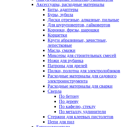
Аксессуары, расходные материалы
Биты, адаптеры
Буры, зубила
Диски отрезные, алмазные, пильные
Для шуруповертов, гайковертов
Коронки, фрезы, шарошки
Корщетки
Круги абразивные, зачистные,
лепестковые
Масла, смазки
Миксеры для строительных смесей
Ножи для рубанка
Патроны для дрелей
Пилки, полотна для электролобзиков
Расходные материалы для садового
электроинструмента
Расходные материалы для сварки
Сверла
По бетону
По дереву
По кафелю, стеклу
По металлу, удлинители
Стержни для клеевых пистолетов
Цепи для пил
Бетоносмесители