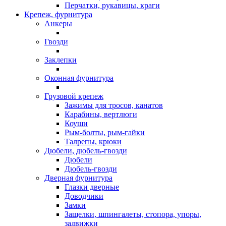
Перчатки, рукавицы, краги
Крепеж, фурнитура
Анкеры
Гвозди
Заклепки
Оконная фурнитура
Грузовой крепеж
Зажимы для тросов, канатов
Карабины, вертлюги
Коуши
Рым-болты, рым-гайки
Талрепы, крюки
Дюбели, дюбель-гвозди
Дюбели
Дюбель-гвозди
Дверная фурнитура
Глазки дверные
Доводчики
Замки
Защелки, шпингалеты, стопора, упоры,
задвижки