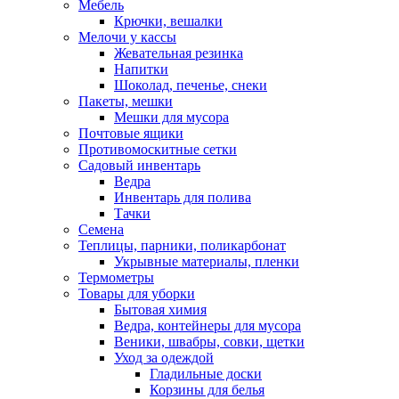
Мебель
Крючки, вешалки
Мелочи у кассы
Жевательная резинка
Напитки
Шоколад, печенье, снеки
Пакеты, мешки
Мешки для мусора
Почтовые ящики
Противомоскитные сетки
Садовый инвентарь
Ведра
Инвентарь для полива
Тачки
Семена
Теплицы, парники, поликарбонат
Укрывные материалы, пленки
Термометры
Товары для уборки
Бытовая химия
Ведра, контейнеры для мусора
Веники, швабры, совки, щетки
Уход за одеждой
Гладильные доски
Корзины для белья