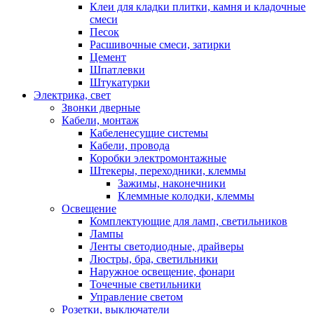
Клеи для кладки плитки, камня и кладочные
смеси
Песок
Расшивочные смеси, затирки
Цемент
Шпатлевки
Штукатурки
Электрика, свет
Звонки дверные
Кабели, монтаж
Кабеленесущие системы
Кабели, провода
Коробки электромонтажные
Штекеры, переходники, клеммы
Зажимы, наконечники
Клеммные колодки, клеммы
Освещение
Комплектующие для ламп, светильников
Лампы
Ленты светодиодные, драйверы
Люстры, бра, светильники
Наружное освещение, фонари
Точечные светильники
Управление светом
Розетки, выключатели