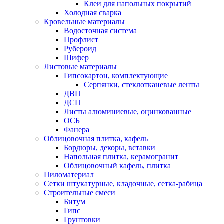
Клеи для напольных покрытий
Холодная сварка
Кровельные материалы
Водосточная система
Профлист
Рубероид
Шифер
Листовые материалы
Гипсокартон, комплектующие
Серпянки, стеклотканевые ленты
ДВП
ДСП
Листы алюминиевые, оцинкованные
ОСБ
Фанера
Облицовочная плитка, кафель
Бордюры, декоры, вставки
Напольная плитка, керамогранит
Облицовочный кафель, плитка
Пиломатериал
Сетки штукатурные, кладочные, сетка-рабица
Строительные смеси
Битум
Гипс
Грунтовки