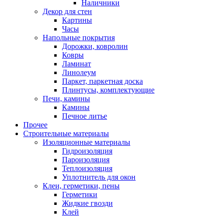
Наличники
Декор для стен
Картины
Часы
Напольные покрытия
Дорожки, ковролин
Ковры
Ламинат
Линолеум
Паркет, паркетная доска
Плинтусы, комплектующие
Печи, камины
Камины
Печное литье
Прочее
Строительные материалы
Изоляционные материалы
Гидроизоляция
Пароизоляция
Теплоизоляция
Уплотнитель для окон
Клеи, герметики, пены
Герметики
Жидкие гвозди
Клей