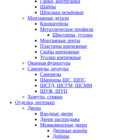
Гайки, контргайки
Шайбы
Шпильки резьбовые
Монтажные детали
Кронштейны
Металлические профили
Швеллеры, уголки
Монтажные ленты
Пластины крепежные
Скобы крепежные
Уголки крепежные
Оконная фурнитура
Саморезы, шурупы
Саморезы
Шарниры ШС, ШПС
ШСГД, ШСГМ, ШСММ
ШУЖ, ШУЦ
Хомуты, стяжки
Отделка, интерьер
Двери
Входные двери
Двери распродажа
Межкомнатные двери
Дверные короба
Доборы