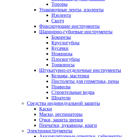
Топоры
Упаковочные ленты, изоленты
Изолента
Скотч
Фиксирующие инструменты
Шарнирно-губцевые инструменты
Бокорезы
Круглогубцы
Кусачки
Ножницы
Плоскогубцы
Тонконосы
Штукатурно-отделочные инструменты
Кельмы, мастерки
Пистолеты для герметика, пены
Правилы
Строительные ведра
Шпатели
Средства индивидуальной защиты
Каски
Маски, респираторы
Очки, защита зрения
Перчатки, рукавицы, краги
Электроинструменты
Аккумуляторные отвертки, гайковерты