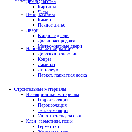
Декор для стен
Картины
Часы
Печи, камины
Камины
Печное литье
Двери
Входные двери
Двери распродажа
Межкомнатные двери
Напольные покрытия
Дорожки, ковролин
Ковры
Ламинат
Линолеум
Паркет, паркетная доска
Строительные материалы
Изоляционные материалы
Гидроизоляция
Пароизоляция
Теплоизоляция
Уплотнитель для окон
Клеи, герметики, пены
Герметики
Жидкие гвозди