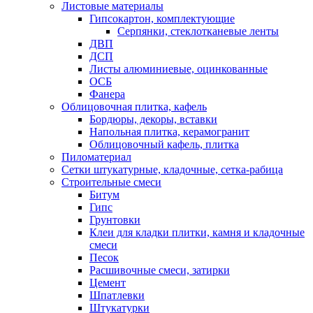
Листовые материалы
Гипсокартон, комплектующие
Серпянки, стеклотканевые ленты
ДВП
ДСП
Листы алюминиевые, оцинкованные
ОСБ
Фанера
Облицовочная плитка, кафель
Бордюры, декоры, вставки
Напольная плитка, керамогранит
Облицовочный кафель, плитка
Пиломатериал
Сетки штукатурные, кладочные, сетка-рабица
Строительные смеси
Битум
Гипс
Грунтовки
Клеи для кладки плитки, камня и кладочные
смеси
Песок
Расшивочные смеси, затирки
Цемент
Шпатлевки
Штукатурки