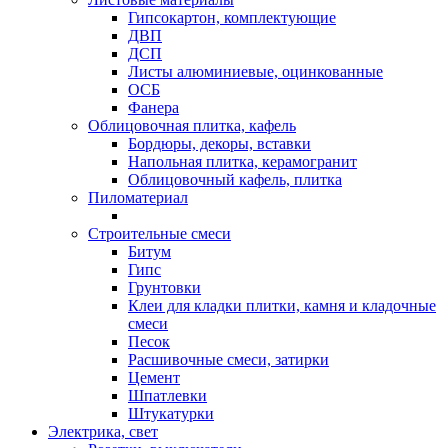
Гипсокартон, комплектующие
ДВП
ДСП
Листы алюминиевые, оцинкованные
ОСБ
Фанера
Облицовочная плитка, кафель
Бордюры, декоры, вставки
Напольная плитка, керамогранит
Облицовочный кафель, плитка
Пиломатериал
Строительные смеси
Битум
Гипс
Грунтовки
Клеи для кладки плитки, камня и кладочные
смеси
Песок
Расшивочные смеси, затирки
Цемент
Шпатлевки
Штукатурки
Электрика, свет