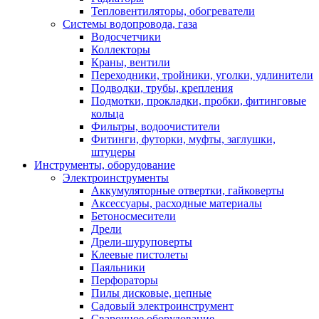
Тепловентиляторы, обогреватели
Системы водопровода, газа
Водосчетчики
Коллекторы
Краны, вентили
Переходники, тройники, уголки, удлинители
Подводки, трубы, крепления
Подмотки, прокладки, пробки, фитинговые
кольца
Фильтры, водоочистители
Фитинги, футорки, муфты, заглушки,
штуцеры
Инструменты, оборудование
Электроинструменты
Аккумуляторные отвертки, гайковерты
Аксессуары, расходные материалы
Бетоносмесители
Дрели
Дрели-шуруповерты
Клеевые пистолеты
Паяльники
Перфораторы
Пилы дисковые, цепные
Садовый электроинструмент
Сварочное оборудование