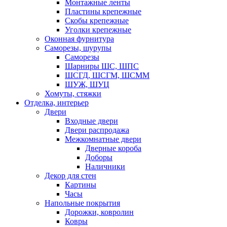
Монтажные ленты
Пластины крепежные
Скобы крепежные
Уголки крепежные
Оконная фурнитура
Саморезы, шурупы
Саморезы
Шарниры ШС, ШПС
ШСГД, ШСГМ, ШСММ
ШУЖ, ШУЦ
Хомуты, стяжки
Отделка, интерьер
Двери
Входные двери
Двери распродажа
Межкомнатные двери
Дверные короба
Доборы
Наличники
Декор для стен
Картины
Часы
Напольные покрытия
Дорожки, ковролин
Ковры