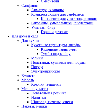
Смесители
Санфаянс
Арматура, клапаны
Комплектующие для санфаянса
Крепления для унитазов, раковин
Раковины, умывальники, пьедесталы
Унитазы, биде
Горшки детские
Для дома и сада
Для кухни
Кухонные гарнитуры, шкафы
Кухонные гарнитуры
Тумбы под мойку
Мойки
Подставки, сушилки для посуды
Посуда
Электроприборы
Емкости
Мебель
Крючки, вешалки
Мелочи у кассы
Жевательная резинка
Напитки
Шоколад, печенье, снеки
Пакеты, мешки