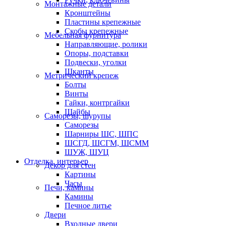
Монтажные детали
Кронштейны
Пластины крепежные
Скобы крепежные
Мебельная фурнитура
Направляющие, ролики
Опоры, подставки
Подвески, уголки
Шканты
Метрический крепеж
Болты
Винты
Гайки, контргайки
Шайбы
Саморезы, шурупы
Саморезы
Шарниры ШС, ШПС
ШСГД, ШСГМ, ШСММ
ШУЖ, ШУЦ
Отделка, интерьер
Декор для стен
Картины
Часы
Печи, камины
Камины
Печное литье
Двери
Входные двери