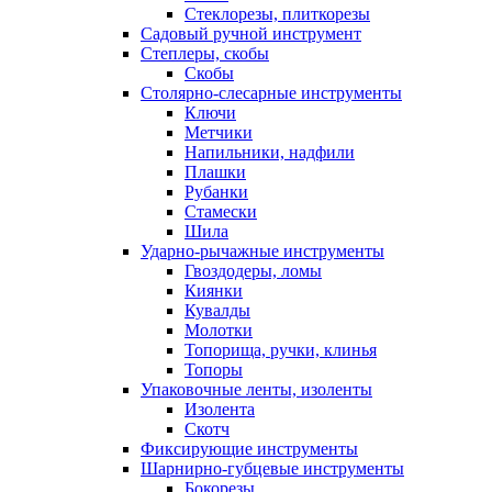
Стеклорезы, плиткорезы
Садовый ручной инструмент
Степлеры, скобы
Скобы
Столярно-слесарные инструменты
Ключи
Метчики
Напильники, надфили
Плашки
Рубанки
Стамески
Шила
Ударно-рычажные инструменты
Гвоздодеры, ломы
Киянки
Кувалды
Молотки
Топорища, ручки, клинья
Топоры
Упаковочные ленты, изоленты
Изолента
Скотч
Фиксирующие инструменты
Шарнирно-губцевые инструменты
Бокорезы