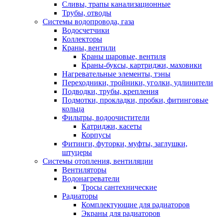
Сливы, трапы канализационные
Трубы, отводы
Системы водопровода, газа
Водосчетчики
Коллекторы
Краны, вентили
Краны шаровые, вентиля
Краны-буксы, картриджи, маховики
Нагревательные элементы, тэны
Переходники, тройники, уголки, удлинители
Подводки, трубы, крепления
Подмотки, прокладки, пробки, фитинговые
кольца
Фильтры, водоочистители
Катриджи, касеты
Корпусы
Фитинги, футорки, муфты, заглушки,
штуцеры
Системы отопления, вентиляции
Вентиляторы
Водонагреватели
Тросы сантехнические
Радиаторы
Комплектующие для радиаторов
Экраны для радиаторов