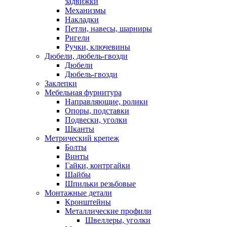
задвижки
Механизмы
Накладки
Петли, навесы, шарниры
Ригели
Ручки, ключевины
Дюбели, дюбель-гвозди
Дюбели
Дюбель-гвозди
Заклепки
Мебельная фурнитура
Направляющие, ролики
Опоры, подставки
Подвески, уголки
Шканты
Метрический крепеж
Болты
Винты
Гайки, контргайки
Шайбы
Шпильки резьбовые
Монтажные детали
Кронштейны
Металлические профили
Швеллеры, уголки