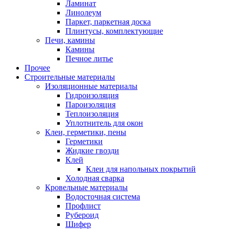
Ламинат
Линолеум
Паркет, паркетная доска
Плинтусы, комплектующие
Печи, камины
Камины
Печное литье
Прочее
Строительные материалы
Изоляционные материалы
Гидроизоляция
Пароизоляция
Теплоизоляция
Уплотнитель для окон
Клеи, герметики, пены
Герметики
Жидкие гвозди
Клей
Клеи для напольных покрытий
Холодная сварка
Кровельные материалы
Водосточная система
Профлист
Рубероид
Шифер