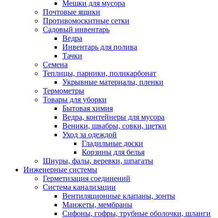
Мешки для мусора
Почтовые ящики
Противомоскитные сетки
Садовый инвентарь
Ведра
Инвентарь для полива
Тачки
Семена
Теплицы, парники, поликарбонат
Укрывные материалы, пленки
Термометры
Товары для уборки
Бытовая химия
Ведра, контейнеры для мусора
Веники, швабры, совки, щетки
Уход за одеждой
Гладильные доски
Корзины для белья
Шнуры, фалы, веревки, шпагаты
Инженерные системы
Герметизация соединений
Система канализации
Вентиляционные клапаны, зонты
Манжеты, мембраны
Сифоны, гофры, трубные оболочки, шланги