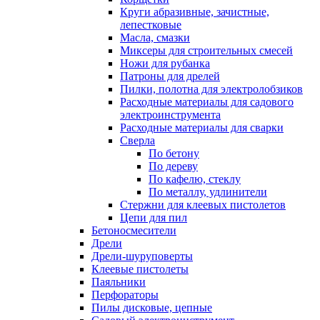
Круги абразивные, зачистные,
лепестковые
Масла, смазки
Миксеры для строительных смесей
Ножи для рубанка
Патроны для дрелей
Пилки, полотна для электролобзиков
Расходные материалы для садового
электроинструмента
Расходные материалы для сварки
Сверла
По бетону
По дереву
По кафелю, стеклу
По металлу, удлинители
Стержни для клеевых пистолетов
Цепи для пил
Бетоносмесители
Дрели
Дрели-шуруповерты
Клеевые пистолеты
Паяльники
Перфораторы
Пилы дисковые, цепные