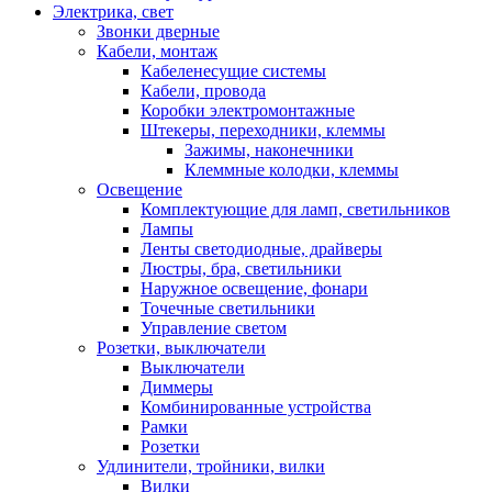
Электрика, свет
Звонки дверные
Кабели, монтаж
Кабеленесущие системы
Кабели, провода
Коробки электромонтажные
Штекеры, переходники, клеммы
Зажимы, наконечники
Клеммные колодки, клеммы
Освещение
Комплектующие для ламп, светильников
Лампы
Ленты светодиодные, драйверы
Люстры, бра, светильники
Наружное освещение, фонари
Точечные светильники
Управление светом
Розетки, выключатели
Выключатели
Диммеры
Комбинированные устройства
Рамки
Розетки
Удлинители, тройники, вилки
Вилки