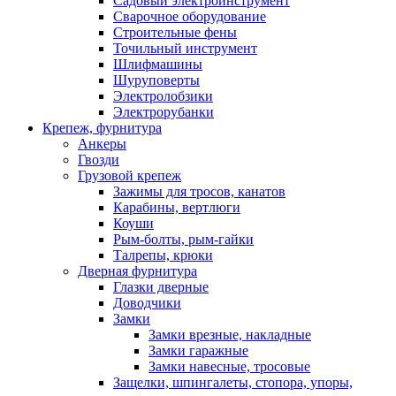
Садовый электроинструмент
Сварочное оборудование
Строительные фены
Точильный инструмент
Шлифмашины
Шуруповерты
Электролобзики
Электрорубанки
Крепеж, фурнитура
Анкеры
Гвозди
Грузовой крепеж
Зажимы для тросов, канатов
Карабины, вертлюги
Коуши
Рым-болты, рым-гайки
Талрепы, крюки
Дверная фурнитура
Глазки дверные
Доводчики
Замки
Замки врезные, накладные
Замки гаражные
Замки навесные, тросовые
Защелки, шпингалеты, стопора, упоры,