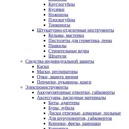
Круглогубцы
Кусачки
Ножницы
Плоскогубцы
Тонконосы
Штукатурно-отделочные инструменты
Кельмы, мастерки
Пистолеты для герметика, пены
Правилы
Строительные ведра
Шпатели
Средства индивидуальной защиты
Каски
Маски, респираторы
Очки, защита зрения
Перчатки, рукавицы, краги
Электроинструменты
Аккумуляторные отвертки, гайковерты
Аксессуары, расходные материалы
Биты, адаптеры
Буры, зубила
Диски отрезные, алмазные, пильные
Для шуруповертов, гайковертов
Коронки, фрезы, шарошки
Корщетки