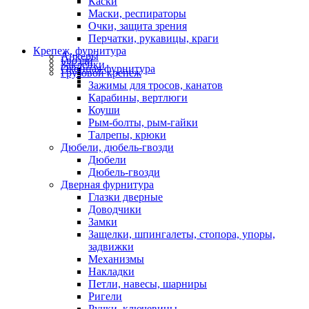
Каски
Маски, респираторы
Очки, защита зрения
Перчатки, рукавицы, краги
Крепеж, фурнитура
Анкеры
Гвозди
Заклепки
Оконная фурнитура
Грузовой крепеж
Зажимы для тросов, канатов
Карабины, вертлюги
Коуши
Рым-болты, рым-гайки
Талрепы, крюки
Дюбели, дюбель-гвозди
Дюбели
Дюбель-гвозди
Дверная фурнитура
Глазки дверные
Доводчики
Замки
Защелки, шпингалеты, стопора, упоры,
задвижки
Механизмы
Накладки
Петли, навесы, шарниры
Ригели
Ручки, ключевины