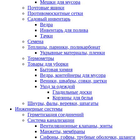
Мешки для мусора
Почтовые ящики
Противомоскитные сетки
Садовый инвентарь
Ведра
Инвентарь для полива
Тачки
Семена
Теплицы, парники, поликарбонат
Укрывные материалы, пленки
Термометры
Товары для уборки
Бытовая химия
Ведра, контейнеры для мусора
Веники, швабры, совки, щетки
Уход за одеждой
Гладильные доски
Корзины для белья
Шнуры, фалы, веревки, шпагаты
Инженерные системы
Герметизация соединений
Система канализации
Вентиляционные клапаны, зонты
Манжеты, мембраны
Сифоны, гофры, трубные оболочки, шланги