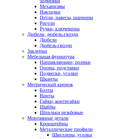
задвижки
Механизмы
Накладки
Петли, навесы, шарниры
Ригели
Ручки, ключевины
Дюбели, дюбель-гвозди
Дюбели
Дюбель-гвозди
Заклепки
Мебельная фурнитура
Направляющие, ролики
Опоры, подставки
Подвески, уголки
Шканты
Метрический крепеж
Болты
Винты
Гайки, контргайки
Шайбы
Шпильки резьбовые
Монтажные детали
Кронштейны
Металлические профили
Швеллеры, уголки