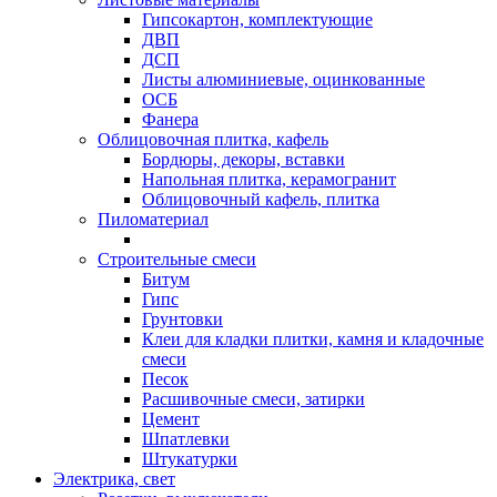
Гипсокартон, комплектующие
ДВП
ДСП
Листы алюминиевые, оцинкованные
ОСБ
Фанера
Облицовочная плитка, кафель
Бордюры, декоры, вставки
Напольная плитка, керамогранит
Облицовочный кафель, плитка
Пиломатериал
Строительные смеси
Битум
Гипс
Грунтовки
Клеи для кладки плитки, камня и кладочные
смеси
Песок
Расшивочные смеси, затирки
Цемент
Шпатлевки
Штукатурки
Электрика, свет