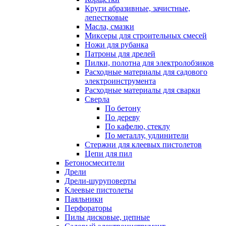
Круги абразивные, зачистные,
лепестковые
Масла, смазки
Миксеры для строительных смесей
Ножи для рубанка
Патроны для дрелей
Пилки, полотна для электролобзиков
Расходные материалы для садового
электроинструмента
Расходные материалы для сварки
Сверла
По бетону
По дереву
По кафелю, стеклу
По металлу, удлинители
Стержни для клеевых пистолетов
Цепи для пил
Бетоносмесители
Дрели
Дрели-шуруповерты
Клеевые пистолеты
Паяльники
Перфораторы
Пилы дисковые, цепные