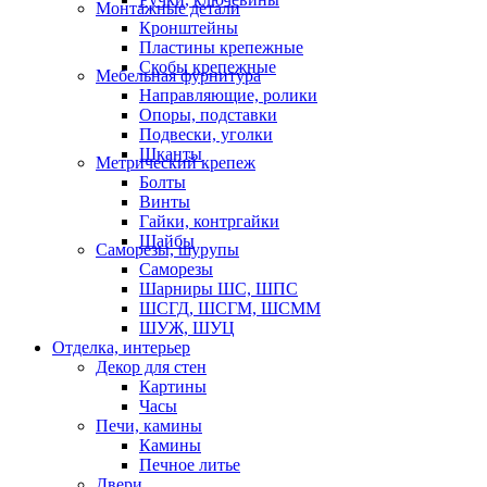
Монтажные детали
Кронштейны
Пластины крепежные
Скобы крепежные
Мебельная фурнитура
Направляющие, ролики
Опоры, подставки
Подвески, уголки
Шканты
Метрический крепеж
Болты
Винты
Гайки, контргайки
Шайбы
Саморезы, шурупы
Саморезы
Шарниры ШС, ШПС
ШСГД, ШСГМ, ШСММ
ШУЖ, ШУЦ
Отделка, интерьер
Декор для стен
Картины
Часы
Печи, камины
Камины
Печное литье
Двери