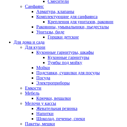
Смесители
Санфаянс
Арматура, клапаны
Комплектующие для санфаянса
Крепления для унитазов, раковин
Раковины, умывальники, пьедесталы
Унитазы, биде
Горшки детские
Для дома и сада
Для кухни
Кухонные гарнитуры, шкафы
Кухонные гарнитуры
Тумбы под мойку
Мойки
Подставки, сушилки для посуды
Посуда
Электроприборы
Емкости
Мебель
Крючки, вешалки
Мелочи у кассы
Жевательная резинка
Напитки
Шоколад, печенье, снеки
Пакеты, мешки