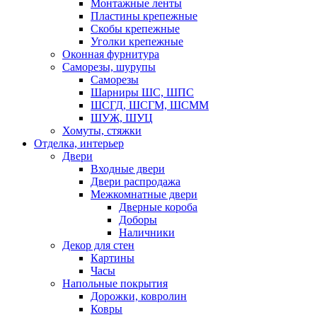
Монтажные ленты
Пластины крепежные
Скобы крепежные
Уголки крепежные
Оконная фурнитура
Саморезы, шурупы
Саморезы
Шарниры ШС, ШПС
ШСГД, ШСГМ, ШСММ
ШУЖ, ШУЦ
Хомуты, стяжки
Отделка, интерьер
Двери
Входные двери
Двери распродажа
Межкомнатные двери
Дверные короба
Доборы
Наличники
Декор для стен
Картины
Часы
Напольные покрытия
Дорожки, ковролин
Ковры