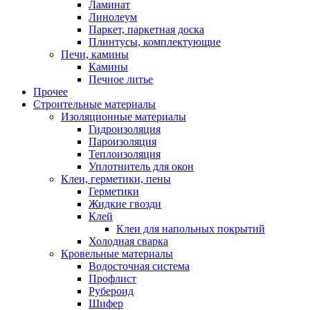
Ламинат
Линолеум
Паркет, паркетная доска
Плинтусы, комплектующие
Печи, камины
Камины
Печное литье
Прочее
Строительные материалы
Изоляционные материалы
Гидроизоляция
Пароизоляция
Теплоизоляция
Уплотнитель для окон
Клеи, герметики, пены
Герметики
Жидкие гвозди
Клей
Клеи для напольных покрытий
Холодная сварка
Кровельные материалы
Водосточная система
Профлист
Рубероид
Шифер