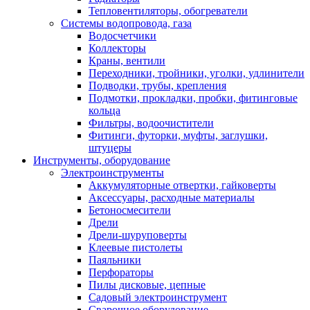
Тепловентиляторы, обогреватели
Системы водопровода, газа
Водосчетчики
Коллекторы
Краны, вентили
Переходники, тройники, уголки, удлинители
Подводки, трубы, крепления
Подмотки, прокладки, пробки, фитинговые
кольца
Фильтры, водоочистители
Фитинги, футорки, муфты, заглушки,
штуцеры
Инструменты, оборудование
Электроинструменты
Аккумуляторные отвертки, гайковерты
Аксессуары, расходные материалы
Бетоносмесители
Дрели
Дрели-шуруповерты
Клеевые пистолеты
Паяльники
Перфораторы
Пилы дисковые, цепные
Садовый электроинструмент
Сварочное оборудование