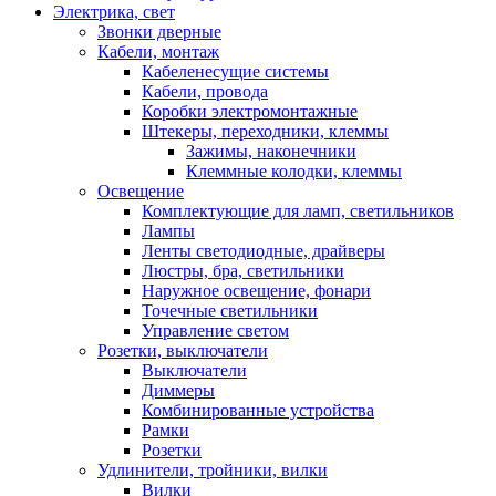
Электрика, свет
Звонки дверные
Кабели, монтаж
Кабеленесущие системы
Кабели, провода
Коробки электромонтажные
Штекеры, переходники, клеммы
Зажимы, наконечники
Клеммные колодки, клеммы
Освещение
Комплектующие для ламп, светильников
Лампы
Ленты светодиодные, драйверы
Люстры, бра, светильники
Наружное освещение, фонари
Точечные светильники
Управление светом
Розетки, выключатели
Выключатели
Диммеры
Комбинированные устройства
Рамки
Розетки
Удлинители, тройники, вилки
Вилки