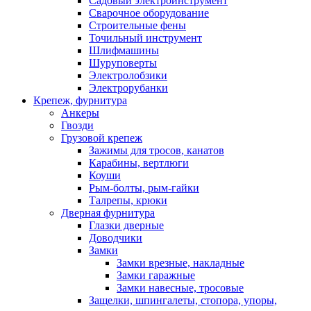
Садовый электроинструмент
Сварочное оборудование
Строительные фены
Точильный инструмент
Шлифмашины
Шуруповерты
Электролобзики
Электрорубанки
Крепеж, фурнитура
Анкеры
Гвозди
Грузовой крепеж
Зажимы для тросов, канатов
Карабины, вертлюги
Коуши
Рым-болты, рым-гайки
Талрепы, крюки
Дверная фурнитура
Глазки дверные
Доводчики
Замки
Замки врезные, накладные
Замки гаражные
Замки навесные, тросовые
Защелки, шпингалеты, стопора, упоры,