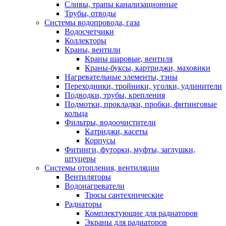
Сливы, трапы канализационные
Трубы, отводы
Системы водопровода, газа
Водосчетчики
Коллекторы
Краны, вентили
Краны шаровые, вентиля
Краны-буксы, картриджи, маховики
Нагревательные элементы, тэны
Переходники, тройники, уголки, удлинители
Подводки, трубы, крепления
Подмотки, прокладки, пробки, фитинговые
кольца
Фильтры, водоочистители
Катриджи, касеты
Корпусы
Фитинги, футорки, муфты, заглушки,
штуцеры
Системы отопления, вентиляции
Вентиляторы
Водонагреватели
Тросы сантехнические
Радиаторы
Комплектующие для радиаторов
Экраны для радиаторов