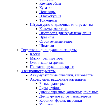
Круглогубцы
Кусачки
Ножницы
Плоскогубцы
Тонконосы
Штукатурно-отделочные инструменты
Кельмы, мастерки
Пистолеты для герметика, пены
Правилы
Строительные ведра
Шпатели
Средства индивидуальной защиты
Каски
Маски, респираторы
Очки, защита зрения
Перчатки, рукавицы, краги
Электроинструменты
Аккумуляторные отвертки, гайковерты
Аксессуары, расходные материалы
Биты, адаптеры
Буры, зубила
Диски отрезные, алмазные, пильные
Для шуруповертов, гайковертов
Коронки, фрезы, шарошки
Корщетки