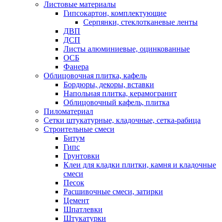
Листовые материалы
Гипсокартон, комплектующие
Серпянки, стеклотканевые ленты
ДВП
ДСП
Листы алюминиевые, оцинкованные
ОСБ
Фанера
Облицовочная плитка, кафель
Бордюры, декоры, вставки
Напольная плитка, керамогранит
Облицовочный кафель, плитка
Пиломатериал
Сетки штукатурные, кладочные, сетка-рабица
Строительные смеси
Битум
Гипс
Грунтовки
Клеи для кладки плитки, камня и кладочные
смеси
Песок
Расшивочные смеси, затирки
Цемент
Шпатлевки
Штукатурки