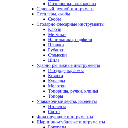
Стеклорезы, плиткорезы
Садовый ручной инструмент
Степлеры, скобы
Скобы
Столярно-слесарные инструменты
Ключи
Метчики
Напильники, надфили
Плашки
Рубанки
Стамески
Шила
Ударно-рычажные инструменты
Гвоздодеры, ломы
Киянки
Кувалды
Молотки
Топорища, ручки, клинья
Топоры
Упаковочные ленты, изоленты
Изолента
Скотч
Фиксирующие инструменты
Шарнирно-губцевые инструменты
Бокорезы