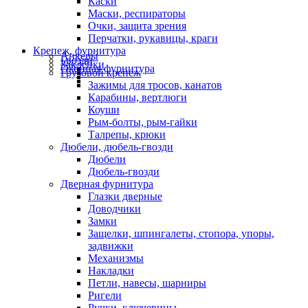
Каски
Маски, респираторы
Очки, защита зрения
Перчатки, рукавицы, краги
Крепеж, фурнитура
Анкеры
Гвозди
Заклепки
Оконная фурнитура
Грузовой крепеж
Зажимы для тросов, канатов
Карабины, вертлюги
Коуши
Рым-болты, рым-гайки
Талрепы, крюки
Дюбели, дюбель-гвозди
Дюбели
Дюбель-гвозди
Дверная фурнитура
Глазки дверные
Доводчики
Замки
Защелки, шпингалеты, стопора, упоры,
задвижки
Механизмы
Накладки
Петли, навесы, шарниры
Ригели
Ручки, ключевины