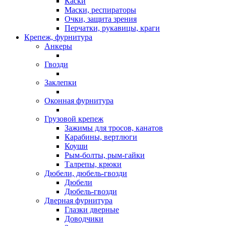
Каски
Маски, респираторы
Очки, защита зрения
Перчатки, рукавицы, краги
Крепеж, фурнитура
Анкеры
Гвозди
Заклепки
Оконная фурнитура
Грузовой крепеж
Зажимы для тросов, канатов
Карабины, вертлюги
Коуши
Рым-болты, рым-гайки
Талрепы, крюки
Дюбели, дюбель-гвозди
Дюбели
Дюбель-гвозди
Дверная фурнитура
Глазки дверные
Доводчики