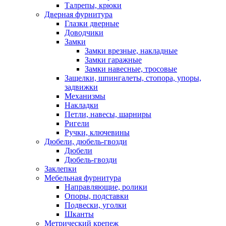
Талрепы, крюки
Дверная фурнитура
Глазки дверные
Доводчики
Замки
Замки врезные, накладные
Замки гаражные
Замки навесные, тросовые
Защелки, шпингалеты, стопора, упоры,
задвижки
Механизмы
Накладки
Петли, навесы, шарниры
Ригели
Ручки, ключевины
Дюбели, дюбель-гвозди
Дюбели
Дюбель-гвозди
Заклепки
Мебельная фурнитура
Направляющие, ролики
Опоры, подставки
Подвески, уголки
Шканты
Метрический крепеж