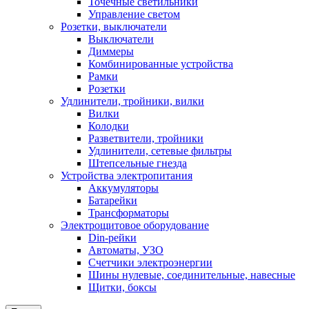
Точечные светильники
Управление светом
Розетки, выключатели
Выключатели
Диммеры
Комбинированные устройства
Рамки
Розетки
Удлинители, тройники, вилки
Вилки
Колодки
Разветвители, тройники
Удлинители, сетевые фильтры
Штепсельные гнезда
Устройства электропитания
Аккумуляторы
Батарейки
Трансформаторы
Электрощитовое оборудование
Din-рейки
Автоматы, УЗО
Счетчики электроэнергии
Шины нулевые, соединительные, навесные
Щитки, боксы