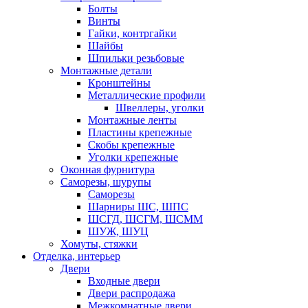
Болты
Винты
Гайки, контргайки
Шайбы
Шпильки резьбовые
Монтажные детали
Кронштейны
Металлические профили
Швеллеры, уголки
Монтажные ленты
Пластины крепежные
Скобы крепежные
Уголки крепежные
Оконная фурнитура
Саморезы, шурупы
Саморезы
Шарниры ШС, ШПС
ШСГД, ШСГМ, ШСММ
ШУЖ, ШУЦ
Хомуты, стяжки
Отделка, интерьер
Двери
Входные двери
Двери распродажа
Межкомнатные двери