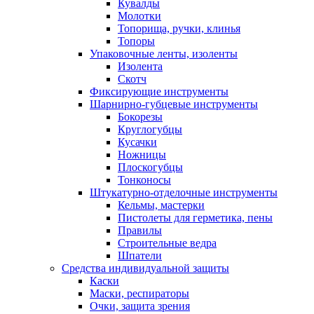
Кувалды
Молотки
Топорища, ручки, клинья
Топоры
Упаковочные ленты, изоленты
Изолента
Скотч
Фиксирующие инструменты
Шарнирно-губцевые инструменты
Бокорезы
Круглогубцы
Кусачки
Ножницы
Плоскогубцы
Тонконосы
Штукатурно-отделочные инструменты
Кельмы, мастерки
Пистолеты для герметика, пены
Правилы
Строительные ведра
Шпатели
Средства индивидуальной защиты
Каски
Маски, респираторы
Очки, защита зрения