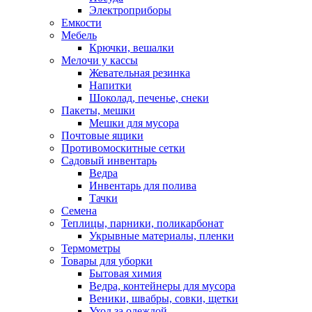
Электроприборы
Емкости
Мебель
Крючки, вешалки
Мелочи у кассы
Жевательная резинка
Напитки
Шоколад, печенье, снеки
Пакеты, мешки
Мешки для мусора
Почтовые ящики
Противомоскитные сетки
Садовый инвентарь
Ведра
Инвентарь для полива
Тачки
Семена
Теплицы, парники, поликарбонат
Укрывные материалы, пленки
Термометры
Товары для уборки
Бытовая химия
Ведра, контейнеры для мусора
Веники, швабры, совки, щетки
Уход за одеждой