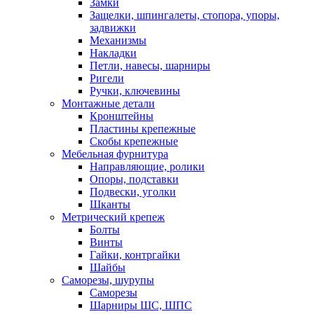
Замки
Защелки, шпингалеты, стопора, упоры,
задвижки
Механизмы
Накладки
Петли, навесы, шарниры
Ригели
Ручки, ключевины
Монтажные детали
Кронштейны
Пластины крепежные
Скобы крепежные
Мебельная фурнитура
Направляющие, ролики
Опоры, подставки
Подвески, уголки
Шканты
Метрический крепеж
Болты
Винты
Гайки, контргайки
Шайбы
Саморезы, шурупы
Саморезы
Шарниры ШС, ШПС