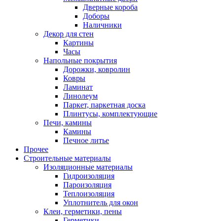
Дверные короба
Доборы
Наличники
Декор для стен
Картины
Часы
Напольные покрытия
Дорожки, ковролин
Ковры
Ламинат
Линолеум
Паркет, паркетная доска
Плинтусы, комплектующие
Печи, камины
Камины
Печное литье
Прочее
Строительные материалы
Изоляционные материалы
Гидроизоляция
Пароизоляция
Теплоизоляция
Уплотнитель для окон
Клеи, герметики, пены
Герметики