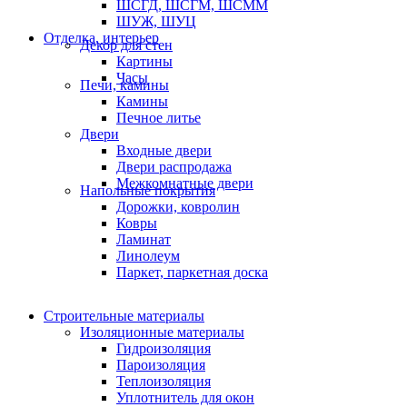
ШСГД, ШСГМ, ШСММ
ШУЖ, ШУЦ
Отделка, интерьер
Декор для стен
Картины
Часы
Печи, камины
Камины
Печное литье
Двери
Входные двери
Двери распродажа
Межкомнатные двери
Напольные покрытия
Дорожки, ковролин
Ковры
Ламинат
Линолеум
Паркет, паркетная доска
Строительные материалы
Изоляционные материалы
Гидроизоляция
Пароизоляция
Теплоизоляция
Уплотнитель для окон