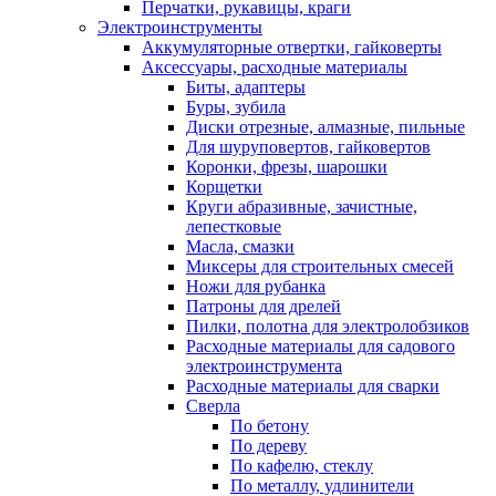
Перчатки, рукавицы, краги
Электроинструменты
Аккумуляторные отвертки, гайковерты
Аксессуары, расходные материалы
Биты, адаптеры
Буры, зубила
Диски отрезные, алмазные, пильные
Для шуруповертов, гайковертов
Коронки, фрезы, шарошки
Корщетки
Круги абразивные, зачистные,
лепестковые
Масла, смазки
Миксеры для строительных смесей
Ножи для рубанка
Патроны для дрелей
Пилки, полотна для электролобзиков
Расходные материалы для садового
электроинструмента
Расходные материалы для сварки
Сверла
По бетону
По дереву
По кафелю, стеклу
По металлу, удлинители