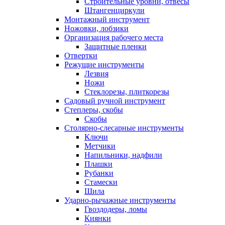
Строительные уровни, отвесы
Штангенциркули
Монтажный инструмент
Ножовки, лобзики
Организация рабочего места
Защитные пленки
Отвертки
Режущие инструменты
Лезвия
Ножи
Стеклорезы, плиткорезы
Садовый ручной инструмент
Степлеры, скобы
Скобы
Столярно-слесарные инструменты
Ключи
Метчики
Напильники, надфили
Плашки
Рубанки
Стамески
Шила
Ударно-рычажные инструменты
Гвоздодеры, ломы
Киянки