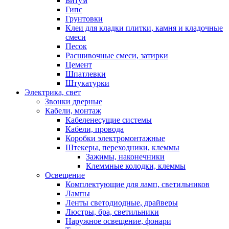
Битум
Гипс
Грунтовки
Клеи для кладки плитки, камня и кладочные
смеси
Песок
Расшивочные смеси, затирки
Цемент
Шпатлевки
Штукатурки
Электрика, свет
Звонки дверные
Кабели, монтаж
Кабеленесущие системы
Кабели, провода
Коробки электромонтажные
Штекеры, переходники, клеммы
Зажимы, наконечники
Клеммные колодки, клеммы
Освещение
Комплектующие для ламп, светильников
Лампы
Ленты светодиодные, драйверы
Люстры, бра, светильники
Наружное освещение, фонари