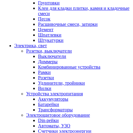
Грунтовки
Клеи для кладки плитки, камня и кладочные
смеси
Песок
Расшивочные смеси, затирки
Цемент
Шпатлевки
Штукатурки
Электрика, свет
Розетки, выключатели
Выключатели
Диммеры
Комбинированные устройства
Рамки
Розетки
Удлинители, тройники
Вилки
Устройства электропитания
Аккумуляторы
Батарейки
Трансформаторы
Электрощитовое оборудование
Din-рейки
Автоматы, УЗО
Счетчики электроэнергии