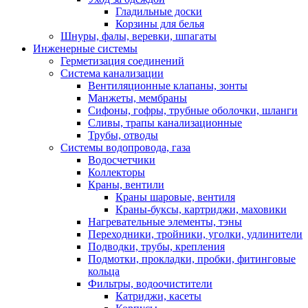
Гладильные доски
Корзины для белья
Шнуры, фалы, веревки, шпагаты
Инженерные системы
Герметизация соединений
Система канализации
Вентиляционные клапаны, зонты
Манжеты, мембраны
Сифоны, гофры, трубные оболочки, шланги
Сливы, трапы канализационные
Трубы, отводы
Системы водопровода, газа
Водосчетчики
Коллекторы
Краны, вентили
Краны шаровые, вентиля
Краны-буксы, картриджи, маховики
Нагревательные элементы, тэны
Переходники, тройники, уголки, удлинители
Подводки, трубы, крепления
Подмотки, прокладки, пробки, фитинговые
кольца
Фильтры, водоочистители
Катриджи, касеты