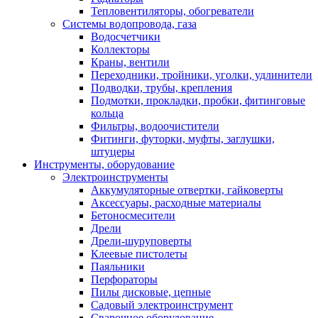
Тепловентиляторы, обогреватели
Системы водопровода, газа
Водосчетчики
Коллекторы
Краны, вентили
Переходники, тройники, уголки, удлинители
Подводки, трубы, крепления
Подмотки, прокладки, пробки, фитинговые
кольца
Фильтры, водоочистители
Фитинги, футорки, муфты, заглушки,
штуцеры
Инструменты, оборудование
Электроинструменты
Аккумуляторные отвертки, гайковерты
Аксессуары, расходные материалы
Бетоносмесители
Дрели
Дрели-шуруповерты
Клеевые пистолеты
Паяльники
Перфораторы
Пилы дисковые, цепные
Садовый электроинструмент
Сварочное оборудование