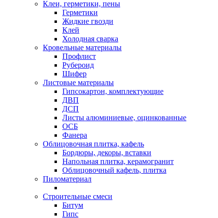
Клеи, герметики, пены
Герметики
Жидкие гвозди
Клей
Холодная сварка
Кровельные материалы
Профлист
Рубероид
Шифер
Листовые материалы
Гипсокартон, комплектующие
ДВП
ДСП
Листы алюминиевые, оцинкованные
ОСБ
Фанера
Облицовочная плитка, кафель
Бордюры, декоры, вставки
Напольная плитка, керамогранит
Облицовочный кафель, плитка
Пиломатериал
Строительные смеси
Битум
Гипс