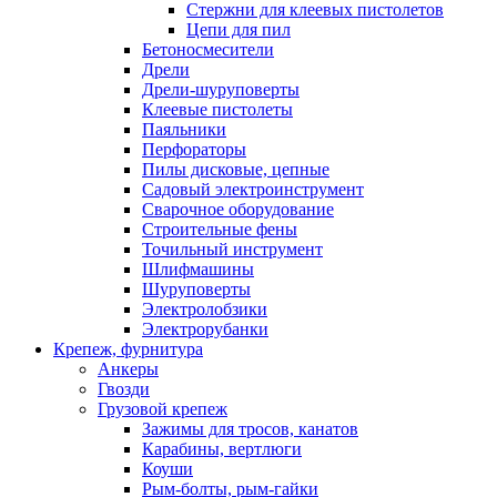
Стержни для клеевых пистолетов
Цепи для пил
Бетоносмесители
Дрели
Дрели-шуруповерты
Клеевые пистолеты
Паяльники
Перфораторы
Пилы дисковые, цепные
Садовый электроинструмент
Сварочное оборудование
Строительные фены
Точильный инструмент
Шлифмашины
Шуруповерты
Электролобзики
Электрорубанки
Крепеж, фурнитура
Анкеры
Гвозди
Грузовой крепеж
Зажимы для тросов, канатов
Карабины, вертлюги
Коуши
Рым-болты, рым-гайки