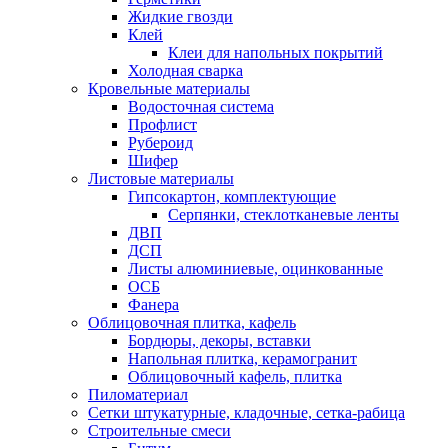
Жидкие гвозди
Клей
Клеи для напольных покрытий
Холодная сварка
Кровельные материалы
Водосточная система
Профлист
Рубероид
Шифер
Листовые материалы
Гипсокартон, комплектующие
Серпянки, стеклотканевые ленты
ДВП
ДСП
Листы алюминиевые, оцинкованные
ОСБ
Фанера
Облицовочная плитка, кафель
Бордюры, декоры, вставки
Напольная плитка, керамогранит
Облицовочный кафель, плитка
Пиломатериал
Сетки штукатурные, кладочные, сетка-рабица
Строительные смеси