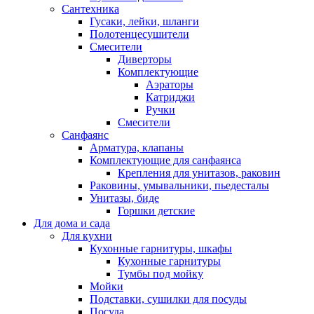
Сантехника
Гусаки, лейки, шланги
Полотенцесушители
Смесители
Диверторы
Комплектующие
Аэраторы
Катриджи
Ручки
Смесители
Санфаянс
Арматура, клапаны
Комплектующие для санфаянса
Крепления для унитазов, раковин
Раковины, умывальники, пьедесталы
Унитазы, биде
Горшки детские
Для дома и сада
Для кухни
Кухонные гарнитуры, шкафы
Кухонные гарнитуры
Тумбы под мойку
Мойки
Подставки, сушилки для посуды
Посуда