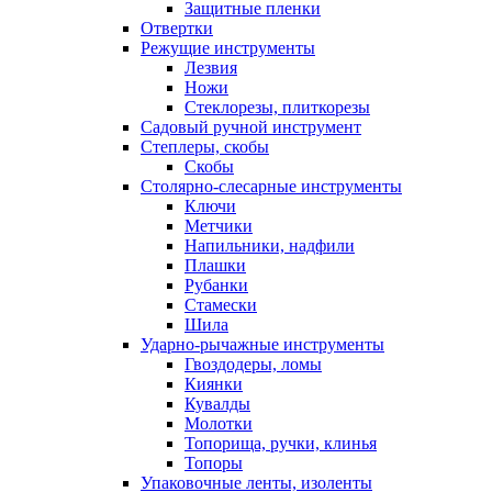
Защитные пленки
Отвертки
Режущие инструменты
Лезвия
Ножи
Стеклорезы, плиткорезы
Садовый ручной инструмент
Степлеры, скобы
Скобы
Столярно-слесарные инструменты
Ключи
Метчики
Напильники, надфили
Плашки
Рубанки
Стамески
Шила
Ударно-рычажные инструменты
Гвоздодеры, ломы
Киянки
Кувалды
Молотки
Топорища, ручки, клинья
Топоры
Упаковочные ленты, изоленты