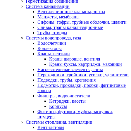
Герметизация соединений
Система канализации
Вентиляционные клапаны, зонты
Манжеты, мембраны
Сифоны, гофры, трубные оболочки, шланги
Сливы, трапы канализационные
Трубы, отводы
Системы водопровода, газа
Водосчетчики
Коллекторы
Краны, вентили
Краны шаровые, вентиля
Краны-буксы, картриджи, маховики
Нагревательные элементы, тэны
Переходники, тройники, уголки, удлинители
Подводки, трубы, крепления
Подмотки, прокладки, пробки, фитинговые
кольца
Фильтры, водоочистители
Катриджи, касеты
Корпусы
Фитинги, футорки, муфты, заглушки,
штуцеры
Системы отопления, вентиляции
Вентиляторы