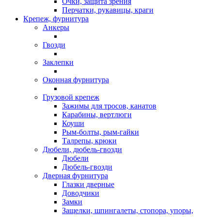
Очки, защита зрения
Перчатки, рукавицы, краги
Крепеж, фурнитура
Анкеры
Гвозди
Заклепки
Оконная фурнитура
Грузовой крепеж
Зажимы для тросов, канатов
Карабины, вертлюги
Коуши
Рым-болты, рым-гайки
Талрепы, крюки
Дюбели, дюбель-гвозди
Дюбели
Дюбель-гвозди
Дверная фурнитура
Глазки дверные
Доводчики
Замки
Защелки, шпингалеты, стопора, упоры,