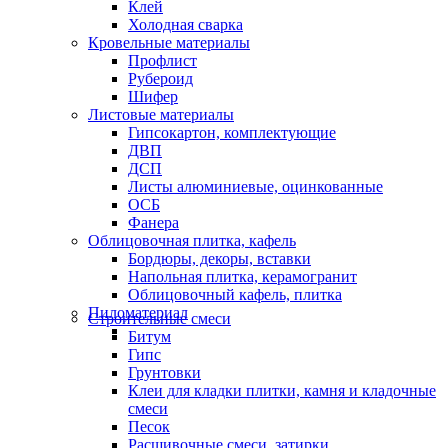
Клей
Холодная сварка
Кровельные материалы
Профлист
Рубероид
Шифер
Листовые материалы
Гипсокартон, комплектующие
ДВП
ДСП
Листы алюминиевые, оцинкованные
ОСБ
Фанера
Облицовочная плитка, кафель
Бордюры, декоры, вставки
Напольная плитка, керамогранит
Облицовочный кафель, плитка
Пиломатериал
Строительные смеси
Битум
Гипс
Грунтовки
Клеи для кладки плитки, камня и кладочные
смеси
Песок
Расшивочные смеси, затирки