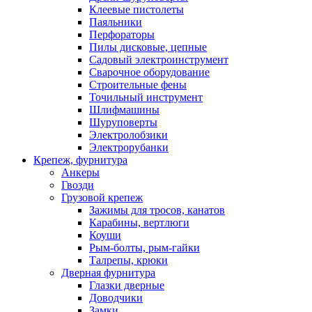
Клеевые пистолеты
Паяльники
Перфораторы
Пилы дисковые, цепные
Садовый электроинструмент
Сварочное оборудование
Строительные фены
Точильный инструмент
Шлифмашины
Шуруповерты
Электролобзики
Электрорубанки
Крепеж, фурнитура
Анкеры
Гвозди
Грузовой крепеж
Зажимы для тросов, канатов
Карабины, вертлюги
Коуши
Рым-болты, рым-гайки
Талрепы, крюки
Дверная фурнитура
Глазки дверные
Доводчики
Замки