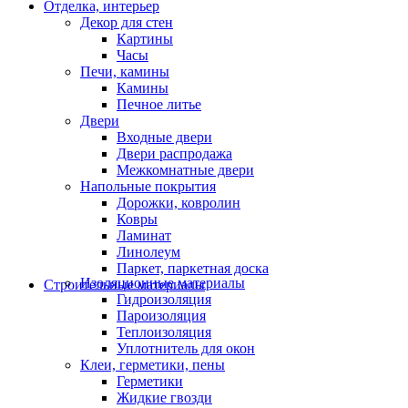
Отделка, интерьер
Декор для стен
Картины
Часы
Печи, камины
Камины
Печное литье
Двери
Входные двери
Двери распродажа
Межкомнатные двери
Напольные покрытия
Дорожки, ковролин
Ковры
Ламинат
Линолеум
Паркет, паркетная доска
Изоляционные материалы
Строительные материалы
Гидроизоляция
Пароизоляция
Теплоизоляция
Уплотнитель для окон
Клеи, герметики, пены
Герметики
Жидкие гвозди