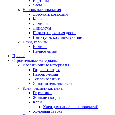
Картины
Часы
Напольные покрытия
Дорожки, ковролин
Ковры
Ламинат
Линолеум
Паркет, паркетная доска
Плинтусы, комплектующие
Печи, камины
Камины
Печное литье
Прочее
Строительные материалы
Изоляционные материалы
Гидроизоляция
Пароизоляция
Теплоизоляция
Уплотнитель для окон
Клеи, герметики, пены
Герметики
Жидкие гвозди
Клей
Клеи для напольных покрытий
Холодная сварка