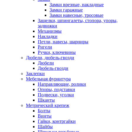
Замки врезные, накладные
Замки гаражные
Замки навесные, тросовые
Защелки, шпингалеты, стопора, упоры,
задвижки
Механизмы
Накладки
Петли, навесы, шарниры
Ригели
Ручки, ключевины
Дюбели, дюбель-гвозди
Дюбели
Дюбель-гвозди
Заклепки
Мебельная фурнитура
Направляющие, ролики
Опоры, подставки
Подвески, уголки
Шканты
Метрический крепеж
Болты
Винты
Гайки, контргайки
Шайбы
Шпильки резьбовые