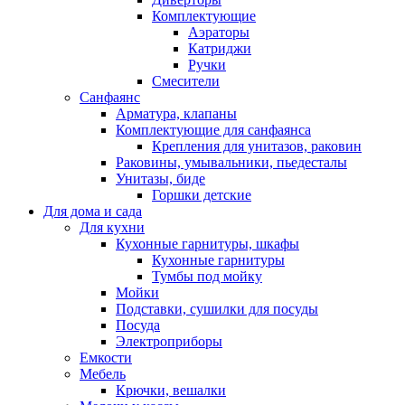
Комплектующие
Аэраторы
Катриджи
Ручки
Смесители
Санфаянс
Арматура, клапаны
Комплектующие для санфаянса
Крепления для унитазов, раковин
Раковины, умывальники, пьедесталы
Унитазы, биде
Горшки детские
Для дома и сада
Для кухни
Кухонные гарнитуры, шкафы
Кухонные гарнитуры
Тумбы под мойку
Мойки
Подставки, сушилки для посуды
Посуда
Электроприборы
Емкости
Мебель
Крючки, вешалки