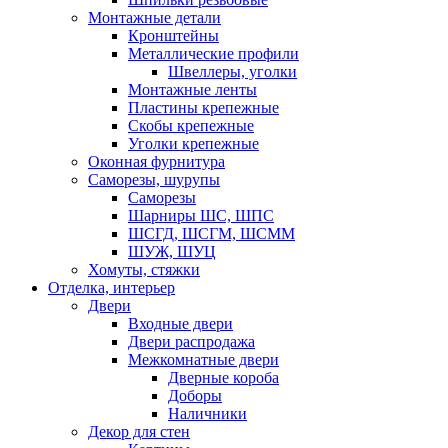
Монтажные детали
Кронштейны
Металлические профили
Швеллеры, уголки
Монтажные ленты
Пластины крепежные
Скобы крепежные
Уголки крепежные
Оконная фурнитура
Саморезы, шурупы
Саморезы
Шарниры ШС, ШПС
ШСГД, ШСГМ, ШСММ
ШУЖ, ШУЦ
Хомуты, стяжки
Отделка, интерьер
Двери
Входные двери
Двери распродажа
Межкомнатные двери
Дверные короба
Доборы
Наличники
Декор для стен