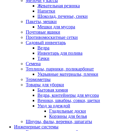
Мелочи у кассы
Жевательная резинка
Напитки
Шоколад, печенье, снеки
Пакеты, мешки
Мешки для мусора
Почтовые ящики
Противомоскитные сетки
Садовый инвентарь
Ведра
Инвентарь для полива
Тачки
Семена
Теплицы, парники, поликарбонат
Укрывные материалы, пленки
Термометры
Товары для уборки
Бытовая химия
Ведра, контейнеры для мусора
Веники, швабры, совки, щетки
Уход за одеждой
Гладильные доски
Корзины для белья
Шнуры, фалы, веревки, шпагаты
Инженерные системы