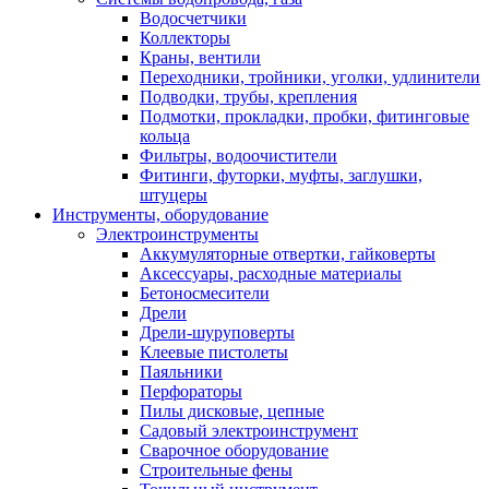
Водосчетчики
Коллекторы
Краны, вентили
Переходники, тройники, уголки, удлинители
Подводки, трубы, крепления
Подмотки, прокладки, пробки, фитинговые
кольца
Фильтры, водоочистители
Фитинги, футорки, муфты, заглушки,
штуцеры
Инструменты, оборудование
Электроинструменты
Аккумуляторные отвертки, гайковерты
Аксессуары, расходные материалы
Бетоносмесители
Дрели
Дрели-шуруповерты
Клеевые пистолеты
Паяльники
Перфораторы
Пилы дисковые, цепные
Садовый электроинструмент
Сварочное оборудование
Строительные фены