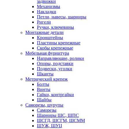
задвижки
Механизмы
Накладки
Петли, навесы, шарниры
Ригели
Ручки, ключевины
Монтажные детали
Кронштейны
Пластины крепежные
Скобы крепежные
Мебельная фурнитура
Направляющие, ролики
Опоры, подставки
Подвески, уголки
Шканты
Метрический крепеж
Болты
Винты
Гайки, контргайки
Шайбы
Саморезы, шурупы
Саморезы
Шарниры ШС, ШПС
ШСГД, ШСГМ, ШСММ
ШУЖ, ШУЦ