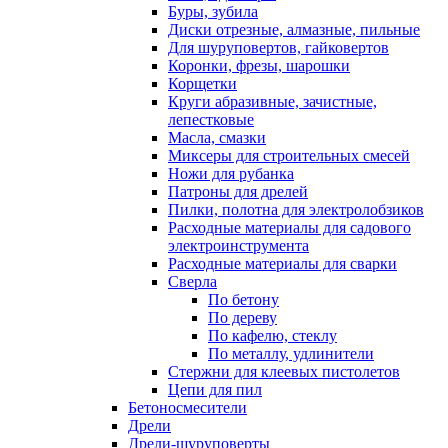
Буры, зубила
Диски отрезные, алмазные, пильные
Для шуруповертов, гайковертов
Коронки, фрезы, шарошки
Корщетки
Круги абразивные, зачистные,
лепестковые
Масла, смазки
Миксеры для строительных смесей
Ножи для рубанка
Патроны для дрелей
Пилки, полотна для электролобзиков
Расходные материалы для садового
электроинструмента
Расходные материалы для сварки
Сверла
По бетону
По дереву
По кафелю, стеклу
По металлу, удлинители
Стержни для клеевых пистолетов
Цепи для пил
Бетоносмесители
Дрели
Дрели-шуруповерты