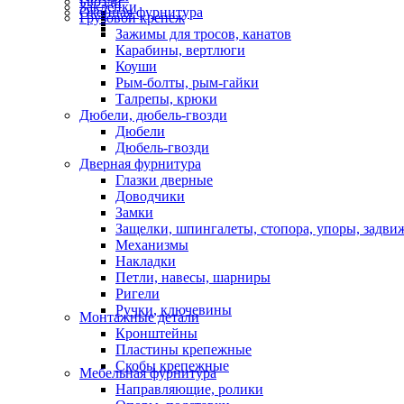
Гвозди
Заклепки
Оконная фурнитура
Грузовой крепеж
Зажимы для тросов, канатов
Карабины, вертлюги
Коуши
Рым-болты, рым-гайки
Талрепы, крюки
Дюбели, дюбель-гвозди
Дюбели
Дюбель-гвозди
Дверная фурнитура
Глазки дверные
Доводчики
Замки
Защелки, шпингалеты, стопора, упоры, задви
Механизмы
Накладки
Петли, навесы, шарниры
Ригели
Ручки, ключевины
Монтажные детали
Кронштейны
Пластины крепежные
Скобы крепежные
Мебельная фурнитура
Направляющие, ролики