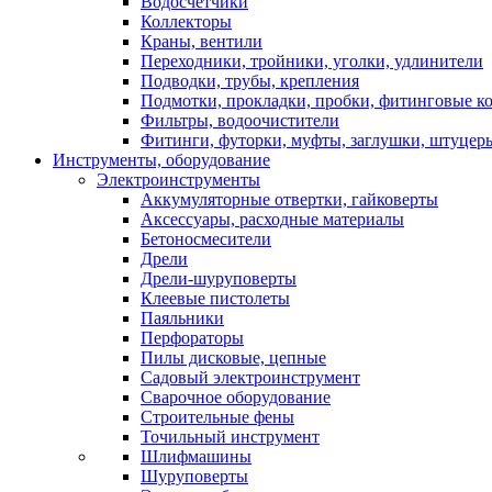
Водосчетчики
Коллекторы
Краны, вентили
Переходники, тройники, уголки, удлинители
Подводки, трубы, крепления
Подмотки, прокладки, пробки, фитинговые к
Фильтры, водоочистители
Фитинги, футорки, муфты, заглушки, штуцер
Инструменты, оборудование
Электроинструменты
Аккумуляторные отвертки, гайковерты
Аксессуары, расходные материалы
Бетоносмесители
Дрели
Дрели-шуруповерты
Клеевые пистолеты
Паяльники
Перфораторы
Пилы дисковые, цепные
Садовый электроинструмент
Сварочное оборудование
Строительные фены
Точильный инструмент
Шлифмашины
Шуруповерты