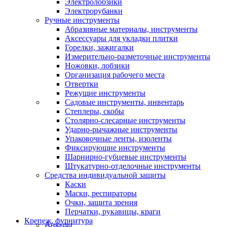
Электролобзики
Электрорубанки
Ручные инструменты
Абразивные материалы, инструменты
Аксессуары для укладки плитки
Горелки, зажигалки
Измерительно-разметочные инструменты
Ножовки, лобзики
Организация рабочего места
Отвертки
Режущие инструменты
Садовые инструменты, инвентарь
Степлеры, скобы
Столярно-слесарные инструменты
Ударно-рычажные инструменты
Упаковочные ленты, изоленты
Фиксирующие инструменты
Шарнирно-губцевые инструменты
Штукатурно-отделочные инструменты
Средства индивидуальной защиты
Каски
Маски, респираторы
Очки, защита зрения
Перчатки, рукавицы, краги
Крепеж, фурнитура
Анкеры