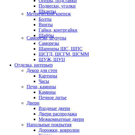
Опоры, подставки
Подвески, уголки
Шканты
Метрический крепеж
Болты
Винты
Гайки, контргайки
Шайбы
Саморезы, шурупы
Саморезы
Шарниры ШС, ШПС
ШСГД, ШСГМ, ШСММ
ШУЖ, ШУЦ
Отделка, интерьер
Декор для стен
Картины
Часы
Печи, камины
Камины
Печное литье
Двери
Входные двери
Двери распродажа
Межкомнатные двери
Напольные покрытия
Дорожки, ковролин