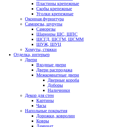
Пластины крепежные
Скобы крепежные
Уголки крепежные
Оконная фурнитура
Саморезы, шурупы
Саморезы
Шарниры ШС, ШПС
ШСГД, ШСГМ, ШСММ
ШУЖ, ШУЦ
Хомуты, стяжки
Отделка, интерьер
Двери
Входные двери
Двери распродажа
Межкомнатные двери
Дверные короба
Доборы
Наличники
Декор для стен
Картины
Часы
Напольные покрытия
Дорожки, ковролин
Ковры
Ламинат