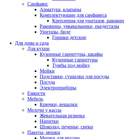
Санфаянс
Арматура, клапаны
Комплектующие для санфаянса
Крепления для унитазов, раковин
Раковины, умывальники, пьедесталы
Унитазы, биде
Горшки детские
Для дома и сада
Для кухни
Кухонные гарнитуры, шкафы
Кухонные гарнитуры
Тумбы под мойку
Мойки
Подставки, сушилки для посуды
Посуда
Электроприборы
Емкости
Мебель
Крючки, вешалки
Мелочи у кассы
Жевательная резинка
Напитки
Шоколад, печенье, снеки
Пакеты, мешки
Мешки для мусора