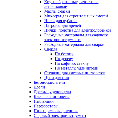
Круги абразивные, зачистные,
лепестковые
Масла, смазки
Миксеры для строительных смесей
Ножи для рубанка
Патроны для дрелей
Пилки, полотна для электролобзиков
Расходные материалы для садового
электроинструмента
Расходные материалы для сварки
Сверла
По бетону
По дереву
По кафелю, стеклу
По металлу, удлинители
Стержни для клеевых пистолетов
Цепи для пил
Бетоносмесители
Дрели
Дрели-шуруповерты
Клеевые пистолеты
Паяльники
Перфораторы
Пилы дисковые, цепные
Садовый электроинструмент