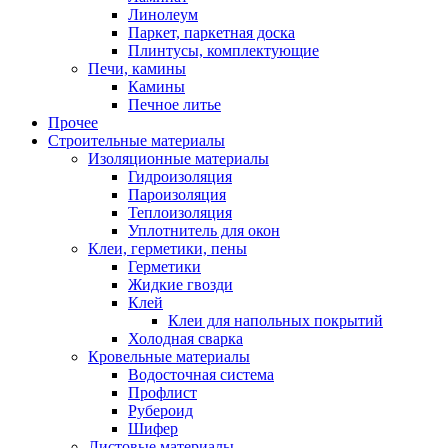
Линолеум
Паркет, паркетная доска
Плинтусы, комплектующие
Печи, камины
Камины
Печное литье
Прочее
Строительные материалы
Изоляционные материалы
Гидроизоляция
Пароизоляция
Теплоизоляция
Уплотнитель для окон
Клеи, герметики, пены
Герметики
Жидкие гвозди
Клей
Клеи для напольных покрытий
Холодная сварка
Кровельные материалы
Водосточная система
Профлист
Рубероид
Шифер
Листовые материалы