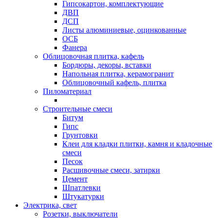
Гипсокартон, комплектующие
ДВП
ДСП
Листы алюминиевые, оцинкованные
ОСБ
Фанера
Облицовочная плитка, кафель
Бордюры, декоры, вставки
Напольная плитка, керамогранит
Облицовочный кафель, плитка
Пиломатериал
Строительные смеси
Битум
Гипс
Грунтовки
Клеи для кладки плитки, камня и кладочные
смеси
Песок
Расшивочные смеси, затирки
Цемент
Шпатлевки
Штукатурки
Электрика, свет
Розетки, выключатели