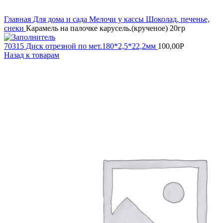
Увеличить
Главная
Для дома и сада
Мелочи у кассы
Шоколад, печенье,
снеки
Карамель на палочке карусель.(крученое) 20гр
70315 Диск отрезной по мет.180*2,5*22,2мм
100,00
Р
Назад к товарам