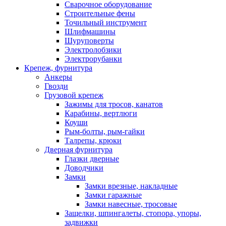
Сварочное оборудование
Строительные фены
Точильный инструмент
Шлифмашины
Шуруповерты
Электролобзики
Электрорубанки
Крепеж, фурнитура
Анкеры
Гвозди
Грузовой крепеж
Зажимы для тросов, канатов
Карабины, вертлюги
Коуши
Рым-болты, рым-гайки
Талрепы, крюки
Дверная фурнитура
Глазки дверные
Доводчики
Замки
Замки врезные, накладные
Замки гаражные
Замки навесные, тросовые
Защелки, шпингалеты, стопора, упоры,
задвижки