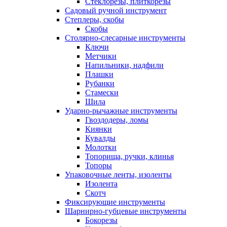
Стеклорезы, плиткорезы
Садовый ручной инструмент
Степлеры, скобы
Скобы
Столярно-слесарные инструменты
Ключи
Метчики
Напильники, надфили
Плашки
Рубанки
Стамески
Шила
Ударно-рычажные инструменты
Гвоздодеры, ломы
Киянки
Кувалды
Молотки
Топорища, ручки, клинья
Топоры
Упаковочные ленты, изоленты
Изолента
Скотч
Фиксирующие инструменты
Шарнирно-губцевые инструменты
Бокорезы