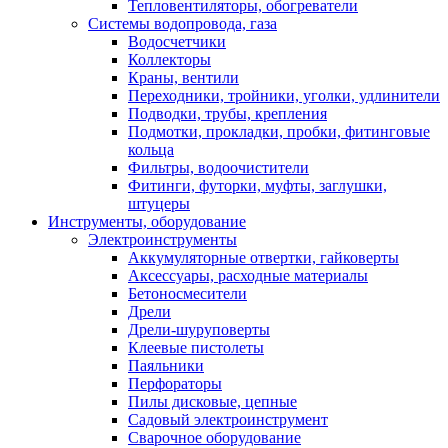
Тепловентиляторы, обогреватели
Системы водопровода, газа
Водосчетчики
Коллекторы
Краны, вентили
Переходники, тройники, уголки, удлинители
Подводки, трубы, крепления
Подмотки, прокладки, пробки, фитинговые
кольца
Фильтры, водоочистители
Фитинги, футорки, муфты, заглушки,
штуцеры
Инструменты, оборудование
Электроинструменты
Аккумуляторные отвертки, гайковерты
Аксессуары, расходные материалы
Бетоносмесители
Дрели
Дрели-шуруповерты
Клеевые пистолеты
Паяльники
Перфораторы
Пилы дисковые, цепные
Садовый электроинструмент
Сварочное оборудование