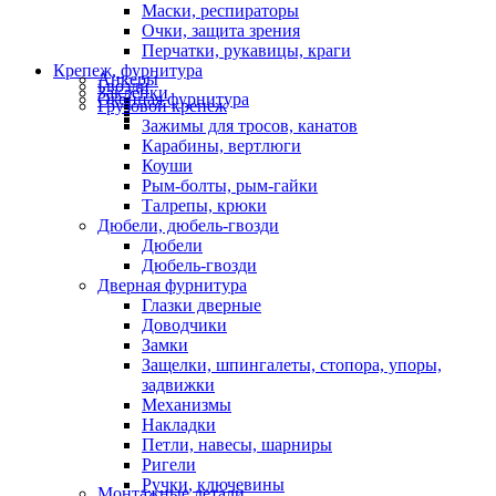
Маски, респираторы
Очки, защита зрения
Перчатки, рукавицы, краги
Крепеж, фурнитура
Анкеры
Гвозди
Заклепки
Оконная фурнитура
Грузовой крепеж
Зажимы для тросов, канатов
Карабины, вертлюги
Коуши
Рым-болты, рым-гайки
Талрепы, крюки
Дюбели, дюбель-гвозди
Дюбели
Дюбель-гвозди
Дверная фурнитура
Глазки дверные
Доводчики
Замки
Защелки, шпингалеты, стопора, упоры,
задвижки
Механизмы
Накладки
Петли, навесы, шарниры
Ригели
Ручки, ключевины
Монтажные детали