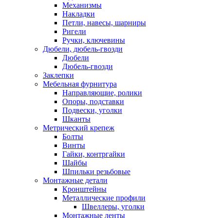
Механизмы
Накладки
Петли, навесы, шарниры
Ригели
Ручки, ключевины
Дюбели, дюбель-гвозди
Дюбели
Дюбель-гвозди
Заклепки
Мебельная фурнитура
Направляющие, ролики
Опоры, подставки
Подвески, уголки
Шканты
Метрический крепеж
Болты
Винты
Гайки, контргайки
Шайбы
Шпильки резьбовые
Монтажные детали
Кронштейны
Металлические профили
Швеллеры, уголки
Монтажные ленты