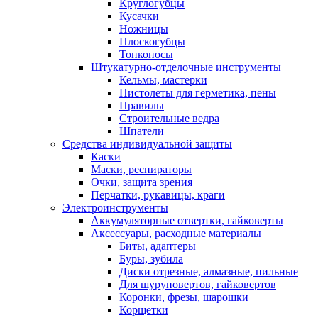
Круглогубцы
Кусачки
Ножницы
Плоскогубцы
Тонконосы
Штукатурно-отделочные инструменты
Кельмы, мастерки
Пистолеты для герметика, пены
Правилы
Строительные ведра
Шпатели
Средства индивидуальной защиты
Каски
Маски, респираторы
Очки, защита зрения
Перчатки, рукавицы, краги
Электроинструменты
Аккумуляторные отвертки, гайковерты
Аксессуары, расходные материалы
Биты, адаптеры
Буры, зубила
Диски отрезные, алмазные, пильные
Для шуруповертов, гайковертов
Коронки, фрезы, шарошки
Корщетки