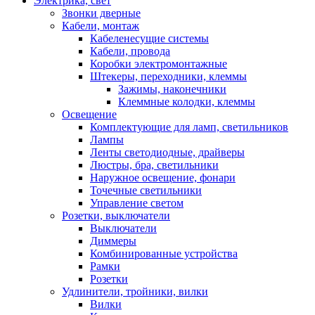
Электрика, свет
Звонки дверные
Кабели, монтаж
Кабеленесущие системы
Кабели, провода
Коробки электромонтажные
Штекеры, переходники, клеммы
Зажимы, наконечники
Клеммные колодки, клеммы
Освещение
Комплектующие для ламп, светильников
Лампы
Ленты светодиодные, драйверы
Люстры, бра, светильники
Наружное освещение, фонари
Точечные светильники
Управление светом
Розетки, выключатели
Выключатели
Диммеры
Комбинированные устройства
Рамки
Розетки
Удлинители, тройники, вилки
Вилки