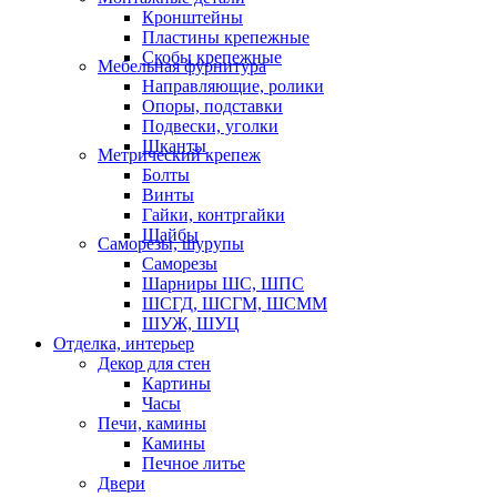
Кронштейны
Пластины крепежные
Скобы крепежные
Мебельная фурнитура
Направляющие, ролики
Опоры, подставки
Подвески, уголки
Шканты
Метрический крепеж
Болты
Винты
Гайки, контргайки
Шайбы
Саморезы, шурупы
Саморезы
Шарниры ШС, ШПС
ШСГД, ШСГМ, ШСММ
ШУЖ, ШУЦ
Отделка, интерьер
Декор для стен
Картины
Часы
Печи, камины
Камины
Печное литье
Двери