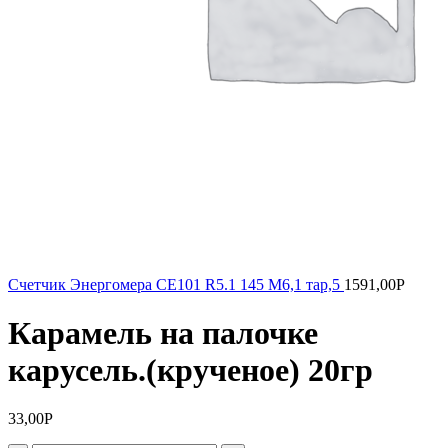
Счетчик Энергомера СЕ101 R5.1 145 М6,1 тар,5
1591,00
Р
Карамель на палочке
карусель.(крученое) 20гр
33,00
Р