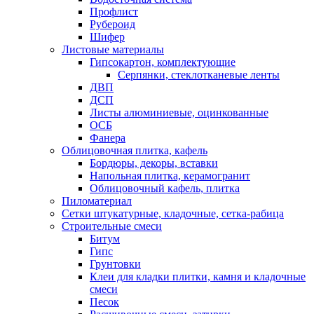
Профлист
Рубероид
Шифер
Листовые материалы
Гипсокартон, комплектующие
Серпянки, стеклотканевые ленты
ДВП
ДСП
Листы алюминиевые, оцинкованные
ОСБ
Фанера
Облицовочная плитка, кафель
Бордюры, декоры, вставки
Напольная плитка, керамогранит
Облицовочный кафель, плитка
Пиломатериал
Сетки штукатурные, кладочные, сетка-рабица
Строительные смеси
Битум
Гипс
Грунтовки
Клеи для кладки плитки, камня и кладочные
смеси
Песок