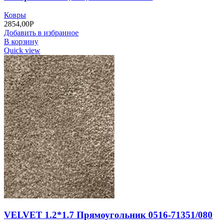
Ковры
2854,00
Р
Добавить в избранное
В корзину
Quick view
VELVET 1.2*1.7 Прямоугольник 0516-71351/080