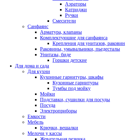
Аэраторы
Катриджи
Ручки
Смесители
Санфаянс
Арматура, клапаны
Комплектующие для санфаянса
Крепления для унитазов, раковин
Раковины, умывальники, пьедесталы
Унитазы, биде
Горшки детские
Для дома и сада
Для кухни
Кухонные гарнитуры, шкафы
Кухонные гарнитуры
Тумбы под мойку
Мойки
Подставки, сушилки для посуды
Посуда
Электроприборы
Емкости
Мебель
Крючки, вешалки
Мелочи у кассы
Жевательная резинка