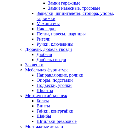
Замки гаражные
Замки навесные, тросовые
Защелки, шпингалеты, стопора, упоры,
задвижки
Механизмы
Накладки
Петли, навесы, шарниры
Ригели
Ручки, ключевины
Дюбели, дюбель-гвозди
Дюбели
Дюбель-гвозди
Заклепки
Мебельная фурнитура
Направляющие, ролики
Опоры, подставки
Подвески, уголки
Шканты
Метрический крепеж
Болты
Винты
Гайки, контргайки
Шайбы
Шпильки резьбовые
Монтажные детали