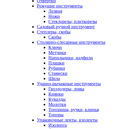
Отвертки
Режущие инструменты
Лезвия
Ножи
Стеклорезы, плиткорезы
Садовый ручной инструмент
Степлеры, скобы
Скобы
Столярно-слесарные инструменты
Ключи
Метчики
Напильники, надфили
Плашки
Рубанки
Стамески
Шила
Ударно-рычажные инструменты
Гвоздодеры, ломы
Киянки
Кувалды
Молотки
Топорища, ручки, клинья
Топоры
Упаковочные ленты, изоленты
Изолента