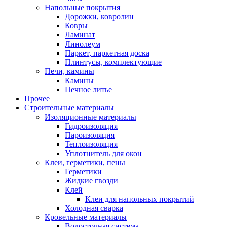
Напольные покрытия
Дорожки, ковролин
Ковры
Ламинат
Линолеум
Паркет, паркетная доска
Плинтусы, комплектующие
Печи, камины
Камины
Печное литье
Прочее
Строительные материалы
Изоляционные материалы
Гидроизоляция
Пароизоляция
Теплоизоляция
Уплотнитель для окон
Клеи, герметики, пены
Герметики
Жидкие гвозди
Клей
Клеи для напольных покрытий
Холодная сварка
Кровельные материалы
Водосточная система