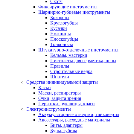
Скотч
Фиксирующие инструменты
Шарнирно-губцевые инструменты
Бокорезы
Круглогубцы
Кусачки
Ножницы
Плоскогубцы
Тонконосы
Штукатурно-отделочные инструменты
Кельмы, мастерки
Пистолеты для герметика, пены
Правилы
Строительные ведра
Шпатели
Средства индивидуальной защиты
Каски
Маски, респираторы
Очки, защита зрения
Перчатки, рукавицы, краги
Электроинструменты
Аккумуляторные отвертки, гайковерты
Аксессуары, расходные материалы
Биты, адаптеры
Буры, зубила