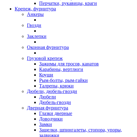
Перчатки, рукавицы, краги
Крепеж, фурнитура
Анкеры
Гвозди
Заклепки
Оконная фурнитура
Грузовой крепеж
Зажимы для тросов, канатов
Карабины, вертлюги
Коуши
Рым-болты, рым-гайки
Талрепы, крюки
Дюбели, дюбель-гвозди
Дюбели
Дюбель-гвозди
Дверная фурнитура
Глазки дверные
Доводчики
Замки
Защелки, шпингалеты, стопора, упоры,
задвижки