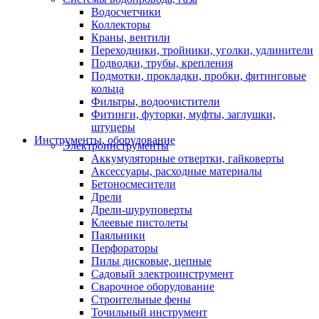
Водосчетчики
Коллекторы
Краны, вентили
Переходники, тройники, уголки, удлинители
Подводки, трубы, крепления
Подмотки, прокладки, пробки, фитинговые
кольца
Фильтры, водоочистители
Фитинги, футорки, муфты, заглушки,
штуцеры
Инструменты, оборудование
Электроинструменты
Аккумуляторные отвертки, гайковерты
Аксессуары, расходные материалы
Бетоносмесители
Дрели
Дрели-шуруповерты
Клеевые пистолеты
Паяльники
Перфораторы
Пилы дисковые, цепные
Садовый электроинструмент
Сварочное оборудование
Строительные фены
Точильный инструмент