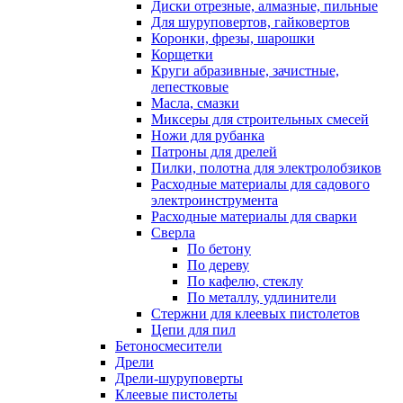
Диски отрезные, алмазные, пильные
Для шуруповертов, гайковертов
Коронки, фрезы, шарошки
Корщетки
Круги абразивные, зачистные,
лепестковые
Масла, смазки
Миксеры для строительных смесей
Ножи для рубанка
Патроны для дрелей
Пилки, полотна для электролобзиков
Расходные материалы для садового
электроинструмента
Расходные материалы для сварки
Сверла
По бетону
По дереву
По кафелю, стеклу
По металлу, удлинители
Стержни для клеевых пистолетов
Цепи для пил
Бетоносмесители
Дрели
Дрели-шуруповерты
Клеевые пистолеты