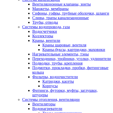
Вентиляционные клапаны, зонты
Манжеты, мембраны
Сифоны, гофры, трубные оболочки, шланги
Сливы, трапы канализационные
Трубы, отводы
Системы водопровода, газа
Водосчетчики
Коллекторы
Краны, вентили
Краны шаровые, вентиля
Краны-буксы, картриджи, маховики
Нагревательные элементы, тэны
Переходники, тройники, уголки, удлинители
Подводки, трубы, крепления
Подмотки, прокладки, пробки, фитинговые
кольца
Фильтры, водоочистители
Катриджи, касеты
Корпусы
Фитинги, футорки, муфты, заглушки,
штуцеры
Системы отопления, вентиляции
Вентиляторы
Водонагреватели