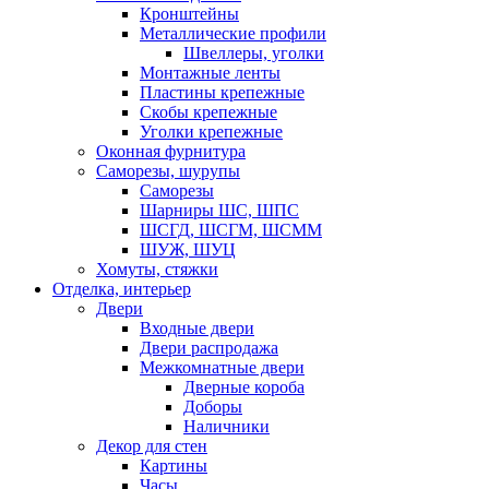
Кронштейны
Металлические профили
Швеллеры, уголки
Монтажные ленты
Пластины крепежные
Скобы крепежные
Уголки крепежные
Оконная фурнитура
Саморезы, шурупы
Саморезы
Шарниры ШС, ШПС
ШСГД, ШСГМ, ШСММ
ШУЖ, ШУЦ
Хомуты, стяжки
Отделка, интерьер
Двери
Входные двери
Двери распродажа
Межкомнатные двери
Дверные короба
Доборы
Наличники
Декор для стен
Картины
Часы