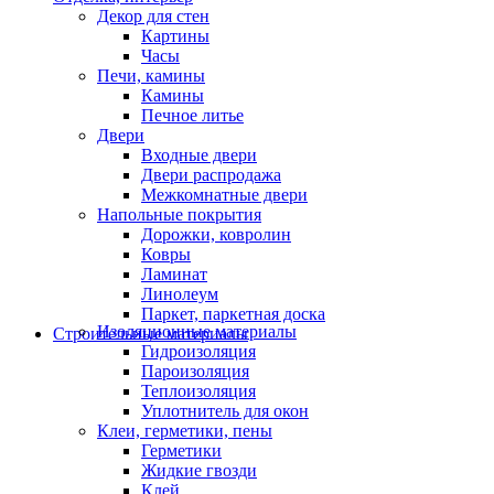
Декор для стен
Картины
Часы
Печи, камины
Камины
Печное литье
Двери
Входные двери
Двери распродажа
Межкомнатные двери
Напольные покрытия
Дорожки, ковролин
Ковры
Ламинат
Линолеум
Паркет, паркетная доска
Изоляционные материалы
Строительные материалы
Гидроизоляция
Пароизоляция
Теплоизоляция
Уплотнитель для окон
Клеи, герметики, пены
Герметики
Жидкие гвозди
Клей