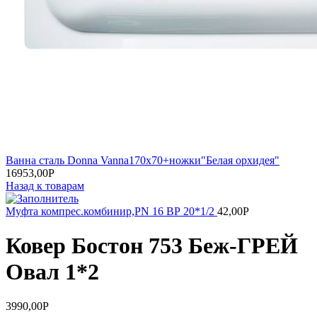
Ванна сталь Donna Vanna170х70+ножки"Белая орхидея"
16953,00
Р
Назад к товарам
Муфта компрес.комбинир,PN 16 ВР 20*1/2
42,00
Р
Ковер Бостон 753 Беж-ГРЕЙ
Овал 1*2
3990,00
Р