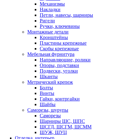
Механизмы
Накладки
Петли, навесы, шарниры
Ригели
Ручки, ключевины
Монтажные детали
Кронштейны
Пластины крепежные
Скобы крепежные
Мебельная фурнитура
Направляющие, ролики
Опоры, подставки
Подвески, уголки
Шканты
Метрический крепеж
Болты
Винты
Гайки, контргайки
Шайбы
Саморезы, шурупы
Саморезы
Шарниры ШС, ШПС
ШСГД, ШСГМ, ШСММ
ШУЖ, ШУЦ
Отделка, интерьер