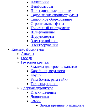
Паяльники
Перфораторы
Пилы дисковые, цепные
Садовый электроинструмент
Сварочное оборудование
Строительные фены
Точильный инструмент
Шлифмашины
Шуруповерты
Электролобзики
Электрорубанки
Крепеж, фурнитура
Анкеры
Гвозди
Грузовой крепеж
Зажимы для тросов, канатов
Карабины, вертлюги
Коуши
Рым-болты, рым-гайки
Талрепы, крюки
Дверная фурнитура
Глазки дверные
Доводчики
Замки
Замки врезные, накладные