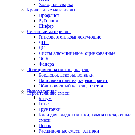
Холодная сварка
Кровельные материалы
Профлист
Рубероид
Шифер
Листовые материалы
Гипсокартон, комплектующие
ДВП
ДСП
Листы алюминиевые, оцинкованные
ОСБ
Фанера
Облицовочная плитка, кафель
Бордюры, декоры, вставки
Напольная плитка, керамогранит
Облицовочный кафель, плитка
Пиломатериал
Строительные смеси
Битум
Гипс
Грунтовки
Клеи для кладки плитки, камня и кладочные
смеси
Песок
Расшивочные смеси, затирки