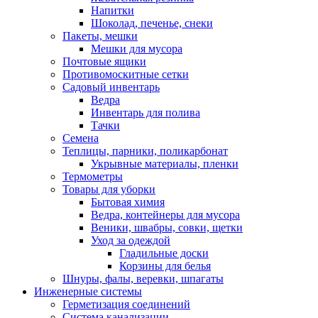
Напитки
Шоколад, печенье, снеки
Пакеты, мешки
Мешки для мусора
Почтовые ящики
Противомоскитные сетки
Садовый инвентарь
Ведра
Инвентарь для полива
Тачки
Семена
Теплицы, парники, поликарбонат
Укрывные материалы, пленки
Термометры
Товары для уборки
Бытовая химия
Ведра, контейнеры для мусора
Веники, швабры, совки, щетки
Уход за одеждой
Гладильные доски
Корзины для белья
Шнуры, фалы, веревки, шпагаты
Инженерные системы
Герметизация соединений
Система канализации