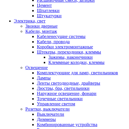
Расшивочные смеси, затирки
Цемент
Шпатлевки
Штукатурки
Электрика, свет
Звонки дверные
Кабели, монтаж
Кабеленесущие системы
Кабели, провода
Коробки электромонтажные
Штекеры, переходники, клеммы
Зажимы, наконечники
Клеммные колодки, клеммы
Освещение
Комплектующие для ламп, светильников
Лампы
Ленты светодиодные, драйверы
Люстры, бра, светильники
Наружное освещение, фонари
Точечные светильники
Управление светом
Розетки, выключатели
Выключатели
Диммеры
Комбинированные устройства