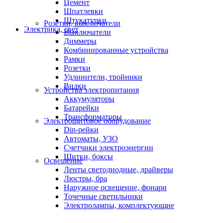
Цемент
Шпатлевки
Штукатурки
Розетки, выключатели
Электрика, свет
Выключатели
Диммеры
Комбинированные устройства
Рамки
Розетки
Удлинители, тройники
Вилки
Устройства электропитания
Аккумуляторы
Батарейки
Трансформаторы
Электрощитовое оборудование
Din-рейки
Автоматы, УЗО
Счетчики электроэнергии
Щитки, боксы
Освещение
Ленты светодиодные, драйверы
Люстры, бра
Наружное освещение, фонари
Точечные светильники
Электролампы, комплектующие