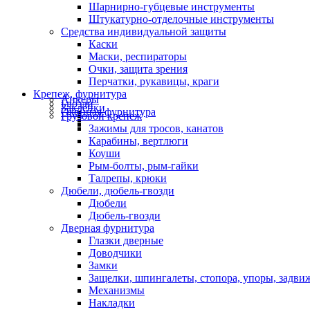
Шарнирно-губцевые инструменты
Штукатурно-отделочные инструменты
Средства индивидуальной защиты
Каски
Маски, респираторы
Очки, защита зрения
Перчатки, рукавицы, краги
Крепеж, фурнитура
Анкеры
Гвозди
Заклепки
Оконная фурнитура
Грузовой крепеж
Зажимы для тросов, канатов
Карабины, вертлюги
Коуши
Рым-болты, рым-гайки
Талрепы, крюки
Дюбели, дюбель-гвозди
Дюбели
Дюбель-гвозди
Дверная фурнитура
Глазки дверные
Доводчики
Замки
Защелки, шпингалеты, стопора, упоры, задви
Механизмы
Накладки