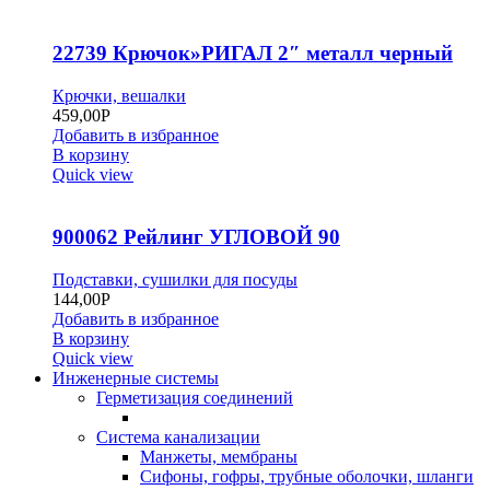
22739 Крючок»РИГАЛ 2″ металл черный
Крючки, вешалки
459,00
Р
Добавить в избранное
В корзину
Quick view
900062 Рейлинг УГЛОВОЙ 90
Подставки, сушилки для посуды
144,00
Р
Добавить в избранное
В корзину
Quick view
Инженерные системы
Герметизация соединений
Система канализации
Манжеты, мембраны
Сифоны, гофры, трубные оболочки, шланги