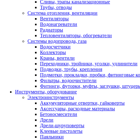
Сливы, трапы канализационные
Трубы, отводы
Система отопления, вентиляции
Вентиляторы
Водонагреватели
Радиаторы
Тепловентиляторы, обогреватели
Системы водопровода, газа
Водосчетчики
Коллекторы
Краны, вентили
Переходники, тройники, уголки, удлинители
Подводки, трубы, крепления
Подмотки, прокладки, пробки, фитинговые к
Фильтры, водоочистители
Фитинги, футорки, муфты, заглушки, штуцер
Инструменты, оборудование
Электроинструменты
Аккумуляторные отвертки, гайковерты
Аксессуары, расходные материалы
Бетоносмесители
Дрели
Дрели-шуруповерты
Клеевые пистолеты
Паяльники