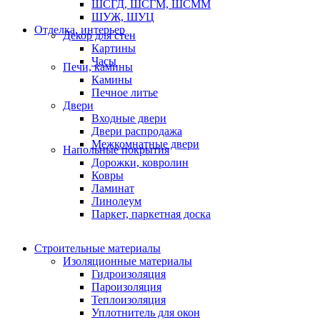
ШСГД, ШСГМ, ШСММ
ШУЖ, ШУЦ
Отделка, интерьер
Декор для стен
Картины
Часы
Печи, камины
Камины
Печное литье
Двери
Входные двери
Двери распродажа
Межкомнатные двери
Напольные покрытия
Дорожки, ковролин
Ковры
Ламинат
Линолеум
Паркет, паркетная доска
Строительные материалы
Изоляционные материалы
Гидроизоляция
Пароизоляция
Теплоизоляция
Уплотнитель для окон