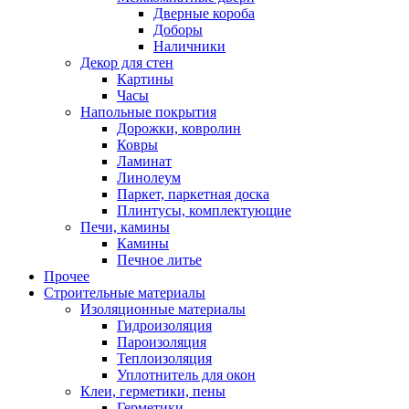
Дверные короба
Доборы
Наличники
Декор для стен
Картины
Часы
Напольные покрытия
Дорожки, ковролин
Ковры
Ламинат
Линолеум
Паркет, паркетная доска
Плинтусы, комплектующие
Печи, камины
Камины
Печное литье
Прочее
Строительные материалы
Изоляционные материалы
Гидроизоляция
Пароизоляция
Теплоизоляция
Уплотнитель для окон
Клеи, герметики, пены
Герметики