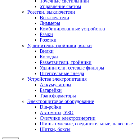
Точечные светильники
Управление светом
Розетки, выключатели
Выключатели
Диммеры
Комбинированные устройства
Рамки
Розетки
Удлинители, тройники, вилки
Вилки
Колодки
Разветвители, тройники
Удлинители, сетевые фильтры
Штепсельные гнезда
Устройства электропитания
Аккумуляторы
Батарейки
Трансформаторы
Электрощитовое оборудование
Din-рейки
Автоматы, УЗО
Счетчики электроэнергии
Шины нулевые, соединительные, навесные
Щитки, боксы