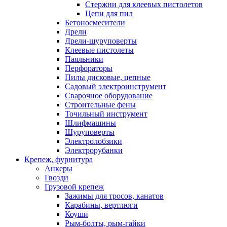
Стержни для клеевых пистолетов
Цепи для пил
Бетоносмесители
Дрели
Дрели-шуруповерты
Клеевые пистолеты
Паяльники
Перфораторы
Пилы дисковые, цепные
Садовый электроинструмент
Сварочное оборудование
Строительные фены
Точильный инструмент
Шлифмашины
Шуруповерты
Электролобзики
Электрорубанки
Крепеж, фурнитура
Анкеры
Гвозди
Грузовой крепеж
Зажимы для тросов, канатов
Карабины, вертлюги
Коуши
Рым-болты, рым-гайки