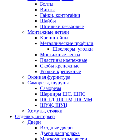
Болты
Винты
Гайки, контргайки
Шайбы
Шпильки резьбовые
Монтажные детали
Кронштейны
Металлические профили
Швеллеры, уголки
Монтажные ленты
Пластины крепежные
Скобы крепежные
Уголки крепежные
Оконная фурнитура
Саморезы, шурупы
Саморезы
Шарниры ШС, ШПС
ШСГД, ШСГМ, ШСММ
ШУЖ, ШУЦ
Хомуты, стяжки
Отделка, интерьер
Двери
Входные двери
Двери распродажа
Межкомнатные двери