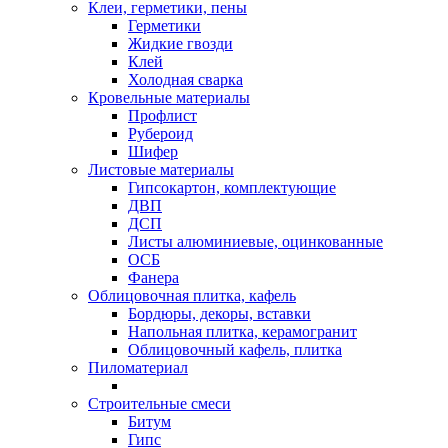
Клеи, герметики, пены
Герметики
Жидкие гвозди
Клей
Холодная сварка
Кровельные материалы
Профлист
Рубероид
Шифер
Листовые материалы
Гипсокартон, комплектующие
ДВП
ДСП
Листы алюминиевые, оцинкованные
ОСБ
Фанера
Облицовочная плитка, кафель
Бордюры, декоры, вставки
Напольная плитка, керамогранит
Облицовочный кафель, плитка
Пиломатериал
Строительные смеси
Битум
Гипс