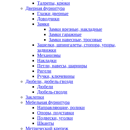
Талрепы, крюки
Дверная фурнитура
Глазки дверные
Доводчики
Замки
Замки врезные, накладные
Замки гаражные
Замки навесные, тросовые
Защелки, шпингалеты, стопора, упоры,
задвижки
Механизмы
Накладки
Петли, навесы, шарниры
Ригели
Ручки, ключевины
Дюбели, дюбель-гвозди
Дюбели
Дюбель-гвозди
Заклепки
Мебельная фурнитура
Направляющие, ролики
Опоры, подставки
Подвески, уголки
Шканты
Метрический крепеж