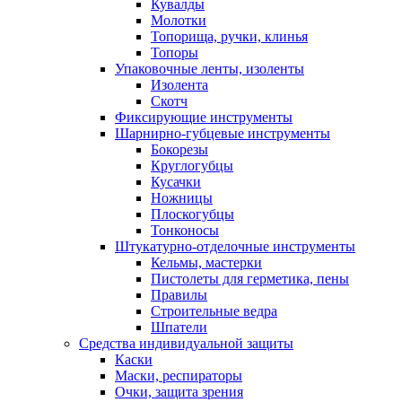
Кувалды
Молотки
Топорища, ручки, клинья
Топоры
Упаковочные ленты, изоленты
Изолента
Скотч
Фиксирующие инструменты
Шарнирно-губцевые инструменты
Бокорезы
Круглогубцы
Кусачки
Ножницы
Плоскогубцы
Тонконосы
Штукатурно-отделочные инструменты
Кельмы, мастерки
Пистолеты для герметика, пены
Правилы
Строительные ведра
Шпатели
Средства индивидуальной защиты
Каски
Маски, респираторы
Очки, защита зрения