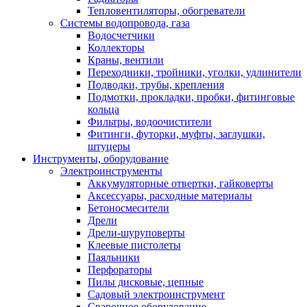
Тепловентиляторы, обогреватели
Системы водопровода, газа
Водосчетчики
Коллекторы
Краны, вентили
Переходники, тройники, уголки, удлинители
Подводки, трубы, крепления
Подмотки, прокладки, пробки, фитинговые
кольца
Фильтры, водоочистители
Фитинги, футорки, муфты, заглушки,
штуцеры
Инструменты, оборудование
Электроинструменты
Аккумуляторные отвертки, гайковерты
Аксессуары, расходные материалы
Бетоносмесители
Дрели
Дрели-шуруповерты
Клеевые пистолеты
Паяльники
Перфораторы
Пилы дисковые, цепные
Садовый электроинструмент
Сварочное оборудование