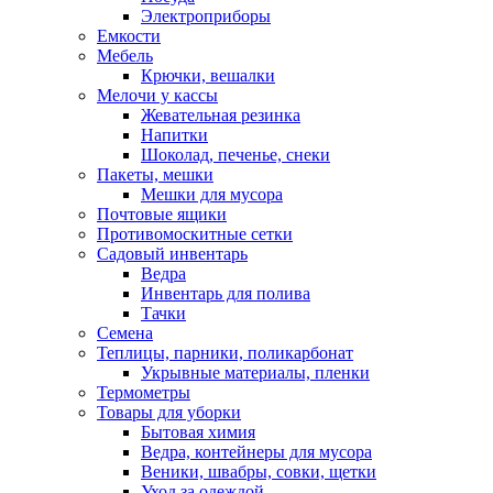
Электроприборы
Емкости
Мебель
Крючки, вешалки
Мелочи у кассы
Жевательная резинка
Напитки
Шоколад, печенье, снеки
Пакеты, мешки
Мешки для мусора
Почтовые ящики
Противомоскитные сетки
Садовый инвентарь
Ведра
Инвентарь для полива
Тачки
Семена
Теплицы, парники, поликарбонат
Укрывные материалы, пленки
Термометры
Товары для уборки
Бытовая химия
Ведра, контейнеры для мусора
Веники, швабры, совки, щетки
Уход за одеждой