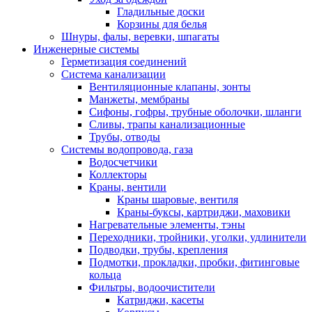
Гладильные доски
Корзины для белья
Шнуры, фалы, веревки, шпагаты
Инженерные системы
Герметизация соединений
Система канализации
Вентиляционные клапаны, зонты
Манжеты, мембраны
Сифоны, гофры, трубные оболочки, шланги
Сливы, трапы канализационные
Трубы, отводы
Системы водопровода, газа
Водосчетчики
Коллекторы
Краны, вентили
Краны шаровые, вентиля
Краны-буксы, картриджи, маховики
Нагревательные элементы, тэны
Переходники, тройники, уголки, удлинители
Подводки, трубы, крепления
Подмотки, прокладки, пробки, фитинговые
кольца
Фильтры, водоочистители
Катриджи, касеты