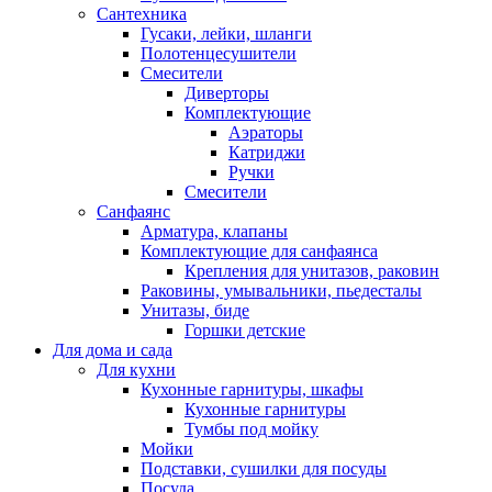
Сантехника
Гусаки, лейки, шланги
Полотенцесушители
Смесители
Диверторы
Комплектующие
Аэраторы
Катриджи
Ручки
Смесители
Санфаянс
Арматура, клапаны
Комплектующие для санфаянса
Крепления для унитазов, раковин
Раковины, умывальники, пьедесталы
Унитазы, биде
Горшки детские
Для дома и сада
Для кухни
Кухонные гарнитуры, шкафы
Кухонные гарнитуры
Тумбы под мойку
Мойки
Подставки, сушилки для посуды
Посуда