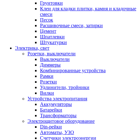
Грунтовки
Клеи для кладки плитки, камня и кладочные
смеси
Песок
Расшивочные смеси, затирки
Цемент
Шпатлевки
Штукатурки
Электрика, свет
Розетки, выключатели
Выключатели
Диммеры
Комбинированные устройства
Рамки
Розетки
Удлинители, тройники
Вилки
Устройства электропитания
Аккумуляторы
Батарейки
Трансформаторы
Электрощитовое оборудование
Din-рейки
Автоматы, УЗО
Счетчики электроэнергии