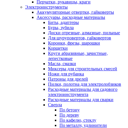
Перчатки, рукавицы, краги
Электроинструменты
Аккумуляторные отвертки, гайковерты
Аксессуары, расходные материалы
Биты, адаптеры
Буры, зубила
Диски отрезные, алмазные, пильные
Для шуруповертов, гайковертов
Коронки, фрезы, шарошки
Корщетки
Круги абразивные, зачистные,
лепестковые
Масла, смазки
Миксеры для строительных смесей
Ножи для рубанка
Патроны для дрелей
Пилки, полотна для электролобзиков
Расходные материалы для садового
электроинструмента
Расходные материалы для сварки
Сверла
По бетону
По дереву
По кафелю, стеклу
По металлу, удлинители