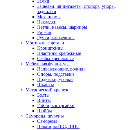
Замки
Защелки, шпингалеты, стопора, упоры,
задвижки
Механизмы
Накладки
Петли, навесы, шарниры
Ригели
Ручки, ключевины
Монтажные детали
Кронштейны
Пластины крепежные
Скобы крепежные
Мебельная фурнитура
Направляющие, ролики
Опоры, подставки
Подвески, уголки
Шканты
Метрический крепеж
Болты
Винты
Гайки, контргайки
Шайбы
Саморезы, шурупы
Саморезы
Шарниры ШС, ШПС