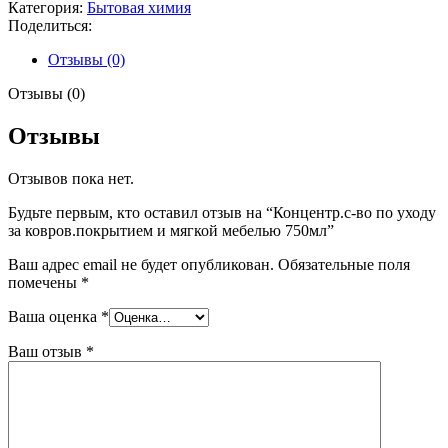
во
Категория:
Бытовая химия
по
Поделиться:
уходу
за
Отзывы (0)
ковров.покрытием
и
Отзывы (0)
мягкой
мебелью
Отзывы
750мл
Отзывов пока нет.
Будьте первым, кто оставил отзыв на “Концентр.с-во по уходу
за ковров.покрытием и мягкой мебелью 750мл”
Ваш адрес email не будет опубликован.
Обязательные поля
помечены
*
Ваша оценка
*
Ваш отзыв
*