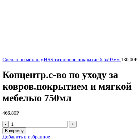
Сверло по металлу,HSS титановое покрытие 6,5х93мм
130,00
Р
Концентр.с-во по уходу за
ковров.покрытием и мягкой
мебелью 750мл
466,80
Р
Количество
товара
В корзину
Концентр.с-
Добавить в избранное