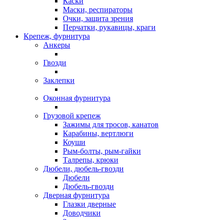
Каски
Маски, респираторы
Очки, защита зрения
Перчатки, рукавицы, краги
Крепеж, фурнитура
Анкеры
Гвозди
Заклепки
Оконная фурнитура
Грузовой крепеж
Зажимы для тросов, канатов
Карабины, вертлюги
Коуши
Рым-болты, рым-гайки
Талрепы, крюки
Дюбели, дюбель-гвозди
Дюбели
Дюбель-гвозди
Дверная фурнитура
Глазки дверные
Доводчики