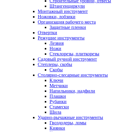
Строительные уровни, отвесы
Штангенциркули
Монтажный инструмент
Ножовки, лобзики
Организация рабочего места
Защитные пленки
Отвертки
Режущие инструменты
Лезвия
Ножи
Стеклорезы, плиткорезы
Садовый ручной инструмент
Степлеры, скобы
Скобы
Столярно-слесарные инструменты
Ключи
Метчики
Напильники, надфили
Плашки
Рубанки
Стамески
Шила
Ударно-рычажные инструменты
Гвоздодеры, ломы
Киянки