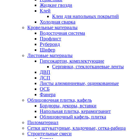
Жидкие гвозди
Клей
Клеи для напольных покрытий
Холодная сварка
Кровельные материалы
Водосточная система
Профлист
Рубероид
Шифер
Листовые материалы
Гипсокартон, комплектующие
Серпянки, стеклотканевые ленты
ДВП
ДСП
Листы алюминиевые, оцинкованные
ОСБ
Фанера
Облицовочная плитка, кафель
Бордюры, декоры, вставки
Напольная плитка, керамогранит
Облицовочный кафель, плитка
Пиломатериал
Сетки штукатурные, кладочные, сетка-рабица
Строительные смеси