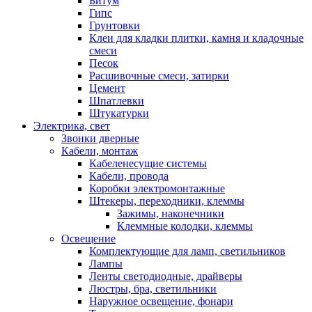
Битум
Гипс
Грунтовки
Клеи для кладки плитки, камня и кладочные
смеси
Песок
Расшивочные смеси, затирки
Цемент
Шпатлевки
Штукатурки
Электрика, свет
Звонки дверные
Кабели, монтаж
Кабеленесущие системы
Кабели, провода
Коробки электромонтажные
Штекеры, переходники, клеммы
Зажимы, наконечники
Клеммные колодки, клеммы
Освещение
Комплектующие для ламп, светильников
Лампы
Ленты светодиодные, драйверы
Люстры, бра, светильники
Наружное освещение, фонари