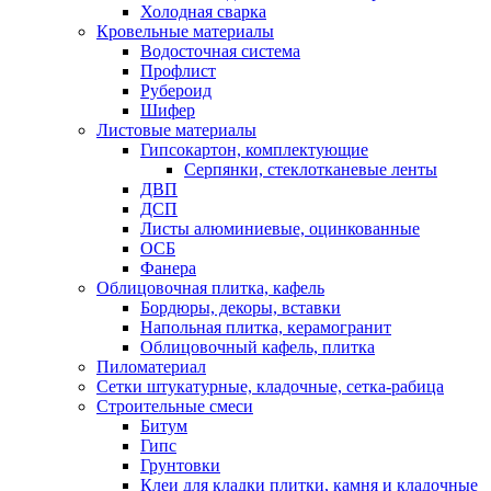
Холодная сварка
Кровельные материалы
Водосточная система
Профлист
Рубероид
Шифер
Листовые материалы
Гипсокартон, комплектующие
Серпянки, стеклотканевые ленты
ДВП
ДСП
Листы алюминиевые, оцинкованные
ОСБ
Фанера
Облицовочная плитка, кафель
Бордюры, декоры, вставки
Напольная плитка, керамогранит
Облицовочный кафель, плитка
Пиломатериал
Сетки штукатурные, кладочные, сетка-рабица
Строительные смеси
Битум
Гипс
Грунтовки
Клеи для кладки плитки, камня и кладочные