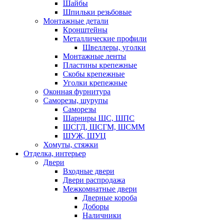
Шайбы
Шпильки резьбовые
Монтажные детали
Кронштейны
Металлические профили
Швеллеры, уголки
Монтажные ленты
Пластины крепежные
Скобы крепежные
Уголки крепежные
Оконная фурнитура
Саморезы, шурупы
Саморезы
Шарниры ШС, ШПС
ШСГД, ШСГМ, ШСММ
ШУЖ, ШУЦ
Хомуты, стяжки
Отделка, интерьер
Двери
Входные двери
Двери распродажа
Межкомнатные двери
Дверные короба
Доборы
Наличники