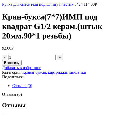
Ручка для смесителя под шлицу пластик 8*24
114,00
Р
Кран-букса(7*7)ИМП под
квадрат G1/2 керам.(штык
20мм.90*1 резьбы)
92,00
Р
Количество
товара
В корзину
Кран-
Добавить в избранное
букса(7*7)ИМП
Категория:
Краны-буксы, картриджи, маховики
под
Поделиться:
квадрат
G1/2
Отзывы (0)
керам.
(штык
Отзывы (0)
20мм.90*1
резьбы)
Отзывы