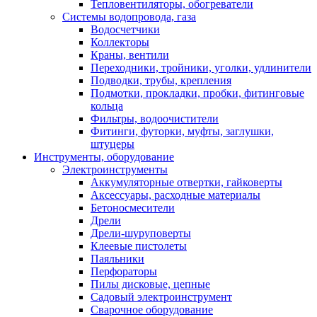
Тепловентиляторы, обогреватели
Системы водопровода, газа
Водосчетчики
Коллекторы
Краны, вентили
Переходники, тройники, уголки, удлинители
Подводки, трубы, крепления
Подмотки, прокладки, пробки, фитинговые
кольца
Фильтры, водоочистители
Фитинги, футорки, муфты, заглушки,
штуцеры
Инструменты, оборудование
Электроинструменты
Аккумуляторные отвертки, гайковерты
Аксессуары, расходные материалы
Бетоносмесители
Дрели
Дрели-шуруповерты
Клеевые пистолеты
Паяльники
Перфораторы
Пилы дисковые, цепные
Садовый электроинструмент
Сварочное оборудование