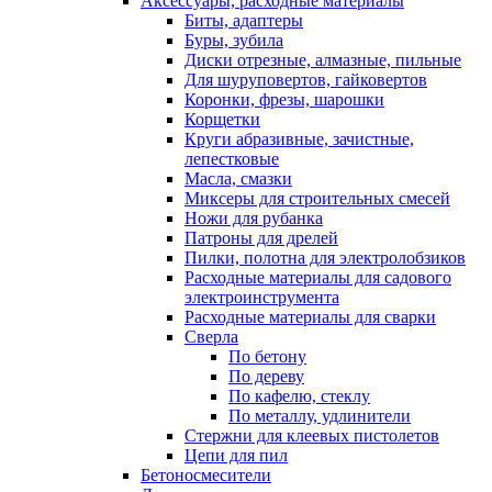
Аксессуары, расходные материалы
Биты, адаптеры
Буры, зубила
Диски отрезные, алмазные, пильные
Для шуруповертов, гайковертов
Коронки, фрезы, шарошки
Корщетки
Круги абразивные, зачистные,
лепестковые
Масла, смазки
Миксеры для строительных смесей
Ножи для рубанка
Патроны для дрелей
Пилки, полотна для электролобзиков
Расходные материалы для садового
электроинструмента
Расходные материалы для сварки
Сверла
По бетону
По дереву
По кафелю, стеклу
По металлу, удлинители
Стержни для клеевых пистолетов
Цепи для пил
Бетоносмесители