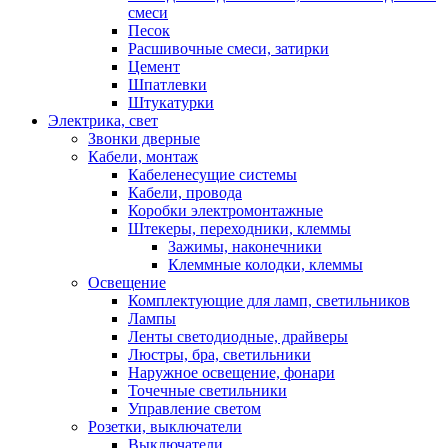
смеси
Песок
Расшивочные смеси, затирки
Цемент
Шпатлевки
Штукатурки
Электрика, свет
Звонки дверные
Кабели, монтаж
Кабеленесущие системы
Кабели, провода
Коробки электромонтажные
Штекеры, переходники, клеммы
Зажимы, наконечники
Клеммные колодки, клеммы
Освещение
Комплектующие для ламп, светильников
Лампы
Ленты светодиодные, драйверы
Люстры, бра, светильники
Наружное освещение, фонари
Точечные светильники
Управление светом
Розетки, выключатели
Выключатели