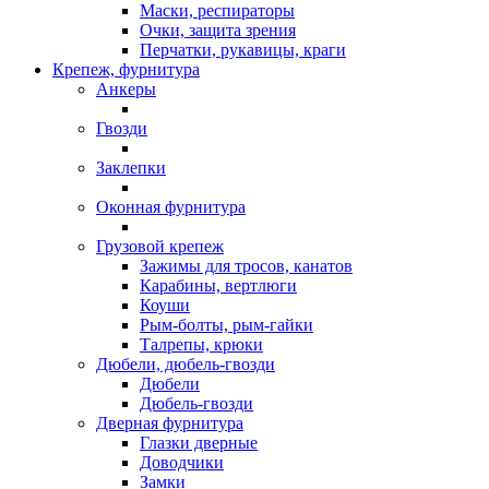
Маски, респираторы
Очки, защита зрения
Перчатки, рукавицы, краги
Крепеж, фурнитура
Анкеры
Гвозди
Заклепки
Оконная фурнитура
Грузовой крепеж
Зажимы для тросов, канатов
Карабины, вертлюги
Коуши
Рым-болты, рым-гайки
Талрепы, крюки
Дюбели, дюбель-гвозди
Дюбели
Дюбель-гвозди
Дверная фурнитура
Глазки дверные
Доводчики
Замки