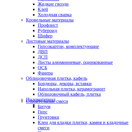
Жидкие гвозди
Клей
Холодная сварка
Кровельные материалы
Профлист
Рубероид
Шифер
Листовые материалы
Гипсокартон, комплектующие
ДВП
ДСП
Листы алюминиевые, оцинкованные
ОСБ
Фанера
Облицовочная плитка, кафель
Бордюры, декоры, вставки
Напольная плитка, керамогранит
Облицовочный кафель, плитка
Пиломатериал
Строительные смеси
Битум
Гипс
Грунтовки
Клеи для кладки плитки, камня и кладочные
смеси