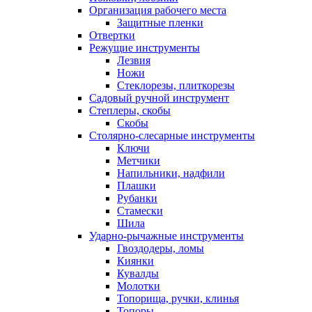
Организация рабочего места
Защитные пленки
Отвертки
Режущие инструменты
Лезвия
Ножи
Стеклорезы, плиткорезы
Садовый ручной инструмент
Степлеры, скобы
Скобы
Столярно-слесарные инструменты
Ключи
Метчики
Напильники, надфили
Плашки
Рубанки
Стамески
Шила
Ударно-рычажные инструменты
Гвоздодеры, ломы
Киянки
Кувалды
Молотки
Топорища, ручки, клинья
Топоры