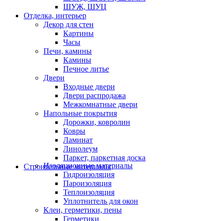
ШУЖ, ШУЦ
Отделка, интерьер
Декор для стен
Картины
Часы
Печи, камины
Камины
Печное литье
Двери
Входные двери
Двери распродажа
Межкомнатные двери
Напольные покрытия
Дорожки, ковролин
Ковры
Ламинат
Линолеум
Паркет, паркетная доска
Изоляционные материалы
Строительные материалы
Гидроизоляция
Пароизоляция
Теплоизоляция
Уплотнитель для окон
Клеи, герметики, пены
Герметики