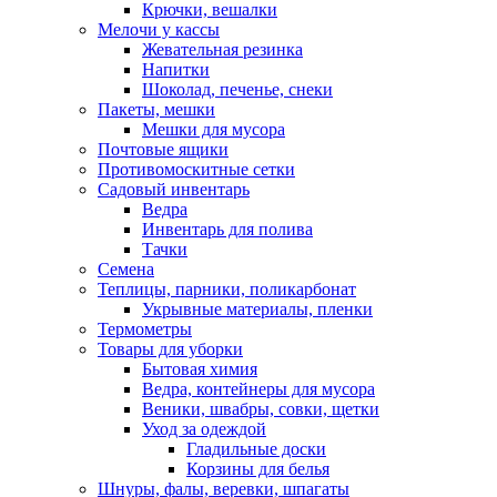
Крючки, вешалки
Мелочи у кассы
Жевательная резинка
Напитки
Шоколад, печенье, снеки
Пакеты, мешки
Мешки для мусора
Почтовые ящики
Противомоскитные сетки
Садовый инвентарь
Ведра
Инвентарь для полива
Тачки
Семена
Теплицы, парники, поликарбонат
Укрывные материалы, пленки
Термометры
Товары для уборки
Бытовая химия
Ведра, контейнеры для мусора
Веники, швабры, совки, щетки
Уход за одеждой
Гладильные доски
Корзины для белья
Шнуры, фалы, веревки, шпагаты