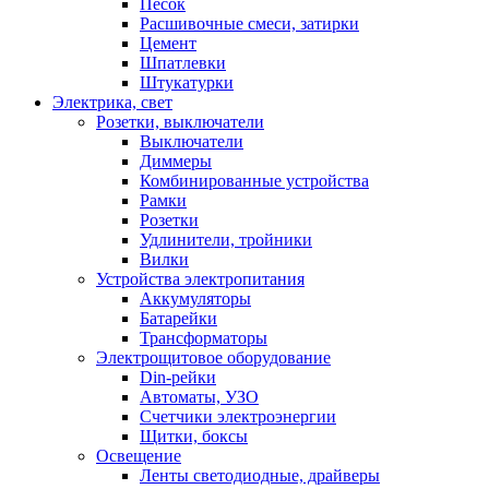
Песок
Расшивочные смеси, затирки
Цемент
Шпатлевки
Штукатурки
Электрика, свет
Розетки, выключатели
Выключатели
Диммеры
Комбинированные устройства
Рамки
Розетки
Удлинители, тройники
Вилки
Устройства электропитания
Аккумуляторы
Батарейки
Трансформаторы
Электрощитовое оборудование
Din-рейки
Автоматы, УЗО
Счетчики электроэнергии
Щитки, боксы
Освещение
Ленты светодиодные, драйверы