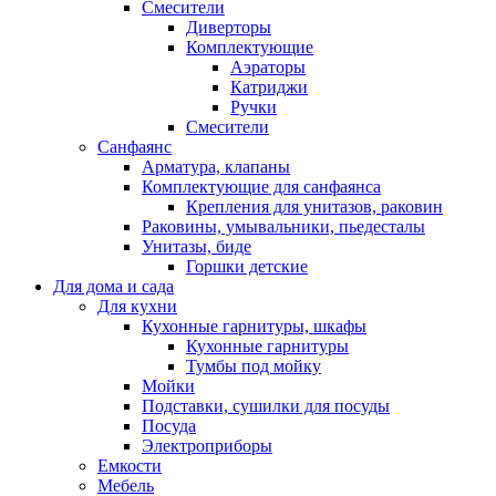
Смесители
Диверторы
Комплектующие
Аэраторы
Катриджи
Ручки
Смесители
Санфаянс
Арматура, клапаны
Комплектующие для санфаянса
Крепления для унитазов, раковин
Раковины, умывальники, пьедесталы
Унитазы, биде
Горшки детские
Для дома и сада
Для кухни
Кухонные гарнитуры, шкафы
Кухонные гарнитуры
Тумбы под мойку
Мойки
Подставки, сушилки для посуды
Посуда
Электроприборы
Емкости
Мебель