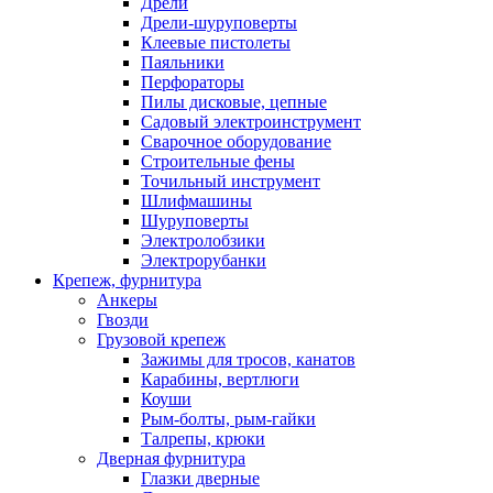
Дрели
Дрели-шуруповерты
Клеевые пистолеты
Паяльники
Перфораторы
Пилы дисковые, цепные
Садовый электроинструмент
Сварочное оборудование
Строительные фены
Точильный инструмент
Шлифмашины
Шуруповерты
Электролобзики
Электрорубанки
Крепеж, фурнитура
Анкеры
Гвозди
Грузовой крепеж
Зажимы для тросов, канатов
Карабины, вертлюги
Коуши
Рым-болты, рым-гайки
Талрепы, крюки
Дверная фурнитура
Глазки дверные