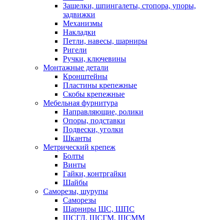
Защелки, шпингалеты, стопора, упоры,
задвижки
Механизмы
Накладки
Петли, навесы, шарниры
Ригели
Ручки, ключевины
Монтажные детали
Кронштейны
Пластины крепежные
Скобы крепежные
Мебельная фурнитура
Направляющие, ролики
Опоры, подставки
Подвески, уголки
Шканты
Метрический крепеж
Болты
Винты
Гайки, контргайки
Шайбы
Саморезы, шурупы
Саморезы
Шарниры ШС, ШПС
ШСГД, ШСГМ, ШСММ