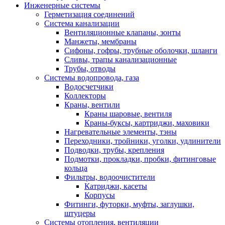
Инженерные системы
Герметизация соединений
Система канализации
Вентиляционные клапаны, зонты
Манжеты, мембраны
Сифоны, гофры, трубные оболочки, шланги
Сливы, трапы канализационные
Трубы, отводы
Системы водопровода, газа
Водосчетчики
Коллекторы
Краны, вентили
Краны шаровые, вентиля
Краны-буксы, картриджи, маховики
Нагревательные элементы, тэны
Переходники, тройники, уголки, удлинители
Подводки, трубы, крепления
Подмотки, прокладки, пробки, фитинговые
кольца
Фильтры, водоочистители
Катриджи, касеты
Корпусы
Фитинги, футорки, муфты, заглушки,
штуцеры
Системы отопления, вентиляции