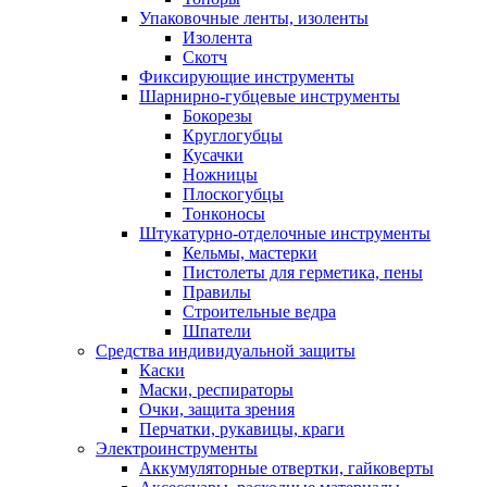
Упаковочные ленты, изоленты
Изолента
Скотч
Фиксирующие инструменты
Шарнирно-губцевые инструменты
Бокорезы
Круглогубцы
Кусачки
Ножницы
Плоскогубцы
Тонконосы
Штукатурно-отделочные инструменты
Кельмы, мастерки
Пистолеты для герметика, пены
Правилы
Строительные ведра
Шпатели
Средства индивидуальной защиты
Каски
Маски, респираторы
Очки, защита зрения
Перчатки, рукавицы, краги
Электроинструменты
Аккумуляторные отвертки, гайковерты