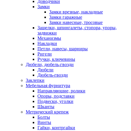
Доводчики
Замки
Замки врезные, накладные
Замки гаражные
Замки навесные, тросовые
Защелки, шпингалеты, стопора, упоры,
задвижки
Механизмы
Накладки
Петли, навесы, шарниры
Ригели
Ручки, ключевины
Дюбели, дюбель-гвозди
Дюбели
Дюбель-гвозди
Заклепки
Мебельная фурнитура
Направляющие, ролики
Опоры, подставки
Подвески, уголки
Шканты
Метрический крепеж
Болты
Винты
Гайки, контргайки