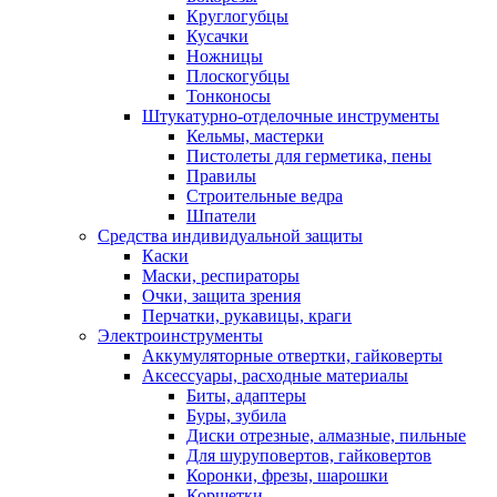
Круглогубцы
Кусачки
Ножницы
Плоскогубцы
Тонконосы
Штукатурно-отделочные инструменты
Кельмы, мастерки
Пистолеты для герметика, пены
Правилы
Строительные ведра
Шпатели
Средства индивидуальной защиты
Каски
Маски, респираторы
Очки, защита зрения
Перчатки, рукавицы, краги
Электроинструменты
Аккумуляторные отвертки, гайковерты
Аксессуары, расходные материалы
Биты, адаптеры
Буры, зубила
Диски отрезные, алмазные, пильные
Для шуруповертов, гайковертов
Коронки, фрезы, шарошки
Корщетки