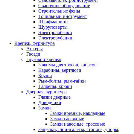
Садовый электроинструмент
Сварочное оборудование
Строительные фены
Точильный инструмент
Шлифмашины
Шуруповерты
Электролобзики
Электрорубанки
Крепеж, фурнитура
Анкеры
Гвозди
Грузовой крепеж
Зажимы для тросов, канатов
Карабины, вертлюги
Коуши
Рым-болты, рым-гайки
Талрепы, крюки
Дверная фурнитура
Глазки дверные
Доводчики
Замки
Замки врезные, накладные
Замки гаражные
Замки навесные, тросовые
Защелки, шпингалеты, стопора, упоры,