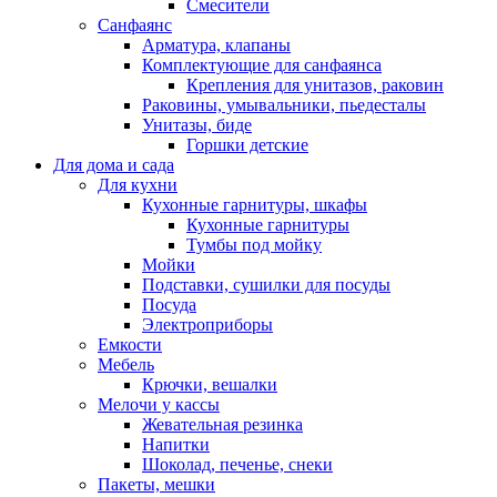
Смесители
Санфаянс
Арматура, клапаны
Комплектующие для санфаянса
Крепления для унитазов, раковин
Раковины, умывальники, пьедесталы
Унитазы, биде
Горшки детские
Для дома и сада
Для кухни
Кухонные гарнитуры, шкафы
Кухонные гарнитуры
Тумбы под мойку
Мойки
Подставки, сушилки для посуды
Посуда
Электроприборы
Емкости
Мебель
Крючки, вешалки
Мелочи у кассы
Жевательная резинка
Напитки
Шоколад, печенье, снеки
Пакеты, мешки