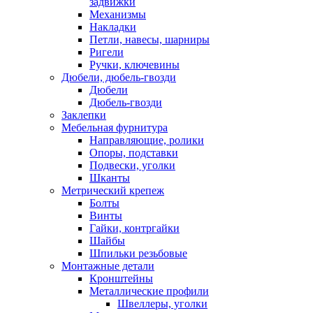
задвижки
Механизмы
Накладки
Петли, навесы, шарниры
Ригели
Ручки, ключевины
Дюбели, дюбель-гвозди
Дюбели
Дюбель-гвозди
Заклепки
Мебельная фурнитура
Направляющие, ролики
Опоры, подставки
Подвески, уголки
Шканты
Метрический крепеж
Болты
Винты
Гайки, контргайки
Шайбы
Шпильки резьбовые
Монтажные детали
Кронштейны
Металлические профили
Швеллеры, уголки