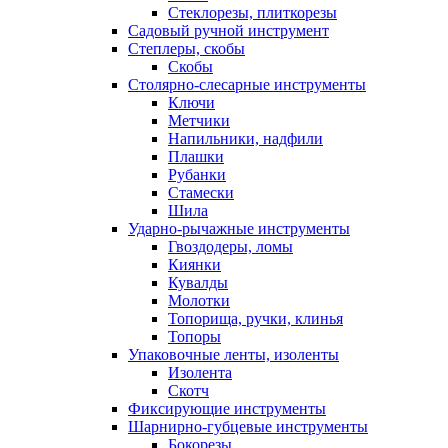
Стеклорезы, плиткорезы
Садовый ручной инструмент
Степлеры, скобы
Скобы
Столярно-слесарные инструменты
Ключи
Метчики
Напильники, надфили
Плашки
Рубанки
Стамески
Шила
Ударно-рычажные инструменты
Гвоздодеры, ломы
Киянки
Кувалды
Молотки
Топорища, ручки, клинья
Топоры
Упаковочные ленты, изоленты
Изолента
Скотч
Фиксирующие инструменты
Шарнирно-губцевые инструменты
Бокорезы