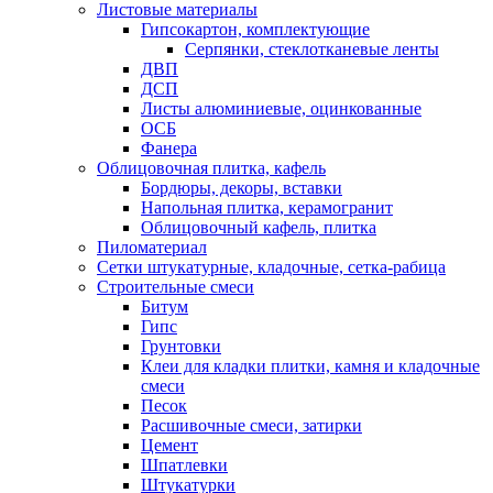
Листовые материалы
Гипсокартон, комплектующие
Серпянки, стеклотканевые ленты
ДВП
ДСП
Листы алюминиевые, оцинкованные
ОСБ
Фанера
Облицовочная плитка, кафель
Бордюры, декоры, вставки
Напольная плитка, керамогранит
Облицовочный кафель, плитка
Пиломатериал
Сетки штукатурные, кладочные, сетка-рабица
Строительные смеси
Битум
Гипс
Грунтовки
Клеи для кладки плитки, камня и кладочные
смеси
Песок
Расшивочные смеси, затирки
Цемент
Шпатлевки
Штукатурки