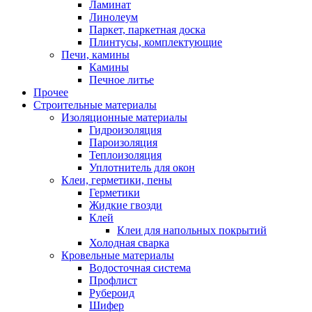
Ламинат
Линолеум
Паркет, паркетная доска
Плинтусы, комплектующие
Печи, камины
Камины
Печное литье
Прочее
Строительные материалы
Изоляционные материалы
Гидроизоляция
Пароизоляция
Теплоизоляция
Уплотнитель для окон
Клеи, герметики, пены
Герметики
Жидкие гвозди
Клей
Клеи для напольных покрытий
Холодная сварка
Кровельные материалы
Водосточная система
Профлист
Рубероид
Шифер