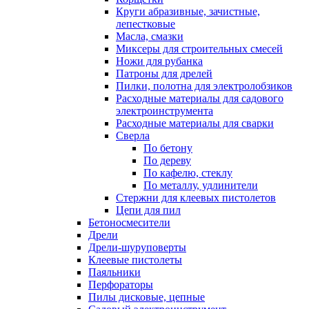
Круги абразивные, зачистные,
лепестковые
Масла, смазки
Миксеры для строительных смесей
Ножи для рубанка
Патроны для дрелей
Пилки, полотна для электролобзиков
Расходные материалы для садового
электроинструмента
Расходные материалы для сварки
Сверла
По бетону
По дереву
По кафелю, стеклу
По металлу, удлинители
Стержни для клеевых пистолетов
Цепи для пил
Бетоносмесители
Дрели
Дрели-шуруповерты
Клеевые пистолеты
Паяльники
Перфораторы
Пилы дисковые, цепные