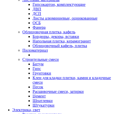
Гипсокартон, комплектующие
ДВП
ДСП
Листы алюминиевые, оцинкованные
ОСБ
Фанера
Облицовочная плитка, кафель
Бордюры, декоры, вставки
Напольная плитка, керамогранит
Облицовочный кафель, плитка
Пиломатериал
Строительные смеси
Битум
Гипс
Грунтовки
Клеи для кладки плитки, камня и кладочные
смеси
Песок
Расшивочные смеси, затирки
Цемент
Шпатлевки
Штукатурки
Электрика, свет