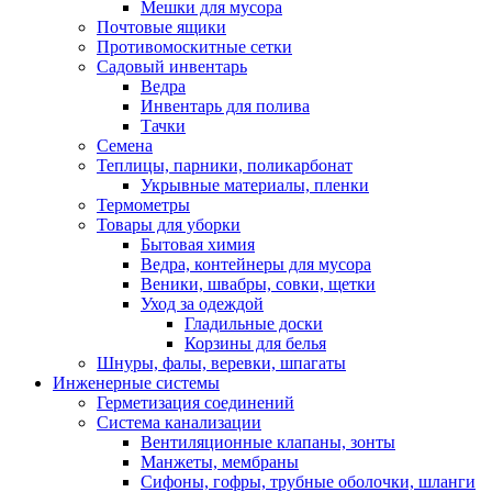
Мешки для мусора
Почтовые ящики
Противомоскитные сетки
Садовый инвентарь
Ведра
Инвентарь для полива
Тачки
Семена
Теплицы, парники, поликарбонат
Укрывные материалы, пленки
Термометры
Товары для уборки
Бытовая химия
Ведра, контейнеры для мусора
Веники, швабры, совки, щетки
Уход за одеждой
Гладильные доски
Корзины для белья
Шнуры, фалы, веревки, шпагаты
Инженерные системы
Герметизация соединений
Система канализации
Вентиляционные клапаны, зонты
Манжеты, мембраны
Сифоны, гофры, трубные оболочки, шланги