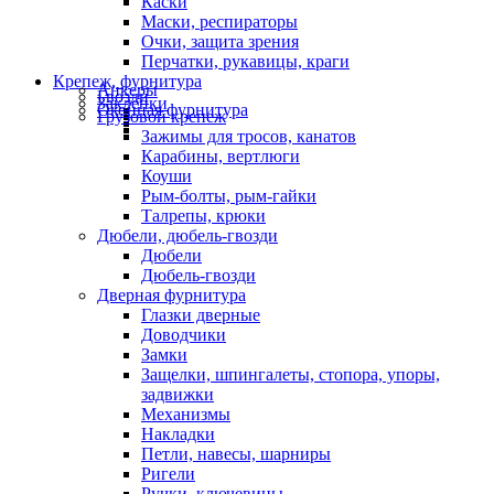
Каски
Маски, респираторы
Очки, защита зрения
Перчатки, рукавицы, краги
Крепеж, фурнитура
Анкеры
Гвозди
Заклепки
Оконная фурнитура
Грузовой крепеж
Зажимы для тросов, канатов
Карабины, вертлюги
Коуши
Рым-болты, рым-гайки
Талрепы, крюки
Дюбели, дюбель-гвозди
Дюбели
Дюбель-гвозди
Дверная фурнитура
Глазки дверные
Доводчики
Замки
Защелки, шпингалеты, стопора, упоры,
задвижки
Механизмы
Накладки
Петли, навесы, шарниры
Ригели
Ручки, ключевины