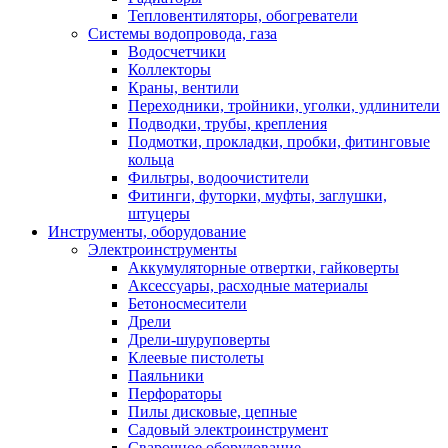
Тепловентиляторы, обогреватели
Системы водопровода, газа
Водосчетчики
Коллекторы
Краны, вентили
Переходники, тройники, уголки, удлинители
Подводки, трубы, крепления
Подмотки, прокладки, пробки, фитинговые
кольца
Фильтры, водоочистители
Фитинги, футорки, муфты, заглушки,
штуцеры
Инструменты, оборудование
Электроинструменты
Аккумуляторные отвертки, гайковерты
Аксессуары, расходные материалы
Бетоносмесители
Дрели
Дрели-шуруповерты
Клеевые пистолеты
Паяльники
Перфораторы
Пилы дисковые, цепные
Садовый электроинструмент
Сварочное оборудование