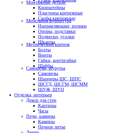
Монтажные детали
Кронштейны
Пластины крепежные
Скобы крепежные
Мебельная фурнитура
Направляющие, ролики
Опоры, подставки
Подвески, уголки
Шканты
Метрический крепеж
Болты
Винты
Гайки, контргайки
Шайбы
Саморезы, шурупы
Саморезы
Шарниры ШС, ШПС
ШСГД, ШСГМ, ШСММ
ШУЖ, ШУЦ
Отделка, интерьер
Декор для стен
Картины
Часы
Печи, камины
Камины
Печное литье
Двери