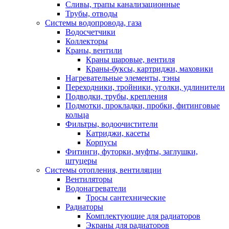
Сливы, трапы канализационные
Трубы, отводы
Системы водопровода, газа
Водосчетчики
Коллекторы
Краны, вентили
Краны шаровые, вентиля
Краны-буксы, картриджи, маховики
Нагревательные элементы, тэны
Переходники, тройники, уголки, удлинители
Подводки, трубы, крепления
Подмотки, прокладки, пробки, фитинговые
кольца
Фильтры, водоочистители
Катриджи, касеты
Корпусы
Фитинги, футорки, муфты, заглушки,
штуцеры
Системы отопления, вентиляции
Вентиляторы
Водонагреватели
Тросы сантехнические
Радиаторы
Комплектующие для радиаторов
Экраны для радиаторов