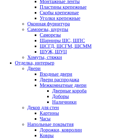
Монтажные ленты
Пластины крепежные
Скобы крепежные
Уголки крепежные
Оконная фурнитура
Саморезы, шурупы
Саморезы
Шарниры ШС, ШПС
ШСГД, ШСГМ, ШСММ
ШУЖ, ШУЦ
Хомуты, стяжки
Отделка, интерьер
Двери
Входные двери
Двери распродажа
Межкомнатные двери
Дверные короба
Доборы
Наличники
Декор для стен
Картины
Часы
Напольные покрытия
Дорожки, ковролин
Ковры