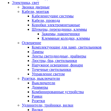
Электрика, свет
Звонки дверные
Кабели, монтаж
Кабеленесущие системы
Кабели, провода
Коробки электромонтажные
Штекеры, переходники, клеммы
Зажимы, наконечники
Клеммные колодки, клеммы
Освещение
Комплектующие для ламп, светильников
Лампы
Ленты светодиодные, драйверы
Люстры, бра, светильники
Наружное освещение, фонари
Точечные светильники
Управление светом
Розетки, выключатели
Выключатели
Диммеры
Комбинированные устройства
Рамки
Розетки
Удлинители, тройники, вилки
Вилки