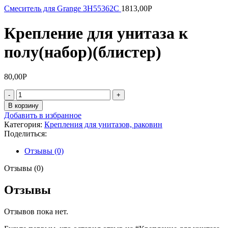
Смеситель для Grange 3H55362C
1813,00
Р
Крепление для унитаза к
полу(набор)(блистер)
80,00
Р
Количество
товара
В корзину
Крепление
Добавить в избранное
для
Категория:
Крепления для унитазов, раковин
унитаза
Поделиться:
к
полу(набор)
Отзывы (0)
(блистер)
Отзывы (0)
Отзывы
Отзывов пока нет.