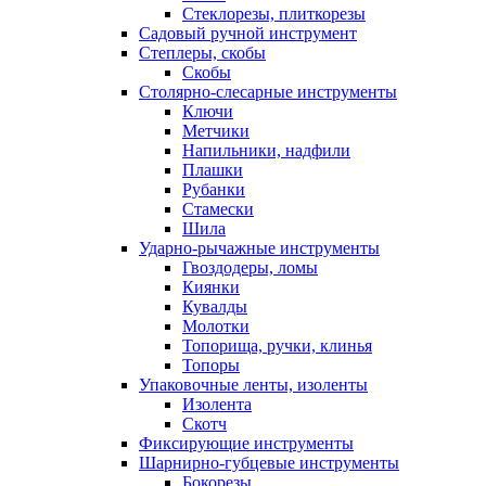
Стеклорезы, плиткорезы
Садовый ручной инструмент
Степлеры, скобы
Скобы
Столярно-слесарные инструменты
Ключи
Метчики
Напильники, надфили
Плашки
Рубанки
Стамески
Шила
Ударно-рычажные инструменты
Гвоздодеры, ломы
Киянки
Кувалды
Молотки
Топорища, ручки, клинья
Топоры
Упаковочные ленты, изоленты
Изолента
Скотч
Фиксирующие инструменты
Шарнирно-губцевые инструменты
Бокорезы