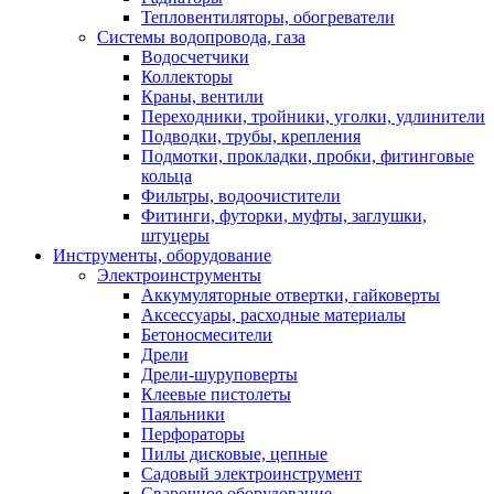
Тепловентиляторы, обогреватели
Системы водопровода, газа
Водосчетчики
Коллекторы
Краны, вентили
Переходники, тройники, уголки, удлинители
Подводки, трубы, крепления
Подмотки, прокладки, пробки, фитинговые
кольца
Фильтры, водоочистители
Фитинги, футорки, муфты, заглушки,
штуцеры
Инструменты, оборудование
Электроинструменты
Аккумуляторные отвертки, гайковерты
Аксессуары, расходные материалы
Бетоносмесители
Дрели
Дрели-шуруповерты
Клеевые пистолеты
Паяльники
Перфораторы
Пилы дисковые, цепные
Садовый электроинструмент
Сварочное оборудование