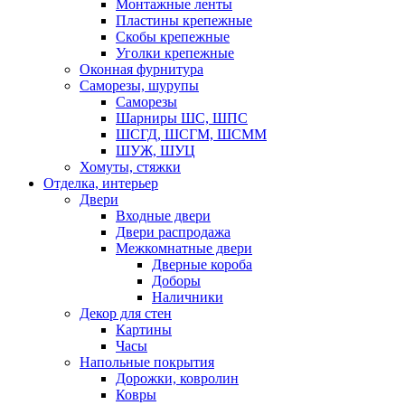
Монтажные ленты
Пластины крепежные
Скобы крепежные
Уголки крепежные
Оконная фурнитура
Саморезы, шурупы
Саморезы
Шарниры ШС, ШПС
ШСГД, ШСГМ, ШСММ
ШУЖ, ШУЦ
Хомуты, стяжки
Отделка, интерьер
Двери
Входные двери
Двери распродажа
Межкомнатные двери
Дверные короба
Доборы
Наличники
Декор для стен
Картины
Часы
Напольные покрытия
Дорожки, ковролин
Ковры