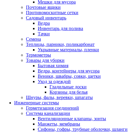
Мешки для мусора
Почтовые ящики
Противомоскитные сетки
Садовый инвентарь
Ведра
Инвентарь для полива
Тачки
Семена
Теплицы, парники, поликарбонат
Укрывные материалы, пленки
Термометры
Товары для уборки
Бытовая химия
Ведра, контейнеры для мусора
Веники, швабры, совки, щетки
Уход за одеждой
Гладильные доски
Корзины для белья
Шнуры, фалы, веревки, шпагаты
Инженерные системы
Герметизация соединений
Система канализации
Вентиляционные клапаны, зонты
Манжеты, мембраны
Сифоны, гофры, трубные оболочки, шланги