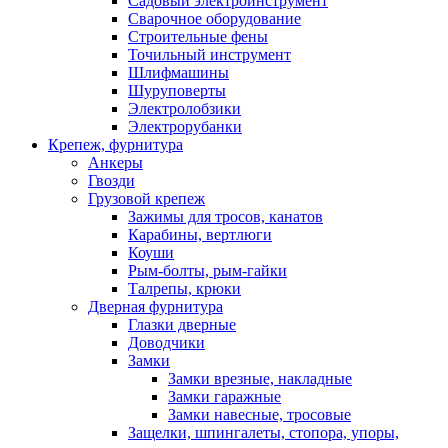
Садовый электроинструмент
Сварочное оборудование
Строительные фены
Точильный инструмент
Шлифмашины
Шуруповерты
Электролобзики
Электрорубанки
Крепеж, фурнитура
Анкеры
Гвозди
Грузовой крепеж
Зажимы для тросов, канатов
Карабины, вертлюги
Коуши
Рым-болты, рым-гайки
Талрепы, крюки
Дверная фурнитура
Глазки дверные
Доводчики
Замки
Замки врезные, накладные
Замки гаражные
Замки навесные, тросовые
Защелки, шпингалеты, стопора, упоры,