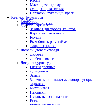
Каски
Маски, респираторы
Очки, защита зрения
Перчатки, рукавицы, краги
Крепеж, фурнитура
Анкеры
Гвозди
Заклепки
Оконная фурнитура
Грузовой крепеж
Зажимы для тросов, канатов
Карабины, вертлюги
Коуши
Рым-болты, рым-гайки
Талрепы, крюки
Дюбели, дюбель-гвозди
Дюбели
Дюбель-гвозди
Дверная фурнитура
Глазки дверные
Доводчики
Замки
Защелки, шпингалеты, стопора, упоры,
задвижки
Механизмы
Накладки
Петли, навесы, шарниры
Ригели
Ручки, ключевины