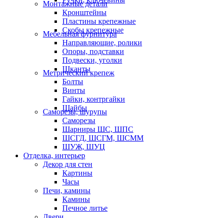
Монтажные детали
Кронштейны
Пластины крепежные
Скобы крепежные
Мебельная фурнитура
Направляющие, ролики
Опоры, подставки
Подвески, уголки
Шканты
Метрический крепеж
Болты
Винты
Гайки, контргайки
Шайбы
Саморезы, шурупы
Саморезы
Шарниры ШС, ШПС
ШСГД, ШСГМ, ШСММ
ШУЖ, ШУЦ
Отделка, интерьер
Декор для стен
Картины
Часы
Печи, камины
Камины
Печное литье
Двери