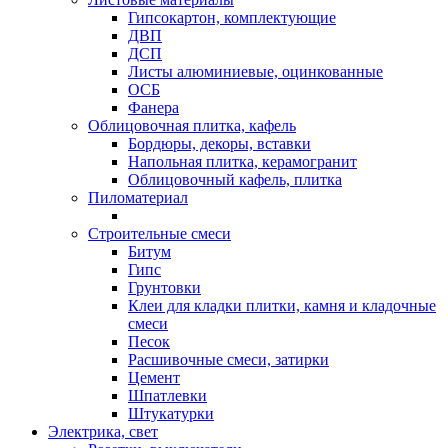
Гипсокартон, комплектующие
ДВП
ДСП
Листы алюминиевые, оцинкованные
ОСБ
Фанера
Облицовочная плитка, кафель
Бордюры, декоры, вставки
Напольная плитка, керамогранит
Облицовочный кафель, плитка
Пиломатериал
Строительные смеси
Битум
Гипс
Грунтовки
Клеи для кладки плитки, камня и кладочные
смеси
Песок
Расшивочные смеси, затирки
Цемент
Шпатлевки
Штукатурки
Электрика, свет