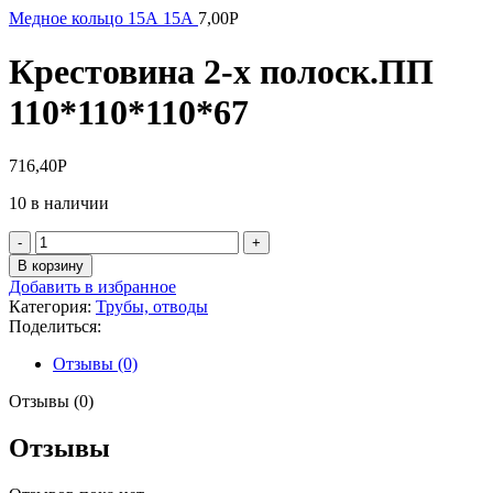
Медное кольцо 15А 15А
7,00
Р
Крестовина 2-х полоск.ПП
110*110*110*67
716,40
Р
10 в наличии
Количество
товара
В корзину
Крестовина
Добавить в избранное
2-
Категория:
Трубы, отводы
х
Поделиться:
полоск.ПП
110*110*110*67
Отзывы (0)
Отзывы (0)
Отзывы