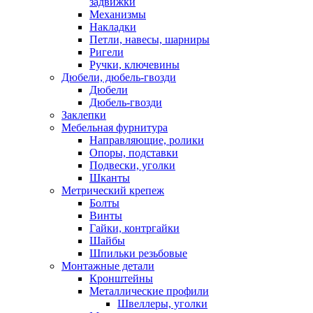
задвижки
Механизмы
Накладки
Петли, навесы, шарниры
Ригели
Ручки, ключевины
Дюбели, дюбель-гвозди
Дюбели
Дюбель-гвозди
Заклепки
Мебельная фурнитура
Направляющие, ролики
Опоры, подставки
Подвески, уголки
Шканты
Метрический крепеж
Болты
Винты
Гайки, контргайки
Шайбы
Шпильки резьбовые
Монтажные детали
Кронштейны
Металлические профили
Швеллеры, уголки