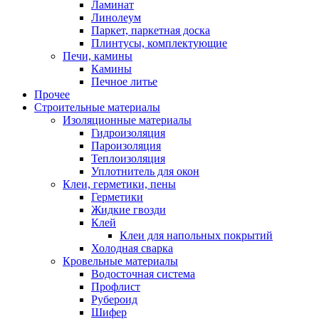
Ламинат
Линолеум
Паркет, паркетная доска
Плинтусы, комплектующие
Печи, камины
Камины
Печное литье
Прочее
Строительные материалы
Изоляционные материалы
Гидроизоляция
Пароизоляция
Теплоизоляция
Уплотнитель для окон
Клеи, герметики, пены
Герметики
Жидкие гвозди
Клей
Клеи для напольных покрытий
Холодная сварка
Кровельные материалы
Водосточная система
Профлист
Рубероид
Шифер