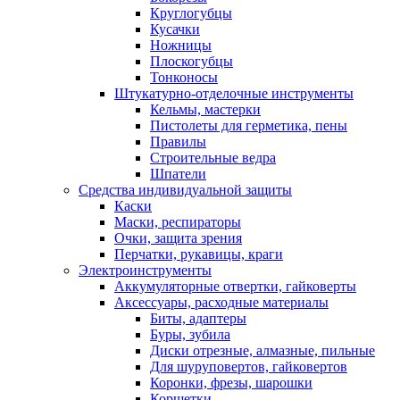
Круглогубцы
Кусачки
Ножницы
Плоскогубцы
Тонконосы
Штукатурно-отделочные инструменты
Кельмы, мастерки
Пистолеты для герметика, пены
Правилы
Строительные ведра
Шпатели
Средства индивидуальной защиты
Каски
Маски, респираторы
Очки, защита зрения
Перчатки, рукавицы, краги
Электроинструменты
Аккумуляторные отвертки, гайковерты
Аксессуары, расходные материалы
Биты, адаптеры
Буры, зубила
Диски отрезные, алмазные, пильные
Для шуруповертов, гайковертов
Коронки, фрезы, шарошки
Корщетки