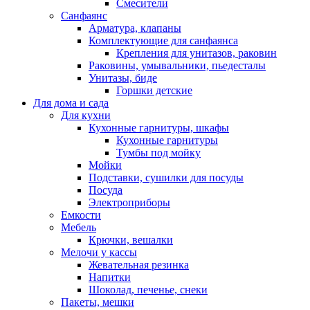
Смесители
Санфаянс
Арматура, клапаны
Комплектующие для санфаянса
Крепления для унитазов, раковин
Раковины, умывальники, пьедесталы
Унитазы, биде
Горшки детские
Для дома и сада
Для кухни
Кухонные гарнитуры, шкафы
Кухонные гарнитуры
Тумбы под мойку
Мойки
Подставки, сушилки для посуды
Посуда
Электроприборы
Емкости
Мебель
Крючки, вешалки
Мелочи у кассы
Жевательная резинка
Напитки
Шоколад, печенье, снеки
Пакеты, мешки