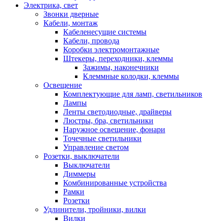
Электрика, свет
Звонки дверные
Кабели, монтаж
Кабеленесущие системы
Кабели, провода
Коробки электромонтажные
Штекеры, переходники, клеммы
Зажимы, наконечники
Клеммные колодки, клеммы
Освещение
Комплектующие для ламп, светильников
Лампы
Ленты светодиодные, драйверы
Люстры, бра, светильники
Наружное освещение, фонари
Точечные светильники
Управление светом
Розетки, выключатели
Выключатели
Диммеры
Комбинированные устройства
Рамки
Розетки
Удлинители, тройники, вилки
Вилки