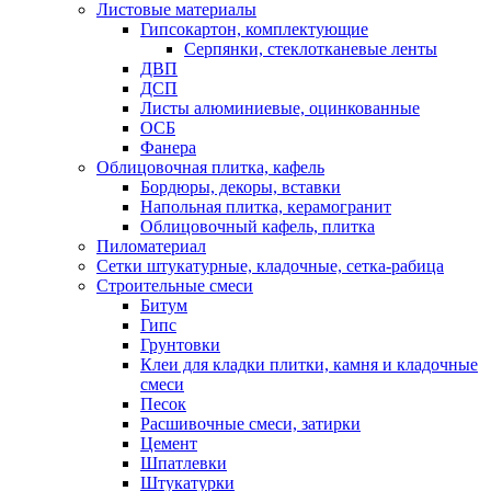
Листовые материалы
Гипсокартон, комплектующие
Серпянки, стеклотканевые ленты
ДВП
ДСП
Листы алюминиевые, оцинкованные
ОСБ
Фанера
Облицовочная плитка, кафель
Бордюры, декоры, вставки
Напольная плитка, керамогранит
Облицовочный кафель, плитка
Пиломатериал
Сетки штукатурные, кладочные, сетка-рабица
Строительные смеси
Битум
Гипс
Грунтовки
Клеи для кладки плитки, камня и кладочные
смеси
Песок
Расшивочные смеси, затирки
Цемент
Шпатлевки
Штукатурки