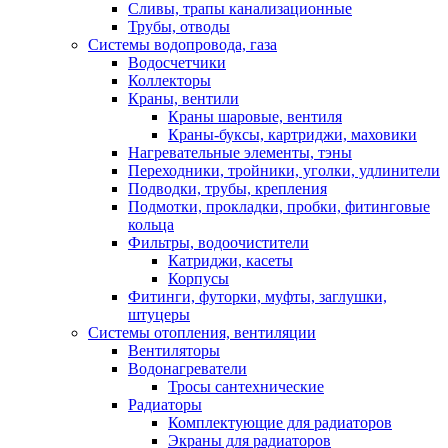
Сливы, трапы канализационные
Трубы, отводы
Системы водопровода, газа
Водосчетчики
Коллекторы
Краны, вентили
Краны шаровые, вентиля
Краны-буксы, картриджи, маховики
Нагревательные элементы, тэны
Переходники, тройники, уголки, удлинители
Подводки, трубы, крепления
Подмотки, прокладки, пробки, фитинговые
кольца
Фильтры, водоочистители
Катриджи, касеты
Корпусы
Фитинги, футорки, муфты, заглушки,
штуцеры
Системы отопления, вентиляции
Вентиляторы
Водонагреватели
Тросы сантехнические
Радиаторы
Комплектующие для радиаторов
Экраны для радиаторов