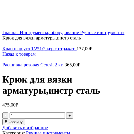
Увеличить
Главная
Инструменты, оборудование
Ручные инструменты
Крюк для вязки арматуры,инстр сталь
Кран шар.угл.1/2*1/2 кер.с отражат.
137,00
Р
Назад к товарам
Расшивка розовая Ceresit 2 кг.
365,00
Р
Крюк для вязки
арматуры,инстр сталь
475,00
Р
Количество
товара
В корзину
Крюк
Добавить в избранное
для
Категория:
Ручные инструменты