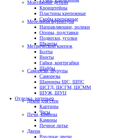
Монтажные детали
Кронштейны
Пластины крепежные
Скобы крепежные
Мебельная фурнитура
Направляющие, ролики
Опоры, подставки
Подвески, уголки
Шканты
Метрический крепеж
Болты
Винты
Гайки, контргайки
Шайбы
Саморезы, шурупы
Саморезы
Шарниры ШС, ШПС
ШСГД, ШСГМ, ШСММ
ШУЖ, ШУЦ
Отделка, интерьер
Декор для стен
Картины
Часы
Печи, камины
Камины
Печное литье
Двери
Входные двери