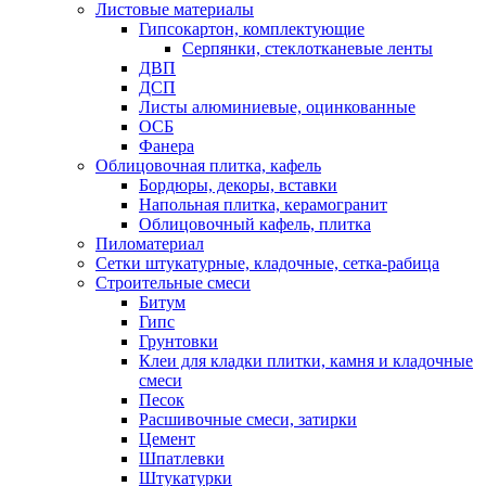
Листовые материалы
Гипсокартон, комплектующие
Серпянки, стеклотканевые ленты
ДВП
ДСП
Листы алюминиевые, оцинкованные
ОСБ
Фанера
Облицовочная плитка, кафель
Бордюры, декоры, вставки
Напольная плитка, керамогранит
Облицовочный кафель, плитка
Пиломатериал
Сетки штукатурные, кладочные, сетка-рабица
Строительные смеси
Битум
Гипс
Грунтовки
Клеи для кладки плитки, камня и кладочные
смеси
Песок
Расшивочные смеси, затирки
Цемент
Шпатлевки
Штукатурки