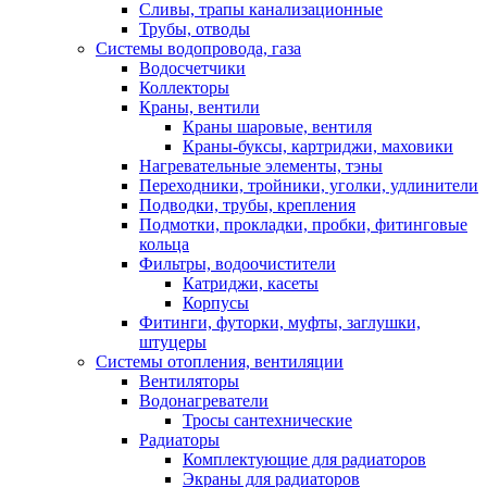
Сливы, трапы канализационные
Трубы, отводы
Системы водопровода, газа
Водосчетчики
Коллекторы
Краны, вентили
Краны шаровые, вентиля
Краны-буксы, картриджи, маховики
Нагревательные элементы, тэны
Переходники, тройники, уголки, удлинители
Подводки, трубы, крепления
Подмотки, прокладки, пробки, фитинговые
кольца
Фильтры, водоочистители
Катриджи, касеты
Корпусы
Фитинги, футорки, муфты, заглушки,
штуцеры
Системы отопления, вентиляции
Вентиляторы
Водонагреватели
Тросы сантехнические
Радиаторы
Комплектующие для радиаторов
Экраны для радиаторов