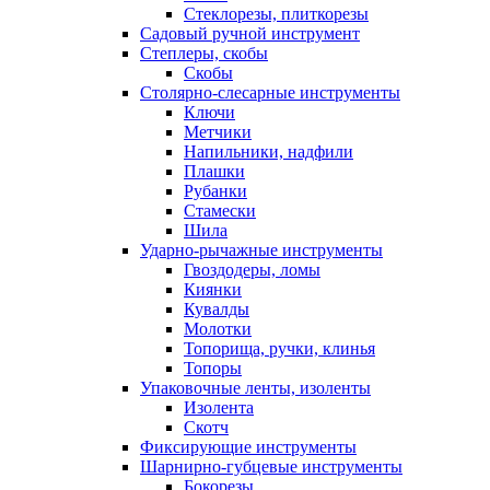
Стеклорезы, плиткорезы
Садовый ручной инструмент
Степлеры, скобы
Скобы
Столярно-слесарные инструменты
Ключи
Метчики
Напильники, надфили
Плашки
Рубанки
Стамески
Шила
Ударно-рычажные инструменты
Гвоздодеры, ломы
Киянки
Кувалды
Молотки
Топорища, ручки, клинья
Топоры
Упаковочные ленты, изоленты
Изолента
Скотч
Фиксирующие инструменты
Шарнирно-губцевые инструменты
Бокорезы