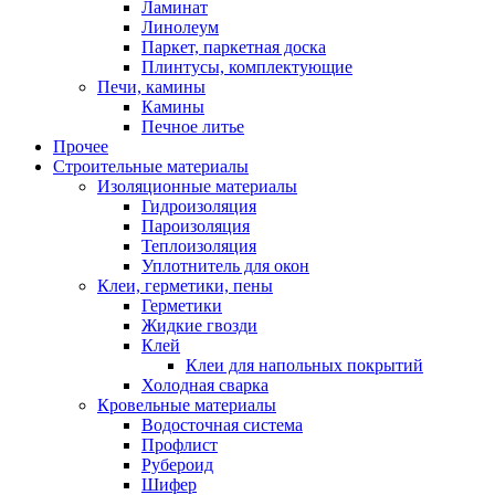
Ламинат
Линолеум
Паркет, паркетная доска
Плинтусы, комплектующие
Печи, камины
Камины
Печное литье
Прочее
Строительные материалы
Изоляционные материалы
Гидроизоляция
Пароизоляция
Теплоизоляция
Уплотнитель для окон
Клеи, герметики, пены
Герметики
Жидкие гвозди
Клей
Клеи для напольных покрытий
Холодная сварка
Кровельные материалы
Водосточная система
Профлист
Рубероид
Шифер