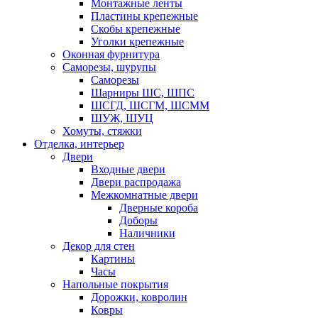
Монтажные ленты
Пластины крепежные
Скобы крепежные
Уголки крепежные
Оконная фурнитура
Саморезы, шурупы
Саморезы
Шарниры ШС, ШПС
ШСГД, ШСГМ, ШСММ
ШУЖ, ШУЦ
Хомуты, стяжки
Отделка, интерьер
Двери
Входные двери
Двери распродажа
Межкомнатные двери
Дверные короба
Доборы
Наличники
Декор для стен
Картины
Часы
Напольные покрытия
Дорожки, ковролин
Ковры