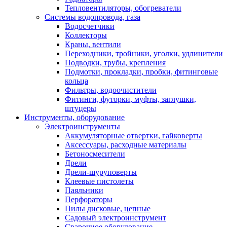
Тепловентиляторы, обогреватели
Системы водопровода, газа
Водосчетчики
Коллекторы
Краны, вентили
Переходники, тройники, уголки, удлинители
Подводки, трубы, крепления
Подмотки, прокладки, пробки, фитинговые
кольца
Фильтры, водоочистители
Фитинги, футорки, муфты, заглушки,
штуцеры
Инструменты, оборудование
Электроинструменты
Аккумуляторные отвертки, гайковерты
Аксессуары, расходные материалы
Бетоносмесители
Дрели
Дрели-шуруповерты
Клеевые пистолеты
Паяльники
Перфораторы
Пилы дисковые, цепные
Садовый электроинструмент
Сварочное оборудование