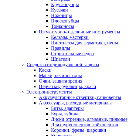
Круглогубцы
Кусачки
Ножницы
Плоскогубцы
Тонконосы
Штукатурно-отделочные инструменты
Кельмы, мастерки
Пистолеты для герметика, пены
Правилы
Строительные ведра
Шпатели
Средства индивидуальной защиты
Каски
Маски, респираторы
Очки, защита зрения
Перчатки, рукавицы, краги
Электроинструменты
Аккумуляторные отвертки, гайковерты
Аксессуары, расходные материалы
Биты, адаптеры
Буры, зубила
Диски отрезные, алмазные, пильные
Для шуруповертов, гайковертов
Коронки, фрезы, шарошки
Корщетки