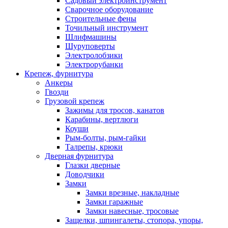
Садовый электроинструмент
Сварочное оборудование
Строительные фены
Точильный инструмент
Шлифмашины
Шуруповерты
Электролобзики
Электрорубанки
Крепеж, фурнитура
Анкеры
Гвозди
Грузовой крепеж
Зажимы для тросов, канатов
Карабины, вертлюги
Коуши
Рым-болты, рым-гайки
Талрепы, крюки
Дверная фурнитура
Глазки дверные
Доводчики
Замки
Замки врезные, накладные
Замки гаражные
Замки навесные, тросовые
Защелки, шпингалеты, стопора, упоры,