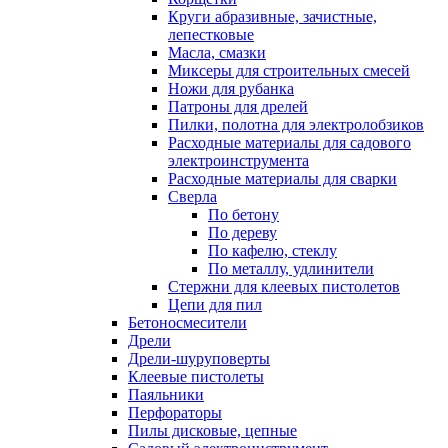
Круги абразивные, зачистные,
лепестковые
Масла, смазки
Миксеры для строительных смесей
Ножи для рубанка
Патроны для дрелей
Пилки, полотна для электролобзиков
Расходные материалы для садового
электроинструмента
Расходные материалы для сварки
Сверла
По бетону
По дереву
По кафелю, стеклу
По металлу, удлинители
Стержни для клеевых пистолетов
Цепи для пил
Бетоносмесители
Дрели
Дрели-шуруповерты
Клеевые пистолеты
Паяльники
Перфораторы
Пилы дисковые, цепные