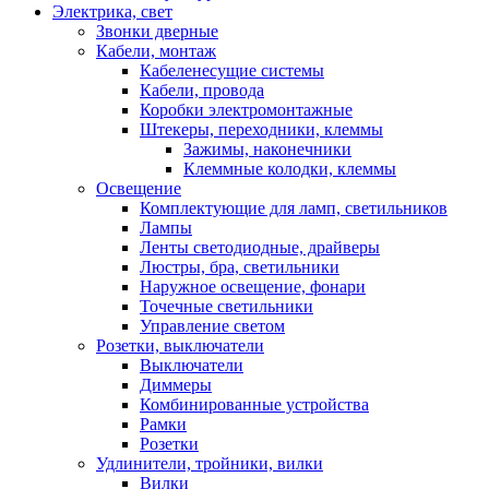
Электрика, свет
Звонки дверные
Кабели, монтаж
Кабеленесущие системы
Кабели, провода
Коробки электромонтажные
Штекеры, переходники, клеммы
Зажимы, наконечники
Клеммные колодки, клеммы
Освещение
Комплектующие для ламп, светильников
Лампы
Ленты светодиодные, драйверы
Люстры, бра, светильники
Наружное освещение, фонари
Точечные светильники
Управление светом
Розетки, выключатели
Выключатели
Диммеры
Комбинированные устройства
Рамки
Розетки
Удлинители, тройники, вилки
Вилки