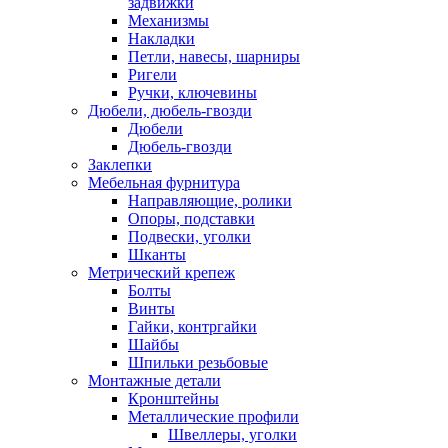
задвижки
Механизмы
Накладки
Петли, навесы, шарниры
Ригели
Ручки, ключевины
Дюбели, дюбель-гвозди
Дюбели
Дюбель-гвозди
Заклепки
Мебельная фурнитура
Направляющие, ролики
Опоры, подставки
Подвески, уголки
Шканты
Метрический крепеж
Болты
Винты
Гайки, контргайки
Шайбы
Шпильки резьбовые
Монтажные детали
Кронштейны
Металлические профили
Швеллеры, уголки