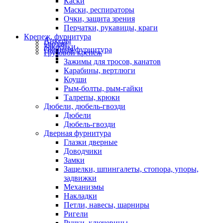
Каски
Маски, респираторы
Очки, защита зрения
Перчатки, рукавицы, краги
Крепеж, фурнитура
Анкеры
Гвозди
Заклепки
Оконная фурнитура
Грузовой крепеж
Зажимы для тросов, канатов
Карабины, вертлюги
Коуши
Рым-болты, рым-гайки
Талрепы, крюки
Дюбели, дюбель-гвозди
Дюбели
Дюбель-гвозди
Дверная фурнитура
Глазки дверные
Доводчики
Замки
Защелки, шпингалеты, стопора, упоры,
задвижки
Механизмы
Накладки
Петли, навесы, шарниры
Ригели
Ручки, ключевины