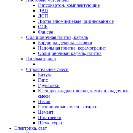
Гипсокартон, комплектующие
ДВП
ДСП
Листы алюминиевые, оцинкованные
ОСБ
Фанера
Облицовочная плитка, кафель
Бордюры, декоры, вставки
Напольная плитка, керамогранит
Облицовочный кафель, плитка
Пиломатериал
Строительные смеси
Битум
Гипс
Грунтовки
Клеи для кладки плитки, камня и кладочные
смеси
Песок
Расшивочные смеси, затирки
Цемент
Шпатлевки
Штукатурки
Электрика, свет