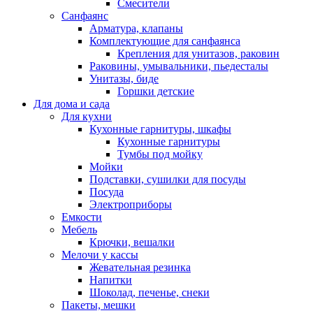
Смесители
Санфаянс
Арматура, клапаны
Комплектующие для санфаянса
Крепления для унитазов, раковин
Раковины, умывальники, пьедесталы
Унитазы, биде
Горшки детские
Для дома и сада
Для кухни
Кухонные гарнитуры, шкафы
Кухонные гарнитуры
Тумбы под мойку
Мойки
Подставки, сушилки для посуды
Посуда
Электроприборы
Емкости
Мебель
Крючки, вешалки
Мелочи у кассы
Жевательная резинка
Напитки
Шоколад, печенье, снеки
Пакеты, мешки