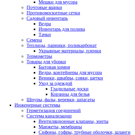
Мешки для мусора
Почтовые ящики
Противомоскитные сетки
Садовый инвентарь
Ведра
Инвентарь для полива
Тачки
Семена
Теплицы, парники, поликарбонат
Укрывные материалы, пленки
Термометры
Товары для уборки
Бытовая химия
Ведра, контейнеры для мусора
Веники, швабры, совки, щетки
Уход за одеждой
Гладильные доски
Корзины для белья
Шнуры, фалы, веревки, шпагаты
Инженерные системы
Герметизация соединений
Система канализации
Вентиляционные клапаны, зонты
Манжеты, мембраны
Сифоны, гофры, трубные оболочки, шланги