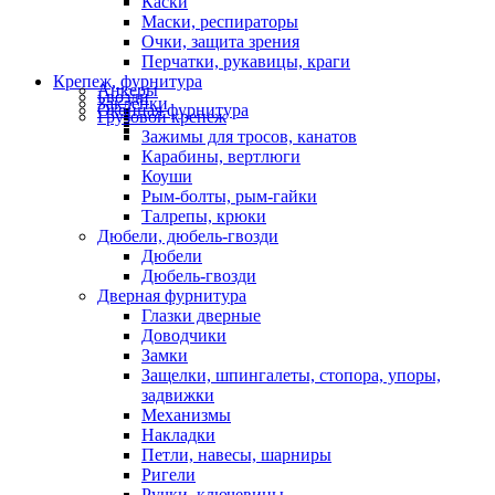
Каски
Маски, респираторы
Очки, защита зрения
Перчатки, рукавицы, краги
Крепеж, фурнитура
Анкеры
Гвозди
Заклепки
Оконная фурнитура
Грузовой крепеж
Зажимы для тросов, канатов
Карабины, вертлюги
Коуши
Рым-болты, рым-гайки
Талрепы, крюки
Дюбели, дюбель-гвозди
Дюбели
Дюбель-гвозди
Дверная фурнитура
Глазки дверные
Доводчики
Замки
Защелки, шпингалеты, стопора, упоры,
задвижки
Механизмы
Накладки
Петли, навесы, шарниры
Ригели
Ручки, ключевины