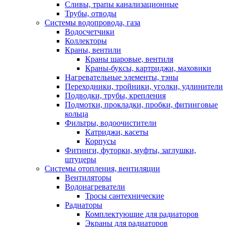
Сливы, трапы канализационные
Трубы, отводы
Системы водопровода, газа
Водосчетчики
Коллекторы
Краны, вентили
Краны шаровые, вентиля
Краны-буксы, картриджи, маховики
Нагревательные элементы, тэны
Переходники, тройники, уголки, удлинители
Подводки, трубы, крепления
Подмотки, прокладки, пробки, фитинговые
кольца
Фильтры, водоочистители
Катриджи, касеты
Корпусы
Фитинги, футорки, муфты, заглушки,
штуцеры
Системы отопления, вентиляции
Вентиляторы
Водонагреватели
Тросы сантехнические
Радиаторы
Комплектующие для радиаторов
Экраны для радиаторов