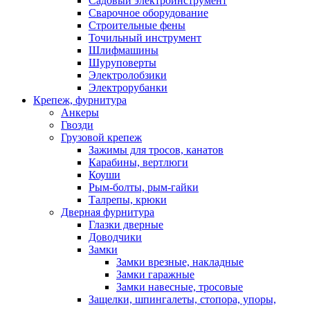
Садовый электроинструмент
Сварочное оборудование
Строительные фены
Точильный инструмент
Шлифмашины
Шуруповерты
Электролобзики
Электрорубанки
Крепеж, фурнитура
Анкеры
Гвозди
Грузовой крепеж
Зажимы для тросов, канатов
Карабины, вертлюги
Коуши
Рым-болты, рым-гайки
Талрепы, крюки
Дверная фурнитура
Глазки дверные
Доводчики
Замки
Замки врезные, накладные
Замки гаражные
Замки навесные, тросовые
Защелки, шпингалеты, стопора, упоры,