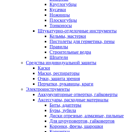
Круглогубцы
Кусачки
Ножницы
Плоскогубцы
Тонконосы
Штукатурно-отделочные инструменты
Кельмы, мастерки
Пистолеты для герметика, пены
Правилы
Строительные ведра
Шпатели
Средства индивидуальной защиты
Каски
Маски, респираторы
Очки, защита зрения
Перчатки, рукавицы, краги
Электроинструменты
Аккумуляторные отвертки, гайковерты
Аксессуары, расходные материалы
Биты, адаптеры
Буры, зубила
Диски отрезные, алмазные, пильные
Для шуруповертов, гайковертов
Коронки, фрезы, шарошки
Корщетки