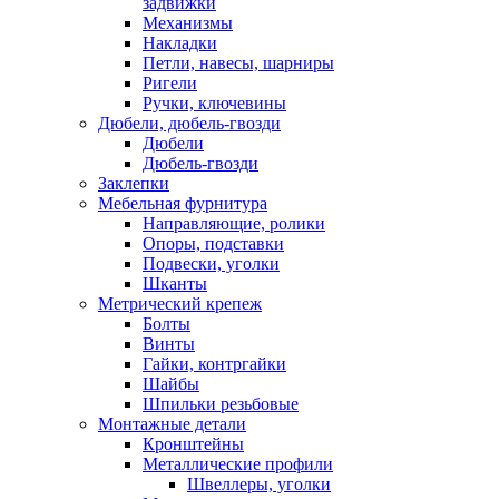
задвижки
Механизмы
Накладки
Петли, навесы, шарниры
Ригели
Ручки, ключевины
Дюбели, дюбель-гвозди
Дюбели
Дюбель-гвозди
Заклепки
Мебельная фурнитура
Направляющие, ролики
Опоры, подставки
Подвески, уголки
Шканты
Метрический крепеж
Болты
Винты
Гайки, контргайки
Шайбы
Шпильки резьбовые
Монтажные детали
Кронштейны
Металлические профили
Швеллеры, уголки