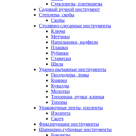
Стеклорезы, плиткорезы
Садовый ручной инструмент
Степлеры, скобы
Скобы
Столярно-слесарные инструменты
Ключи
Метчики
Напильники, надфили
Плашки
Рубанки
Стамески
Шила
Ударно-рычажные инструменты
Гвоздодеры, ломы
Киянки
Кувалды
Молотки
Топорища, ручки, клинья
Топоры
Упаковочные ленты, изоленты
Изолента
Скотч
Фиксирующие инструменты
Шарнирно-губцевые инструменты
Бокорезы