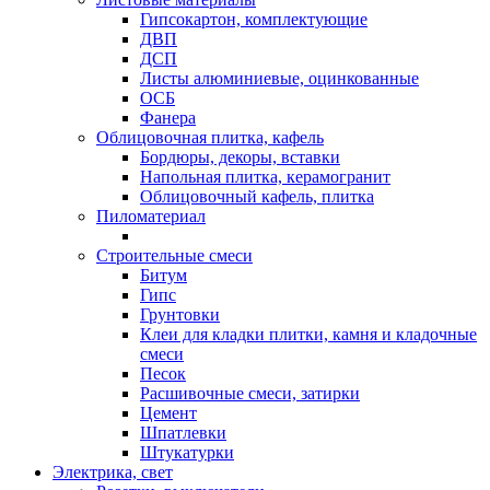
Гипсокартон, комплектующие
ДВП
ДСП
Листы алюминиевые, оцинкованные
ОСБ
Фанера
Облицовочная плитка, кафель
Бордюры, декоры, вставки
Напольная плитка, керамогранит
Облицовочный кафель, плитка
Пиломатериал
Строительные смеси
Битум
Гипс
Грунтовки
Клеи для кладки плитки, камня и кладочные
смеси
Песок
Расшивочные смеси, затирки
Цемент
Шпатлевки
Штукатурки
Электрика, свет