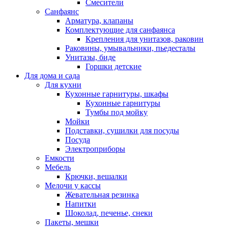
Смесители
Санфаянс
Арматура, клапаны
Комплектующие для санфаянса
Крепления для унитазов, раковин
Раковины, умывальники, пьедесталы
Унитазы, биде
Горшки детские
Для дома и сада
Для кухни
Кухонные гарнитуры, шкафы
Кухонные гарнитуры
Тумбы под мойку
Мойки
Подставки, сушилки для посуды
Посуда
Электроприборы
Емкости
Мебель
Крючки, вешалки
Мелочи у кассы
Жевательная резинка
Напитки
Шоколад, печенье, снеки
Пакеты, мешки