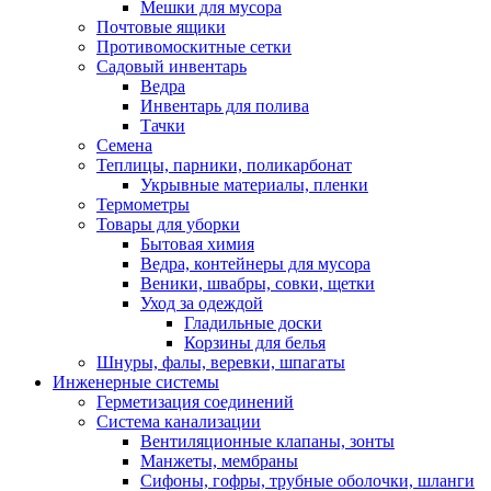
Мешки для мусора
Почтовые ящики
Противомоскитные сетки
Садовый инвентарь
Ведра
Инвентарь для полива
Тачки
Семена
Теплицы, парники, поликарбонат
Укрывные материалы, пленки
Термометры
Товары для уборки
Бытовая химия
Ведра, контейнеры для мусора
Веники, швабры, совки, щетки
Уход за одеждой
Гладильные доски
Корзины для белья
Шнуры, фалы, веревки, шпагаты
Инженерные системы
Герметизация соединений
Система канализации
Вентиляционные клапаны, зонты
Манжеты, мембраны
Сифоны, гофры, трубные оболочки, шланги