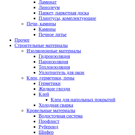
Ламинат
Линолеум
Паркет, паркетная доска
Плинтусы, комплектующие
Печи, камины
Камины
Печное литье
Прочее
Строительные материалы
Изоляционные материалы
Гидроизоляция
Пароизоляция
Теплоизоляция
Уплотнитель для окон
Клеи, герметики, пены
Герметики
Жидкие гвозди
Клей
Клеи для напольных покрытий
Холодная сварка
Кровельные материалы
Водосточная система
Профлист
Рубероид
Шифер