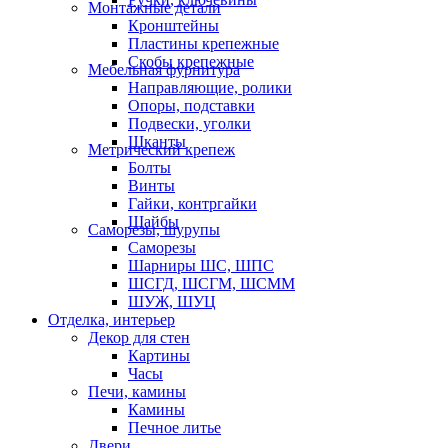
Монтажные детали
Кронштейны
Пластины крепежные
Скобы крепежные
Мебельная фурнитура
Направляющие, ролики
Опоры, подставки
Подвески, уголки
Шканты
Метрический крепеж
Болты
Винты
Гайки, контргайки
Шайбы
Саморезы, шурупы
Саморезы
Шарниры ШС, ШПС
ШСГД, ШСГМ, ШСММ
ШУЖ, ШУЦ
Отделка, интерьер
Декор для стен
Картины
Часы
Печи, камины
Камины
Печное литье
Двери