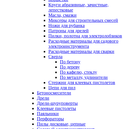
Круги абразивные, зачистные,
лепестковые
Масла, смазки
Миксеры для строительных смесей
Ножи для рубанка
Патроны для дрелей
Пилки, полотна для электролобзиков
Расходные материалы для садового
электроинструмента
Расходные материалы для сварки
Сверла
По бетону
По дереву
По кафелю, стеклу
По металлу, удлинители
Стержни для клеевых пистолетов
Цепи для пил
Бетоносмесители
Дрели
Дрели-шуруповерты
Клеевые пистолеты
Паяльники
Перфораторы
Пилы дисковые, цепные