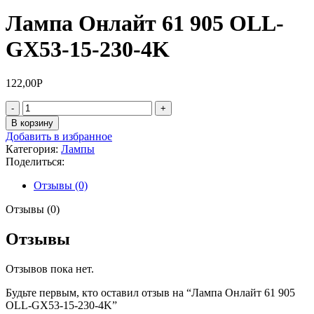
Лампа Онлайт 61 905 OLL-
GX53-15-230-4K
122,00
Р
Количество
товара
В корзину
Лампа
Добавить в избранное
Онлайт
Категория:
Лампы
61
Поделиться:
905
OLL-
Отзывы (0)
GX53-
15-
Отзывы (0)
230-
4K
Отзывы
Отзывов пока нет.
Будьте первым, кто оставил отзыв на “Лампа Онлайт 61 905
OLL-GX53-15-230-4K”