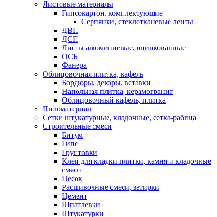
Листовые материалы
Гипсокартон, комплектующие
Серпянки, стеклотканевые ленты
ДВП
ДСП
Листы алюминиевые, оцинкованные
ОСБ
Фанера
Облицовочная плитка, кафель
Бордюры, декоры, вставки
Напольная плитка, керамогранит
Облицовочный кафель, плитка
Пиломатериал
Сетки штукатурные, кладочные, сетка-рабица
Строительные смеси
Битум
Гипс
Грунтовки
Клеи для кладки плитки, камня и кладочные
смеси
Песок
Расшивочные смеси, затирки
Цемент
Шпатлевки
Штукатурки