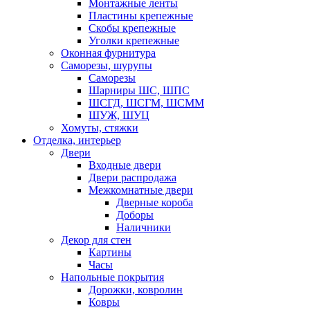
Монтажные ленты
Пластины крепежные
Скобы крепежные
Уголки крепежные
Оконная фурнитура
Саморезы, шурупы
Саморезы
Шарниры ШС, ШПС
ШСГД, ШСГМ, ШСММ
ШУЖ, ШУЦ
Хомуты, стяжки
Отделка, интерьер
Двери
Входные двери
Двери распродажа
Межкомнатные двери
Дверные короба
Доборы
Наличники
Декор для стен
Картины
Часы
Напольные покрытия
Дорожки, ковролин
Ковры