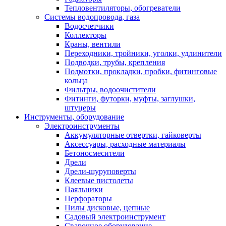
Тепловентиляторы, обогреватели
Системы водопровода, газа
Водосчетчики
Коллекторы
Краны, вентили
Переходники, тройники, уголки, удлинители
Подводки, трубы, крепления
Подмотки, прокладки, пробки, фитинговые
кольца
Фильтры, водоочистители
Фитинги, футорки, муфты, заглушки,
штуцеры
Инструменты, оборудование
Электроинструменты
Аккумуляторные отвертки, гайковерты
Аксессуары, расходные материалы
Бетоносмесители
Дрели
Дрели-шуруповерты
Клеевые пистолеты
Паяльники
Перфораторы
Пилы дисковые, цепные
Садовый электроинструмент
Сварочное оборудование