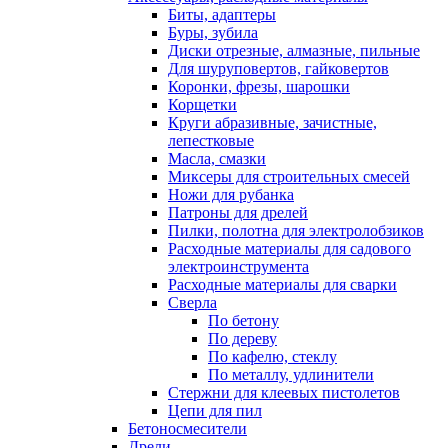
Биты, адаптеры
Буры, зубила
Диски отрезные, алмазные, пильные
Для шуруповертов, гайковертов
Коронки, фрезы, шарошки
Корщетки
Круги абразивные, зачистные,
лепестковые
Масла, смазки
Миксеры для строительных смесей
Ножи для рубанка
Патроны для дрелей
Пилки, полотна для электролобзиков
Расходные материалы для садового
электроинструмента
Расходные материалы для сварки
Сверла
По бетону
По дереву
По кафелю, стеклу
По металлу, удлинители
Стержни для клеевых пистолетов
Цепи для пил
Бетоносмесители
Дрели