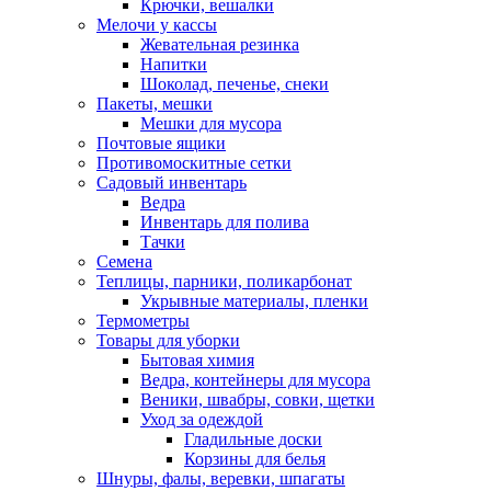
Крючки, вешалки
Мелочи у кассы
Жевательная резинка
Напитки
Шоколад, печенье, снеки
Пакеты, мешки
Мешки для мусора
Почтовые ящики
Противомоскитные сетки
Садовый инвентарь
Ведра
Инвентарь для полива
Тачки
Семена
Теплицы, парники, поликарбонат
Укрывные материалы, пленки
Термометры
Товары для уборки
Бытовая химия
Ведра, контейнеры для мусора
Веники, швабры, совки, щетки
Уход за одеждой
Гладильные доски
Корзины для белья
Шнуры, фалы, веревки, шпагаты