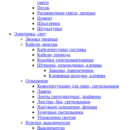
смеси
Песок
Расшивочные смеси, затирки
Цемент
Шпатлевки
Штукатурки
Электрика, свет
Звонки дверные
Кабели, монтаж
Кабеленесущие системы
Кабели, провода
Коробки электромонтажные
Штекеры, переходники, клеммы
Зажимы, наконечники
Клеммные колодки, клеммы
Освещение
Комплектующие для ламп, светильников
Лампы
Ленты светодиодные, драйверы
Люстры, бра, светильники
Наружное освещение, фонари
Точечные светильники
Управление светом
Розетки, выключатели
Выключатели