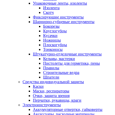
Упаковочные ленты, изоленты
Изолента
Скотч
Фиксирующие инструменты
Шарнирно-губцевые инструменты
Бокорезы
Круглогубцы
Кусачки
Ножницы
Плоскогубцы
Тонконосы
Штукатурно-отделочные инструменты
Кельмы, мастерки
Пистолеты для герметика, пены
Правилы
Строительные ведра
Шпатели
Средства индивидуальной защиты
Каски
Маски, респираторы
Очки, защита зрения
Перчатки, рукавицы, краги
Электроинструменты
Аккумуляторные отвертки, гайковерты
Аксессуары, расходные материалы