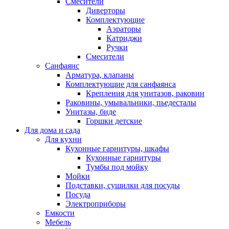
Смесители
Диверторы
Комплектующие
Аэраторы
Катриджи
Ручки
Смесители
Санфаянс
Арматура, клапаны
Комплектующие для санфаянса
Крепления для унитазов, раковин
Раковины, умывальники, пьедесталы
Унитазы, биде
Горшки детские
Для дома и сада
Для кухни
Кухонные гарнитуры, шкафы
Кухонные гарнитуры
Тумбы под мойку
Мойки
Подставки, сушилки для посуды
Посуда
Электроприборы
Емкости
Мебель