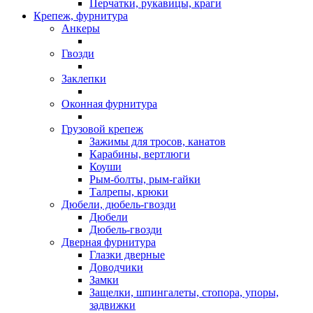
Перчатки, рукавицы, краги
Крепеж, фурнитура
Анкеры
Гвозди
Заклепки
Оконная фурнитура
Грузовой крепеж
Зажимы для тросов, канатов
Карабины, вертлюги
Коуши
Рым-болты, рым-гайки
Талрепы, крюки
Дюбели, дюбель-гвозди
Дюбели
Дюбель-гвозди
Дверная фурнитура
Глазки дверные
Доводчики
Замки
Защелки, шпингалеты, стопора, упоры,
задвижки