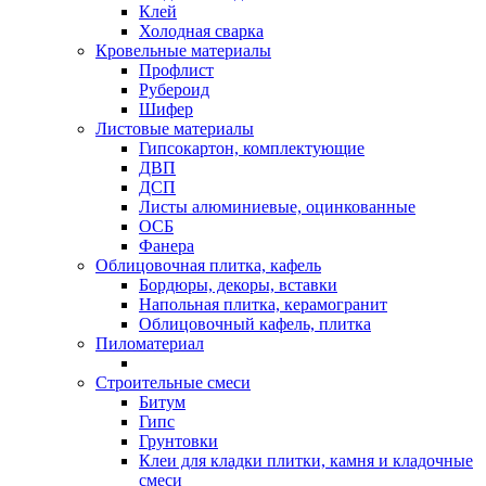
Клей
Холодная сварка
Кровельные материалы
Профлист
Рубероид
Шифер
Листовые материалы
Гипсокартон, комплектующие
ДВП
ДСП
Листы алюминиевые, оцинкованные
ОСБ
Фанера
Облицовочная плитка, кафель
Бордюры, декоры, вставки
Напольная плитка, керамогранит
Облицовочный кафель, плитка
Пиломатериал
Строительные смеси
Битум
Гипс
Грунтовки
Клеи для кладки плитки, камня и кладочные
смеси