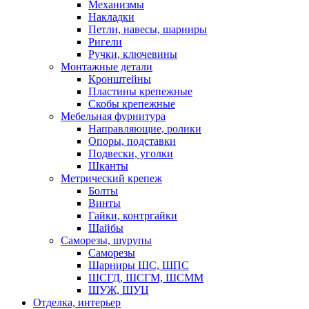
Механизмы
Накладки
Петли, навесы, шарниры
Ригели
Ручки, ключевины
Монтажные детали
Кронштейны
Пластины крепежные
Скобы крепежные
Мебельная фурнитура
Направляющие, ролики
Опоры, подставки
Подвески, уголки
Шканты
Метрический крепеж
Болты
Винты
Гайки, контргайки
Шайбы
Саморезы, шурупы
Саморезы
Шарниры ШС, ШПС
ШСГД, ШСГМ, ШСММ
ШУЖ, ШУЦ
Отделка, интерьер