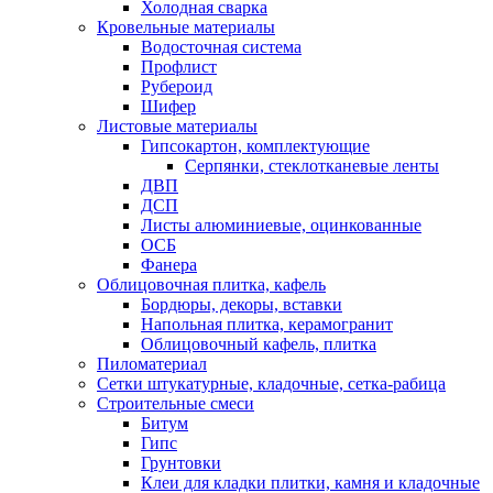
Холодная сварка
Кровельные материалы
Водосточная система
Профлист
Рубероид
Шифер
Листовые материалы
Гипсокартон, комплектующие
Серпянки, стеклотканевые ленты
ДВП
ДСП
Листы алюминиевые, оцинкованные
ОСБ
Фанера
Облицовочная плитка, кафель
Бордюры, декоры, вставки
Напольная плитка, керамогранит
Облицовочный кафель, плитка
Пиломатериал
Сетки штукатурные, кладочные, сетка-рабица
Строительные смеси
Битум
Гипс
Грунтовки
Клеи для кладки плитки, камня и кладочные