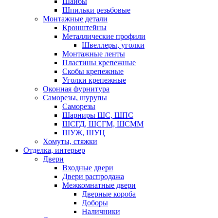
Шайбы
Шпильки резьбовые
Монтажные детали
Кронштейны
Металлические профили
Швеллеры, уголки
Монтажные ленты
Пластины крепежные
Скобы крепежные
Уголки крепежные
Оконная фурнитура
Саморезы, шурупы
Саморезы
Шарниры ШС, ШПС
ШСГД, ШСГМ, ШСММ
ШУЖ, ШУЦ
Хомуты, стяжки
Отделка, интерьер
Двери
Входные двери
Двери распродажа
Межкомнатные двери
Дверные короба
Доборы
Наличники