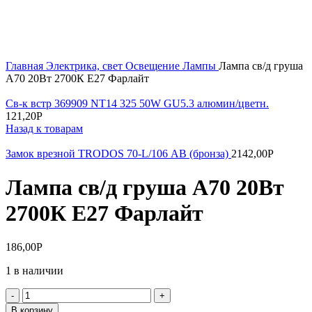
Увеличить
Главная
Электрика, свет
Освещение
Лампы
Лампа св/д груша
А70 20Вт 2700К Е27 Фарлайт
Св-к встр 369909 NT14 325 50W GU5.3 алюмин/цветн.
121,20
Р
Назад к товарам
Замок врезной TRODOS 70-L/106 АВ (бронза)
2142,00
Р
Лампа св/д груша А70 20Вт
2700К Е27 Фарлайт
186,00
Р
1 в наличии
Количество
товара
В корзину