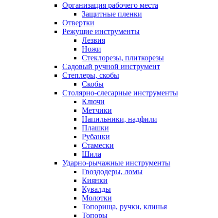
Организация рабочего места
Защитные пленки
Отвертки
Режущие инструменты
Лезвия
Ножи
Стеклорезы, плиткорезы
Садовый ручной инструмент
Степлеры, скобы
Скобы
Столярно-слесарные инструменты
Ключи
Метчики
Напильники, надфили
Плашки
Рубанки
Стамески
Шила
Ударно-рычажные инструменты
Гвоздодеры, ломы
Киянки
Кувалды
Молотки
Топорища, ручки, клинья
Топоры