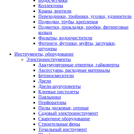
Водосчетчики
Коллекторы
Краны, вентили
Переходники, тройники, уголки, удлинители
Подводки, трубы, крепления
Подмотки, прокладки, пробки, фитинговые
кольца
Фильтры, водоочистители
Фитинги, футорки, муфты, заглушки,
штуцеры
Инструменты, оборудование
Электроинструменты
Аккумуляторные отвертки, гайковерты
Аксессуары, расходные материалы
Бетоносмесители
Дрели
Дрели-шуруповерты
Клеевые пистолеты
Паяльники
Перфораторы
Пилы дисковые, цепные
Садовый электроинструмент
Сварочное оборудование
Строительные фены
Точильный инструмент