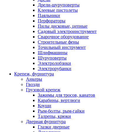
Дрели-шуруповерты
Клеевые пистолеты
Паяльники
Перфораторы
Пилы дисковые, цепные
Садовый электроинструмент
Сварочное оборудование
Строительные фены
Точильный инструмент
Шлифмашины
Шуруповерты
Электролобзики
Электрорубанки
Крепеж, фурнитура
Анкеры
Гвозди
Грузовой крепеж
Зажимы для тросов, канатов
Карабины, вертлюги
Коуши
Рым-болты, рым-гайки
Талрепы, крюки
Дверная фурнитура
Глазки дверные