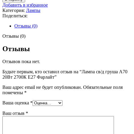
Лампа
Добавить в избранное
св/
Категория:
Лампы
д
Поделиться:
груша
А70
Отзывы (0)
20Вт
2700К
Отзывы (0)
Е27
Фарлайт
Отзывы
Отзывов пока нет.
Будьте первым, кто оставил отзыв на “Лампа св/д груша А70
20Вт 2700К Е27 Фарлайт”
Ваш адрес email не будет опубликован.
Обязательные поля
помечены
*
Ваша оценка
*
Ваш отзыв
*