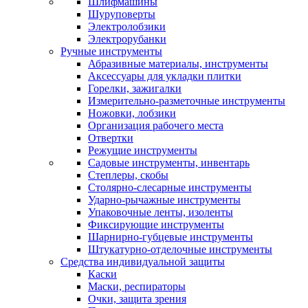
Шлифмашины
Шуруповерты
Электролобзики
Электрорубанки
Ручные инструменты
Абразивные материалы, инструменты
Аксессуары для укладки плитки
Горелки, зажигалки
Измерительно-разметочные инструменты
Ножовки, лобзики
Организация рабочего места
Отвертки
Режущие инструменты
Садовые инструменты, инвентарь
Степлеры, скобы
Столярно-слесарные инструменты
Ударно-рычажные инструменты
Упаковочные ленты, изоленты
Фиксирующие инструменты
Шарнирно-губцевые инструменты
Штукатурно-отделочные инструменты
Средства индивидуальной защиты
Каски
Маски, респираторы
Очки, защита зрения