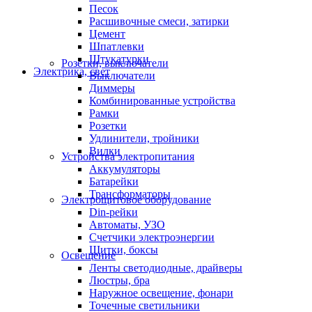
Песок
Расшивочные смеси, затирки
Цемент
Шпатлевки
Штукатурки
Розетки, выключатели
Электрика, свет
Выключатели
Диммеры
Комбинированные устройства
Рамки
Розетки
Удлинители, тройники
Вилки
Устройства электропитания
Аккумуляторы
Батарейки
Трансформаторы
Электрощитовое оборудование
Din-рейки
Автоматы, УЗО
Счетчики электроэнергии
Щитки, боксы
Освещение
Ленты светодиодные, драйверы
Люстры, бра
Наружное освещение, фонари
Точечные светильники