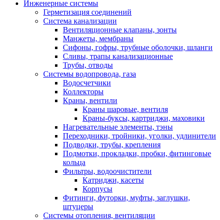
Инженерные системы
Герметизация соединений
Система канализации
Вентиляционные клапаны, зонты
Манжеты, мембраны
Сифоны, гофры, трубные оболочки, шланги
Сливы, трапы канализационные
Трубы, отводы
Системы водопровода, газа
Водосчетчики
Коллекторы
Краны, вентили
Краны шаровые, вентиля
Краны-буксы, картриджи, маховики
Нагревательные элементы, тэны
Переходники, тройники, уголки, удлинители
Подводки, трубы, крепления
Подмотки, прокладки, пробки, фитинговые
кольца
Фильтры, водоочистители
Катриджи, касеты
Корпусы
Фитинги, футорки, муфты, заглушки,
штуцеры
Системы отопления, вентиляции