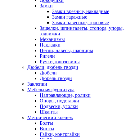
Доводчики
Замки
Замки врезные, накладные
Замки гаражные
Замки навесные, тросовые
Защелки, шпингалеты, стопора, упоры,
задвижки
Механизмы
Накладки
Петли, навесы, шарниры
Ригели
Ручки, ключевины
Дюбели, дюбель-гвозди
Дюбели
Дюбель-гвозди
Заклепки
Мебельная фурнитура
Направляющие, ролики
Опоры, подставки
Подвески, уголки
Шканты
Метрический крепеж
Болты
Винты
Гайки, контргайки