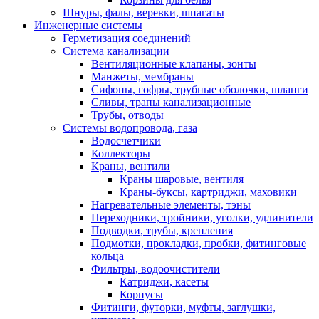
Шнуры, фалы, веревки, шпагаты
Инженерные системы
Герметизация соединений
Система канализации
Вентиляционные клапаны, зонты
Манжеты, мембраны
Сифоны, гофры, трубные оболочки, шланги
Сливы, трапы канализационные
Трубы, отводы
Системы водопровода, газа
Водосчетчики
Коллекторы
Краны, вентили
Краны шаровые, вентиля
Краны-буксы, картриджи, маховики
Нагревательные элементы, тэны
Переходники, тройники, уголки, удлинители
Подводки, трубы, крепления
Подмотки, прокладки, пробки, фитинговые
кольца
Фильтры, водоочистители
Катриджи, касеты
Корпусы
Фитинги, футорки, муфты, заглушки,