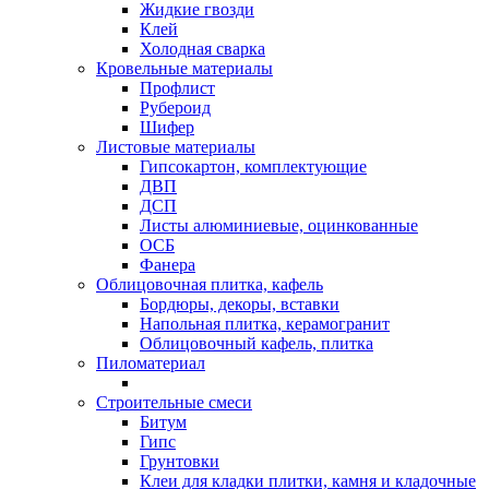
Жидкие гвозди
Клей
Холодная сварка
Кровельные материалы
Профлист
Рубероид
Шифер
Листовые материалы
Гипсокартон, комплектующие
ДВП
ДСП
Листы алюминиевые, оцинкованные
ОСБ
Фанера
Облицовочная плитка, кафель
Бордюры, декоры, вставки
Напольная плитка, керамогранит
Облицовочный кафель, плитка
Пиломатериал
Строительные смеси
Битум
Гипс
Грунтовки
Клеи для кладки плитки, камня и кладочные