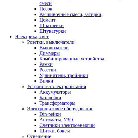
смеси
Песок
Расшивочные смеси, затирки
Цемент
Шпатлевки
Штукатурки
Электрика, свет
Розетки, выключатели
Выключатели
Диммеры
Комбинированные устройства
Рамки
Розетки
Удлинители, тройники
Вилки
Устройства электропитания
Аккумуляторы
Батарейки
Трансформаторы
Электрощитовое оборудование
Din-рейки
Автоматы, УЗО
Счетчики электроэнергии
Щитки, боксы
Освещение