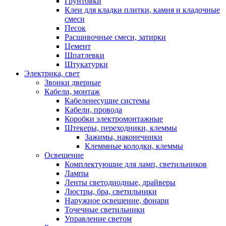
Грунтовки
Клеи для кладки плитки, камня и кладочные
смеси
Песок
Расшивочные смеси, затирки
Цемент
Шпатлевки
Штукатурки
Электрика, свет
Звонки дверные
Кабели, монтаж
Кабеленесущие системы
Кабели, провода
Коробки электромонтажные
Штекеры, переходники, клеммы
Зажимы, наконечники
Клеммные колодки, клеммы
Освещение
Комплектующие для ламп, светильников
Лампы
Ленты светодиодные, драйверы
Люстры, бра, светильники
Наружное освещение, фонари
Точечные светильники
Управление светом