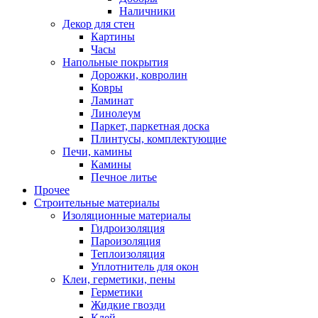
Наличники
Декор для стен
Картины
Часы
Напольные покрытия
Дорожки, ковролин
Ковры
Ламинат
Линолеум
Паркет, паркетная доска
Плинтусы, комплектующие
Печи, камины
Камины
Печное литье
Прочее
Строительные материалы
Изоляционные материалы
Гидроизоляция
Пароизоляция
Теплоизоляция
Уплотнитель для окон
Клеи, герметики, пены
Герметики
Жидкие гвозди
Клей