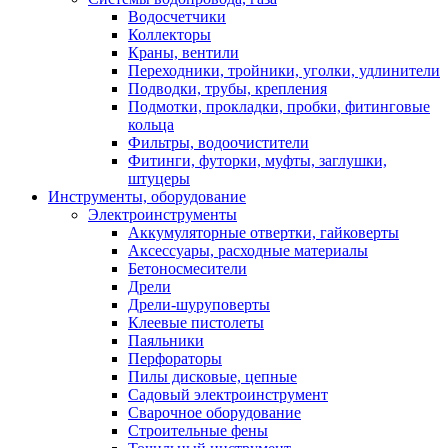
Водосчетчики
Коллекторы
Краны, вентили
Переходники, тройники, уголки, удлинители
Подводки, трубы, крепления
Подмотки, прокладки, пробки, фитинговые
кольца
Фильтры, водоочистители
Фитинги, футорки, муфты, заглушки,
штуцеры
Инструменты, оборудование
Электроинструменты
Аккумуляторные отвертки, гайковерты
Аксессуары, расходные материалы
Бетоносмесители
Дрели
Дрели-шуруповерты
Клеевые пистолеты
Паяльники
Перфораторы
Пилы дисковые, цепные
Садовый электроинструмент
Сварочное оборудование
Строительные фены