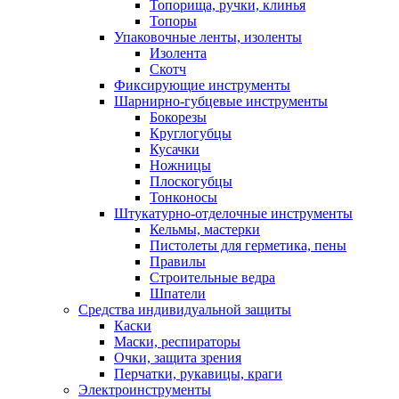
Топорища, ручки, клинья
Топоры
Упаковочные ленты, изоленты
Изолента
Скотч
Фиксирующие инструменты
Шарнирно-губцевые инструменты
Бокорезы
Круглогубцы
Кусачки
Ножницы
Плоскогубцы
Тонконосы
Штукатурно-отделочные инструменты
Кельмы, мастерки
Пистолеты для герметика, пены
Правилы
Строительные ведра
Шпатели
Средства индивидуальной защиты
Каски
Маски, респираторы
Очки, защита зрения
Перчатки, рукавицы, краги
Электроинструменты