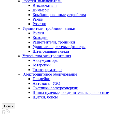
Розетки, выключатели
Выключатели
Диммеры
Комбинированные устройства
Рамки
Розетки
Удлинители, тройники, вилки
Вилки
Колодки
Разветвители, тройники
Удлинители, сетевые фильтры
Штепсельные гнезда
Устройства электропитания
Аккумуляторы
Батарейки
Трансформаторы
Электрощитовое оборудование
Din-рейки
Автоматы, УЗО
Счетчики электроэнергии
Шины нулевые, соединительные, навесные
Щитки, боксы
Поиск