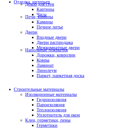
Отделка, интерьер
Декор для стен
Картины
Часы
Печи, камины
Камины
Печное литье
Двери
Входные двери
Двери распродажа
Межкомнатные двери
Напольные покрытия
Дорожки, ковролин
Ковры
Ламинат
Линолеум
Паркет, паркетная доска
Строительные материалы
Изоляционные материалы
Гидроизоляция
Пароизоляция
Теплоизоляция
Уплотнитель для окон
Клеи, герметики, пены
Герметики