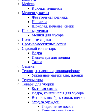
Мебель
Крючки, вешалки
Мелочи у кассы
Жевательная резинка
Напитки
Шоколад, печенье, снеки
Пакеты, мешки
Мешки для мусора
Почтовые ящики
Противомоскитные сетки
Садовый инвентарь
Ведра
Инвентарь для полива
Тачки
Семена
Теплицы, парники, поликарбонат
Укрывные материалы, пленки
Термометры
Товары для уборки
Бытовая химия
Ведра, контейнеры для мусора
Веники, швабры, совки, щетки
Уход за одеждой
Гладильные доски
Корзины для белья