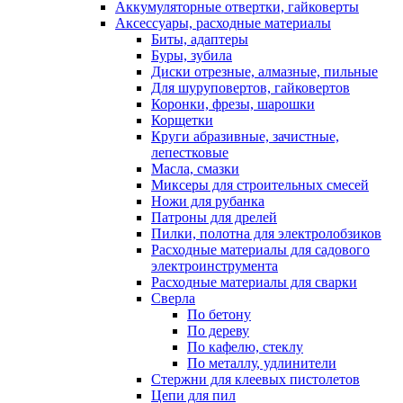
Аккумуляторные отвертки, гайковерты
Аксессуары, расходные материалы
Биты, адаптеры
Буры, зубила
Диски отрезные, алмазные, пильные
Для шуруповертов, гайковертов
Коронки, фрезы, шарошки
Корщетки
Круги абразивные, зачистные,
лепестковые
Масла, смазки
Миксеры для строительных смесей
Ножи для рубанка
Патроны для дрелей
Пилки, полотна для электролобзиков
Расходные материалы для садового
электроинструмента
Расходные материалы для сварки
Сверла
По бетону
По дереву
По кафелю, стеклу
По металлу, удлинители
Стержни для клеевых пистолетов
Цепи для пил