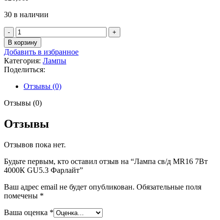
30 в наличии
Количество
товара
В корзину
Лампа
Добавить в избранное
св/
Категория:
Лампы
д
Поделиться:
MR16
7Вт
Отзывы (0)
4000К
GU5.3
Отзывы (0)
Фарлайт
Отзывы
Отзывов пока нет.
Будьте первым, кто оставил отзыв на “Лампа св/д MR16 7Вт
4000К GU5.3 Фарлайт”
Ваш адрес email не будет опубликован.
Обязательные поля
помечены
*
Ваша оценка
*