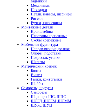
задвижки
Механизмы
Накладки
Петли, навесы, шарниры
Ригели
Ручки, ключевины
Монтажные детали
Кронштейны
Пластины крепежные
Скобы крепежные
Мебельная фурнитура
Направляющие, ролики
Опоры, подставки
Подвески, уголки
Шканты
Метрический крепеж
Болты
Винты
Гайки, контргайки
Шайбы
Саморезы, шурупы
Саморезы
Шарниры ШС, ШПС
ШСГД, ШСГМ, ШСММ
ШУЖ, ШУЦ