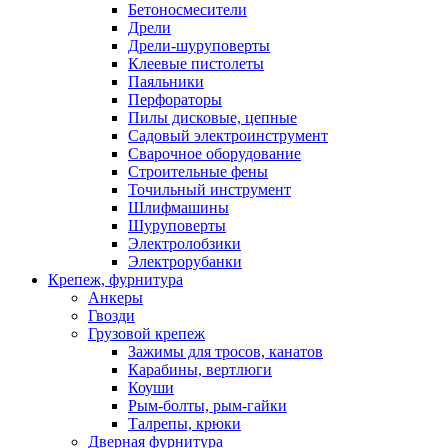
Бетоносмесители
Дрели
Дрели-шуруповерты
Клеевые пистолеты
Паяльники
Перфораторы
Пилы дисковые, цепные
Садовый электроинструмент
Сварочное оборудование
Строительные фены
Точильный инструмент
Шлифмашины
Шуруповерты
Электролобзики
Электрорубанки
Крепеж, фурнитура
Анкеры
Гвозди
Грузовой крепеж
Зажимы для тросов, канатов
Карабины, вертлюги
Коуши
Рым-болты, рым-гайки
Талрепы, крюки
Дверная фурнитура