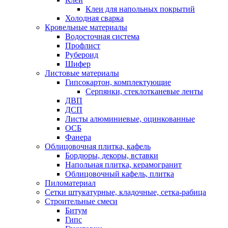
Клеи для напольных покрытий
Холодная сварка
Кровельные материалы
Водосточная система
Профлист
Рубероид
Шифер
Листовые материалы
Гипсокартон, комплектующие
Серпянки, стеклотканевые ленты
ДВП
ДСП
Листы алюминиевые, оцинкованные
ОСБ
Фанера
Облицовочная плитка, кафель
Бордюры, декоры, вставки
Напольная плитка, керамогранит
Облицовочный кафель, плитка
Пиломатериал
Сетки штукатурные, кладочные, сетка-рабица
Строительные смеси
Битум
Гипс