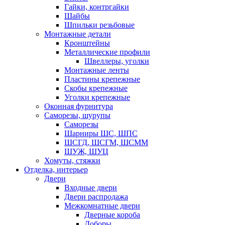
Гайки, контргайки
Шайбы
Шпильки резьбовые
Монтажные детали
Кронштейны
Металлические профили
Швеллеры, уголки
Монтажные ленты
Пластины крепежные
Скобы крепежные
Уголки крепежные
Оконная фурнитура
Саморезы, шурупы
Саморезы
Шарниры ШС, ШПС
ШСГД, ШСГМ, ШСММ
ШУЖ, ШУЦ
Хомуты, стяжки
Отделка, интерьер
Двери
Входные двери
Двери распродажа
Межкомнатные двери
Дверные короба
Доборы