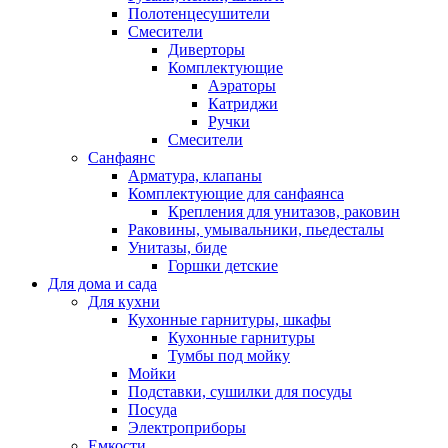
Полотенцесушители
Смесители
Диверторы
Комплектующие
Аэраторы
Катриджи
Ручки
Смесители
Санфаянс
Арматура, клапаны
Комплектующие для санфаянса
Крепления для унитазов, раковин
Раковины, умывальники, пьедесталы
Унитазы, биде
Горшки детские
Для дома и сада
Для кухни
Кухонные гарнитуры, шкафы
Кухонные гарнитуры
Тумбы под мойку
Мойки
Подставки, сушилки для посуды
Посуда
Электроприборы
Емкости