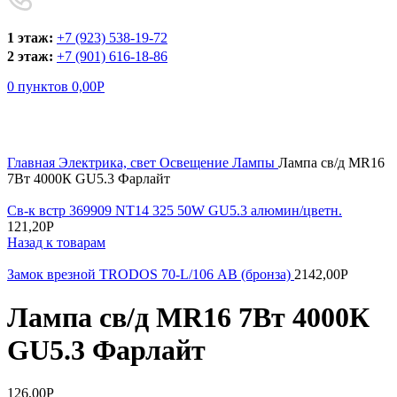
1 этаж:
+7 (923) 538-19-72
2 этаж:
+7 (901) 616-18-86
0
пунктов
0,00
Р
Увеличить
Главная
Электрика, свет
Освещение
Лампы
Лампа св/д MR16
7Вт 4000К GU5.3 Фарлайт
Св-к встр 369909 NT14 325 50W GU5.3 алюмин/цветн.
121,20
Р
Назад к товарам
Замок врезной TRODOS 70-L/106 АВ (бронза)
2142,00
Р
Лампа св/д MR16 7Вт 4000К
GU5.3 Фарлайт
126,00
Р