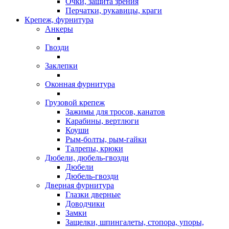
Очки, защита зрения
Перчатки, рукавицы, краги
Крепеж, фурнитура
Анкеры
Гвозди
Заклепки
Оконная фурнитура
Грузовой крепеж
Зажимы для тросов, канатов
Карабины, вертлюги
Коуши
Рым-болты, рым-гайки
Талрепы, крюки
Дюбели, дюбель-гвозди
Дюбели
Дюбель-гвозди
Дверная фурнитура
Глазки дверные
Доводчики
Замки
Защелки, шпингалеты, стопора, упоры,