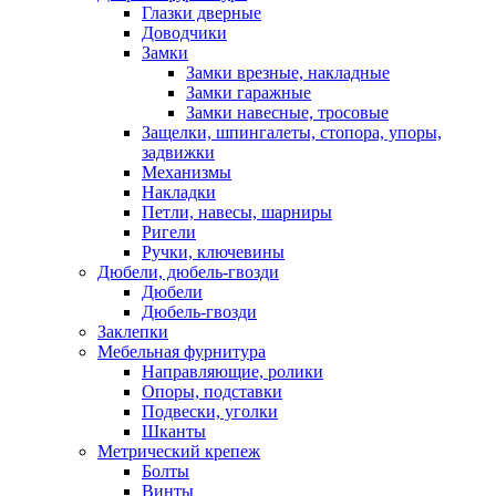
Глазки дверные
Доводчики
Замки
Замки врезные, накладные
Замки гаражные
Замки навесные, тросовые
Защелки, шпингалеты, стопора, упоры,
задвижки
Механизмы
Накладки
Петли, навесы, шарниры
Ригели
Ручки, ключевины
Дюбели, дюбель-гвозди
Дюбели
Дюбель-гвозди
Заклепки
Мебельная фурнитура
Направляющие, ролики
Опоры, подставки
Подвески, уголки
Шканты
Метрический крепеж
Болты
Винты