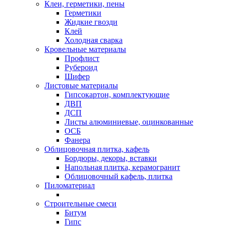
Клеи, герметики, пены
Герметики
Жидкие гвозди
Клей
Холодная сварка
Кровельные материалы
Профлист
Рубероид
Шифер
Листовые материалы
Гипсокартон, комплектующие
ДВП
ДСП
Листы алюминиевые, оцинкованные
ОСБ
Фанера
Облицовочная плитка, кафель
Бордюры, декоры, вставки
Напольная плитка, керамогранит
Облицовочный кафель, плитка
Пиломатериал
Строительные смеси
Битум
Гипс