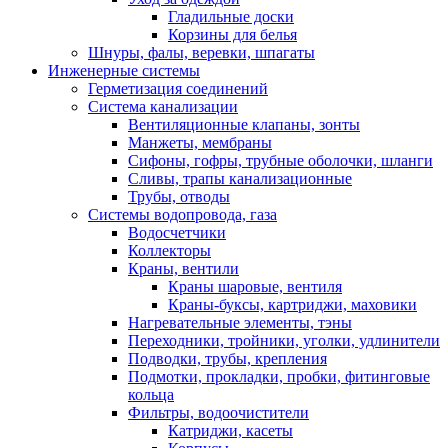
Гладильные доски
Корзины для белья
Шнуры, фалы, веревки, шпагаты
Инженерные системы
Герметизация соединений
Система канализации
Вентиляционные клапаны, зонты
Манжеты, мембраны
Сифоны, гофры, трубные оболочки, шланги
Сливы, трапы канализационные
Трубы, отводы
Системы водопровода, газа
Водосчетчики
Коллекторы
Краны, вентили
Краны шаровые, вентиля
Краны-буксы, картриджи, маховики
Нагревательные элементы, тэны
Переходники, тройники, уголки, удлинители
Подводки, трубы, крепления
Подмотки, прокладки, пробки, фитинговые
кольца
Фильтры, водоочистители
Катриджи, касеты