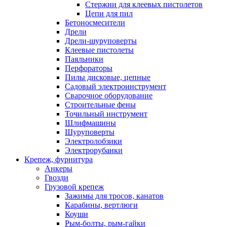
Стержни для клеевых пистолетов
Цепи для пил
Бетоносмесители
Дрели
Дрели-шуруповерты
Клеевые пистолеты
Паяльники
Перфораторы
Пилы дисковые, цепные
Садовый электроинструмент
Сварочное оборудование
Строительные фены
Точильный инструмент
Шлифмашины
Шуруповерты
Электролобзики
Электрорубанки
Крепеж, фурнитура
Анкеры
Гвозди
Грузовой крепеж
Зажимы для тросов, канатов
Карабины, вертлюги
Коуши
Рым-болты, рым-гайки