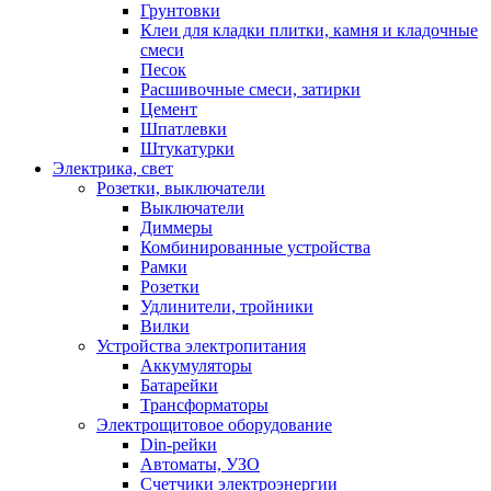
Грунтовки
Клеи для кладки плитки, камня и кладочные
смеси
Песок
Расшивочные смеси, затирки
Цемент
Шпатлевки
Штукатурки
Электрика, свет
Розетки, выключатели
Выключатели
Диммеры
Комбинированные устройства
Рамки
Розетки
Удлинители, тройники
Вилки
Устройства электропитания
Аккумуляторы
Батарейки
Трансформаторы
Электрощитовое оборудование
Din-рейки
Автоматы, УЗО
Счетчики электроэнергии