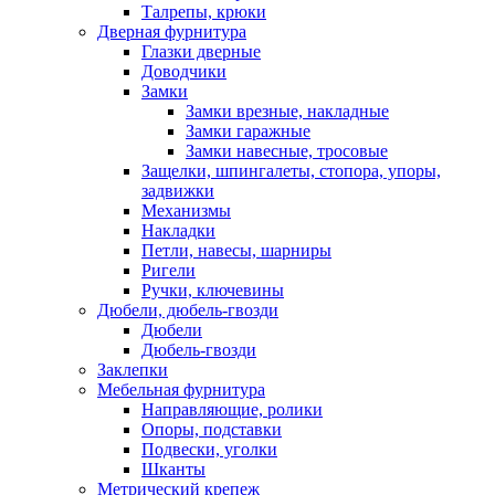
Талрепы, крюки
Дверная фурнитура
Глазки дверные
Доводчики
Замки
Замки врезные, накладные
Замки гаражные
Замки навесные, тросовые
Защелки, шпингалеты, стопора, упоры,
задвижки
Механизмы
Накладки
Петли, навесы, шарниры
Ригели
Ручки, ключевины
Дюбели, дюбель-гвозди
Дюбели
Дюбель-гвозди
Заклепки
Мебельная фурнитура
Направляющие, ролики
Опоры, подставки
Подвески, уголки
Шканты
Метрический крепеж