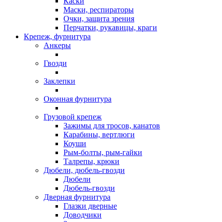
Каски
Маски, респираторы
Очки, защита зрения
Перчатки, рукавицы, краги
Крепеж, фурнитура
Анкеры
Гвозди
Заклепки
Оконная фурнитура
Грузовой крепеж
Зажимы для тросов, канатов
Карабины, вертлюги
Коуши
Рым-болты, рым-гайки
Талрепы, крюки
Дюбели, дюбель-гвозди
Дюбели
Дюбель-гвозди
Дверная фурнитура
Глазки дверные
Доводчики