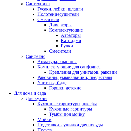
Сантехника
Гусаки, лейки, шланги
Полотенцесушители
Смесители
Диверторы
Комплектующие
Аэраторы
Катриджи
Ручки
Смесители
Санфаянс
Арматура, клапаны
Комплектующие для санфаянса
Крепления для унитазов, раковин
Раковины, умывальники, пьедесталы
Унитазы, биде
Горшки детские
Для дома и сада
Для кухни
Кухонные гарнитуры, шкафы
Кухонные гарнитуры
Тумбы под мойку
Мойки
Подставки, сушилки для посуды
Посуда