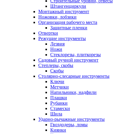
Строительные уровни, отвесы
Штангенциркули
Монтажный инструмент
Ножовки, лобзики
Организация рабочего места
Защитные пленки
Отвертки
Режущие инструменты
Лезвия
Ножи
Стеклорезы, плиткорезы
Садовый ручной инструмент
Степлеры, скобы
Скобы
Столярно-слесарные инструменты
Ключи
Метчики
Напильники, надфили
Плашки
Рубанки
Стамески
Шила
Ударно-рычажные инструменты
Гвоздодеры, ломы
Киянки