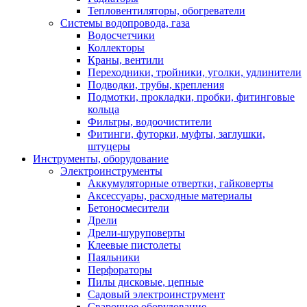
Тепловентиляторы, обогреватели
Системы водопровода, газа
Водосчетчики
Коллекторы
Краны, вентили
Переходники, тройники, уголки, удлинители
Подводки, трубы, крепления
Подмотки, прокладки, пробки, фитинговые
кольца
Фильтры, водоочистители
Фитинги, футорки, муфты, заглушки,
штуцеры
Инструменты, оборудование
Электроинструменты
Аккумуляторные отвертки, гайковерты
Аксессуары, расходные материалы
Бетоносмесители
Дрели
Дрели-шуруповерты
Клеевые пистолеты
Паяльники
Перфораторы
Пилы дисковые, цепные
Садовый электроинструмент
Сварочное оборудование