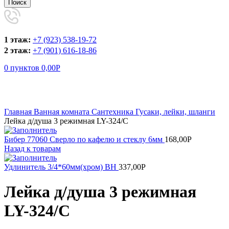
Поиск
1 этаж:
+7 (923) 538-19-72
2 этаж:
+7 (901) 616-18-86
0
пунктов
0,00
Р
Увеличить
Главная
Ванная комната
Сантехника
Гусаки, лейки, шланги
Лейка д/душа 3 режимная LY-324/C
Бибер 77060 Сверло по кафелю и стеклу 6мм
168,00
Р
Назад к товарам
Удлинитель 3/4*60мм(хром) ВН
337,00
Р
Лейка д/душа 3 режимная
LY-324/C