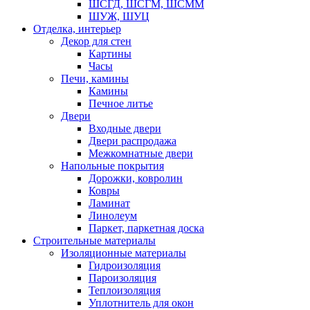
ШСГД, ШСГМ, ШСММ
ШУЖ, ШУЦ
Отделка, интерьер
Декор для стен
Картины
Часы
Печи, камины
Камины
Печное литье
Двери
Входные двери
Двери распродажа
Межкомнатные двери
Напольные покрытия
Дорожки, ковролин
Ковры
Ламинат
Линолеум
Паркет, паркетная доска
Строительные материалы
Изоляционные материалы
Гидроизоляция
Пароизоляция
Теплоизоляция
Уплотнитель для окон