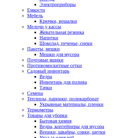
Электроприборы
Емкости
Мебель
Крючки, вешалки
Мелочи у кассы
Жевательная резинка
Напитки
Шоколад, печенье, снеки
Пакеты, мешки
Мешки для мусора
Почтовые ящики
Противомоскитные сетки
Садовый инвентарь
Ведра
Инвентарь для полива
Тачки
Семена
Теплицы, парники, поликарбонат
Укрывные материалы, пленки
Термометры
Товары для уборки
Бытовая химия
Ведра, контейнеры для мусора
Веники, швабры, совки, щетки
Уход за одеждой