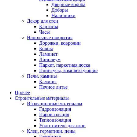
Дверные короба
Доборы
Наличники
Декор для стен
Картины
Часы
Напольные покрытия
Дорожки, ковролин
Ковры
Ламинат
Линолеум
Паркет, паркетная доска
Плинтусы, комплектующие
Печи, камины
Камины
Печное литье
Прочее
Строительные материалы
Изоляционные материалы
Гидроизоляция
Пароизоляция
Теплоизоляция
Уплотнитель для окон
Клеи, герметики, пены
Герметики