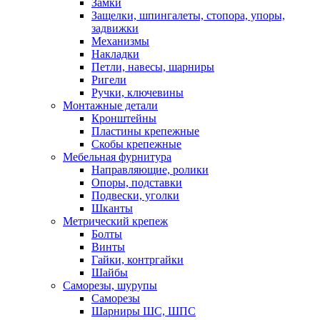
Замки
Защелки, шпингалеты, стопора, упоры,
задвижки
Механизмы
Накладки
Петли, навесы, шарниры
Ригели
Ручки, ключевины
Монтажные детали
Кронштейны
Пластины крепежные
Скобы крепежные
Мебельная фурнитура
Направляющие, ролики
Опоры, подставки
Подвески, уголки
Шканты
Метрический крепеж
Болты
Винты
Гайки, контргайки
Шайбы
Саморезы, шурупы
Саморезы
Шарниры ШС, ШПС