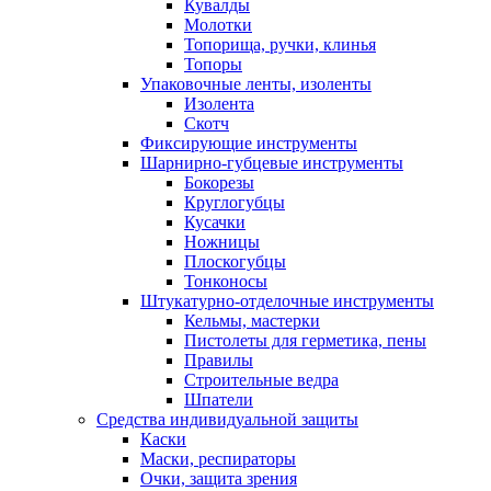
Кувалды
Молотки
Топорища, ручки, клинья
Топоры
Упаковочные ленты, изоленты
Изолента
Скотч
Фиксирующие инструменты
Шарнирно-губцевые инструменты
Бокорезы
Круглогубцы
Кусачки
Ножницы
Плоскогубцы
Тонконосы
Штукатурно-отделочные инструменты
Кельмы, мастерки
Пистолеты для герметика, пены
Правилы
Строительные ведра
Шпатели
Средства индивидуальной защиты
Каски
Маски, респираторы
Очки, защита зрения