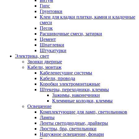
Битум
Гипс
Грунтовки
Клеи для кладки плитки, камня и кладочные
смеси
Песок
Расшивочные смеси, затирки
Цемент
Шпатлевки
Штукатурки
Электрика, свет
Звонки дверные
Кабели, монтаж
Кабеленесущие системы
Кабели, провода
Коробки электромонтажные
Штекеры, переходники, клеммы
Зажимы, наконечники
Клеммные колодки, клеммы
Освещение
Комплектующие для ламп, светильников
Лампы
Ленты светодиодные, драйверы
Люстры, бра, светильники
Наружное освещение, фонари