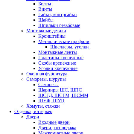
Болты
Винты
Гайки, контргайки
Шайбы
Шпильки резьбовые
Монтажные детали
Кронштейны
Металлические профили
Швеллеры, уголки
Монтажные ленты
Пластины крепежные
Скобы крепежные
Уголки крепежные
Оконная фурнитура
Саморезы, шурупы
Саморезы
Шарниры ШС, ШПС
ШСГД, ШСГМ, ШСММ
ШУЖ, ШУЦ
Хомуты, стяжки
Отделка, интерьер
Двери
Входные двери
Двери распродажа
Межкомнатные двери