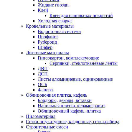
Жидкие гвозди
Клей
Клеи для напольных покрытий
Холодная сварка
Кровельные материалы
Водосточная система
Профлист
Рубероид
Шифер
Листовые материалы
Гипсокартон, комплектующие
Серпянки, стеклотканевые ленты
ДВП
ДСП
Листы алюминиевые, оцинкованные
ОСБ
Фанера
Облицовочная плитка, кафель
Бордюры, декоры, вставки
Напольная плитка, керамогранит
Облицовочный кафель, плитка
Пиломатериал
Сетки штукатурные, кладочные, сетка-рабица
Строительные смеси