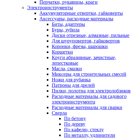
Перчатки, рукавицы, краги
Электроинструменты
Аккумуляторные отвертки, гайковерты
Аксессуары, расходные материалы
Биты, адаптеры
Буры, зубила
Диски отрезные, алмазные, пильные
Для шуруповертов, гайковертов
Коронки, фрезы, шарошки
Корщетки
Круги абразивные, зачистные,
лепестковые
Масла, смазки
Миксеры для строительных смесей
Ножи для рубанка
Патроны для дрелей
Пилки, полотна для электролобзиков
Расходные материалы для садового
электроинструмента
Расходные материалы для сварки
Сверла
По бетону
По дереву
По кафелю, стеклу
По металлу, удлинители