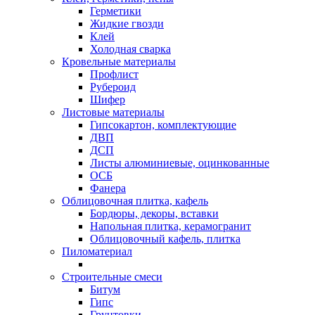
Герметики
Жидкие гвозди
Клей
Холодная сварка
Кровельные материалы
Профлист
Рубероид
Шифер
Листовые материалы
Гипсокартон, комплектующие
ДВП
ДСП
Листы алюминиевые, оцинкованные
ОСБ
Фанера
Облицовочная плитка, кафель
Бордюры, декоры, вставки
Напольная плитка, керамогранит
Облицовочный кафель, плитка
Пиломатериал
Строительные смеси
Битум
Гипс
Грунтовки