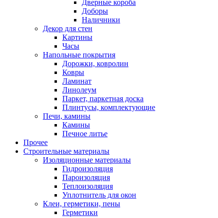
Дверные короба
Доборы
Наличники
Декор для стен
Картины
Часы
Напольные покрытия
Дорожки, ковролин
Ковры
Ламинат
Линолеум
Паркет, паркетная доска
Плинтусы, комплектующие
Печи, камины
Камины
Печное литье
Прочее
Строительные материалы
Изоляционные материалы
Гидроизоляция
Пароизоляция
Теплоизоляция
Уплотнитель для окон
Клеи, герметики, пены
Герметики