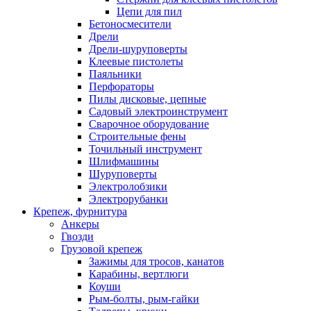
Цепи для пил
Бетоносмесители
Дрели
Дрели-шуруповерты
Клеевые пистолеты
Паяльники
Перфораторы
Пилы дисковые, цепные
Садовый электроинструмент
Сварочное оборудование
Строительные фены
Точильный инструмент
Шлифмашины
Шуруповерты
Электролобзики
Электрорубанки
Крепеж, фурнитура
Анкеры
Гвозди
Грузовой крепеж
Зажимы для тросов, канатов
Карабины, вертлюги
Коуши
Рым-болты, рым-гайки