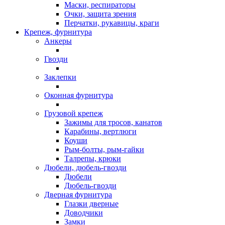
Маски, респираторы
Очки, защита зрения
Перчатки, рукавицы, краги
Крепеж, фурнитура
Анкеры
Гвозди
Заклепки
Оконная фурнитура
Грузовой крепеж
Зажимы для тросов, канатов
Карабины, вертлюги
Коуши
Рым-болты, рым-гайки
Талрепы, крюки
Дюбели, дюбель-гвозди
Дюбели
Дюбель-гвозди
Дверная фурнитура
Глазки дверные
Доводчики
Замки