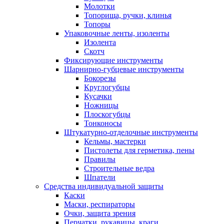
Молотки
Топорища, ручки, клинья
Топоры
Упаковочные ленты, изоленты
Изолента
Скотч
Фиксирующие инструменты
Шарнирно-губцевые инструменты
Бокорезы
Круглогубцы
Кусачки
Ножницы
Плоскогубцы
Тонконосы
Штукатурно-отделочные инструменты
Кельмы, мастерки
Пистолеты для герметика, пены
Правилы
Строительные ведра
Шпатели
Средства индивидуальной защиты
Каски
Маски, респираторы
Очки, защита зрения
Перчатки, рукавицы, краги