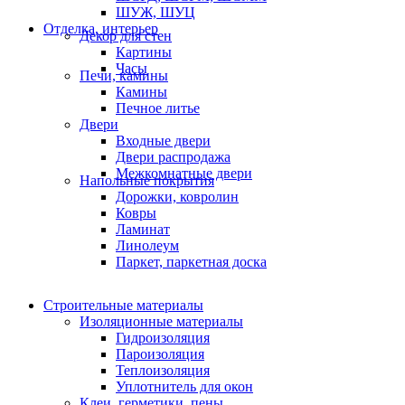
ШУЖ, ШУЦ
Отделка, интерьер
Декор для стен
Картины
Часы
Печи, камины
Камины
Печное литье
Двери
Входные двери
Двери распродажа
Межкомнатные двери
Напольные покрытия
Дорожки, ковролин
Ковры
Ламинат
Линолеум
Паркет, паркетная доска
Строительные материалы
Изоляционные материалы
Гидроизоляция
Пароизоляция
Теплоизоляция
Уплотнитель для окон
Клеи, герметики, пены