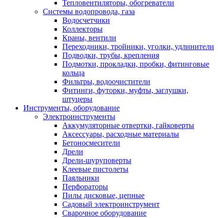
Тепловентиляторы, обогреватели
Системы водопровода, газа
Водосчетчики
Коллекторы
Краны, вентили
Переходники, тройники, уголки, удлинители
Подводки, трубы, крепления
Подмотки, прокладки, пробки, фитинговые
кольца
Фильтры, водоочистители
Фитинги, футорки, муфты, заглушки,
штуцеры
Инструменты, оборудование
Электроинструменты
Аккумуляторные отвертки, гайковерты
Аксессуары, расходные материалы
Бетоносмесители
Дрели
Дрели-шуруповерты
Клеевые пистолеты
Паяльники
Перфораторы
Пилы дисковые, цепные
Садовый электроинструмент
Сварочное оборудование