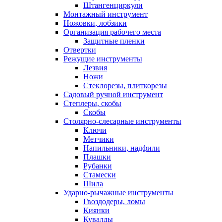
Штангенциркули
Монтажный инструмент
Ножовки, лобзики
Организация рабочего места
Защитные пленки
Отвертки
Режущие инструменты
Лезвия
Ножи
Стеклорезы, плиткорезы
Садовый ручной инструмент
Степлеры, скобы
Скобы
Столярно-слесарные инструменты
Ключи
Метчики
Напильники, надфили
Плашки
Рубанки
Стамески
Шила
Ударно-рычажные инструменты
Гвоздодеры, ломы
Киянки
Кувалды