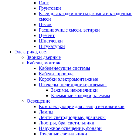
Гипс
Грунтовки
Клеи для кладки плитки, камня и кладочные
смеси
Песок
Расшивочные смеси, затирки
Цемент
Шпатлевки
Штукатурки
Электрика, свет
Звонки дверные
Кабели, монтаж
Кабеленесущие системы
Кабели, провода
Коробки электромонтажные
Штекеры, переходники, клеммы
Зажимы, наконечники
Клеммные колодки, клеммы
Освещение
Комплектующие для ламп, светильников
Лампы
Ленты светодиодные, драйверы
Люстры, бра, светильники
Наружное освещение, фонари
Точечные светильники