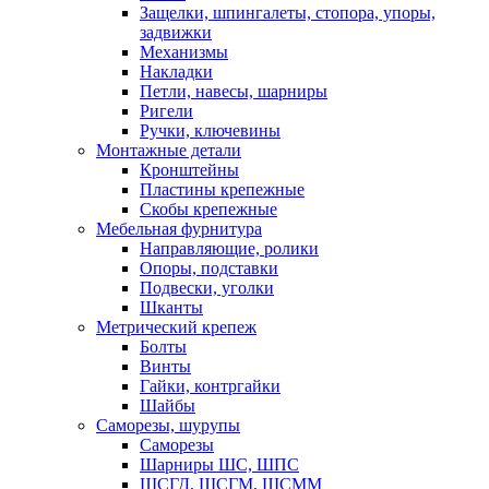
Защелки, шпингалеты, стопора, упоры,
задвижки
Механизмы
Накладки
Петли, навесы, шарниры
Ригели
Ручки, ключевины
Монтажные детали
Кронштейны
Пластины крепежные
Скобы крепежные
Мебельная фурнитура
Направляющие, ролики
Опоры, подставки
Подвески, уголки
Шканты
Метрический крепеж
Болты
Винты
Гайки, контргайки
Шайбы
Саморезы, шурупы
Саморезы
Шарниры ШС, ШПС
ШСГД, ШСГМ, ШСММ