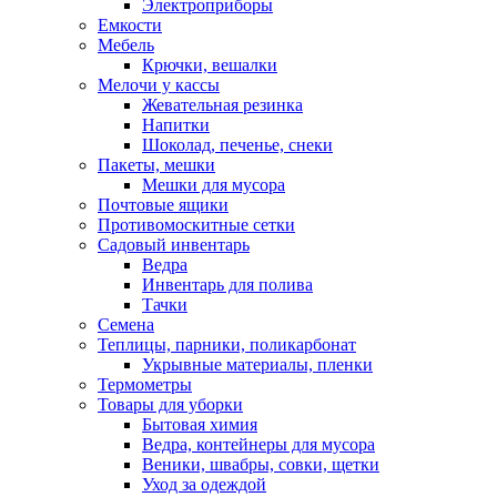
Электроприборы
Емкости
Мебель
Крючки, вешалки
Мелочи у кассы
Жевательная резинка
Напитки
Шоколад, печенье, снеки
Пакеты, мешки
Мешки для мусора
Почтовые ящики
Противомоскитные сетки
Садовый инвентарь
Ведра
Инвентарь для полива
Тачки
Семена
Теплицы, парники, поликарбонат
Укрывные материалы, пленки
Термометры
Товары для уборки
Бытовая химия
Ведра, контейнеры для мусора
Веники, швабры, совки, щетки
Уход за одеждой