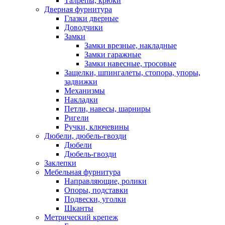
Талрепы, крюки
Дверная фурнитура
Глазки дверные
Доводчики
Замки
Замки врезные, накладные
Замки гаражные
Замки навесные, тросовые
Защелки, шпингалеты, стопора, упоры,
задвижки
Механизмы
Накладки
Петли, навесы, шарниры
Ригели
Ручки, ключевины
Дюбели, дюбель-гвозди
Дюбели
Дюбель-гвозди
Заклепки
Мебельная фурнитура
Направляющие, ролики
Опоры, подставки
Подвески, уголки
Шканты
Метрический крепеж