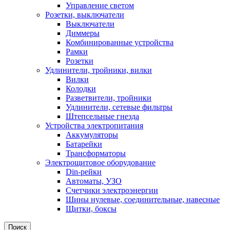
Управление светом
Розетки, выключатели
Выключатели
Диммеры
Комбинированные устройства
Рамки
Розетки
Удлинители, тройники, вилки
Вилки
Колодки
Разветвители, тройники
Удлинители, сетевые фильтры
Штепсельные гнезда
Устройства электропитания
Аккумуляторы
Батарейки
Трансформаторы
Электрощитовое оборудование
Din-рейки
Автоматы, УЗО
Счетчики электроэнергии
Шины нулевые, соединительные, навесные
Щитки, боксы
Поиск