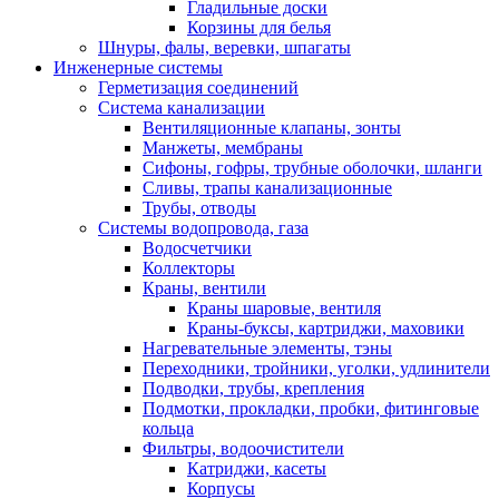
Гладильные доски
Корзины для белья
Шнуры, фалы, веревки, шпагаты
Инженерные системы
Герметизация соединений
Система канализации
Вентиляционные клапаны, зонты
Манжеты, мембраны
Сифоны, гофры, трубные оболочки, шланги
Сливы, трапы канализационные
Трубы, отводы
Системы водопровода, газа
Водосчетчики
Коллекторы
Краны, вентили
Краны шаровые, вентиля
Краны-буксы, картриджи, маховики
Нагревательные элементы, тэны
Переходники, тройники, уголки, удлинители
Подводки, трубы, крепления
Подмотки, прокладки, пробки, фитинговые
кольца
Фильтры, водоочистители
Катриджи, касеты
Корпусы