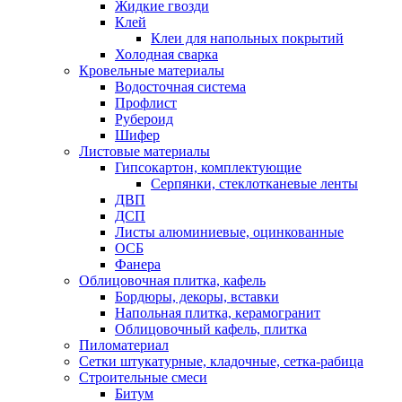
Жидкие гвозди
Клей
Клеи для напольных покрытий
Холодная сварка
Кровельные материалы
Водосточная система
Профлист
Рубероид
Шифер
Листовые материалы
Гипсокартон, комплектующие
Серпянки, стеклотканевые ленты
ДВП
ДСП
Листы алюминиевые, оцинкованные
ОСБ
Фанера
Облицовочная плитка, кафель
Бордюры, декоры, вставки
Напольная плитка, керамогранит
Облицовочный кафель, плитка
Пиломатериал
Сетки штукатурные, кладочные, сетка-рабица
Строительные смеси
Битум