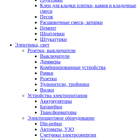
Клеи для кладки плитки, камня и кладочные
смеси
Песок
Расшивочные смеси, затирки
Цемент
Шпатлевки
Штукатурки
Электрика, свет
Розетки, выключатели
Выключатели
Диммеры
Комбинированные устройства
Рамки
Розетки
Удлинители, тройники
Вилки
Устройства электропитания
Аккумуляторы
Батарейки
Трансформаторы
Электрощитовое оборудование
Din-рейки
Автоматы, УЗО
Счетчики электроэнергии