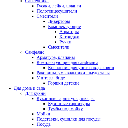
Сантехника
Гусаки, лейки, шланги
Полотенцесушители
Смесители
Диверторы
Комплектующие
Аэраторы
Катриджи
Ручки
Смесители
Санфаянс
Арматура, клапаны
Комплектующие для санфаянса
Крепления для унитазов, раковин
Раковины, умывальники, пьедесталы
Унитазы, биде
Горшки детские
Для дома и сада
Для кухни
Кухонные гарнитуры, шкафы
Кухонные гарнитуры
Тумбы под мойку
Мойки
Подставки, сушилки для посуды
Посуда