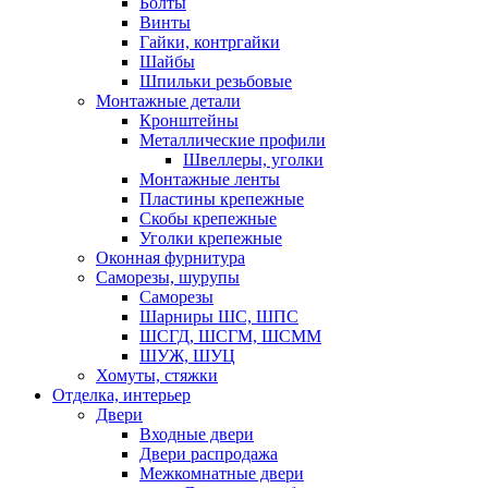
Болты
Винты
Гайки, контргайки
Шайбы
Шпильки резьбовые
Монтажные детали
Кронштейны
Металлические профили
Швеллеры, уголки
Монтажные ленты
Пластины крепежные
Скобы крепежные
Уголки крепежные
Оконная фурнитура
Саморезы, шурупы
Саморезы
Шарниры ШС, ШПС
ШСГД, ШСГМ, ШСММ
ШУЖ, ШУЦ
Хомуты, стяжки
Отделка, интерьер
Двери
Входные двери
Двери распродажа
Межкомнатные двери