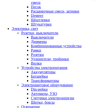
смеси
Песок
Расшивочные смеси, затирки
Цемент
Шпатлевки
Штукатурки
Электрика, свет
Розетки, выключатели
Выключатели
Диммеры
Комбинированные устройства
Рамки
Розетки
Удлинители, тройники
Вилки
Устройства электропитания
Аккумуляторы
Батарейки
Трансформаторы
Электрощитовое оборудование
Din-рейки
Автоматы, УЗО
Счетчики электроэнергии
Щитки, боксы
Освещение