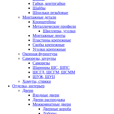
Гайки, контргайки
Шайбы
Шпильки резьбовые
Монтажные детали
Кронштейны
Металлические профили
Швеллеры, уголки
Монтажные ленты
Пластины крепежные
Скобы крепежные
Уголки крепежные
Оконная фурнитура
Саморезы, шурупы
Саморезы
Шарниры ШС, ШПС
ШСГД, ШСГМ, ШСММ
ШУЖ, ШУЦ
Хомуты, стяжки
Отделка, интерьер
Двери
Входные двери
Двери распродажа
Межкомнатные двери
Дверные короба
Доборы