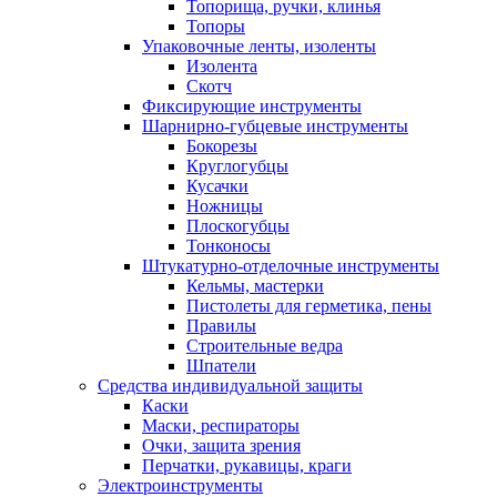
Топорища, ручки, клинья
Топоры
Упаковочные ленты, изоленты
Изолента
Скотч
Фиксирующие инструменты
Шарнирно-губцевые инструменты
Бокорезы
Круглогубцы
Кусачки
Ножницы
Плоскогубцы
Тонконосы
Штукатурно-отделочные инструменты
Кельмы, мастерки
Пистолеты для герметика, пены
Правилы
Строительные ведра
Шпатели
Средства индивидуальной защиты
Каски
Маски, респираторы
Очки, защита зрения
Перчатки, рукавицы, краги
Электроинструменты