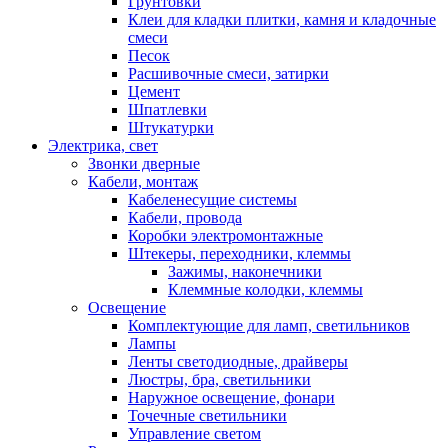
Грунтовки
Клеи для кладки плитки, камня и кладочные
смеси
Песок
Расшивочные смеси, затирки
Цемент
Шпатлевки
Штукатурки
Электрика, свет
Звонки дверные
Кабели, монтаж
Кабеленесущие системы
Кабели, провода
Коробки электромонтажные
Штекеры, переходники, клеммы
Зажимы, наконечники
Клеммные колодки, клеммы
Освещение
Комплектующие для ламп, светильников
Лампы
Ленты светодиодные, драйверы
Люстры, бра, светильники
Наружное освещение, фонари
Точечные светильники
Управление светом