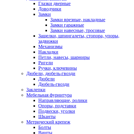
Глазки дверные
Доводчики
Замки
Замки врезные, накладные
Замки гаражные
Замки навесные, тросовые
Защелки, шпингалеты, стопора, упоры,
задвижки
Механизмы
Накладки
Петли, навесы, шарниры
Ригели
Ручки, ключевины
Дюбели, дюбель-гвозди
Дюбели
Дюбель-гвозди
Заклепки
Мебельная фурнитура
Направляющие, ролики
Опоры, подставки
Подвески, уголки
Шканты
Метрический крепеж
Болты
Винты