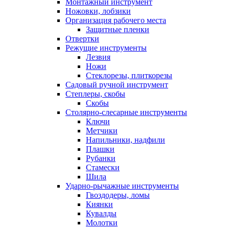
Монтажный инструмент
Ножовки, лобзики
Организация рабочего места
Защитные пленки
Отвертки
Режущие инструменты
Лезвия
Ножи
Стеклорезы, плиткорезы
Садовый ручной инструмент
Степлеры, скобы
Скобы
Столярно-слесарные инструменты
Ключи
Метчики
Напильники, надфили
Плашки
Рубанки
Стамески
Шила
Ударно-рычажные инструменты
Гвоздодеры, ломы
Киянки
Кувалды
Молотки