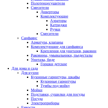
Полотенцесушители
Смесители
Диверторы
Комплектующие
Аэраторы
Катриджи
Ручки
Смесители
Санфаянс
Арматура, клапаны
Комплектующие для санфаянса
Крепления для унитазов, раковин
Раковины, умывальники, пьедесталы
Унитазы, биде
Горшки детские
Для дома и сада
Для кухни
Кухонные гарнитуры, шкафы
Кухонные гарнитуры
Тумбы под мойку
Мойки
Подставки, сушилки для посуды
Посуда
Электроприборы
Емкости