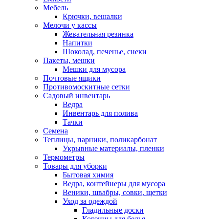
Мебель
Крючки, вешалки
Мелочи у кассы
Жевательная резинка
Напитки
Шоколад, печенье, снеки
Пакеты, мешки
Мешки для мусора
Почтовые ящики
Противомоскитные сетки
Садовый инвентарь
Ведра
Инвентарь для полива
Тачки
Семена
Теплицы, парники, поликарбонат
Укрывные материалы, пленки
Термометры
Товары для уборки
Бытовая химия
Ведра, контейнеры для мусора
Веники, швабры, совки, щетки
Уход за одеждой
Гладильные доски
Корзины для белья