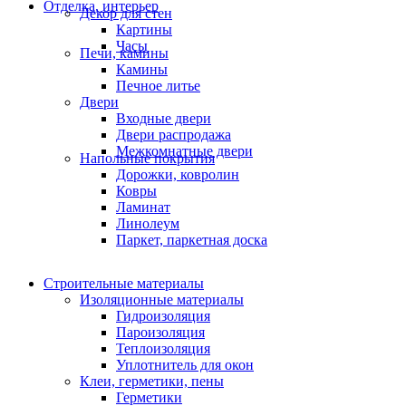
Отделка, интерьер
Декор для стен
Картины
Часы
Печи, камины
Камины
Печное литье
Двери
Входные двери
Двери распродажа
Межкомнатные двери
Напольные покрытия
Дорожки, ковролин
Ковры
Ламинат
Линолеум
Паркет, паркетная доска
Строительные материалы
Изоляционные материалы
Гидроизоляция
Пароизоляция
Теплоизоляция
Уплотнитель для окон
Клеи, герметики, пены
Герметики