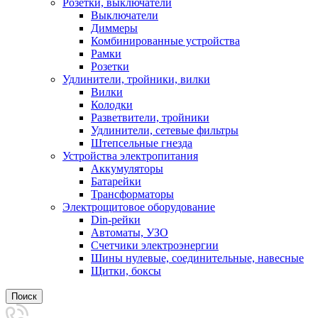
Розетки, выключатели
Выключатели
Диммеры
Комбинированные устройства
Рамки
Розетки
Удлинители, тройники, вилки
Вилки
Колодки
Разветвители, тройники
Удлинители, сетевые фильтры
Штепсельные гнезда
Устройства электропитания
Аккумуляторы
Батарейки
Трансформаторы
Электрощитовое оборудование
Din-рейки
Автоматы, УЗО
Счетчики электроэнергии
Шины нулевые, соединительные, навесные
Щитки, боксы
Поиск