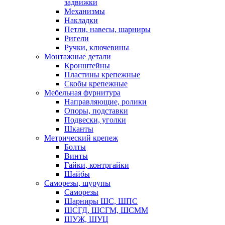
задвижки
Механизмы
Накладки
Петли, навесы, шарниры
Ригели
Ручки, ключевины
Монтажные детали
Кронштейны
Пластины крепежные
Скобы крепежные
Мебельная фурнитура
Направляющие, ролики
Опоры, подставки
Подвески, уголки
Шканты
Метрический крепеж
Болты
Винты
Гайки, контргайки
Шайбы
Саморезы, шурупы
Саморезы
Шарниры ШС, ШПС
ШСГД, ШСГМ, ШСММ
ШУЖ, ШУЦ