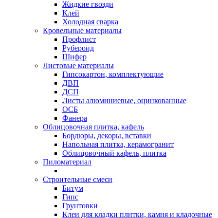
Жидкие гвозди
Клей
Холодная сварка
Кровельные материалы
Профлист
Рубероид
Шифер
Листовые материалы
Гипсокартон, комплектующие
ДВП
ДСП
Листы алюминиевые, оцинкованные
ОСБ
Фанера
Облицовочная плитка, кафель
Бордюры, декоры, вставки
Напольная плитка, керамогранит
Облицовочный кафель, плитка
Пиломатериал
Строительные смеси
Битум
Гипс
Грунтовки
Клеи для кладки плитки, камня и кладочные