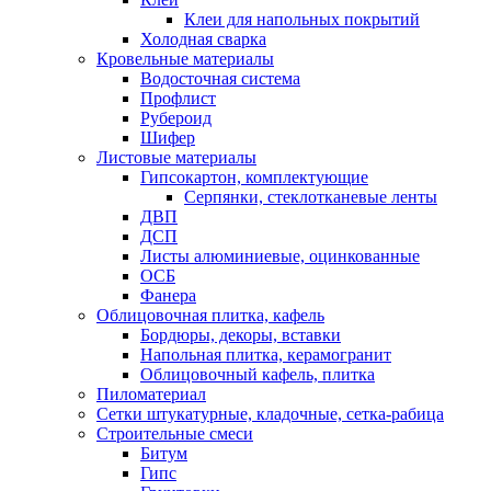
Клеи для напольных покрытий
Холодная сварка
Кровельные материалы
Водосточная система
Профлист
Рубероид
Шифер
Листовые материалы
Гипсокартон, комплектующие
Серпянки, стеклотканевые ленты
ДВП
ДСП
Листы алюминиевые, оцинкованные
ОСБ
Фанера
Облицовочная плитка, кафель
Бордюры, декоры, вставки
Напольная плитка, керамогранит
Облицовочный кафель, плитка
Пиломатериал
Сетки штукатурные, кладочные, сетка-рабица
Строительные смеси
Битум
Гипс