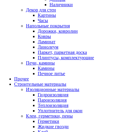
Наличники
Декор для стен
Картины
Часы
Напольные покрытия
Дорожки, ковролин
Ковры
Ламинат
Линолеум
Паркет, паркетная доска
Плинтусы, комплектующие
Печи, камины
Камины
Печное литье
Прочее
Строительные материалы
Изоляционные материалы
Гидроизоляция
Пароизоляция
Теплоизоляция
Уплотнитель для окон
Клеи, герметики, пены
Герметики
Жидкие гвозди
Клей