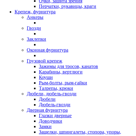
Очки, защита зрения
Перчатки, рукавицы, краги
Крепеж, фурнитура
Анкеры
Гвозди
Заклепки
Оконная фурнитура
Грузовой крепеж
Зажимы для тросов, канатов
Карабины, вертлюги
Коуши
Рым-болты, рым-гайки
Талрепы, крюки
Дюбели, дюбель-гвозди
Дюбели
Дюбель-гвозди
Дверная фурнитура
Глазки дверные
Доводчики
Замки
Защелки, шпингалеты, стопора, упоры,