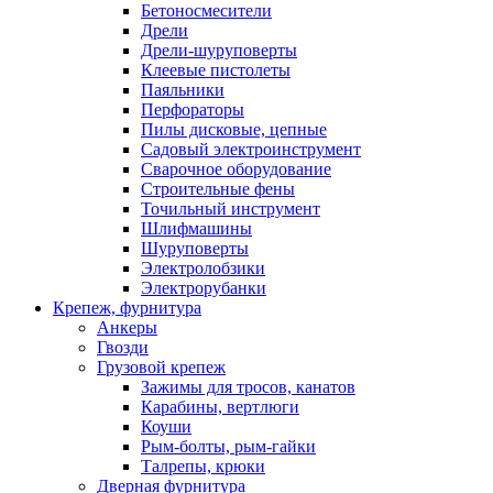
Бетоносмесители
Дрели
Дрели-шуруповерты
Клеевые пистолеты
Паяльники
Перфораторы
Пилы дисковые, цепные
Садовый электроинструмент
Сварочное оборудование
Строительные фены
Точильный инструмент
Шлифмашины
Шуруповерты
Электролобзики
Электрорубанки
Крепеж, фурнитура
Анкеры
Гвозди
Грузовой крепеж
Зажимы для тросов, канатов
Карабины, вертлюги
Коуши
Рым-болты, рым-гайки
Талрепы, крюки
Дверная фурнитура