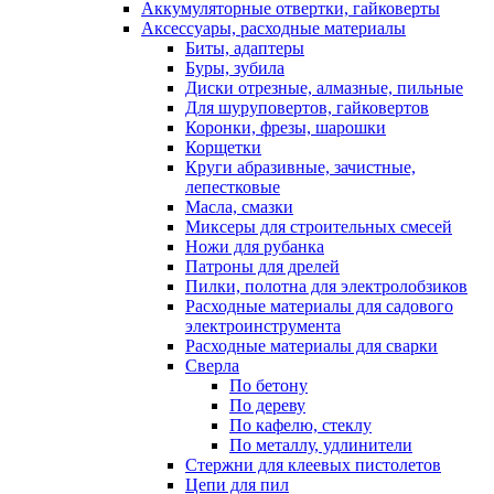
Аккумуляторные отвертки, гайковерты
Аксессуары, расходные материалы
Биты, адаптеры
Буры, зубила
Диски отрезные, алмазные, пильные
Для шуруповертов, гайковертов
Коронки, фрезы, шарошки
Корщетки
Круги абразивные, зачистные,
лепестковые
Масла, смазки
Миксеры для строительных смесей
Ножи для рубанка
Патроны для дрелей
Пилки, полотна для электролобзиков
Расходные материалы для садового
электроинструмента
Расходные материалы для сварки
Сверла
По бетону
По дереву
По кафелю, стеклу
По металлу, удлинители
Стержни для клеевых пистолетов
Цепи для пил