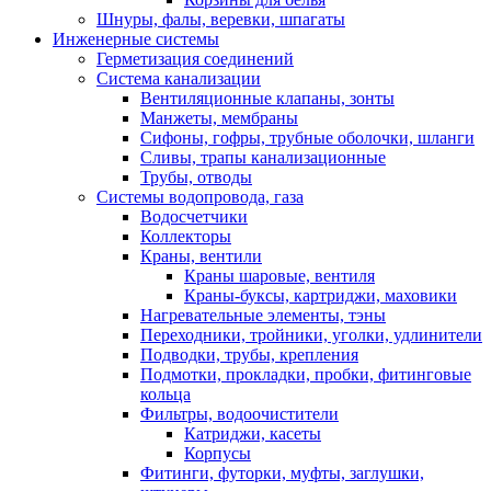
Шнуры, фалы, веревки, шпагаты
Инженерные системы
Герметизация соединений
Система канализации
Вентиляционные клапаны, зонты
Манжеты, мембраны
Сифоны, гофры, трубные оболочки, шланги
Сливы, трапы канализационные
Трубы, отводы
Системы водопровода, газа
Водосчетчики
Коллекторы
Краны, вентили
Краны шаровые, вентиля
Краны-буксы, картриджи, маховики
Нагревательные элементы, тэны
Переходники, тройники, уголки, удлинители
Подводки, трубы, крепления
Подмотки, прокладки, пробки, фитинговые
кольца
Фильтры, водоочистители
Катриджи, касеты
Корпусы
Фитинги, футорки, муфты, заглушки,