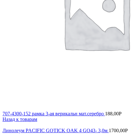
707-4300-152 рамка 3-ая верикальн мат.серебро
188,00
Р
Назад к товарам
Линолеум PACIFIC GOTICK OAK 4 GO43- 3,0м
1700,00
Р