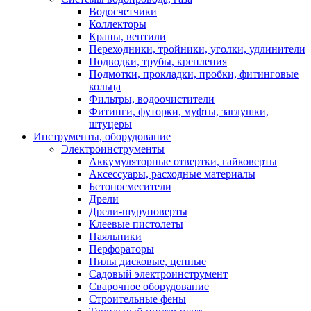
Водосчетчики
Коллекторы
Краны, вентили
Переходники, тройники, уголки, удлинители
Подводки, трубы, крепления
Подмотки, прокладки, пробки, фитинговые
кольца
Фильтры, водоочистители
Фитинги, футорки, муфты, заглушки,
штуцеры
Инструменты, оборудование
Электроинструменты
Аккумуляторные отвертки, гайковерты
Аксессуары, расходные материалы
Бетоносмесители
Дрели
Дрели-шуруповерты
Клеевые пистолеты
Паяльники
Перфораторы
Пилы дисковые, цепные
Садовый электроинструмент
Сварочное оборудование
Строительные фены