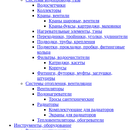
Водосчетчики
Коллекторы
Краны, вентили
Краны шаровые, вентиля
Краны-буксы, картриджи, маховики
Нагревательные элементы, тэны
Переходники, тройники, уголки, удлинители
Подводки, трубы, крепления
Подмотки, прокладки, пробки, фитинговые
кольца
Фильтры, водоочистители
Катриджи, касеты
Корпусы
Фитинги, футорки, муфты, заглушки,
штуцеры
Системы отопления, вентиляции
Вентиляторы
Водонагреватели
Тросы сантехнические
Радиаторы
Комплектующие для радиаторов
Экраны для радиаторов
Тепловентиляторы, обогреватели
Инструменты, оборудование