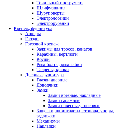
Точильный инструмент
Шлифмашины
Шуруповерты
Электролобзики
Электрорубанки
Крепеж, фурнитура
Анкеры
Гвозди
Грузовой крепеж
Зажимы для тросов, канатов
Карабины, вертлюги
Коуши
Рым-болты, рым-гайки
Талрепы, крюки
Дверная фурнитура
Глазки дверные
Доводчики
Замки
Замки врезные, накладные
Замки гаражные
Замки навесные, тросовые
Защелки, шпингалеты, стопора, упоры,
задвижки
Механизмы
Накладки