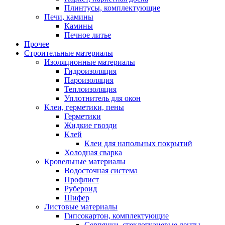
Плинтусы, комплектующие
Печи, камины
Камины
Печное литье
Прочее
Строительные материалы
Изоляционные материалы
Гидроизоляция
Пароизоляция
Теплоизоляция
Уплотнитель для окон
Клеи, герметики, пены
Герметики
Жидкие гвозди
Клей
Клеи для напольных покрытий
Холодная сварка
Кровельные материалы
Водосточная система
Профлист
Рубероид
Шифер
Листовые материалы
Гипсокартон, комплектующие
Серпянки, стеклотканевые ленты