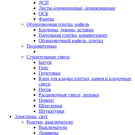
ДСП
Листы алюминиевые, оцинкованные
ОСБ
Фанера
Облицовочная плитка, кафель
Бордюры, декоры, вставки
Напольная плитка, керамогранит
Облицовочный кафель, плитка
Пиломатериал
Строительные смеси
Битум
Гипс
Грунтовки
Клеи для кладки плитки, камня и кладочные
смеси
Песок
Расшивочные смеси, затирки
Цемент
Шпатлевки
Штукатурки
Электрика, свет
Розетки, выключатели
Выключатели
Диммеры