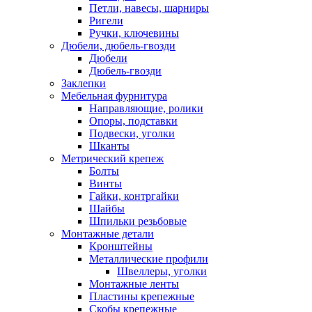
Петли, навесы, шарниры
Ригели
Ручки, ключевины
Дюбели, дюбель-гвозди
Дюбели
Дюбель-гвозди
Заклепки
Мебельная фурнитура
Направляющие, ролики
Опоры, подставки
Подвески, уголки
Шканты
Метрический крепеж
Болты
Винты
Гайки, контргайки
Шайбы
Шпильки резьбовые
Монтажные детали
Кронштейны
Металлические профили
Швеллеры, уголки
Монтажные ленты
Пластины крепежные
Скобы крепежные