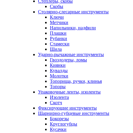
Степлеры, скобы
Скобы
Столярно-слесарные инструменты
Ключи
Метчики
Напильники, надфили
Плашки
Рубанки
Стамески
Шила
Ударно-рычажные инструменты
Гвоздодеры, ломы
Киянки
Кувалды
Молотки
Топорища, ручки, клинья
Топоры
Упаковочные ленты, изоленты
Изолента
Скотч
Фиксирующие инструменты
Шарнирно-губцевые инструменты
Бокорезы
Круглогубцы
Кусачки