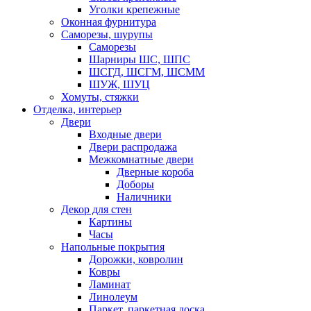
Уголки крепежные
Оконная фурнитура
Саморезы, шурупы
Саморезы
Шарниры ШС, ШПС
ШСГД, ШСГМ, ШСММ
ШУЖ, ШУЦ
Хомуты, стяжки
Отделка, интерьер
Двери
Входные двери
Двери распродажа
Межкомнатные двери
Дверные короба
Доборы
Наличники
Декор для стен
Картины
Часы
Напольные покрытия
Дорожки, ковролин
Ковры
Ламинат
Линолеум
Паркет, паркетная доска