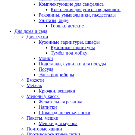
Комплектующие для санфаянса
Крепления для унитазов, раковин
Раковины, умывальники, пьедесталы
Унитазы, биде
Горшки детские
Для дома и сада
Для кухни
Кухонные гарнитуры, шкафы
Кухонные гарнитуры
Тумбы под мойку
Мойки
Подставки, сушилки для посуды
Посуда
Электроприборы
Емкости
Мебель
Крючки, вешалки
Мелочи у кассы
Жевательная резинка
Напитки
Шоколад, печенье, снеки
Пакеты, мешки
Мешки для мусора
Почтовые ящики
Противомоскитные сетки