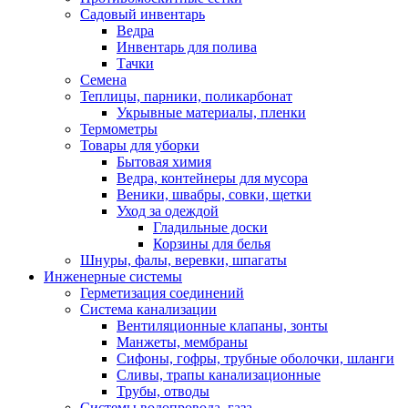
Садовый инвентарь
Ведра
Инвентарь для полива
Тачки
Семена
Теплицы, парники, поликарбонат
Укрывные материалы, пленки
Термометры
Товары для уборки
Бытовая химия
Ведра, контейнеры для мусора
Веники, швабры, совки, щетки
Уход за одеждой
Гладильные доски
Корзины для белья
Шнуры, фалы, веревки, шпагаты
Инженерные системы
Герметизация соединений
Система канализации
Вентиляционные клапаны, зонты
Манжеты, мембраны
Сифоны, гофры, трубные оболочки, шланги
Сливы, трапы канализационные
Трубы, отводы
Системы водопровода, газа