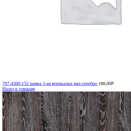
707-4300-152 рамка 3-ая верикальн мат.серебро
188,00
Р
Назад к товарам