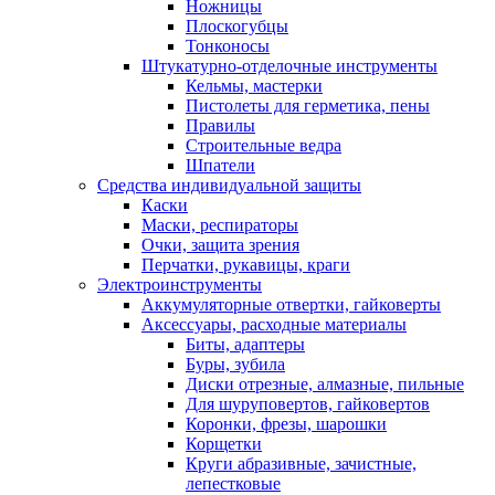
Ножницы
Плоскогубцы
Тонконосы
Штукатурно-отделочные инструменты
Кельмы, мастерки
Пистолеты для герметика, пены
Правилы
Строительные ведра
Шпатели
Средства индивидуальной защиты
Каски
Маски, респираторы
Очки, защита зрения
Перчатки, рукавицы, краги
Электроинструменты
Аккумуляторные отвертки, гайковерты
Аксессуары, расходные материалы
Биты, адаптеры
Буры, зубила
Диски отрезные, алмазные, пильные
Для шуруповертов, гайковертов
Коронки, фрезы, шарошки
Корщетки
Круги абразивные, зачистные,
лепестковые