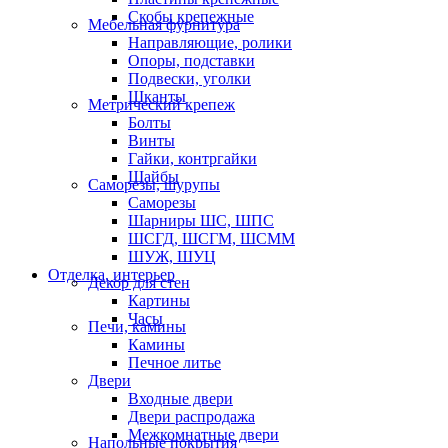
Скобы крепежные
Мебельная фурнитура
Направляющие, ролики
Опоры, подставки
Подвески, уголки
Шканты
Метрический крепеж
Болты
Винты
Гайки, контргайки
Шайбы
Саморезы, шурупы
Саморезы
Шарниры ШС, ШПС
ШСГД, ШСГМ, ШСММ
ШУЖ, ШУЦ
Отделка, интерьер
Декор для стен
Картины
Часы
Печи, камины
Камины
Печное литье
Двери
Входные двери
Двери распродажа
Межкомнатные двери
Напольные покрытия