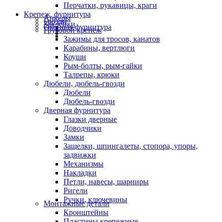
Перчатки, рукавицы, краги
Крепеж, фурнитура
Анкеры
Гвозди
Заклепки
Оконная фурнитура
Грузовой крепеж
Зажимы для тросов, канатов
Карабины, вертлюги
Коуши
Рым-болты, рым-гайки
Талрепы, крюки
Дюбели, дюбель-гвозди
Дюбели
Дюбель-гвозди
Дверная фурнитура
Глазки дверные
Доводчики
Замки
Защелки, шпингалеты, стопора, упоры,
задвижки
Механизмы
Накладки
Петли, навесы, шарниры
Ригели
Ручки, ключевины
Монтажные детали
Кронштейны
Пластины крепежные