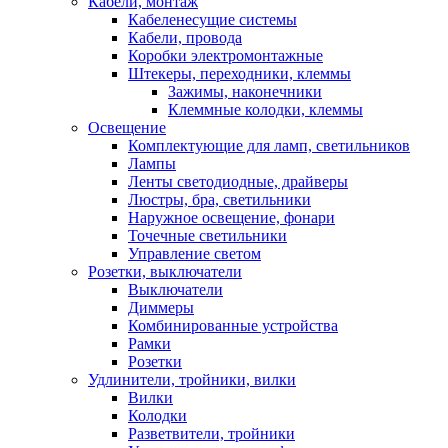
Кабели, монтаж
Кабеленесущие системы
Кабели, провода
Коробки электромонтажные
Штекеры, переходники, клеммы
Зажимы, наконечники
Клеммные колодки, клеммы
Освещение
Комплектующие для ламп, светильников
Лампы
Ленты светодиодные, драйверы
Люстры, бра, светильники
Наружное освещение, фонари
Точечные светильники
Управление светом
Розетки, выключатели
Выключатели
Диммеры
Комбинированные устройства
Рамки
Розетки
Удлинители, тройники, вилки
Вилки
Колодки
Разветвители, тройники