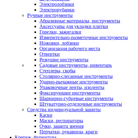
Электролобзики
Электрорубанки
Ручные инструменты
Абразивные материалы, инструменты
Аксессуары для укладки плитки
Горелки, зажигалки
Измерительно-разметочные инструменты
Ножовки, лобзики
Организация рабочего места
Отвертки
Режущие инструменты
Садовые инструменты, инвентарь
Степлеры, скобы
Столярно-слесарные инструменты
Ударно-рычажные инструменты
Упаковочные ленты, изоленты
Фиксирующие инструменты
Шарнирно-губцевые инструменты
Штукатурно-отделочные инструменты
Средства индивидуальной защиты
Каски
Маски, респираторы
Очки, защита зрения
Перчатки, рукавицы, краги
Крепеж, фурнитура