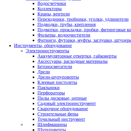
Водосчетчики
Коллекторы
Краны, вентили
Переходники, тройники, уголки, удлинители
Подводки, трубы, крепления
Подмотки, прокладки, пробки, фитинговые к
Фильтры, водоочистители
Фитинги, футорки, муфты, заглушки, штуцер
Инструменты, оборудование
Электроинструменты
Аккумуляторные отвертки, гайковерты
Аксессуары, расходные материалы
Бетоносмесители
Дрели
Дрели-шуруповерты
Клеевые пистолеты
Паяльники
Перфораторы
Пилы дисковые, цепные
Садовый электроинструмент
Сварочное оборудование
Строительные фены
Точильный инструмент
Шлифмашины
Шуруповерты