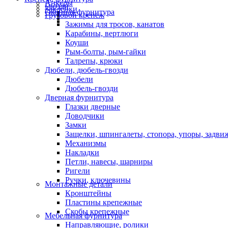
Анкеры
Гвозди
Заклепки
Оконная фурнитура
Грузовой крепеж
Зажимы для тросов, канатов
Карабины, вертлюги
Коуши
Рым-болты, рым-гайки
Талрепы, крюки
Дюбели, дюбель-гвозди
Дюбели
Дюбель-гвозди
Дверная фурнитура
Глазки дверные
Доводчики
Замки
Защелки, шпингалеты, стопора, упоры, задви
Механизмы
Накладки
Петли, навесы, шарниры
Ригели
Ручки, ключевины
Монтажные детали
Кронштейны
Пластины крепежные
Скобы крепежные
Мебельная фурнитура
Направляющие, ролики