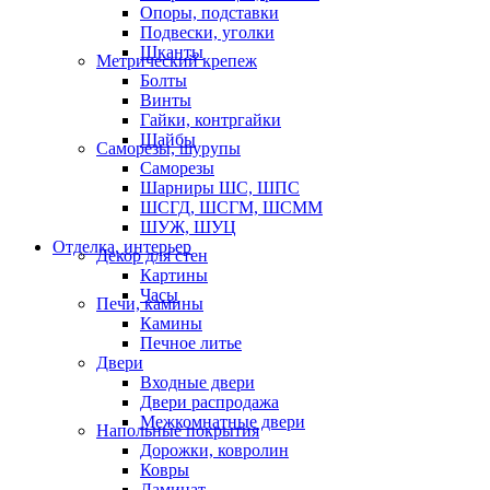
Опоры, подставки
Подвески, уголки
Шканты
Метрический крепеж
Болты
Винты
Гайки, контргайки
Шайбы
Саморезы, шурупы
Саморезы
Шарниры ШС, ШПС
ШСГД, ШСГМ, ШСММ
ШУЖ, ШУЦ
Отделка, интерьер
Декор для стен
Картины
Часы
Печи, камины
Камины
Печное литье
Двери
Входные двери
Двери распродажа
Межкомнатные двери
Напольные покрытия
Дорожки, ковролин
Ковры
Ламинат