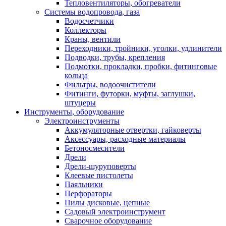
Тепловентиляторы, обогреватели
Системы водопровода, газа
Водосчетчики
Коллекторы
Краны, вентили
Переходники, тройники, уголки, удлинители
Подводки, трубы, крепления
Подмотки, прокладки, пробки, фитинговые
кольца
Фильтры, водоочистители
Фитинги, футорки, муфты, заглушки,
штуцеры
Инструменты, оборудование
Электроинструменты
Аккумуляторные отвертки, гайковерты
Аксессуары, расходные материалы
Бетоносмесители
Дрели
Дрели-шуруповерты
Клеевые пистолеты
Паяльники
Перфораторы
Пилы дисковые, цепные
Садовый электроинструмент
Сварочное оборудование