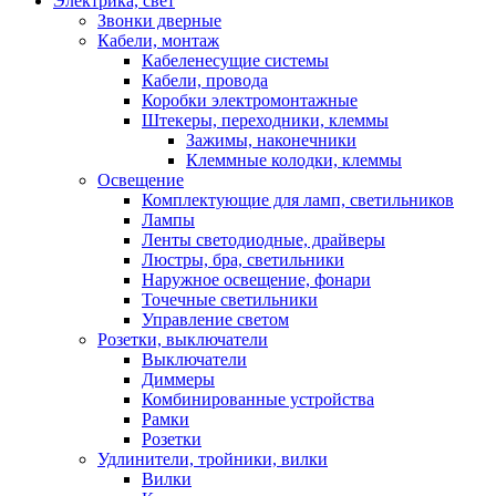
Электрика, свет
Звонки дверные
Кабели, монтаж
Кабеленесущие системы
Кабели, провода
Коробки электромонтажные
Штекеры, переходники, клеммы
Зажимы, наконечники
Клеммные колодки, клеммы
Освещение
Комплектующие для ламп, светильников
Лампы
Ленты светодиодные, драйверы
Люстры, бра, светильники
Наружное освещение, фонари
Точечные светильники
Управление светом
Розетки, выключатели
Выключатели
Диммеры
Комбинированные устройства
Рамки
Розетки
Удлинители, тройники, вилки
Вилки