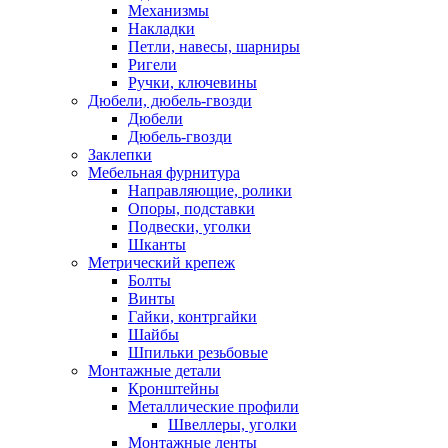
Механизмы
Накладки
Петли, навесы, шарниры
Ригели
Ручки, ключевины
Дюбели, дюбель-гвозди
Дюбели
Дюбель-гвозди
Заклепки
Мебельная фурнитура
Направляющие, ролики
Опоры, подставки
Подвески, уголки
Шканты
Метрический крепеж
Болты
Винты
Гайки, контргайки
Шайбы
Шпильки резьбовые
Монтажные детали
Кронштейны
Металлические профили
Швеллеры, уголки
Монтажные ленты