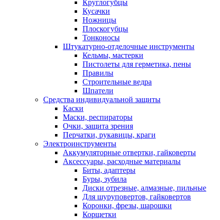
Круглогубцы
Кусачки
Ножницы
Плоскогубцы
Тонконосы
Штукатурно-отделочные инструменты
Кельмы, мастерки
Пистолеты для герметика, пены
Правилы
Строительные ведра
Шпатели
Средства индивидуальной защиты
Каски
Маски, респираторы
Очки, защита зрения
Перчатки, рукавицы, краги
Электроинструменты
Аккумуляторные отвертки, гайковерты
Аксессуары, расходные материалы
Биты, адаптеры
Буры, зубила
Диски отрезные, алмазные, пильные
Для шуруповертов, гайковертов
Коронки, фрезы, шарошки
Корщетки