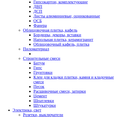
Гипсокартон, комплектующие
ДВП
ДСП
Листы алюминиевые, оцинкованные
ОСБ
Фанера
Облицовочная плитка, кафель
Бордюры, декоры, вставки
Напольная плитка, керамогранит
Облицовочный кафель, плитка
Пиломатериал
Строительные смеси
Битум
Гипс
Грунтовки
Клеи для кладки плитки, камня и кладочные
смеси
Песок
Расшивочные смеси, затирки
Цемент
Шпатлевки
Штукатурки
Электрика, свет
Розетки, выключатели