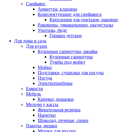
Санфаянс
Арматура, клапаны
Комплектующие для санфаянса
Крепления для унитазов, раковин
Раковины, умывальники, пьедесталы
Унитазы, биде
Горшки детские
Для дома и сада
Для кухни
Кухонные гарнитуры, шкафы
Кухонные гарнитуры
Тумбы под мойку
Мойки
Подставки, сушилки для посуды
Посуда
Электроприборы
Емкости
Мебель
Крючки, вешалки
Мелочи у кассы
Жевательная резинка
Напитки
Шоколад, печенье, снеки
Пакеты, мешки
Мешки для мусора