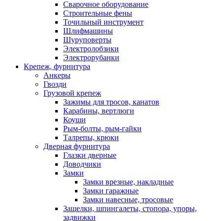
Сварочное оборудование
Строительные фены
Точильный инструмент
Шлифмашины
Шуруповерты
Электролобзики
Электрорубанки
Крепеж, фурнитура
Анкеры
Гвозди
Грузовой крепеж
Зажимы для тросов, канатов
Карабины, вертлюги
Коуши
Рым-болты, рым-гайки
Талрепы, крюки
Дверная фурнитура
Глазки дверные
Доводчики
Замки
Замки врезные, накладные
Замки гаражные
Замки навесные, тросовые
Защелки, шпингалеты, стопора, упоры,
задвижки