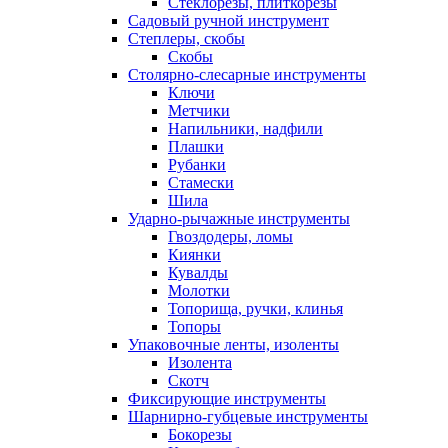
Стеклорезы, плиткорезы
Садовый ручной инструмент
Степлеры, скобы
Скобы
Столярно-слесарные инструменты
Ключи
Метчики
Напильники, надфили
Плашки
Рубанки
Стамески
Шила
Ударно-рычажные инструменты
Гвоздодеры, ломы
Киянки
Кувалды
Молотки
Топорища, ручки, клинья
Топоры
Упаковочные ленты, изоленты
Изолента
Скотч
Фиксирующие инструменты
Шарнирно-губцевые инструменты
Бокорезы