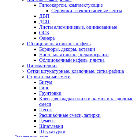
Гипсокартон, комплектующие
Серпянки, стеклотканевые ленты
ДВП
ДСП
Листы алюминиевые, оцинкованные
ОСБ
Фанера
Облицовочная плитка, кафель
Бордюры, декоры, вставки
Напольная плитка, керамогранит
Облицовочный кафель, плитка
Пиломатериал
Сетки штукатурные, кладочные, сетка-рабица
Строительные смеси
Битум
Гипс
Грунтовки
Клеи для кладки плитки, камня и кладочные
смеси
Песок
Расшивочные смеси, затирки
Цемент
Шпатлевки
Штукатурки