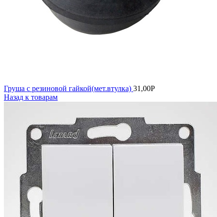
Груша с резиновой гайкой(мет.втулка)
31,00
Р
Назад к товарам