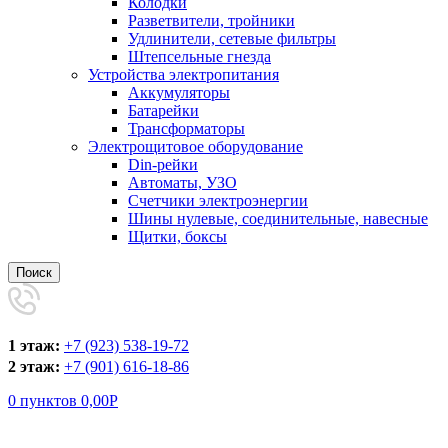
Колодки
Разветвители, тройники
Удлинители, сетевые фильтры
Штепсельные гнезда
Устройства электропитания
Аккумуляторы
Батарейки
Трансформаторы
Электрощитовое оборудование
Din-рейки
Автоматы, УЗО
Счетчики электроэнергии
Шины нулевые, соединительные, навесные
Щитки, боксы
Поиск
1 этаж:
+7 (923) 538-19-72
2 этаж:
+7 (901) 616-18-86
0
пунктов
0,00
Р