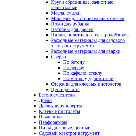
Круги абразивные, зачистные,
лепестковые
Масла, смазки
Миксеры для строительных смесей
Ножи для рубанка
Патроны для дрелей
Пилки, полотна для электролобзиков
Расходные материалы для садового
электроинструмента
Расходные материалы для сварки
Сверла
По бетону
По дереву
По кафелю, стеклу
По металлу, удлинители
Стержни для клеевых пистолетов
Цепи для пил
Бетоносмесители
Дрели
Дрели-шуруповерты
Клеевые пистолеты
Паяльники
Перфораторы
Пилы дисковые, цепные
Садовый электроинструмент