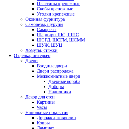
Пластины крепежные
Скобы крепежные
Уголки крепежные
Оконная фурнитура
Саморезы, шурупы
Саморезы
Шарниры ШС, ШПС
ШСГД, ШСГМ, ШСММ
ШУЖ, ШУЦ
Хомуты, стяжки
Отделка, интерьер
Двери
Входные двери
Двери распродажа
Межкомнатные двери
Дверные короба
Доборы
Наличники
Декор для стен
Картины
Часы
Напольные покрытия
Дорожки, ковролин
Ковры
Ламинат