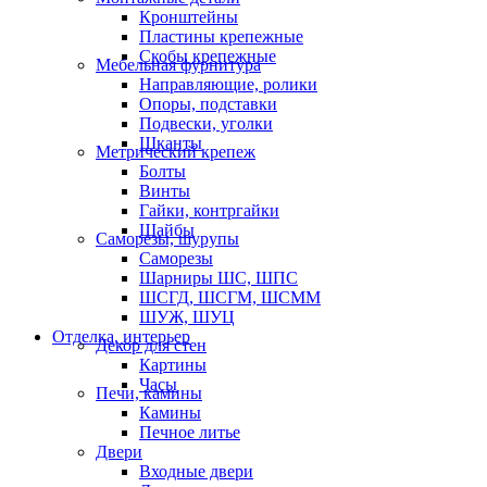
Кронштейны
Пластины крепежные
Скобы крепежные
Мебельная фурнитура
Направляющие, ролики
Опоры, подставки
Подвески, уголки
Шканты
Метрический крепеж
Болты
Винты
Гайки, контргайки
Шайбы
Саморезы, шурупы
Саморезы
Шарниры ШС, ШПС
ШСГД, ШСГМ, ШСММ
ШУЖ, ШУЦ
Отделка, интерьер
Декор для стен
Картины
Часы
Печи, камины
Камины
Печное литье
Двери
Входные двери