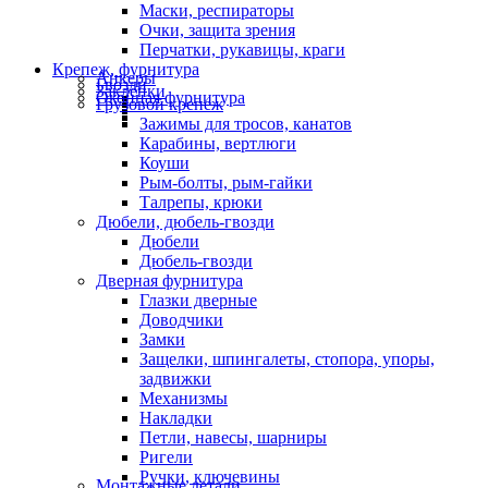
Маски, респираторы
Очки, защита зрения
Перчатки, рукавицы, краги
Крепеж, фурнитура
Анкеры
Гвозди
Заклепки
Оконная фурнитура
Грузовой крепеж
Зажимы для тросов, канатов
Карабины, вертлюги
Коуши
Рым-болты, рым-гайки
Талрепы, крюки
Дюбели, дюбель-гвозди
Дюбели
Дюбель-гвозди
Дверная фурнитура
Глазки дверные
Доводчики
Замки
Защелки, шпингалеты, стопора, упоры,
задвижки
Механизмы
Накладки
Петли, навесы, шарниры
Ригели
Ручки, ключевины
Монтажные детали