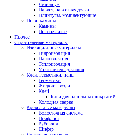
Линолеум
Паркет, паркетная доска
Плинтусы, комплектующие
Печи, камины
Камины
Печное литье
Прочее
Строительные материалы
Изоляционные материалы
Гидроизоляция
Пароизоляция
Теплоизоляция
Уплотнитель для окон
Клеи, герметики, пены
Герметики
Жидкие гвозди
Клей
Клеи для напольных покрытий
Холодная сварка
Кровельные материалы
Водосточная система
Профлист
Рубероид
Шифер
Листовые материалы