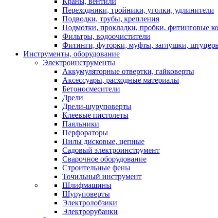
Краны, вентили
Переходники, тройники, уголки, удлинители
Подводки, трубы, крепления
Подмотки, прокладки, пробки, фитинговые к
Фильтры, водоочистители
Фитинги, футорки, муфты, заглушки, штуцер
Инструменты, оборудование
Электроинструменты
Аккумуляторные отвертки, гайковерты
Аксессуары, расходные материалы
Бетоносмесители
Дрели
Дрели-шуруповерты
Клеевые пистолеты
Паяльники
Перфораторы
Пилы дисковые, цепные
Садовый электроинструмент
Сварочное оборудование
Строительные фены
Точильный инструмент
Шлифмашины
Шуруповерты
Электролобзики
Электрорубанки