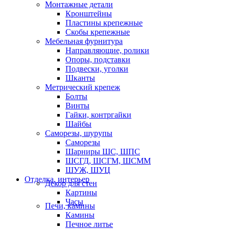
Монтажные детали
Кронштейны
Пластины крепежные
Скобы крепежные
Мебельная фурнитура
Направляющие, ролики
Опоры, подставки
Подвески, уголки
Шканты
Метрический крепеж
Болты
Винты
Гайки, контргайки
Шайбы
Саморезы, шурупы
Саморезы
Шарниры ШС, ШПС
ШСГД, ШСГМ, ШСММ
ШУЖ, ШУЦ
Отделка, интерьер
Декор для стен
Картины
Часы
Печи, камины
Камины
Печное литье