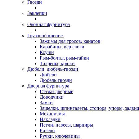
Гвозди
Заклепки
Оконная фурнитура
Грузовой крепеж
Зажимы для тросов, канатов
Карабины, вертлюги
Коуши
Рым-болты, рым-гайки
Талрепы, крюки
Дюбели, дюбель-гвозди
Дюбели
Дюбель-гвозди
Дверная фурнитура
Глазки дверные
Доводчики
Замки
Защелки, шпингалеты, стопора, упоры, задви
Механизмы
Накладки
Петли, навесы, шарниры
Ригели
Ручки, ключевины