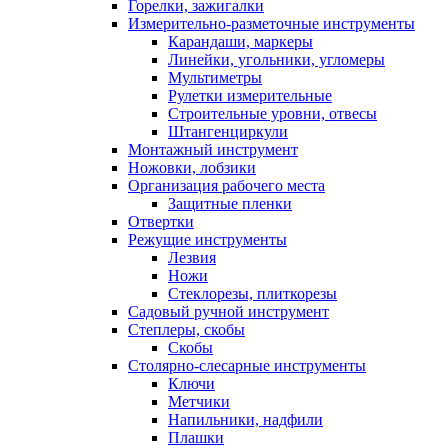
Горелки, зажигалки
Измерительно-разметочные инструменты
Карандаши, маркеры
Линейки, угольники, угломеры
Мультиметры
Рулетки измерительные
Строительные уровни, отвесы
Штангенциркули
Монтажный инструмент
Ножовки, лобзики
Организация рабочего места
Защитные пленки
Отвертки
Режущие инструменты
Лезвия
Ножи
Стеклорезы, плиткорезы
Садовый ручной инструмент
Степлеры, скобы
Скобы
Столярно-слесарные инструменты
Ключи
Метчики
Напильники, надфили
Плашки