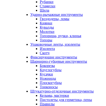
Рубанки
Стамески
Шила
Ударно-рычажные инструменты
Гвоздодеры, ломы
Киянки
Кувалды
Молотки
Топорища, ручки, клинья
Топоры
Упаковочные ленты, изоленты
Изолента
Скотч
Фиксирующие инструменты
Шарнирно-губцевые инструменты
Бокорезы
Круглогубцы
Кусачки
Ножницы
Плоскогубцы
Тонконосы
Штукатурно-отделочные инструменты
Кельмы, мастерки
Пистолеты для герметика, пены
Правилы