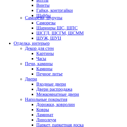
Болты
Винты
Гайки, контргайки
Шайбы
Саморезы, шурупы
Саморезы
Шарниры ШС, ШПС
ШСГД, ШСГМ, ШСММ
ШУЖ, ШУЦ
Отделка, интерьер
Декор для стен
Картины
Часы
Печи, камины
Камины
Печное литье
Двери
Входные двери
Двери распродажа
Межкомнатные двери
Напольные покрытия
Дорожки, ковролин
Ковры
Ламинат
Линолеум
Паркет, паркетная доска