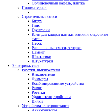
Облицовочный кафель, плитка
Пиломатериал
Строительные смеси
Битум
Гипс
Грунтовки
Клеи для кладки плитки, камня и кладочные
смеси
Песок
Расшивочные смеси, затирки
Цемент
Шпатлевки
Штукатурки
Электрика, свет
Розетки, выключатели
Выключатели
Диммеры
Комбинированные устройства
Рамки
Розетки
Удлинители, тройники
Вилки
Устройства электропитания
Аккумуляторы