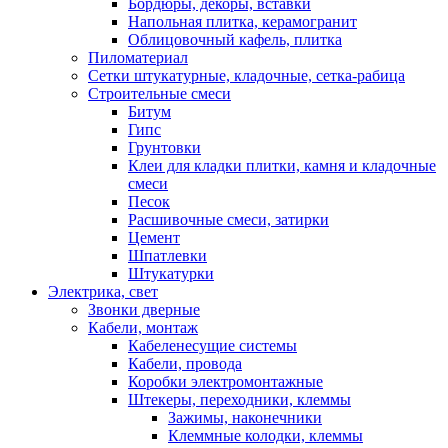
Бордюры, декоры, вставки
Напольная плитка, керамогранит
Облицовочный кафель, плитка
Пиломатериал
Сетки штукатурные, кладочные, сетка-рабица
Строительные смеси
Битум
Гипс
Грунтовки
Клеи для кладки плитки, камня и кладочные
смеси
Песок
Расшивочные смеси, затирки
Цемент
Шпатлевки
Штукатурки
Электрика, свет
Звонки дверные
Кабели, монтаж
Кабеленесущие системы
Кабели, провода
Коробки электромонтажные
Штекеры, переходники, клеммы
Зажимы, наконечники
Клеммные колодки, клеммы