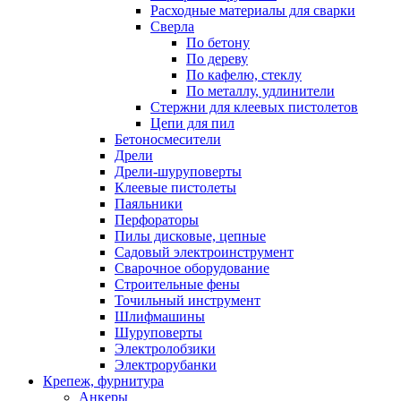
Расходные материалы для сварки
Сверла
По бетону
По дереву
По кафелю, стеклу
По металлу, удлинители
Стержни для клеевых пистолетов
Цепи для пил
Бетоносмесители
Дрели
Дрели-шуруповерты
Клеевые пистолеты
Паяльники
Перфораторы
Пилы дисковые, цепные
Садовый электроинструмент
Сварочное оборудование
Строительные фены
Точильный инструмент
Шлифмашины
Шуруповерты
Электролобзики
Электрорубанки
Крепеж, фурнитура
Анкеры