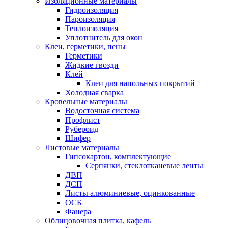
Изоляционные материалы
Гидроизоляция
Пароизоляция
Теплоизоляция
Уплотнитель для окон
Клеи, герметики, пены
Герметики
Жидкие гвозди
Клей
Клеи для напольных покрытий
Холодная сварка
Кровельные материалы
Водосточная система
Профлист
Рубероид
Шифер
Листовые материалы
Гипсокартон, комплектующие
Серпянки, стеклотканевые ленты
ДВП
ДСП
Листы алюминиевые, оцинкованные
ОСБ
Фанера
Облицовочная плитка, кафель