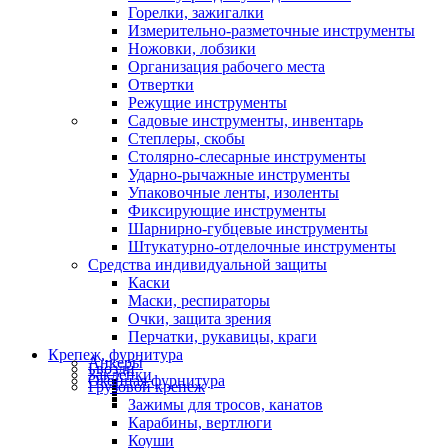
Горелки, зажигалки
Измерительно-разметочные инструменты
Ножовки, лобзики
Организация рабочего места
Отвертки
Режущие инструменты
Садовые инструменты, инвентарь
Степлеры, скобы
Столярно-слесарные инструменты
Ударно-рычажные инструменты
Упаковочные ленты, изоленты
Фиксирующие инструменты
Шарнирно-губцевые инструменты
Штукатурно-отделочные инструменты
Средства индивидуальной защиты
Каски
Маски, респираторы
Очки, защита зрения
Перчатки, рукавицы, краги
Крепеж, фурнитура
Анкеры
Гвозди
Заклепки
Оконная фурнитура
Грузовой крепеж
Зажимы для тросов, канатов
Карабины, вертлюги
Коуши