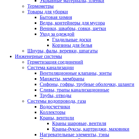
Укрывные материалы, пленки
Термометры
Товары для уборки
Бытовая химия
Ведра, контейнеры для мусора
Веники, швабры, совки, щетки
Уход за одеждой
Гладильные доски
Корзины для белья
Шнуры, фалы, веревки, шпагаты
Инженерные системы
Герметизация соединений
Система канализации
Вентиляционные клапаны, зонты
Манжеты, мембраны
Сифоны, гофры, трубные оболочки, шланги
Сливы, трапы канализационные
Трубы, отводы
Системы водопровода, газа
Водосчетчики
Коллекторы
Краны, вентили
Краны шаровые, вентиля
Краны-буксы, картриджи, маховики
Нагревательные элементы, тэны