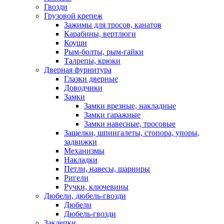
Гвозди
Грузовой крепеж
Зажимы для тросов, канатов
Карабины, вертлюги
Коуши
Рым-болты, рым-гайки
Талрепы, крюки
Дверная фурнитура
Глазки дверные
Доводчики
Замки
Замки врезные, накладные
Замки гаражные
Замки навесные, тросовые
Защелки, шпингалеты, стопора, упоры,
задвижки
Механизмы
Накладки
Петли, навесы, шарниры
Ригели
Ручки, ключевины
Дюбели, дюбель-гвозди
Дюбели
Дюбель-гвозди
Заклепки