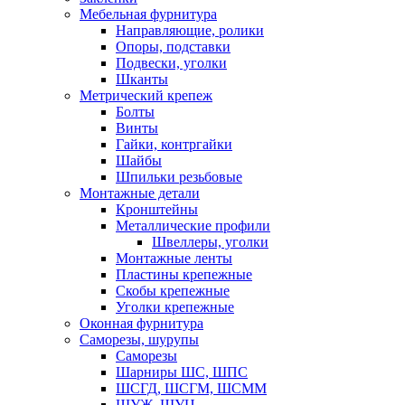
Мебельная фурнитура
Направляющие, ролики
Опоры, подставки
Подвески, уголки
Шканты
Метрический крепеж
Болты
Винты
Гайки, контргайки
Шайбы
Шпильки резьбовые
Монтажные детали
Кронштейны
Металлические профили
Швеллеры, уголки
Монтажные ленты
Пластины крепежные
Скобы крепежные
Уголки крепежные
Оконная фурнитура
Саморезы, шурупы
Саморезы
Шарниры ШС, ШПС
ШСГД, ШСГМ, ШСММ
ШУЖ, ШУЦ