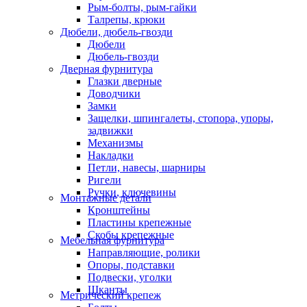
Рым-болты, рым-гайки
Талрепы, крюки
Дюбели, дюбель-гвозди
Дюбели
Дюбель-гвозди
Дверная фурнитура
Глазки дверные
Доводчики
Замки
Защелки, шпингалеты, стопора, упоры,
задвижки
Механизмы
Накладки
Петли, навесы, шарниры
Ригели
Ручки, ключевины
Монтажные детали
Кронштейны
Пластины крепежные
Скобы крепежные
Мебельная фурнитура
Направляющие, ролики
Опоры, подставки
Подвески, уголки
Шканты
Метрический крепеж