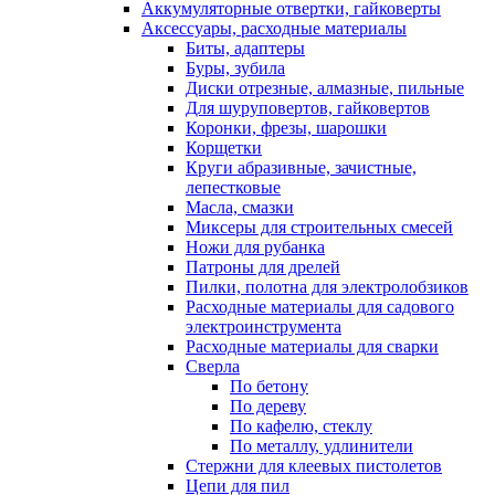
Аккумуляторные отвертки, гайковерты
Аксессуары, расходные материалы
Биты, адаптеры
Буры, зубила
Диски отрезные, алмазные, пильные
Для шуруповертов, гайковертов
Коронки, фрезы, шарошки
Корщетки
Круги абразивные, зачистные,
лепестковые
Масла, смазки
Миксеры для строительных смесей
Ножи для рубанка
Патроны для дрелей
Пилки, полотна для электролобзиков
Расходные материалы для садового
электроинструмента
Расходные материалы для сварки
Сверла
По бетону
По дереву
По кафелю, стеклу
По металлу, удлинители
Стержни для клеевых пистолетов
Цепи для пил