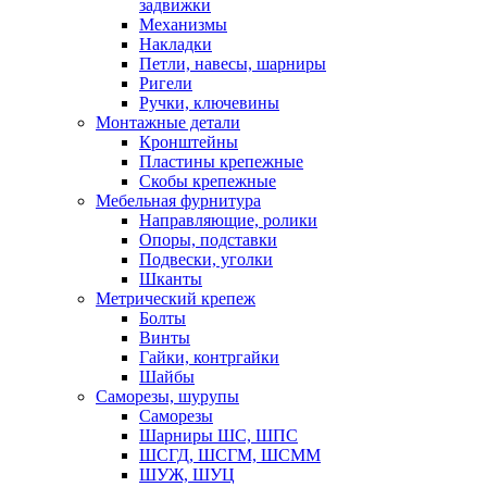
задвижки
Механизмы
Накладки
Петли, навесы, шарниры
Ригели
Ручки, ключевины
Монтажные детали
Кронштейны
Пластины крепежные
Скобы крепежные
Мебельная фурнитура
Направляющие, ролики
Опоры, подставки
Подвески, уголки
Шканты
Метрический крепеж
Болты
Винты
Гайки, контргайки
Шайбы
Саморезы, шурупы
Саморезы
Шарниры ШС, ШПС
ШСГД, ШСГМ, ШСММ
ШУЖ, ШУЦ