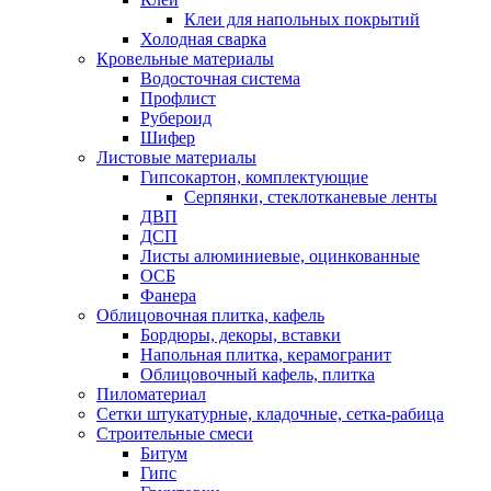
Клеи для напольных покрытий
Холодная сварка
Кровельные материалы
Водосточная система
Профлист
Рубероид
Шифер
Листовые материалы
Гипсокартон, комплектующие
Серпянки, стеклотканевые ленты
ДВП
ДСП
Листы алюминиевые, оцинкованные
ОСБ
Фанера
Облицовочная плитка, кафель
Бордюры, декоры, вставки
Напольная плитка, керамогранит
Облицовочный кафель, плитка
Пиломатериал
Сетки штукатурные, кладочные, сетка-рабица
Строительные смеси
Битум
Гипс