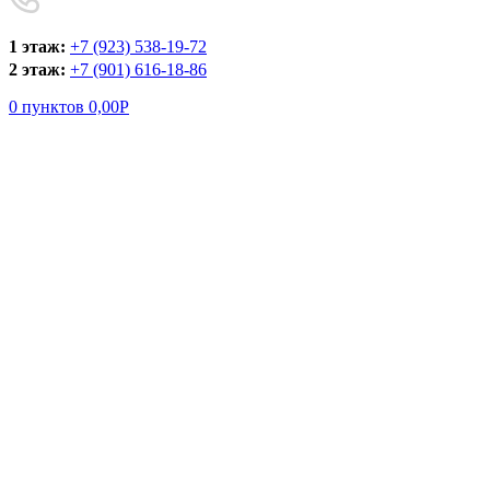
1 этаж:
+7 (923) 538-19-72
2 этаж:
+7 (901) 616-18-86
0
пунктов
0,00
Р