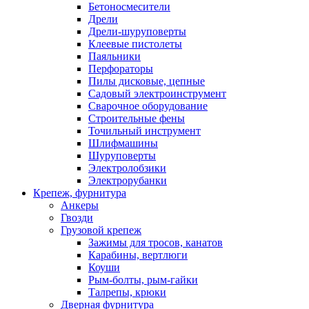
Бетоносмесители
Дрели
Дрели-шуруповерты
Клеевые пистолеты
Паяльники
Перфораторы
Пилы дисковые, цепные
Садовый электроинструмент
Сварочное оборудование
Строительные фены
Точильный инструмент
Шлифмашины
Шуруповерты
Электролобзики
Электрорубанки
Крепеж, фурнитура
Анкеры
Гвозди
Грузовой крепеж
Зажимы для тросов, канатов
Карабины, вертлюги
Коуши
Рым-болты, рым-гайки
Талрепы, крюки
Дверная фурнитура