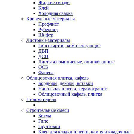
Жидкие гвозди
Клей
Холодная сварка
Кровельные материалы
Профлист
Рубероид
Шифер
Листовые материалы
Гипсокартон, комплектующие
ДВП
ДСП
Листы алюминиевые, оцинкованные
ОСБ
Фанера
Облицовочная плитка, кафель
Бордюры, декоры, вставки
Напольная плитка, керамогранит
Облицовочный кафель, плитка
Пиломатериал
Строительные смеси
Битум
Гипс
Грунтовки
Клеи для кладки плитки, камня и кладочные