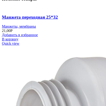
Манжета переходная 25*32
Манжеты, мембраны
21,00
Р
Добавить в избранное
В корзину
Quick view