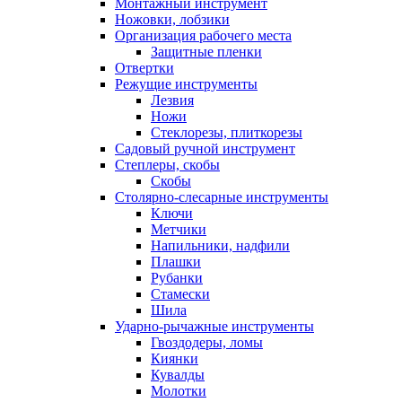
Монтажный инструмент
Ножовки, лобзики
Организация рабочего места
Защитные пленки
Отвертки
Режущие инструменты
Лезвия
Ножи
Стеклорезы, плиткорезы
Садовый ручной инструмент
Степлеры, скобы
Скобы
Столярно-слесарные инструменты
Ключи
Метчики
Напильники, надфили
Плашки
Рубанки
Стамески
Шила
Ударно-рычажные инструменты
Гвоздодеры, ломы
Киянки
Кувалды
Молотки