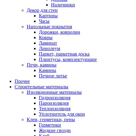
Наличники
Декор для стен
Картины
Часы
Напольные покрытия
Дорожки, ковролин
Ковры
Ламинат
Линолеум
Паркет, паркетная доска
Плинтусы, комплектующие
Печи, камины
Камины
Печное литье
Прочее
Строительные материалы
Изоляционные материалы
Гидроизоляция
Пароизоляция
Теплоизоляция
Уплотнитель для окон
Клеи, герметики, пены
Герметики
Жидкие гвозди
Клей