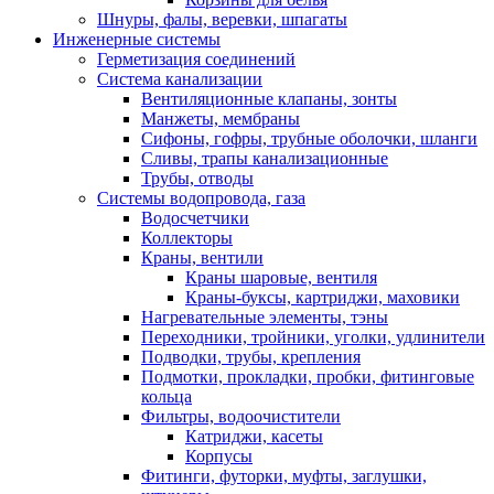
Шнуры, фалы, веревки, шпагаты
Инженерные системы
Герметизация соединений
Система канализации
Вентиляционные клапаны, зонты
Манжеты, мембраны
Сифоны, гофры, трубные оболочки, шланги
Сливы, трапы канализационные
Трубы, отводы
Системы водопровода, газа
Водосчетчики
Коллекторы
Краны, вентили
Краны шаровые, вентиля
Краны-буксы, картриджи, маховики
Нагревательные элементы, тэны
Переходники, тройники, уголки, удлинители
Подводки, трубы, крепления
Подмотки, прокладки, пробки, фитинговые
кольца
Фильтры, водоочистители
Катриджи, касеты
Корпусы
Фитинги, футорки, муфты, заглушки,