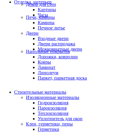
Отделка, интерьер
Декор для стен
Картины
Часы
Печи, камины
Камины
Печное литье
Двери
Входные двери
Двери распродажа
Межкомнатные двери
Напольные покрытия
Дорожки, ковролин
Ковры
Ламинат
Линолеум
Паркет, паркетная доска
Строительные материалы
Изоляционные материалы
Гидроизоляция
Пароизоляция
Теплоизоляция
Уплотнитель для окон
Клеи, герметики, пены
Герметики