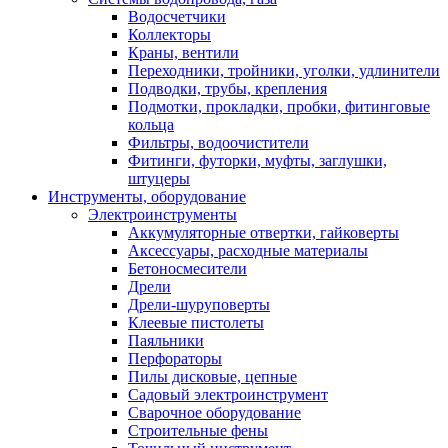
Водосчетчики
Коллекторы
Краны, вентили
Переходники, тройники, уголки, удлинители
Подводки, трубы, крепления
Подмотки, прокладки, пробки, фитинговые
кольца
Фильтры, водоочистители
Фитинги, футорки, муфты, заглушки,
штуцеры
Инструменты, оборудование
Электроинструменты
Аккумуляторные отвертки, гайковерты
Аксессуары, расходные материалы
Бетоносмесители
Дрели
Дрели-шуруповерты
Клеевые пистолеты
Паяльники
Перфораторы
Пилы дисковые, цепные
Садовый электроинструмент
Сварочное оборудование
Строительные фены