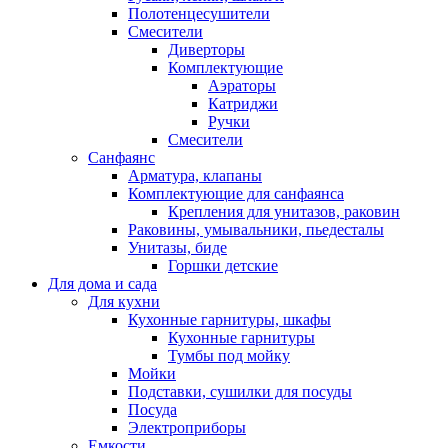
Полотенцесушители
Смесители
Диверторы
Комплектующие
Аэраторы
Катриджи
Ручки
Смесители
Санфаянс
Арматура, клапаны
Комплектующие для санфаянса
Крепления для унитазов, раковин
Раковины, умывальники, пьедесталы
Унитазы, биде
Горшки детские
Для дома и сада
Для кухни
Кухонные гарнитуры, шкафы
Кухонные гарнитуры
Тумбы под мойку
Мойки
Подставки, сушилки для посуды
Посуда
Электроприборы
Емкости