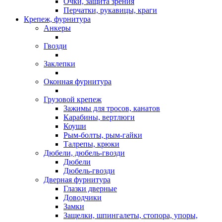
Очки, защита зрения
Перчатки, рукавицы, краги
Крепеж, фурнитура
Анкеры
Гвозди
Заклепки
Оконная фурнитура
Грузовой крепеж
Зажимы для тросов, канатов
Карабины, вертлюги
Коуши
Рым-болты, рым-гайки
Талрепы, крюки
Дюбели, дюбель-гвозди
Дюбели
Дюбель-гвозди
Дверная фурнитура
Глазки дверные
Доводчики
Замки
Защелки, шпингалеты, стопора, упоры,