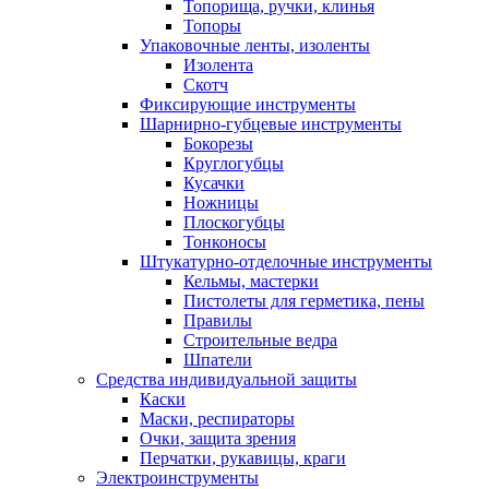
Топорища, ручки, клинья
Топоры
Упаковочные ленты, изоленты
Изолента
Скотч
Фиксирующие инструменты
Шарнирно-губцевые инструменты
Бокорезы
Круглогубцы
Кусачки
Ножницы
Плоскогубцы
Тонконосы
Штукатурно-отделочные инструменты
Кельмы, мастерки
Пистолеты для герметика, пены
Правилы
Строительные ведра
Шпатели
Средства индивидуальной защиты
Каски
Маски, респираторы
Очки, защита зрения
Перчатки, рукавицы, краги
Электроинструменты