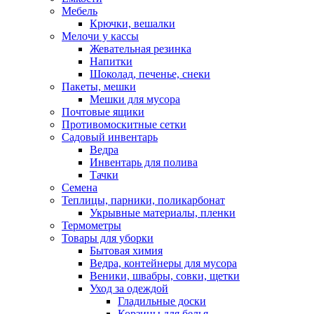
Мебель
Крючки, вешалки
Мелочи у кассы
Жевательная резинка
Напитки
Шоколад, печенье, снеки
Пакеты, мешки
Мешки для мусора
Почтовые ящики
Противомоскитные сетки
Садовый инвентарь
Ведра
Инвентарь для полива
Тачки
Семена
Теплицы, парники, поликарбонат
Укрывные материалы, пленки
Термометры
Товары для уборки
Бытовая химия
Ведра, контейнеры для мусора
Веники, швабры, совки, щетки
Уход за одеждой
Гладильные доски
Корзины для белья