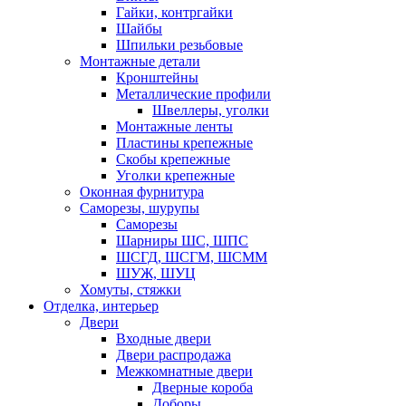
Гайки, контргайки
Шайбы
Шпильки резьбовые
Монтажные детали
Кронштейны
Металлические профили
Швеллеры, уголки
Монтажные ленты
Пластины крепежные
Скобы крепежные
Уголки крепежные
Оконная фурнитура
Саморезы, шурупы
Саморезы
Шарниры ШС, ШПС
ШСГД, ШСГМ, ШСММ
ШУЖ, ШУЦ
Хомуты, стяжки
Отделка, интерьер
Двери
Входные двери
Двери распродажа
Межкомнатные двери
Дверные короба
Доборы