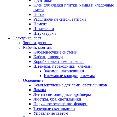
Грунтовки
Клеи для кладки плитки, камня и кладочные
смеси
Песок
Расшивочные смеси, затирки
Цемент
Шпатлевки
Штукатурки
Электрика, свет
Звонки дверные
Кабели, монтаж
Кабеленесущие системы
Кабели, провода
Коробки электромонтажные
Штекеры, переходники, клеммы
Зажимы, наконечники
Клеммные колодки, клеммы
Освещение
Комплектующие для ламп, светильников
Лампы
Ленты светодиодные, драйверы
Люстры, бра, светильники
Наружное освещение, фонари
Точечные светильники
Управление светом