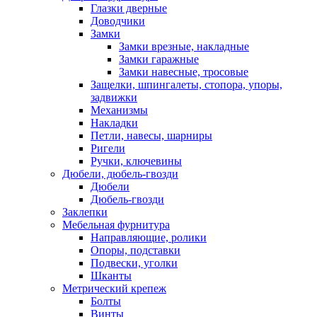
Глазки дверные
Доводчики
Замки
Замки врезные, накладные
Замки гаражные
Замки навесные, тросовые
Защелки, шпингалеты, стопора, упоры,
задвижки
Механизмы
Накладки
Петли, навесы, шарниры
Ригели
Ручки, ключевины
Дюбели, дюбель-гвозди
Дюбели
Дюбель-гвозди
Заклепки
Мебельная фурнитура
Направляющие, ролики
Опоры, подставки
Подвески, уголки
Шканты
Метрический крепеж
Болты
Винты