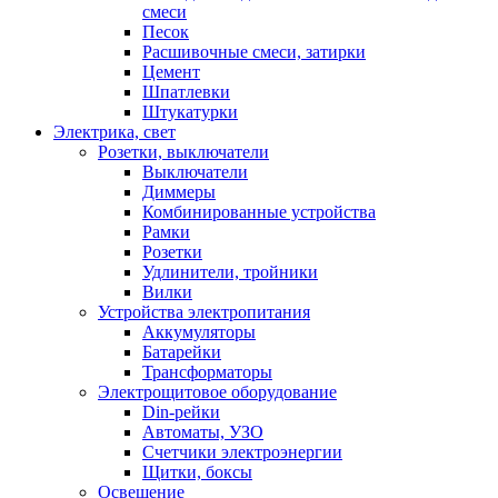
смеси
Песок
Расшивочные смеси, затирки
Цемент
Шпатлевки
Штукатурки
Электрика, свет
Розетки, выключатели
Выключатели
Диммеры
Комбинированные устройства
Рамки
Розетки
Удлинители, тройники
Вилки
Устройства электропитания
Аккумуляторы
Батарейки
Трансформаторы
Электрощитовое оборудование
Din-рейки
Автоматы, УЗО
Счетчики электроэнергии
Щитки, боксы
Освещение