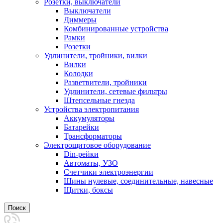
Розетки, выключатели
Выключатели
Диммеры
Комбинированные устройства
Рамки
Розетки
Удлинители, тройники, вилки
Вилки
Колодки
Разветвители, тройники
Удлинители, сетевые фильтры
Штепсельные гнезда
Устройства электропитания
Аккумуляторы
Батарейки
Трансформаторы
Электрощитовое оборудование
Din-рейки
Автоматы, УЗО
Счетчики электроэнергии
Шины нулевые, соединительные, навесные
Щитки, боксы
Поиск