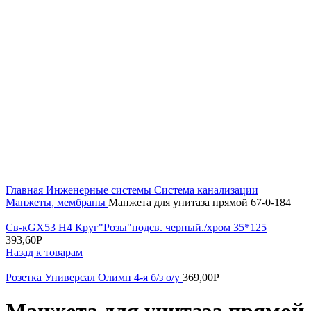
Увеличить
Главная
Инженерные системы
Система канализации
Манжеты, мембраны
Манжета для унитаза прямой 67-0-184
Св-кGX53 H4 Круг"Розы"подсв. черный./хром 35*125
393,60
Р
Назад к товарам
Розетка Универсал Олимп 4-я б/з о/у
369,00
Р
Манжета для унитаза прямой