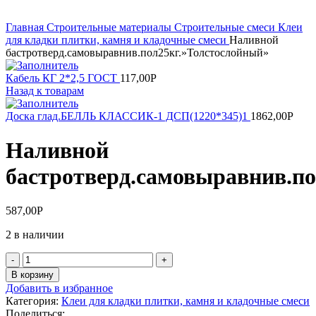
Увеличить
Главная
Строительные материалы
Строительные смеси
Клеи
для кладки плитки, камня и кладочные смеси
Наливной
бастротверд.самовыравнив.пол25кг.»Толстослойный»
Кабель КГ 2*2,5 ГОСТ
117,00
Р
Назад к товарам
Доска глад.БЕЛЛЬ КЛАССИК-1 ДСП(1220*345)1
1862,00
Р
Наливной
бастротверд.самовыравнив.п
587,00
Р
2 в наличии
Количество
товара
В корзину
Наливной
Добавить в избранное
бастротверд.самовыравнив.пол25кг."Толстослойный"
Категория:
Клеи для кладки плитки, камня и кладочные смеси
Поделиться: