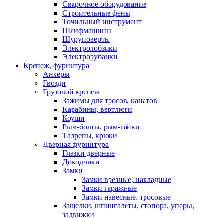
Сварочное оборудование
Строительные фены
Точильный инструмент
Шлифмашины
Шуруповерты
Электролобзики
Электрорубанки
Крепеж, фурнитура
Анкеры
Гвозди
Грузовой крепеж
Зажимы для тросов, канатов
Карабины, вертлюги
Коуши
Рым-болты, рым-гайки
Талрепы, крюки
Дверная фурнитура
Глазки дверные
Доводчики
Замки
Замки врезные, накладные
Замки гаражные
Замки навесные, тросовые
Защелки, шпингалеты, стопора, упоры,
задвижки