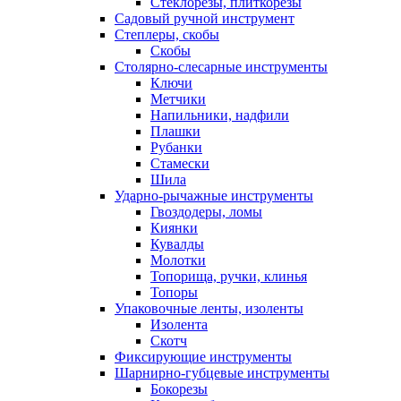
Стеклорезы, плиткорезы
Садовый ручной инструмент
Степлеры, скобы
Скобы
Столярно-слесарные инструменты
Ключи
Метчики
Напильники, надфили
Плашки
Рубанки
Стамески
Шила
Ударно-рычажные инструменты
Гвоздодеры, ломы
Киянки
Кувалды
Молотки
Топорища, ручки, клинья
Топоры
Упаковочные ленты, изоленты
Изолента
Скотч
Фиксирующие инструменты
Шарнирно-губцевые инструменты
Бокорезы