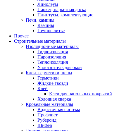
Линолеум
Паркет, паркетная доска
Плинтусы, комплектующие
Печи, камины
Камины
Печное литье
Прочее
Строительные материалы
Изоляционные материалы
Гидроизоляция
Пароизоляция
Теплоизоляция
Уплотнитель для окон
Клеи, герметики, пены
Герметики
Жидкие гвозди
Клей
Клеи для напольных покрытий
Холодная сварка
Кровельные материалы
Водосточная система
Профлист
Рубероид
Шифер
Листовые материалы