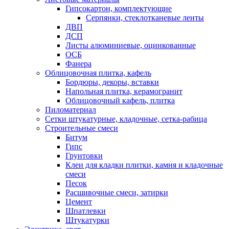
Гипсокартон, комплектующие
Серпянки, стеклотканевые ленты
ДВП
ДСП
Листы алюминиевые, оцинкованные
ОСБ
Фанера
Облицовочная плитка, кафель
Бордюры, декоры, вставки
Напольная плитка, керамогранит
Облицовочный кафель, плитка
Пиломатериал
Сетки штукатурные, кладочные, сетка-рабица
Строительные смеси
Битум
Гипс
Грунтовки
Клеи для кладки плитки, камня и кладочные
смеси
Песок
Расшивочные смеси, затирки
Цемент
Шпатлевки
Штукатурки