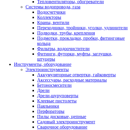
Тепловентиляторы, обогреватели
Системы водопровода, газа
Водосчетчики
Коллекторы
Краны, вентили
Переходники, тройники, уголки, удлинители
Подводки, трубы, крепления
Подмотки, прокладки, пробки, фитинговые
кольца
Фильтры, водоочистители
Фитинги, футорки, муфты, заглушки,
штуцеры
Инструменты, оборудование
Электроинструменты
Аккумуляторные отвертки, гайковерты
Аксессуары, расходные материалы
Бетоносмесители
Дрели
Дрели-шуруповерты
Клеевые пистолеты
Паяльники
Перфораторы
Пилы дисковые, цепные
Садовый электроинструмент
Сварочное оборудование