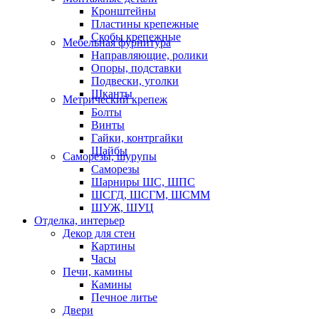
Кронштейны
Пластины крепежные
Скобы крепежные
Мебельная фурнитура
Направляющие, ролики
Опоры, подставки
Подвески, уголки
Шканты
Метрический крепеж
Болты
Винты
Гайки, контргайки
Шайбы
Саморезы, шурупы
Саморезы
Шарниры ШС, ШПС
ШСГД, ШСГМ, ШСММ
ШУЖ, ШУЦ
Отделка, интерьер
Декор для стен
Картины
Часы
Печи, камины
Камины
Печное литье
Двери