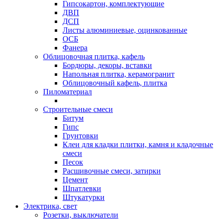
Гипсокартон, комплектующие
ДВП
ДСП
Листы алюминиевые, оцинкованные
ОСБ
Фанера
Облицовочная плитка, кафель
Бордюры, декоры, вставки
Напольная плитка, керамогранит
Облицовочный кафель, плитка
Пиломатериал
Строительные смеси
Битум
Гипс
Грунтовки
Клеи для кладки плитки, камня и кладочные
смеси
Песок
Расшивочные смеси, затирки
Цемент
Шпатлевки
Штукатурки
Электрика, свет
Розетки, выключатели