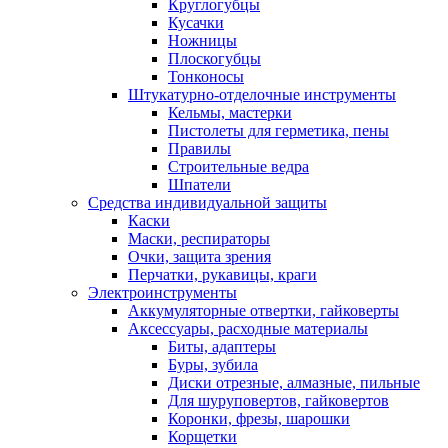
Круглогубцы
Кусачки
Ножницы
Плоскогубцы
Тонконосы
Штукатурно-отделочные инструменты
Кельмы, мастерки
Пистолеты для герметика, пены
Правилы
Строительные ведра
Шпатели
Средства индивидуальной защиты
Каски
Маски, респираторы
Очки, защита зрения
Перчатки, рукавицы, краги
Электроинструменты
Аккумуляторные отвертки, гайковерты
Аксессуары, расходные материалы
Биты, адаптеры
Буры, зубила
Диски отрезные, алмазные, пильные
Для шуруповертов, гайковертов
Коронки, фрезы, шарошки
Корщетки