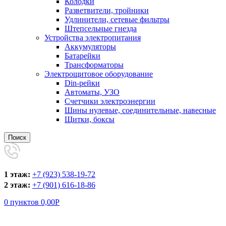
Колодки
Разветвители, тройники
Удлинители, сетевые фильтры
Штепсельные гнезда
Устройства электропитания
Аккумуляторы
Батарейки
Трансформаторы
Электрощитовое оборудование
Din-рейки
Автоматы, УЗО
Счетчики электроэнергии
Шины нулевые, соединительные, навесные
Щитки, боксы
Поиск
1 этаж:
+7 (923) 538-19-72
2 этаж:
+7 (901) 616-18-86
0
пунктов
0,00
Р