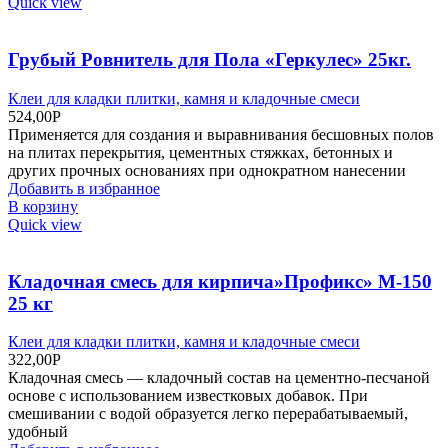
Quick view
Грубый Ровнитель для Пола «Геркулес» 25кг.
Клеи для кладки плитки, камня и кладочные смеси
524,00
Р
Применяется для создания и выравнивания бесшовных полов
на плитах перекрытия, цементных стяжках, бетонных и
других прочных основаниях при однократном нанесении
Добавить в избранное
В корзину
Quick view
Кладочная смесь для кирпича»Профикс» М-150
25 кг
Клеи для кладки плитки, камня и кладочные смеси
322,00
Р
Кладочная смесь — кладочный состав на цементно-песчаной
основе с использованием известковых добавок. При
смешивании с водой образуется легко перерабатываемый,
удобный