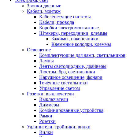
Электрика, свет
Звонки дверные
Кабели, монтаж
Кабеленесущие системы
Кабели, провода
Коробки электромонтажные
Штекеры, переходники, клеммы
Зажимы, наконечники
Клеммные колодки, клеммы
Освещение
Комплектующие для ламп, светильников
Лампы
Ленты светодиодные, драйверы
Люстры, бра, светильники
Наружное освещение, фонари
Точечные светильники
Управление светом
Розетки, выключатели
Выключатели
Диммеры
Комбинированные устройства
Рамки
Розетки
Удлинители, тройники, вилки
Вилки