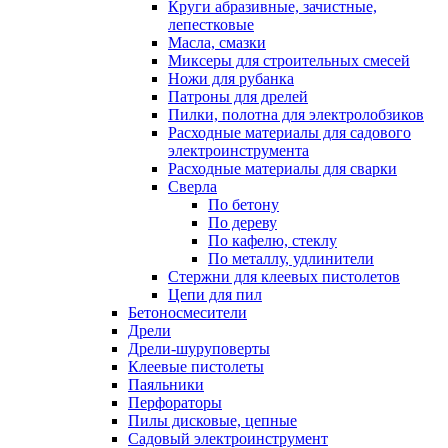
Круги абразивные, зачистные,
лепестковые
Масла, смазки
Миксеры для строительных смесей
Ножи для рубанка
Патроны для дрелей
Пилки, полотна для электролобзиков
Расходные материалы для садового
электроинструмента
Расходные материалы для сварки
Сверла
По бетону
По дереву
По кафелю, стеклу
По металлу, удлинители
Стержни для клеевых пистолетов
Цепи для пил
Бетоносмесители
Дрели
Дрели-шуруповерты
Клеевые пистолеты
Паяльники
Перфораторы
Пилы дисковые, цепные
Садовый электроинструмент