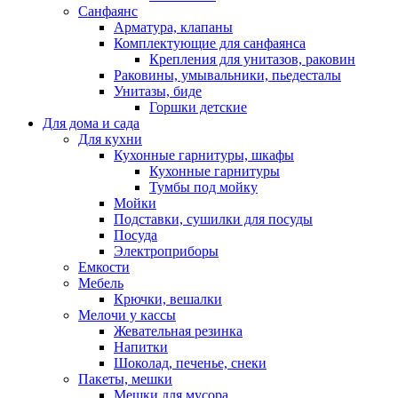
Санфаянс
Арматура, клапаны
Комплектующие для санфаянса
Крепления для унитазов, раковин
Раковины, умывальники, пьедесталы
Унитазы, биде
Горшки детские
Для дома и сада
Для кухни
Кухонные гарнитуры, шкафы
Кухонные гарнитуры
Тумбы под мойку
Мойки
Подставки, сушилки для посуды
Посуда
Электроприборы
Емкости
Мебель
Крючки, вешалки
Мелочи у кассы
Жевательная резинка
Напитки
Шоколад, печенье, снеки
Пакеты, мешки
Мешки для мусора