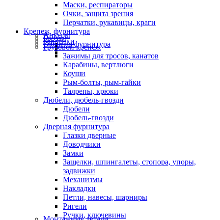
Маски, респираторы
Очки, защита зрения
Перчатки, рукавицы, краги
Крепеж, фурнитура
Анкеры
Гвозди
Заклепки
Оконная фурнитура
Грузовой крепеж
Зажимы для тросов, канатов
Карабины, вертлюги
Коуши
Рым-болты, рым-гайки
Талрепы, крюки
Дюбели, дюбель-гвозди
Дюбели
Дюбель-гвозди
Дверная фурнитура
Глазки дверные
Доводчики
Замки
Защелки, шпингалеты, стопора, упоры,
задвижки
Механизмы
Накладки
Петли, навесы, шарниры
Ригели
Ручки, ключевины
Монтажные детали