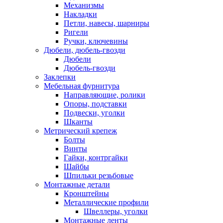
Механизмы
Накладки
Петли, навесы, шарниры
Ригели
Ручки, ключевины
Дюбели, дюбель-гвозди
Дюбели
Дюбель-гвозди
Заклепки
Мебельная фурнитура
Направляющие, ролики
Опоры, подставки
Подвески, уголки
Шканты
Метрический крепеж
Болты
Винты
Гайки, контргайки
Шайбы
Шпильки резьбовые
Монтажные детали
Кронштейны
Металлические профили
Швеллеры, уголки
Монтажные ленты