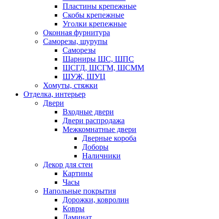
Пластины крепежные
Скобы крепежные
Уголки крепежные
Оконная фурнитура
Саморезы, шурупы
Саморезы
Шарниры ШС, ШПС
ШСГД, ШСГМ, ШСММ
ШУЖ, ШУЦ
Хомуты, стяжки
Отделка, интерьер
Двери
Входные двери
Двери распродажа
Межкомнатные двери
Дверные короба
Доборы
Наличники
Декор для стен
Картины
Часы
Напольные покрытия
Дорожки, ковролин
Ковры
Ламинат