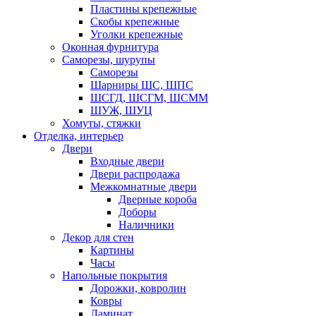
Пластины крепежные
Скобы крепежные
Уголки крепежные
Оконная фурнитура
Саморезы, шурупы
Саморезы
Шарниры ШС, ШПС
ШСГД, ШСГМ, ШСММ
ШУЖ, ШУЦ
Хомуты, стяжки
Отделка, интерьер
Двери
Входные двери
Двери распродажа
Межкомнатные двери
Дверные короба
Доборы
Наличники
Декор для стен
Картины
Часы
Напольные покрытия
Дорожки, ковролин
Ковры
Ламинат