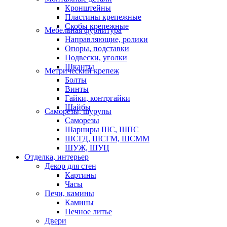
Кронштейны
Пластины крепежные
Скобы крепежные
Мебельная фурнитура
Направляющие, ролики
Опоры, подставки
Подвески, уголки
Шканты
Метрический крепеж
Болты
Винты
Гайки, контргайки
Шайбы
Саморезы, шурупы
Саморезы
Шарниры ШС, ШПС
ШСГД, ШСГМ, ШСММ
ШУЖ, ШУЦ
Отделка, интерьер
Декор для стен
Картины
Часы
Печи, камины
Камины
Печное литье
Двери