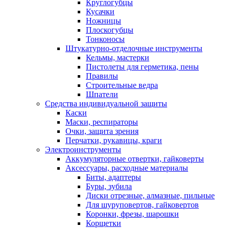
Круглогубцы
Кусачки
Ножницы
Плоскогубцы
Тонконосы
Штукатурно-отделочные инструменты
Кельмы, мастерки
Пистолеты для герметика, пены
Правилы
Строительные ведра
Шпатели
Средства индивидуальной защиты
Каски
Маски, респираторы
Очки, защита зрения
Перчатки, рукавицы, краги
Электроинструменты
Аккумуляторные отвертки, гайковерты
Аксессуары, расходные материалы
Биты, адаптеры
Буры, зубила
Диски отрезные, алмазные, пильные
Для шуруповертов, гайковертов
Коронки, фрезы, шарошки
Корщетки