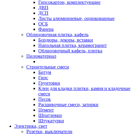
Гипсокартон, комплектующие
ДВП
ДСП
Листы алюминиевые, оцинкованные
ОСБ
Фанера
Облицовочная плитка, кафель
Бордюры, декоры, вставки
Напольная плитка, керамогранит
Облицовочный кафель, плитка
Пиломатериал
Строительные смеси
Битум
Гипс
Грунтовки
Клеи для кладки плитки, камня и кладочные
смеси
Песок
Расшивочные смеси, затирки
Цемент
Шпатлевки
Штукатурки
Электрика, свет
Розетки, выключатели