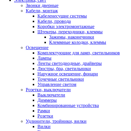
Электрика, свет
Звонки дверные
Кабели, монтаж
Кабеленесущие системы
Кабели, провода
Коробки электромонтажные
Штекеры, переходники, клеммы
Зажимы, наконечники
Клеммные колодки, клеммы
Освещение
Комплектующие для ламп, светильников
Лампы
Ленты светодиодные, драйверы
Люстры, бра, светильники
Наружное освещение, фонари
Точечные светильники
Управление светом
Розетки, выключатели
Выключатели
Диммеры
Комбинированные устройства
Рамки
Розетки
Удлинители, тройники, вилки
Вилки