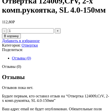
Отвертка 124009,CrV, 2-х
комп.рукоятка, SL 4.0-150мм
112,80
Р
Количество
товара
В корзину
Отвертка
Добавить в избранное
124009,CrV,
Категория:
Отвертки
2-
Поделиться:
х
комп.рукоятка,
Отзывы (0)
SL
4.0-
Отзывы (0)
150мм
Отзывы
Отзывов пока нет.
Будьте первым, кто оставил отзыв на “Отвертка 124009,CrV, 2-
х комп.рукоятка, SL 4.0-150мм”
Ваш адрес email не будет опубликован.
Обязательные поля