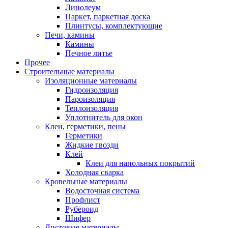
Линолеум
Паркет, паркетная доска
Плинтусы, комплектующие
Печи, камины
Камины
Печное литье
Прочее
Строительные материалы
Изоляционные материалы
Гидроизоляция
Пароизоляция
Теплоизоляция
Уплотнитель для окон
Клеи, герметики, пены
Герметики
Жидкие гвозди
Клей
Клеи для напольных покрытий
Холодная сварка
Кровельные материалы
Водосточная система
Профлист
Рубероид
Шифер
Листовые материалы