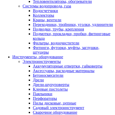
Тепловентиляторы, обогреватели
Системы водопровода, газа
Водосчетчики
Коллекторы
Краны, вентили
Переходники, тройники, уголки, удлинители
Подводки, трубы, крепления
Подмотки, прокладки, пробки, фитинговые
кольца
Фильтры, водоочистители
Фитинги, футорки, муфты, заглушки,
штуцеры
Инструменты, оборудование
Электроинструменты
Аккумуляторные отвертки, гайковерты
Аксессуары, расходные материалы
Бетоносмесители
Дрели
Дрели-шуруповерты
Клеевые пистолеты
Паяльники
Перфораторы
Пилы дисковые, цепные
Садовый электроинструмент
Сварочное оборудование