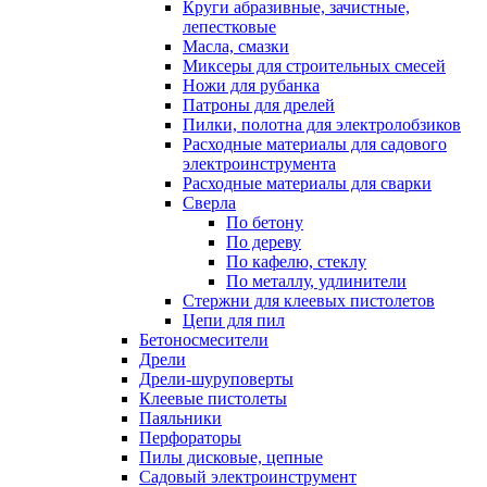
Круги абразивные, зачистные,
лепестковые
Масла, смазки
Миксеры для строительных смесей
Ножи для рубанка
Патроны для дрелей
Пилки, полотна для электролобзиков
Расходные материалы для садового
электроинструмента
Расходные материалы для сварки
Сверла
По бетону
По дереву
По кафелю, стеклу
По металлу, удлинители
Стержни для клеевых пистолетов
Цепи для пил
Бетоносмесители
Дрели
Дрели-шуруповерты
Клеевые пистолеты
Паяльники
Перфораторы
Пилы дисковые, цепные
Садовый электроинструмент