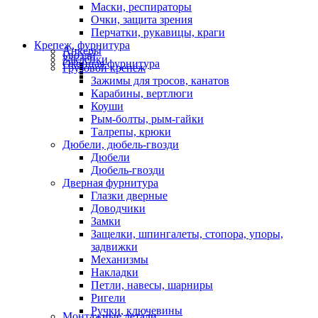
Маски, респираторы
Очки, защита зрения
Перчатки, рукавицы, краги
Крепеж, фурнитура
Анкеры
Гвозди
Заклепки
Оконная фурнитура
Грузовой крепеж
Зажимы для тросов, канатов
Карабины, вертлюги
Коуши
Рым-болты, рым-гайки
Талрепы, крюки
Дюбели, дюбель-гвозди
Дюбели
Дюбель-гвозди
Дверная фурнитура
Глазки дверные
Доводчики
Замки
Защелки, шпингалеты, стопора, упоры,
задвижки
Механизмы
Накладки
Петли, навесы, шарниры
Ригели
Ручки, ключевины
Монтажные детали