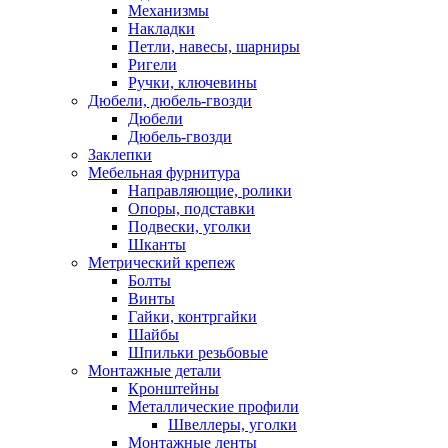
Механизмы
Накладки
Петли, навесы, шарниры
Ригели
Ручки, ключевины
Дюбели, дюбель-гвозди
Дюбели
Дюбель-гвозди
Заклепки
Мебельная фурнитура
Направляющие, ролики
Опоры, подставки
Подвески, уголки
Шканты
Метрический крепеж
Болты
Винты
Гайки, контргайки
Шайбы
Шпильки резьбовые
Монтажные детали
Кронштейны
Металлические профили
Швеллеры, уголки
Монтажные ленты