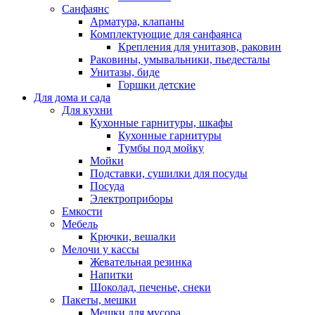
Санфаянс
Арматура, клапаны
Комплектующие для санфаянса
Крепления для унитазов, раковин
Раковины, умывальники, пьедесталы
Унитазы, биде
Горшки детские
Для дома и сада
Для кухни
Кухонные гарнитуры, шкафы
Кухонные гарнитуры
Тумбы под мойку
Мойки
Подставки, сушилки для посуды
Посуда
Электроприборы
Емкости
Мебель
Крючки, вешалки
Мелочи у кассы
Жевательная резинка
Напитки
Шоколад, печенье, снеки
Пакеты, мешки
Мешки для мусора