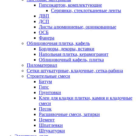
Гипсокартон, комплектующие
Серпянки, стеклотканевые ленты
ДВП
ДСП
Листы алюминиевые, оцинкованные
ОСБ
Фанера
Облицовочная плитка, кафель
Бордюры, декоры, вставки
Напольная плитка, керамогранит
Облицовочный кафель, плитка
Пиломатериал
Сетки штукатурные, кладочные, сетка-рабица
Строительные смеси
Битум
Гипс
Грунтовки
Клеи для кладки плитки, камня и кладочные
смеси
Песок
Расшивочные смеси, затирки
Цемент
Шпатлевки
Штукатурки