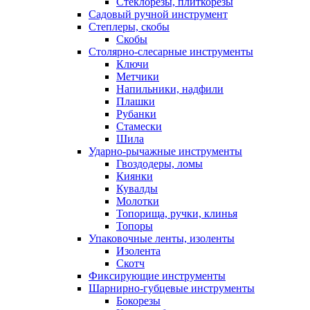
Стеклорезы, плиткорезы
Садовый ручной инструмент
Степлеры, скобы
Скобы
Столярно-слесарные инструменты
Ключи
Метчики
Напильники, надфили
Плашки
Рубанки
Стамески
Шила
Ударно-рычажные инструменты
Гвоздодеры, ломы
Киянки
Кувалды
Молотки
Топорища, ручки, клинья
Топоры
Упаковочные ленты, изоленты
Изолента
Скотч
Фиксирующие инструменты
Шарнирно-губцевые инструменты
Бокорезы