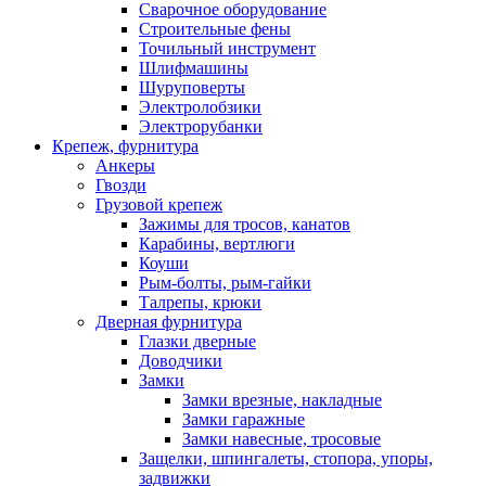
Сварочное оборудование
Строительные фены
Точильный инструмент
Шлифмашины
Шуруповерты
Электролобзики
Электрорубанки
Крепеж, фурнитура
Анкеры
Гвозди
Грузовой крепеж
Зажимы для тросов, канатов
Карабины, вертлюги
Коуши
Рым-болты, рым-гайки
Талрепы, крюки
Дверная фурнитура
Глазки дверные
Доводчики
Замки
Замки врезные, накладные
Замки гаражные
Замки навесные, тросовые
Защелки, шпингалеты, стопора, упоры,
задвижки