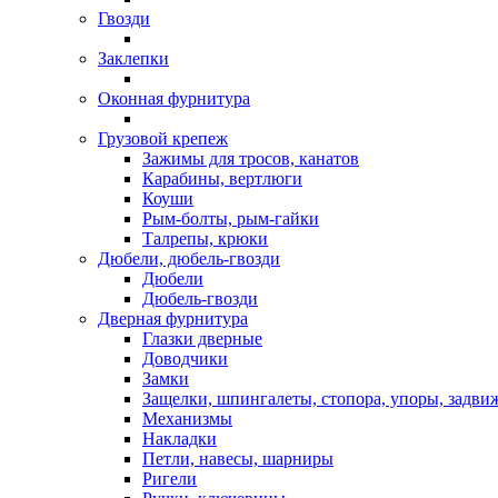
Гвозди
Заклепки
Оконная фурнитура
Грузовой крепеж
Зажимы для тросов, канатов
Карабины, вертлюги
Коуши
Рым-болты, рым-гайки
Талрепы, крюки
Дюбели, дюбель-гвозди
Дюбели
Дюбель-гвозди
Дверная фурнитура
Глазки дверные
Доводчики
Замки
Защелки, шпингалеты, стопора, упоры, задви
Механизмы
Накладки
Петли, навесы, шарниры
Ригели