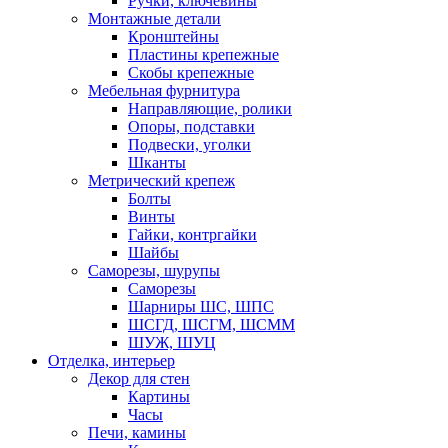
Ручки, ключевины
Монтажные детали
Кронштейны
Пластины крепежные
Скобы крепежные
Мебельная фурнитура
Направляющие, ролики
Опоры, подставки
Подвески, уголки
Шканты
Метрический крепеж
Болты
Винты
Гайки, контргайки
Шайбы
Саморезы, шурупы
Саморезы
Шарниры ШС, ШПС
ШСГД, ШСГМ, ШСММ
ШУЖ, ШУЦ
Отделка, интерьер
Декор для стен
Картины
Часы
Печи, камины