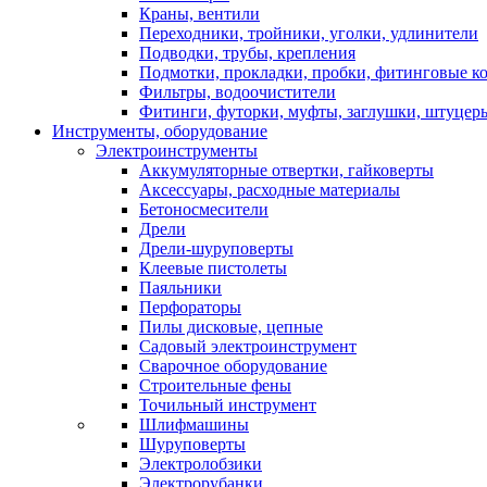
Краны, вентили
Переходники, тройники, уголки, удлинители
Подводки, трубы, крепления
Подмотки, прокладки, пробки, фитинговые к
Фильтры, водоочистители
Фитинги, футорки, муфты, заглушки, штуцер
Инструменты, оборудование
Электроинструменты
Аккумуляторные отвертки, гайковерты
Аксессуары, расходные материалы
Бетоносмесители
Дрели
Дрели-шуруповерты
Клеевые пистолеты
Паяльники
Перфораторы
Пилы дисковые, цепные
Садовый электроинструмент
Сварочное оборудование
Строительные фены
Точильный инструмент
Шлифмашины
Шуруповерты
Электролобзики
Электрорубанки