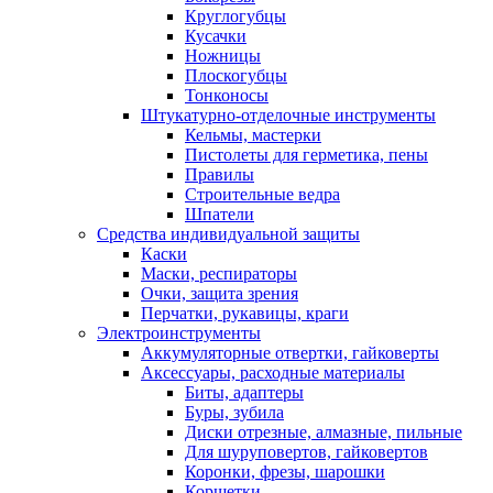
Круглогубцы
Кусачки
Ножницы
Плоскогубцы
Тонконосы
Штукатурно-отделочные инструменты
Кельмы, мастерки
Пистолеты для герметика, пены
Правилы
Строительные ведра
Шпатели
Средства индивидуальной защиты
Каски
Маски, респираторы
Очки, защита зрения
Перчатки, рукавицы, краги
Электроинструменты
Аккумуляторные отвертки, гайковерты
Аксессуары, расходные материалы
Биты, адаптеры
Буры, зубила
Диски отрезные, алмазные, пильные
Для шуруповертов, гайковертов
Коронки, фрезы, шарошки
Корщетки