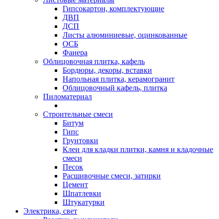
Гипсокартон, комплектующие
ДВП
ДСП
Листы алюминиевые, оцинкованные
ОСБ
Фанера
Облицовочная плитка, кафель
Бордюры, декоры, вставки
Напольная плитка, керамогранит
Облицовочный кафель, плитка
Пиломатериал
Строительные смеси
Битум
Гипс
Грунтовки
Клеи для кладки плитки, камня и кладочные
смеси
Песок
Расшивочные смеси, затирки
Цемент
Шпатлевки
Штукатурки
Электрика, свет