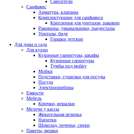
Смесители
Санфаянс
Арматура, клапаны
Комплектующие для санфаянса
Крепления для унитазов, раковин
Раковины, умывальники, пьедесталы
Унитазы, биде
Горшки детские
Для дома и сада
Для кухни
Кухонные гарнитуры, шкафы
Кухонные гарнитуры
Тумбы под мойку
Мойки
Подставки, сушилки для посуды
Посуда
Электроприборы
Емкости
Мебель
Крючки, вешалки
Мелочи у кассы
Жевательная резинка
Напитки
Шоколад, печенье, снеки
Пакеты, мешки