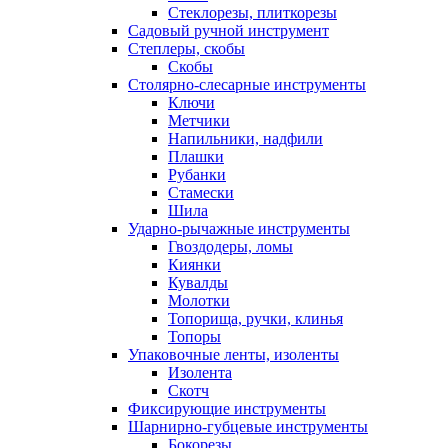
Стеклорезы, плиткорезы
Садовый ручной инструмент
Степлеры, скобы
Скобы
Столярно-слесарные инструменты
Ключи
Метчики
Напильники, надфили
Плашки
Рубанки
Стамески
Шила
Ударно-рычажные инструменты
Гвоздодеры, ломы
Киянки
Кувалды
Молотки
Топорища, ручки, клинья
Топоры
Упаковочные ленты, изоленты
Изолента
Скотч
Фиксирующие инструменты
Шарнирно-губцевые инструменты
Бокорезы