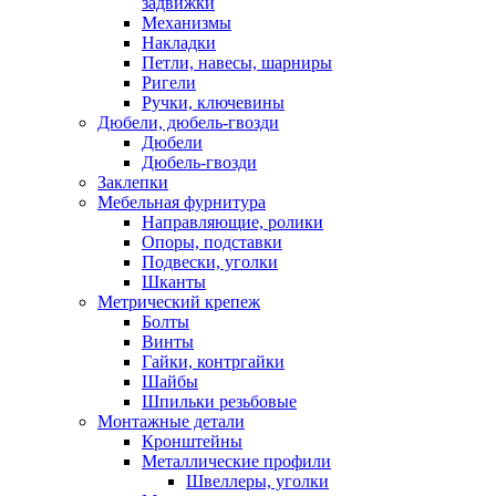
задвижки
Механизмы
Накладки
Петли, навесы, шарниры
Ригели
Ручки, ключевины
Дюбели, дюбель-гвозди
Дюбели
Дюбель-гвозди
Заклепки
Мебельная фурнитура
Направляющие, ролики
Опоры, подставки
Подвески, уголки
Шканты
Метрический крепеж
Болты
Винты
Гайки, контргайки
Шайбы
Шпильки резьбовые
Монтажные детали
Кронштейны
Металлические профили
Швеллеры, уголки