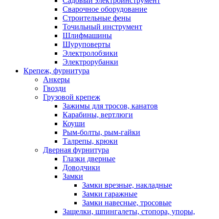
Садовый электроинструмент
Сварочное оборудование
Строительные фены
Точильный инструмент
Шлифмашины
Шуруповерты
Электролобзики
Электрорубанки
Крепеж, фурнитура
Анкеры
Гвозди
Грузовой крепеж
Зажимы для тросов, канатов
Карабины, вертлюги
Коуши
Рым-болты, рым-гайки
Талрепы, крюки
Дверная фурнитура
Глазки дверные
Доводчики
Замки
Замки врезные, накладные
Замки гаражные
Замки навесные, тросовые
Защелки, шпингалеты, стопора, упоры,