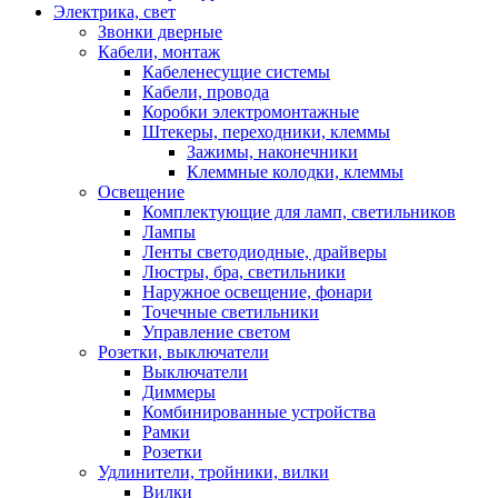
Электрика, свет
Звонки дверные
Кабели, монтаж
Кабеленесущие системы
Кабели, провода
Коробки электромонтажные
Штекеры, переходники, клеммы
Зажимы, наконечники
Клеммные колодки, клеммы
Освещение
Комплектующие для ламп, светильников
Лампы
Ленты светодиодные, драйверы
Люстры, бра, светильники
Наружное освещение, фонари
Точечные светильники
Управление светом
Розетки, выключатели
Выключатели
Диммеры
Комбинированные устройства
Рамки
Розетки
Удлинители, тройники, вилки
Вилки