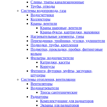
Сливы, трапы канализационные
Трубы, отводы
Системы водопровода, газа
Водосчетчики
Коллекторы
Краны, вентили
Краны шаровые, вентиля
Краны-буксы, картриджи, маховики
Нагревательные элементы, тэны
Переходники, тройники, уголки, удлинители
Подводки, трубы, крепления
Подмотки, прокладки, пробки, фитинговые
кольца
Фильтры, водоочистители
Катриджи, касеты
Корпусы
Фитинги, футорки, муфты, заглушки,
штуцеры
Системы отопления, вентиляции
Вентиляторы
Водонагреватели
Тросы сантехнические
Радиаторы
Комплектующие для радиаторов
Экраны для радиаторов