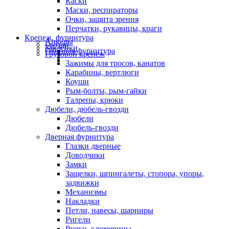
Каски
Маски, респираторы
Очки, защита зрения
Перчатки, рукавицы, краги
Крепеж, фурнитура
Анкеры
Гвозди
Заклепки
Оконная фурнитура
Грузовой крепеж
Зажимы для тросов, канатов
Карабины, вертлюги
Коуши
Рым-болты, рым-гайки
Талрепы, крюки
Дюбели, дюбель-гвозди
Дюбели
Дюбель-гвозди
Дверная фурнитура
Глазки дверные
Доводчики
Замки
Защелки, шпингалеты, стопора, упоры,
задвижки
Механизмы
Накладки
Петли, навесы, шарниры
Ригели
Ручки, ключевины