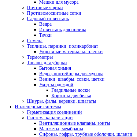
Мешки для мусора
Почтовые ящики
Противомоскитные сетки
Садовый инвентарь
Ведра
Инвентарь для полива
Тачки
Семена
Теплицы, парники, поликарбонат
Укрывные материалы, пленки
Термометры
Товары для уборки
Бытовая химия
Ведра, контейнеры для мусора
Веники, швабры, совки, щетки
Уход за одеждой
Гладильные доски
Корзины для белья
Шнуры, фалы, веревки, шпагаты
Инженерные системы
Герметизация соединений
Система канализации
Вентиляционные клапаны, зонты
Манжеты, мембраны
Сифоны, гофры, трубные оболочки, шланги