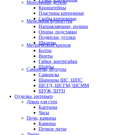
Монтажные детали
Кронштейны
Пластины крепежные
Скобы крепежные
Мебельная фурнитура
Направляющие, ролики
Опоры, подставки
Подвески, уголки
Шканты
Метрический крепеж
Болты
Винты
Гайки, контргайки
Шайбы
Саморезы, шурупы
Саморезы
Шарниры ШС, ШПС
ШСГД, ШСГМ, ШСММ
ШУЖ, ШУЦ
Отделка, интерьер
Декор для стен
Картины
Часы
Печи, камины
Камины
Печное литье
Двери