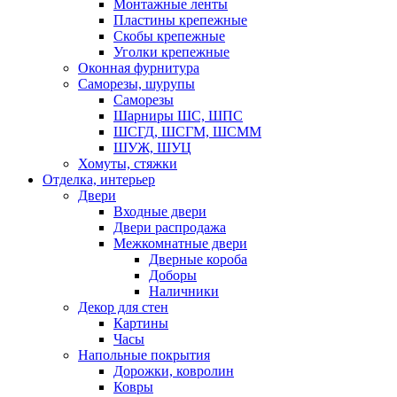
Монтажные ленты
Пластины крепежные
Скобы крепежные
Уголки крепежные
Оконная фурнитура
Саморезы, шурупы
Саморезы
Шарниры ШС, ШПС
ШСГД, ШСГМ, ШСММ
ШУЖ, ШУЦ
Хомуты, стяжки
Отделка, интерьер
Двери
Входные двери
Двери распродажа
Межкомнатные двери
Дверные короба
Доборы
Наличники
Декор для стен
Картины
Часы
Напольные покрытия
Дорожки, ковролин
Ковры