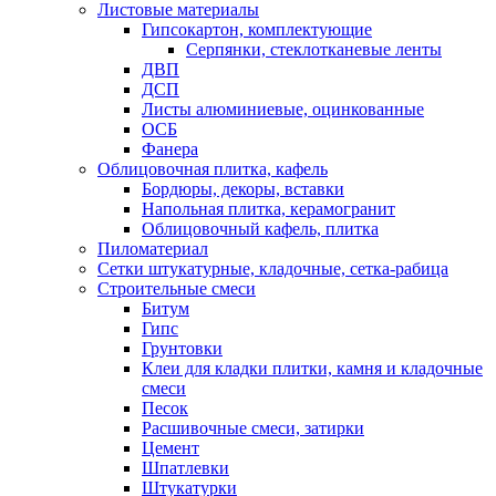
Листовые материалы
Гипсокартон, комплектующие
Серпянки, стеклотканевые ленты
ДВП
ДСП
Листы алюминиевые, оцинкованные
ОСБ
Фанера
Облицовочная плитка, кафель
Бордюры, декоры, вставки
Напольная плитка, керамогранит
Облицовочный кафель, плитка
Пиломатериал
Сетки штукатурные, кладочные, сетка-рабица
Строительные смеси
Битум
Гипс
Грунтовки
Клеи для кладки плитки, камня и кладочные
смеси
Песок
Расшивочные смеси, затирки
Цемент
Шпатлевки
Штукатурки