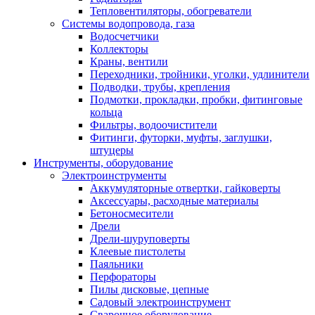
Тепловентиляторы, обогреватели
Системы водопровода, газа
Водосчетчики
Коллекторы
Краны, вентили
Переходники, тройники, уголки, удлинители
Подводки, трубы, крепления
Подмотки, прокладки, пробки, фитинговые
кольца
Фильтры, водоочистители
Фитинги, футорки, муфты, заглушки,
штуцеры
Инструменты, оборудование
Электроинструменты
Аккумуляторные отвертки, гайковерты
Аксессуары, расходные материалы
Бетоносмесители
Дрели
Дрели-шуруповерты
Клеевые пистолеты
Паяльники
Перфораторы
Пилы дисковые, цепные
Садовый электроинструмент
Сварочное оборудование