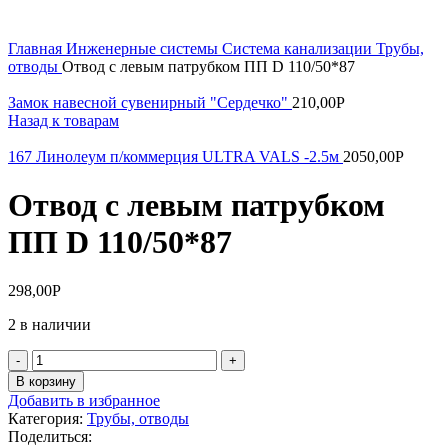
Увеличить
Главная
Инженерные системы
Система канализации
Трубы,
отводы
Отвод с левым патрубком ПП D 110/50*87
Замок навесной сувенирный "Сердечко"
210,00
Р
Назад к товарам
167 Линолеум п/коммерция ULTRA VALS -2.5м
2050,00
Р
Отвод с левым патрубком
ПП D 110/50*87
298,00
Р
2 в наличии
Количество
товара
В корзину
Отвод
Добавить в избранное
с
Категория:
Трубы, отводы
левым
Поделиться:
патрубком