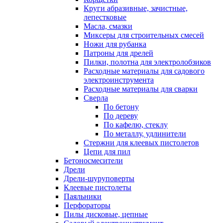
Круги абразивные, зачистные,
лепестковые
Масла, смазки
Миксеры для строительных смесей
Ножи для рубанка
Патроны для дрелей
Пилки, полотна для электролобзиков
Расходные материалы для садового
электроинструмента
Расходные материалы для сварки
Сверла
По бетону
По дереву
По кафелю, стеклу
По металлу, удлинители
Стержни для клеевых пистолетов
Цепи для пил
Бетоносмесители
Дрели
Дрели-шуруповерты
Клеевые пистолеты
Паяльники
Перфораторы
Пилы дисковые, цепные