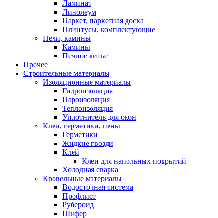
Ламинат
Линолеум
Паркет, паркетная доска
Плинтусы, комплектующие
Печи, камины
Камины
Печное литье
Прочее
Строительные материалы
Изоляционные материалы
Гидроизоляция
Пароизоляция
Теплоизоляция
Уплотнитель для окон
Клеи, герметики, пены
Герметики
Жидкие гвозди
Клей
Клеи для напольных покрытий
Холодная сварка
Кровельные материалы
Водосточная система
Профлист
Рубероид
Шифер