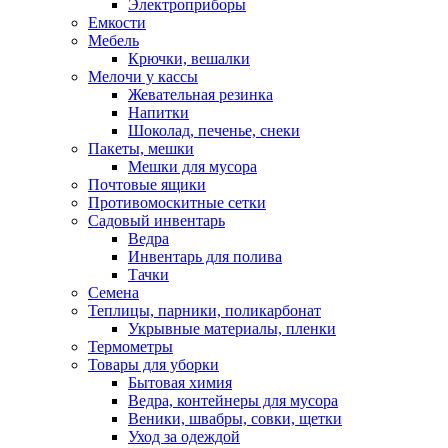
Электроприборы
Емкости
Мебель
Крючки, вешалки
Мелочи у кассы
Жевательная резинка
Напитки
Шоколад, печенье, снеки
Пакеты, мешки
Мешки для мусора
Почтовые ящики
Противомоскитные сетки
Садовый инвентарь
Ведра
Инвентарь для полива
Тачки
Семена
Теплицы, парники, поликарбонат
Укрывные материалы, пленки
Термометры
Товары для уборки
Бытовая химия
Ведра, контейнеры для мусора
Веники, швабры, совки, щетки
Уход за одеждой