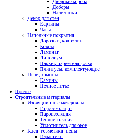
Дверные короба
Доборы
Наличники
Декор для стен
Картины
Часы
Напольные покрытия
Дорожки, ковролин
Ковры
Ламинат
Линолеум
Паркет, паркетная доска
Плинтусы, комплектующие
Печи, камины
Камины
Печное литье
Прочее
Строительные материалы
Изоляционные материалы
Гидроизоляция
Пароизоляция
Теплоизоляция
Уплотнитель для окон
Клеи, герметики, пены
Герметики