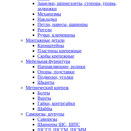
Защелки, шпингалеты, стопора, упоры,
задвижки
Механизмы
Накладки
Петли, навесы, шарниры
Ригели
Ручки, ключевины
Монтажные детали
Кронштейны
Пластины крепежные
Скобы крепежные
Мебельная фурнитура
Направляющие, ролики
Опоры, подставки
Подвески, уголки
Шканты
Метрический крепеж
Болты
Винты
Гайки, контргайки
Шайбы
Саморезы, шурупы
Саморезы
Шарниры ШС, ШПС
ШСГД, ШСГМ, ШСММ