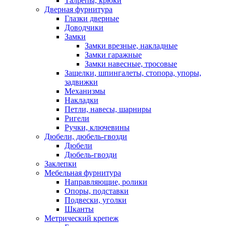
Талрепы, крюки
Дверная фурнитура
Глазки дверные
Доводчики
Замки
Замки врезные, накладные
Замки гаражные
Замки навесные, тросовые
Защелки, шпингалеты, стопора, упоры,
задвижки
Механизмы
Накладки
Петли, навесы, шарниры
Ригели
Ручки, ключевины
Дюбели, дюбель-гвозди
Дюбели
Дюбель-гвозди
Заклепки
Мебельная фурнитура
Направляющие, ролики
Опоры, подставки
Подвески, уголки
Шканты
Метрический крепеж