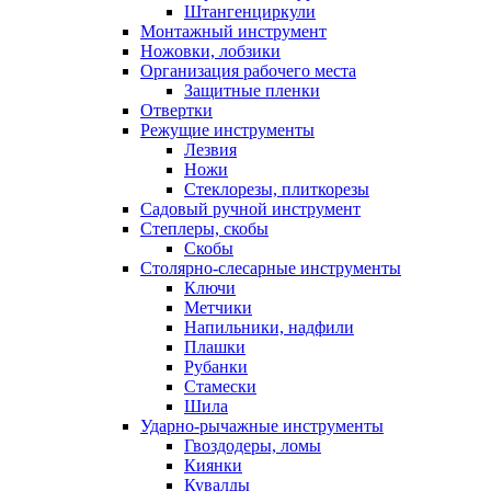
Штангенциркули
Монтажный инструмент
Ножовки, лобзики
Организация рабочего места
Защитные пленки
Отвертки
Режущие инструменты
Лезвия
Ножи
Стеклорезы, плиткорезы
Садовый ручной инструмент
Степлеры, скобы
Скобы
Столярно-слесарные инструменты
Ключи
Метчики
Напильники, надфили
Плашки
Рубанки
Стамески
Шила
Ударно-рычажные инструменты
Гвоздодеры, ломы
Киянки
Кувалды