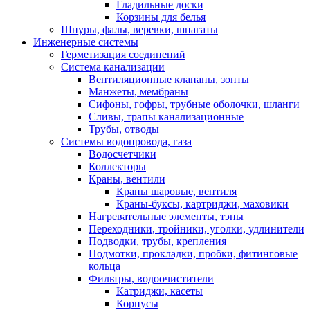
Гладильные доски
Корзины для белья
Шнуры, фалы, веревки, шпагаты
Инженерные системы
Герметизация соединений
Система канализации
Вентиляционные клапаны, зонты
Манжеты, мембраны
Сифоны, гофры, трубные оболочки, шланги
Сливы, трапы канализационные
Трубы, отводы
Системы водопровода, газа
Водосчетчики
Коллекторы
Краны, вентили
Краны шаровые, вентиля
Краны-буксы, картриджи, маховики
Нагревательные элементы, тэны
Переходники, тройники, уголки, удлинители
Подводки, трубы, крепления
Подмотки, прокладки, пробки, фитинговые
кольца
Фильтры, водоочистители
Катриджи, касеты
Корпусы