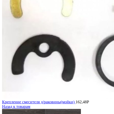
Крепление смесителя д/раковины(мойки)
162,48
Р
Назад к товарам