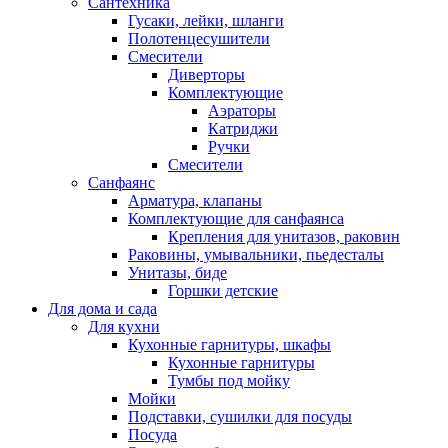
Сантехника
Гусаки, лейки, шланги
Полотенцесушители
Смесители
Диверторы
Комплектующие
Аэраторы
Катриджи
Ручки
Смесители
Санфаянс
Арматура, клапаны
Комплектующие для санфаянса
Крепления для унитазов, раковин
Раковины, умывальники, пьедесталы
Унитазы, биде
Горшки детские
Для дома и сада
Для кухни
Кухонные гарнитуры, шкафы
Кухонные гарнитуры
Тумбы под мойку
Мойки
Подставки, сушилки для посуды
Посуда