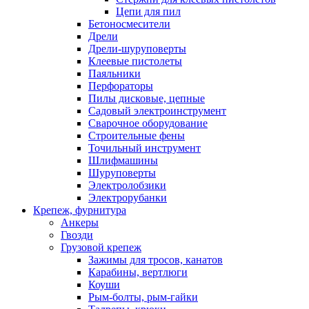
Цепи для пил
Бетоносмесители
Дрели
Дрели-шуруповерты
Клеевые пистолеты
Паяльники
Перфораторы
Пилы дисковые, цепные
Садовый электроинструмент
Сварочное оборудование
Строительные фены
Точильный инструмент
Шлифмашины
Шуруповерты
Электролобзики
Электрорубанки
Крепеж, фурнитура
Анкеры
Гвозди
Грузовой крепеж
Зажимы для тросов, канатов
Карабины, вертлюги
Коуши
Рым-болты, рым-гайки