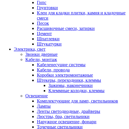
Гипс
Грунтовки
Клеи для кладки плитки, камня и кладочные
смеси
Песок
Расшивочные смеси, затирки
Цемент
Шпатлевки
Штукатурки
Электрика, свет
Звонки дверные
Кабели, монтаж
Кабеленесущие системы
Кабели, провода
Коробки электромонтажные
Штекеры, переходники, клеммы
Зажимы, наконечники
Клеммные колодки, клеммы
Освещение
Комплектующие для ламп, светильников
Лампы
Ленты светодиодные, драйверы
Люстры, бра, светильники
Наружное освещение, фонари
Точечные светильники