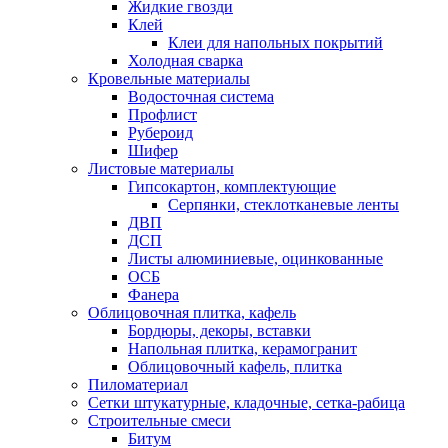
Жидкие гвозди
Клей
Клеи для напольных покрытий
Холодная сварка
Кровельные материалы
Водосточная система
Профлист
Рубероид
Шифер
Листовые материалы
Гипсокартон, комплектующие
Серпянки, стеклотканевые ленты
ДВП
ДСП
Листы алюминиевые, оцинкованные
ОСБ
Фанера
Облицовочная плитка, кафель
Бордюры, декоры, вставки
Напольная плитка, керамогранит
Облицовочный кафель, плитка
Пиломатериал
Сетки штукатурные, кладочные, сетка-рабица
Строительные смеси
Битум