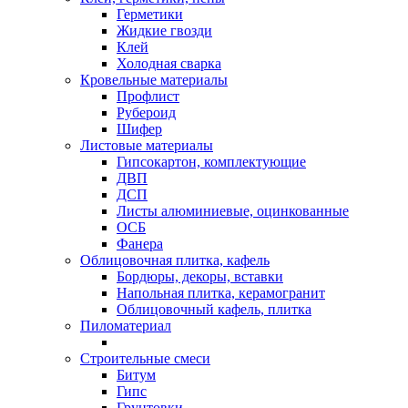
Герметики
Жидкие гвозди
Клей
Холодная сварка
Кровельные материалы
Профлист
Рубероид
Шифер
Листовые материалы
Гипсокартон, комплектующие
ДВП
ДСП
Листы алюминиевые, оцинкованные
ОСБ
Фанера
Облицовочная плитка, кафель
Бордюры, декоры, вставки
Напольная плитка, керамогранит
Облицовочный кафель, плитка
Пиломатериал
Строительные смеси
Битум
Гипс
Грунтовки