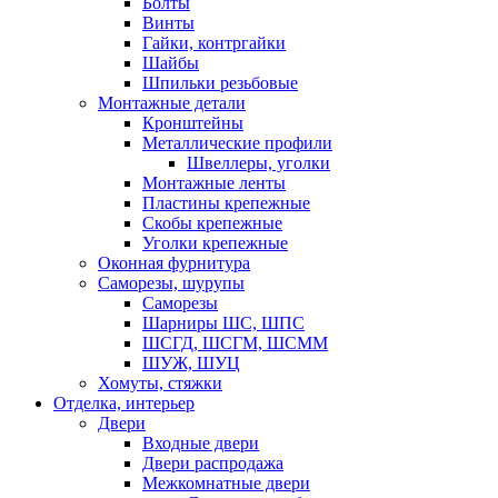
Болты
Винты
Гайки, контргайки
Шайбы
Шпильки резьбовые
Монтажные детали
Кронштейны
Металлические профили
Швеллеры, уголки
Монтажные ленты
Пластины крепежные
Скобы крепежные
Уголки крепежные
Оконная фурнитура
Саморезы, шурупы
Саморезы
Шарниры ШС, ШПС
ШСГД, ШСГМ, ШСММ
ШУЖ, ШУЦ
Хомуты, стяжки
Отделка, интерьер
Двери
Входные двери
Двери распродажа
Межкомнатные двери