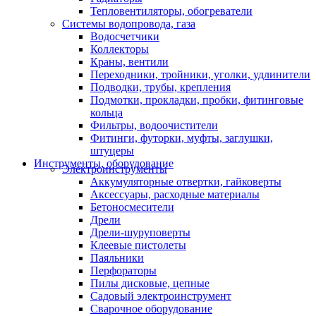
Тепловентиляторы, обогреватели
Системы водопровода, газа
Водосчетчики
Коллекторы
Краны, вентили
Переходники, тройники, уголки, удлинители
Подводки, трубы, крепления
Подмотки, прокладки, пробки, фитинговые
кольца
Фильтры, водоочистители
Фитинги, футорки, муфты, заглушки,
штуцеры
Инструменты, оборудование
Электроинструменты
Аккумуляторные отвертки, гайковерты
Аксессуары, расходные материалы
Бетоносмесители
Дрели
Дрели-шуруповерты
Клеевые пистолеты
Паяльники
Перфораторы
Пилы дисковые, цепные
Садовый электроинструмент
Сварочное оборудование