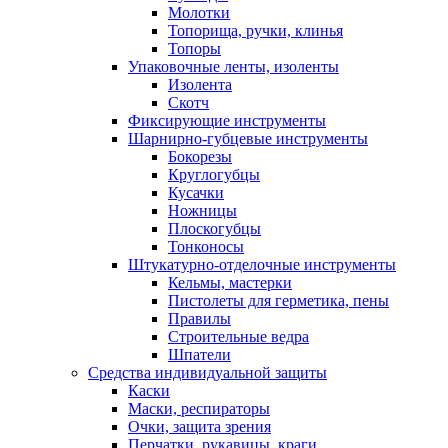
Молотки
Топорища, ручки, клинья
Топоры
Упаковочные ленты, изоленты
Изолента
Скотч
Фиксирующие инструменты
Шарнирно-губцевые инструменты
Бокорезы
Круглогубцы
Кусачки
Ножницы
Плоскогубцы
Тонконосы
Штукатурно-отделочные инструменты
Кельмы, мастерки
Пистолеты для герметика, пены
Правилы
Строительные ведра
Шпатели
Средства индивидуальной защиты
Каски
Маски, респираторы
Очки, защита зрения
Перчатки, рукавицы, краги