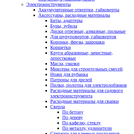
Электроинструменты
Аккумуляторные отвертки, гайковерты
Аксессуары, расходные материалы
Биты, адаптеры
Буры, зубила
Диски отрезные, алмазные, пильные
Для шуруповертов, гайковертов
Коронки, фрезы, шарошки
Корщетки
Круги абразивные, зачистные,
лепестковые
Масла, смазки
Миксеры для строительных смесей
Ножи для рубанка
Патроны для дрелей
Пилки, полотна для электролобзиков
Расходные материалы для садового
электроинструмента
Расходные материалы для сварки
Сверла
По бетону
По дереву
По кафелю, стеклу
По металлу, удлинители
Стержни для клеевых пистолетов