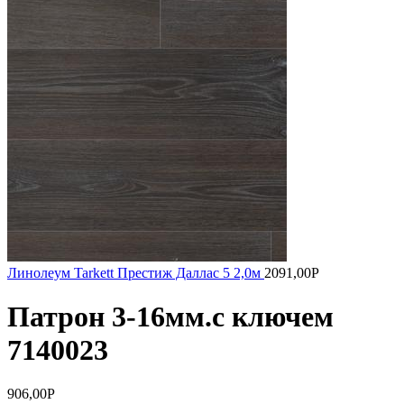
Линолеум Tarkett Престиж Даллас 5 2,0м
2091,00
Р
Патрон 3-16мм.с ключем
7140023
906,00
Р