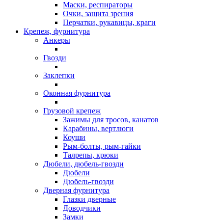
Маски, респираторы
Очки, защита зрения
Перчатки, рукавицы, краги
Крепеж, фурнитура
Анкеры
Гвозди
Заклепки
Оконная фурнитура
Грузовой крепеж
Зажимы для тросов, канатов
Карабины, вертлюги
Коуши
Рым-болты, рым-гайки
Талрепы, крюки
Дюбели, дюбель-гвозди
Дюбели
Дюбель-гвозди
Дверная фурнитура
Глазки дверные
Доводчики
Замки