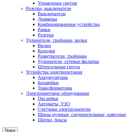
Управление светом
Розетки, выключатели
Выключатели
Диммеры
Комбинированные устройства
Рамки
Розетки
Удлинители, тройники, вилки
Вилки
Колодки
Разветвители, тройники
Удлинители, сетевые фильтры
Штепсельные гнезда
Устройства электропитания
Аккумуляторы
Батарейки
Трансформаторы
Электрощитовое оборудование
Din-рейки
Автоматы, УЗО
Счетчики электроэнергии
Шины нулевые, соединительные, навесные
Щитки, боксы
Поиск