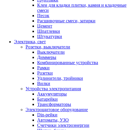
Клеи для кладки плитки, камня и кладочные
смеси
Песок
Расшивочные смеси, затирки
Цемент
Шпатлевки
Штукатурки
Электрика, свет
Розетки, выключатели
Выключатели
Диммеры
Комбинированные устройства
Рамки
Розетки
Удлинители, тройники
Вилки
Устройства электропитания
Аккумуляторы
Батарейки
Трансформаторы
Электрощитовое оборудование
Din-рейки
Автоматы, УЗО
Счетчики электроэнергии