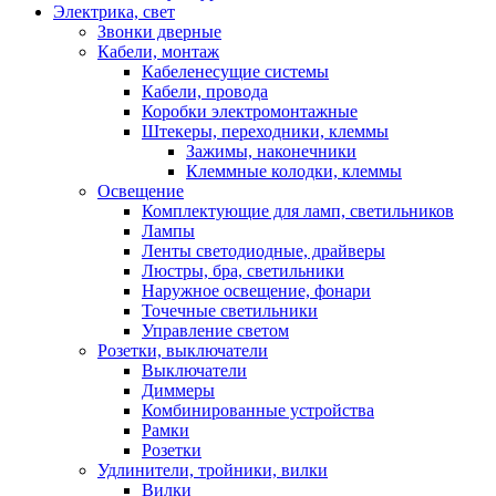
Электрика, свет
Звонки дверные
Кабели, монтаж
Кабеленесущие системы
Кабели, провода
Коробки электромонтажные
Штекеры, переходники, клеммы
Зажимы, наконечники
Клеммные колодки, клеммы
Освещение
Комплектующие для ламп, светильников
Лампы
Ленты светодиодные, драйверы
Люстры, бра, светильники
Наружное освещение, фонари
Точечные светильники
Управление светом
Розетки, выключатели
Выключатели
Диммеры
Комбинированные устройства
Рамки
Розетки
Удлинители, тройники, вилки
Вилки