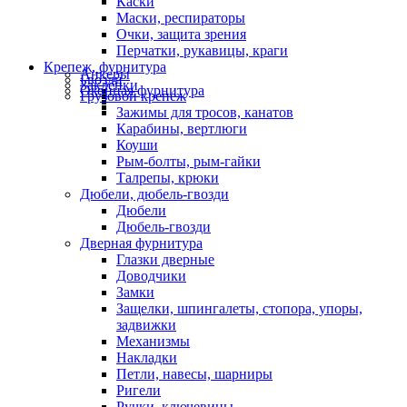
Каски
Маски, респираторы
Очки, защита зрения
Перчатки, рукавицы, краги
Крепеж, фурнитура
Анкеры
Гвозди
Заклепки
Оконная фурнитура
Грузовой крепеж
Зажимы для тросов, канатов
Карабины, вертлюги
Коуши
Рым-болты, рым-гайки
Талрепы, крюки
Дюбели, дюбель-гвозди
Дюбели
Дюбель-гвозди
Дверная фурнитура
Глазки дверные
Доводчики
Замки
Защелки, шпингалеты, стопора, упоры,
задвижки
Механизмы
Накладки
Петли, навесы, шарниры
Ригели
Ручки, ключевины