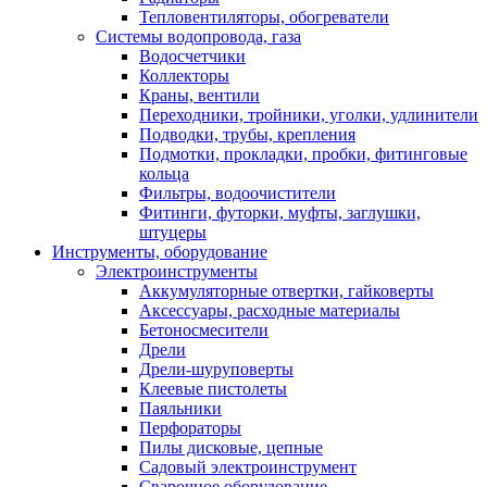
Тепловентиляторы, обогреватели
Системы водопровода, газа
Водосчетчики
Коллекторы
Краны, вентили
Переходники, тройники, уголки, удлинители
Подводки, трубы, крепления
Подмотки, прокладки, пробки, фитинговые
кольца
Фильтры, водоочистители
Фитинги, футорки, муфты, заглушки,
штуцеры
Инструменты, оборудование
Электроинструменты
Аккумуляторные отвертки, гайковерты
Аксессуары, расходные материалы
Бетоносмесители
Дрели
Дрели-шуруповерты
Клеевые пистолеты
Паяльники
Перфораторы
Пилы дисковые, цепные
Садовый электроинструмент
Сварочное оборудование