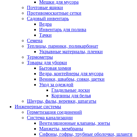
Мешки для мусора
Почтовые ящики
Противомоскитные сетки
Садовый инвентарь
Ведра
Инвентарь для полива
Тачки
Семена
Теплицы, парники, поликарбонат
Укрывные материалы, пленки
Термометры
Товары для уборки
Бытовая химия
Ведра, контейнеры для мусора
Веники, швабры, совки, щетки
Уход за одеждой
Гладильные доски
Корзины для белья
Шнуры, фалы, веревки, шпагаты
Инженерные системы
Герметизация соединений
Система канализации
Вентиляционные клапаны, зонты
Манжеты, мембраны
Сифоны, гофры, трубные оболочки, шланги