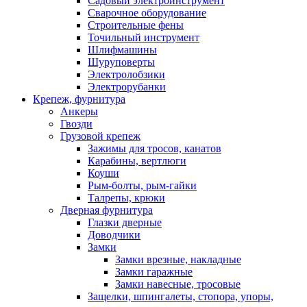
Садовый электроинструмент
Сварочное оборудование
Строительные фены
Точильный инструмент
Шлифмашины
Шуруповерты
Электролобзики
Электрорубанки
Крепеж, фурнитура
Анкеры
Гвозди
Грузовой крепеж
Зажимы для тросов, канатов
Карабины, вертлюги
Коуши
Рым-болты, рым-гайки
Талрепы, крюки
Дверная фурнитура
Глазки дверные
Доводчики
Замки
Замки врезные, накладные
Замки гаражные
Замки навесные, тросовые
Защелки, шпингалеты, стопора, упоры,