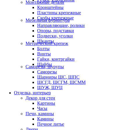
Монтажные детали
Кронштейны
Пластины крепежные
Скобы крепежные
Мебельная фурнитура
Направляющие, ролики
Опоры, подставки
Подвески, уголки
Шканты
Метрический крепеж
Болты
Винты
Гайки, контргайки
Шайбы
Саморезы, шурупы
Саморезы
Шарниры ШС, ШПС
ШСГД, ШСГМ, ШСММ
ШУЖ, ШУЦ
Отделка, интерьер
Декор для стен
Картины
Часы
Печи, камины
Камины
Печное литье
Двери