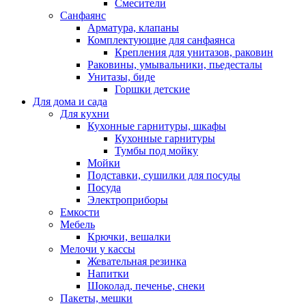
Смесители
Санфаянс
Арматура, клапаны
Комплектующие для санфаянса
Крепления для унитазов, раковин
Раковины, умывальники, пьедесталы
Унитазы, биде
Горшки детские
Для дома и сада
Для кухни
Кухонные гарнитуры, шкафы
Кухонные гарнитуры
Тумбы под мойку
Мойки
Подставки, сушилки для посуды
Посуда
Электроприборы
Емкости
Мебель
Крючки, вешалки
Мелочи у кассы
Жевательная резинка
Напитки
Шоколад, печенье, снеки
Пакеты, мешки