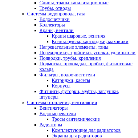
Сливы, трапы канализационные
Трубы, отводы
Системы водопровода, газа
Водосчетчики
Коллекторы
Краны, вентили
Краны шаровые, вентиля
Краны-буксы, картриджи, маховики
Нагревательные элементы, тэны
Переходники, тройники, уголки, удлинители
Подводки, трубы, крепления
Подмотки, прокладки, пробки, фитинговые
кольца
Фильтры, водоочистители
Катриджи, касеты
Корпусы
Фитинги, футорки, муфты, заглушки,
штуцеры
Системы отопления, вентиляции
Вентиляторы
Водонагреватели
Тросы сантехнические
Радиаторы
Комплектующие для радиаторов
Экраны для радиаторов