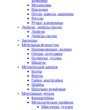
задвижки
Механизмы
Накладки
Петли, навесы, шарниры
Ригели
Ручки, ключевины
Дюбели, дюбель-гвозди
Дюбели
Дюбель-гвозди
Заклепки
Мебельная фурнитура
Направляющие, ролики
Опоры, подставки
Подвески, уголки
Шканты
Метрический крепеж
Болты
Винты
Гайки, контргайки
Шайбы
Шпильки резьбовые
Монтажные детали
Кронштейны
Металлические профили
Швеллеры, уголки