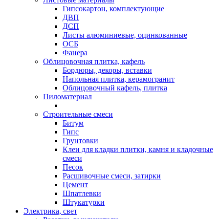
Гипсокартон, комплектующие
ДВП
ДСП
Листы алюминиевые, оцинкованные
ОСБ
Фанера
Облицовочная плитка, кафель
Бордюры, декоры, вставки
Напольная плитка, керамогранит
Облицовочный кафель, плитка
Пиломатериал
Строительные смеси
Битум
Гипс
Грунтовки
Клеи для кладки плитки, камня и кладочные
смеси
Песок
Расшивочные смеси, затирки
Цемент
Шпатлевки
Штукатурки
Электрика, свет