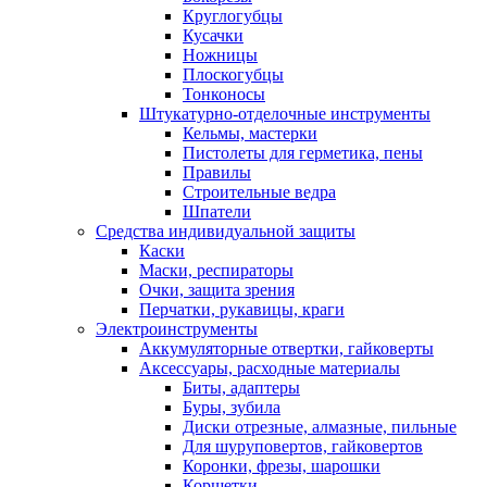
Круглогубцы
Кусачки
Ножницы
Плоскогубцы
Тонконосы
Штукатурно-отделочные инструменты
Кельмы, мастерки
Пистолеты для герметика, пены
Правилы
Строительные ведра
Шпатели
Средства индивидуальной защиты
Каски
Маски, респираторы
Очки, защита зрения
Перчатки, рукавицы, краги
Электроинструменты
Аккумуляторные отвертки, гайковерты
Аксессуары, расходные материалы
Биты, адаптеры
Буры, зубила
Диски отрезные, алмазные, пильные
Для шуруповертов, гайковертов
Коронки, фрезы, шарошки
Корщетки