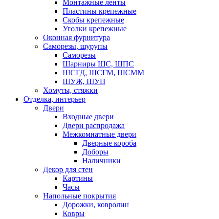
Монтажные ленты
Пластины крепежные
Скобы крепежные
Уголки крепежные
Оконная фурнитура
Саморезы, шурупы
Саморезы
Шарниры ШС, ШПС
ШСГД, ШСГМ, ШСММ
ШУЖ, ШУЦ
Хомуты, стяжки
Отделка, интерьер
Двери
Входные двери
Двери распродажа
Межкомнатные двери
Дверные короба
Доборы
Наличники
Декор для стен
Картины
Часы
Напольные покрытия
Дорожки, ковролин
Ковры