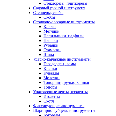
Стеклорезы, плиткорезы
Садовый ручной инструмент
Степлеры, скобы
Скобы
Столярно-слесарные инструменты
Ключи
Метчики
Напильники, надфили
Плашки
Рубанки
Стамески
Шила
Ударно-рычажные инструменты
Гвоздодеры, ломы
Киянки
Кувалды
Молотки
Топорища, ручки, клинья
Топоры
Упаковочные ленты, изоленты
Изолента
Скотч
Фиксирующие инструменты
Шарнирно-губцевые инструменты
Бокорезы