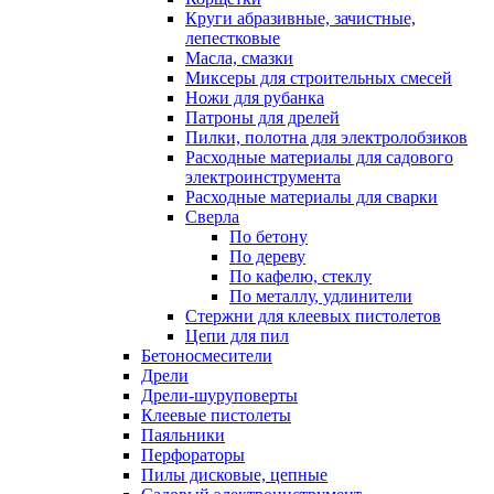
Круги абразивные, зачистные,
лепестковые
Масла, смазки
Миксеры для строительных смесей
Ножи для рубанка
Патроны для дрелей
Пилки, полотна для электролобзиков
Расходные материалы для садового
электроинструмента
Расходные материалы для сварки
Сверла
По бетону
По дереву
По кафелю, стеклу
По металлу, удлинители
Стержни для клеевых пистолетов
Цепи для пил
Бетоносмесители
Дрели
Дрели-шуруповерты
Клеевые пистолеты
Паяльники
Перфораторы
Пилы дисковые, цепные