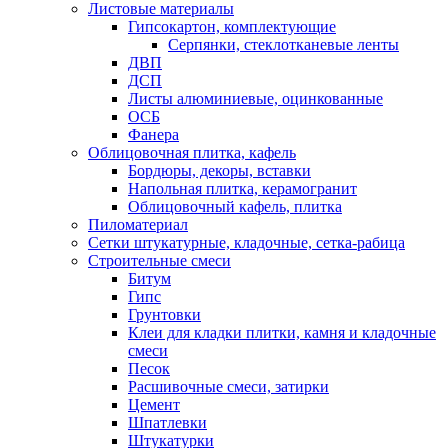
Листовые материалы
Гипсокартон, комплектующие
Серпянки, стеклотканевые ленты
ДВП
ДСП
Листы алюминиевые, оцинкованные
ОСБ
Фанера
Облицовочная плитка, кафель
Бордюры, декоры, вставки
Напольная плитка, керамогранит
Облицовочный кафель, плитка
Пиломатериал
Сетки штукатурные, кладочные, сетка-рабица
Строительные смеси
Битум
Гипс
Грунтовки
Клеи для кладки плитки, камня и кладочные
смеси
Песок
Расшивочные смеси, затирки
Цемент
Шпатлевки
Штукатурки