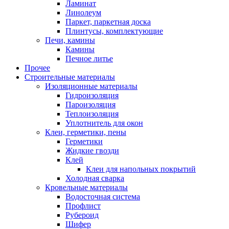
Ламинат
Линолеум
Паркет, паркетная доска
Плинтусы, комплектующие
Печи, камины
Камины
Печное литье
Прочее
Строительные материалы
Изоляционные материалы
Гидроизоляция
Пароизоляция
Теплоизоляция
Уплотнитель для окон
Клеи, герметики, пены
Герметики
Жидкие гвозди
Клей
Клеи для напольных покрытий
Холодная сварка
Кровельные материалы
Водосточная система
Профлист
Рубероид
Шифер