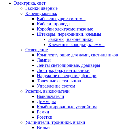
Электрика, свет
Звонки дверные
Кабели, монтаж
Кабеленесущие системы
Кабели, провода
Коробки электромонтажные
Штекеры, переходники, клеммы
Зажимы, наконечники
Клеммные колодки, клеммы
Освещение
Комплектующие для ламп, светильников
Лампы
Ленты светодиодные, драйверы
Люстры, бра, светильники
Наружное освещение, фонари
Точечные светильники
Управление светом
Розетки, выключатели
Выключатели
Диммеры
Комбинированные устройства
Рамки
Розетки
Удлинители, тройники, вилки
Вилки