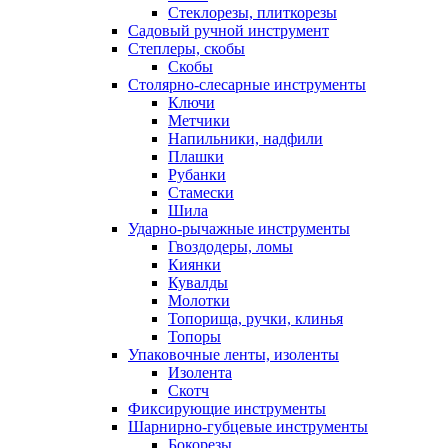
Стеклорезы, плиткорезы
Садовый ручной инструмент
Степлеры, скобы
Скобы
Столярно-слесарные инструменты
Ключи
Метчики
Напильники, надфили
Плашки
Рубанки
Стамески
Шила
Ударно-рычажные инструменты
Гвоздодеры, ломы
Киянки
Кувалды
Молотки
Топорища, ручки, клинья
Топоры
Упаковочные ленты, изоленты
Изолента
Скотч
Фиксирующие инструменты
Шарнирно-губцевые инструменты
Бокорезы