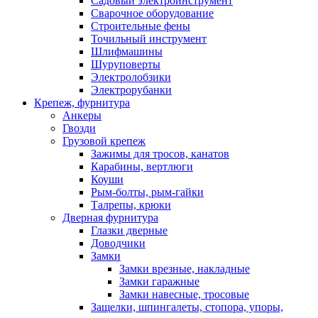
Садовый электроинструмент
Сварочное оборудование
Строительные фены
Точильный инструмент
Шлифмашины
Шуруповерты
Электролобзики
Электрорубанки
Крепеж, фурнитура
Анкеры
Гвозди
Грузовой крепеж
Зажимы для тросов, канатов
Карабины, вертлюги
Коуши
Рым-болты, рым-гайки
Талрепы, крюки
Дверная фурнитура
Глазки дверные
Доводчики
Замки
Замки врезные, накладные
Замки гаражные
Замки навесные, тросовые
Защелки, шпингалеты, стопора, упоры,