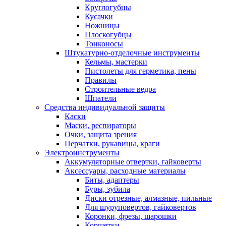
Круглогубцы
Кусачки
Ножницы
Плоскогубцы
Тонконосы
Штукатурно-отделочные инструменты
Кельмы, мастерки
Пистолеты для герметика, пены
Правилы
Строительные ведра
Шпатели
Средства индивидуальной защиты
Каски
Маски, респираторы
Очки, защита зрения
Перчатки, рукавицы, краги
Электроинструменты
Аккумуляторные отвертки, гайковерты
Аксессуары, расходные материалы
Биты, адаптеры
Буры, зубила
Диски отрезные, алмазные, пильные
Для шуруповертов, гайковертов
Коронки, фрезы, шарошки
Корщетки