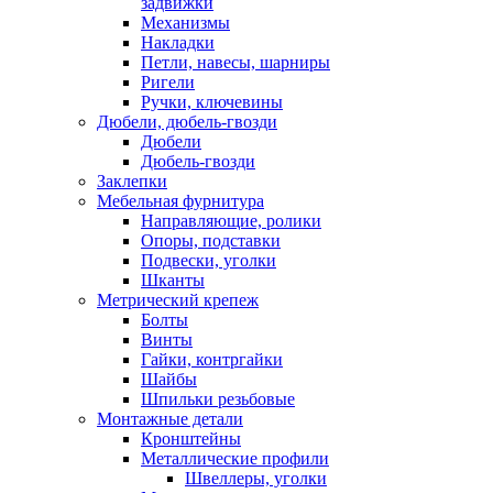
задвижки
Механизмы
Накладки
Петли, навесы, шарниры
Ригели
Ручки, ключевины
Дюбели, дюбель-гвозди
Дюбели
Дюбель-гвозди
Заклепки
Мебельная фурнитура
Направляющие, ролики
Опоры, подставки
Подвески, уголки
Шканты
Метрический крепеж
Болты
Винты
Гайки, контргайки
Шайбы
Шпильки резьбовые
Монтажные детали
Кронштейны
Металлические профили
Швеллеры, уголки