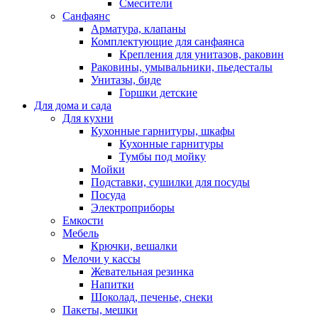
Смесители
Санфаянс
Арматура, клапаны
Комплектующие для санфаянса
Крепления для унитазов, раковин
Раковины, умывальники, пьедесталы
Унитазы, биде
Горшки детские
Для дома и сада
Для кухни
Кухонные гарнитуры, шкафы
Кухонные гарнитуры
Тумбы под мойку
Мойки
Подставки, сушилки для посуды
Посуда
Электроприборы
Емкости
Мебель
Крючки, вешалки
Мелочи у кассы
Жевательная резинка
Напитки
Шоколад, печенье, снеки
Пакеты, мешки