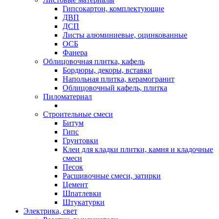
Гипсокартон, комплектующие
ДВП
ДСП
Листы алюминиевые, оцинкованные
ОСБ
Фанера
Облицовочная плитка, кафель
Бордюры, декоры, вставки
Напольная плитка, керамогранит
Облицовочный кафель, плитка
Пиломатериал
Строительные смеси
Битум
Гипс
Грунтовки
Клеи для кладки плитки, камня и кладочные
смеси
Песок
Расшивочные смеси, затирки
Цемент
Шпатлевки
Штукатурки
Электрика, свет