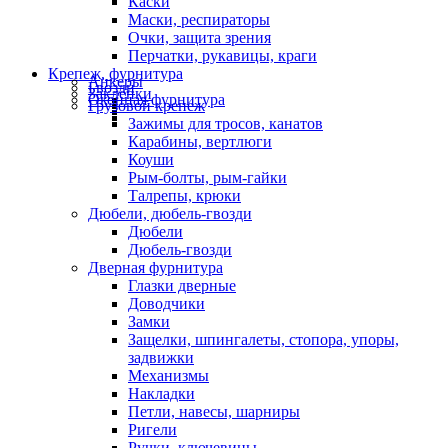
Каски
Маски, респираторы
Очки, защита зрения
Перчатки, рукавицы, краги
Крепеж, фурнитура
Анкеры
Гвозди
Заклепки
Оконная фурнитура
Грузовой крепеж
Зажимы для тросов, канатов
Карабины, вертлюги
Коуши
Рым-болты, рым-гайки
Талрепы, крюки
Дюбели, дюбель-гвозди
Дюбели
Дюбель-гвозди
Дверная фурнитура
Глазки дверные
Доводчики
Замки
Защелки, шпингалеты, стопора, упоры,
задвижки
Механизмы
Накладки
Петли, навесы, шарниры
Ригели
Ручки, ключевины