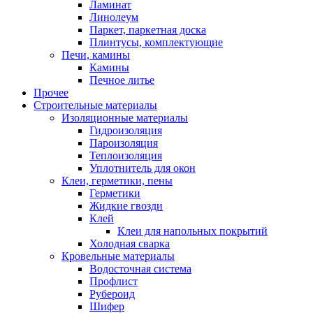
Ламинат
Линолеум
Паркет, паркетная доска
Плинтусы, комплектующие
Печи, камины
Камины
Печное литье
Прочее
Строительные материалы
Изоляционные материалы
Гидроизоляция
Пароизоляция
Теплоизоляция
Уплотнитель для окон
Клеи, герметики, пены
Герметики
Жидкие гвозди
Клей
Клеи для напольных покрытий
Холодная сварка
Кровельные материалы
Водосточная система
Профлист
Рубероид
Шифер