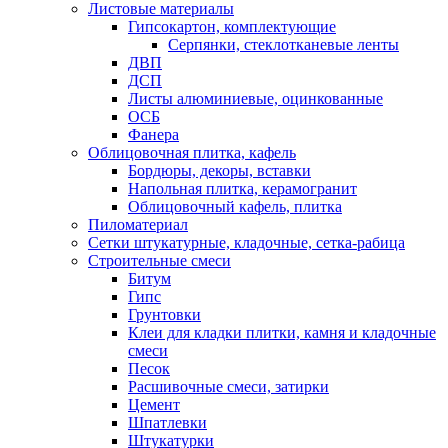
Листовые материалы
Гипсокартон, комплектующие
Серпянки, стеклотканевые ленты
ДВП
ДСП
Листы алюминиевые, оцинкованные
ОСБ
Фанера
Облицовочная плитка, кафель
Бордюры, декоры, вставки
Напольная плитка, керамогранит
Облицовочный кафель, плитка
Пиломатериал
Сетки штукатурные, кладочные, сетка-рабица
Строительные смеси
Битум
Гипс
Грунтовки
Клеи для кладки плитки, камня и кладочные
смеси
Песок
Расшивочные смеси, затирки
Цемент
Шпатлевки
Штукатурки