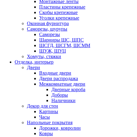
Монтажные ленты
Пластины крепежные
Скобы крепежные
Уголки крепежные
Оконная фурнитура
Саморезы, шурупы
Саморезы
Шарниры ШС, ШПС
ШСГД, ШСГМ, ШСММ
ШУЖ, ШУЦ
Хомуты, стяжки
Отделка, интерьер
Двери
Входные двери
Двери распродажа
Межкомнатные двери
Дверные короба
Доборы
Наличники
Декор для стен
Картины
Часы
Напольные покрытия
Дорожки, ковролин
Ковры