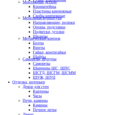
Монтажные детали
Кронштейны
Пластины крепежные
Скобы крепежные
Мебельная фурнитура
Направляющие, ролики
Опоры, подставки
Подвески, уголки
Шканты
Метрический крепеж
Болты
Винты
Гайки, контргайки
Шайбы
Саморезы, шурупы
Саморезы
Шарниры ШС, ШПС
ШСГД, ШСГМ, ШСММ
ШУЖ, ШУЦ
Отделка, интерьер
Декор для стен
Картины
Часы
Печи, камины
Камины
Печное литье
Двери