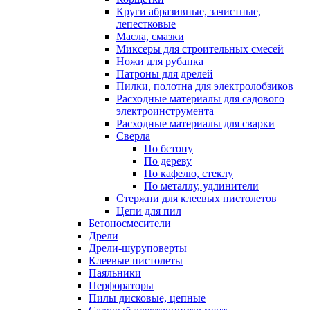
Круги абразивные, зачистные,
лепестковые
Масла, смазки
Миксеры для строительных смесей
Ножи для рубанка
Патроны для дрелей
Пилки, полотна для электролобзиков
Расходные материалы для садового
электроинструмента
Расходные материалы для сварки
Сверла
По бетону
По дереву
По кафелю, стеклу
По металлу, удлинители
Стержни для клеевых пистолетов
Цепи для пил
Бетоносмесители
Дрели
Дрели-шуруповерты
Клеевые пистолеты
Паяльники
Перфораторы
Пилы дисковые, цепные