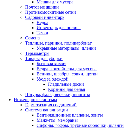
Мешки для мусора
Почтовые ящики
Противомоскитные сетки
Садовый инвентарь
Ведра
Инвентарь для полива
Тачки
Семена
Теплицы, парники, поликарбонат
Укрывные материалы, пленки
Термометры
Товары для уборки
Бытовая химия
Ведра, контейнеры для мусора
Веники, швабры, совки, щетки
Уход за одеждой
Гладильные доски
Корзины для белья
Шнуры, фалы, веревки, шпагаты
Инженерные системы
Герметизация соединений
Система канализации
Вентиляционные клапаны, зонты
Манжеты, мембраны
Сифоны, гофры, трубные оболочки, шланги