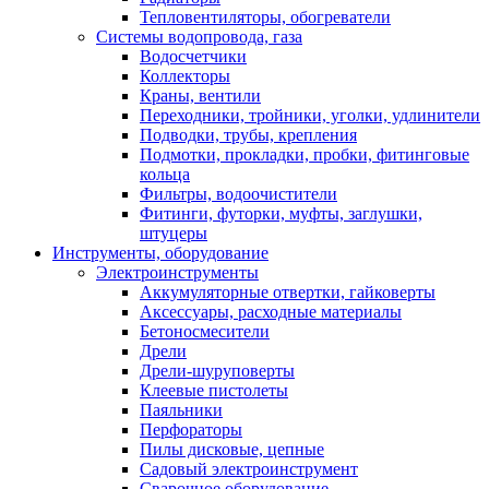
Тепловентиляторы, обогреватели
Системы водопровода, газа
Водосчетчики
Коллекторы
Краны, вентили
Переходники, тройники, уголки, удлинители
Подводки, трубы, крепления
Подмотки, прокладки, пробки, фитинговые
кольца
Фильтры, водоочистители
Фитинги, футорки, муфты, заглушки,
штуцеры
Инструменты, оборудование
Электроинструменты
Аккумуляторные отвертки, гайковерты
Аксессуары, расходные материалы
Бетоносмесители
Дрели
Дрели-шуруповерты
Клеевые пистолеты
Паяльники
Перфораторы
Пилы дисковые, цепные
Садовый электроинструмент
Сварочное оборудование