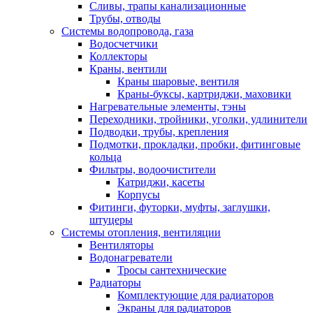
Сливы, трапы канализационные
Трубы, отводы
Системы водопровода, газа
Водосчетчики
Коллекторы
Краны, вентили
Краны шаровые, вентиля
Краны-буксы, картриджи, маховики
Нагревательные элементы, тэны
Переходники, тройники, уголки, удлинители
Подводки, трубы, крепления
Подмотки, прокладки, пробки, фитинговые
кольца
Фильтры, водоочистители
Катриджи, касеты
Корпусы
Фитинги, футорки, муфты, заглушки,
штуцеры
Системы отопления, вентиляции
Вентиляторы
Водонагреватели
Тросы сантехнические
Радиаторы
Комплектующие для радиаторов
Экраны для радиаторов