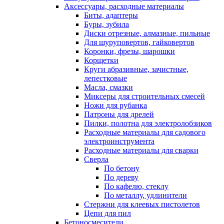
Аксессуары, расходные материалы
Биты, адаптеры
Буры, зубила
Диски отрезные, алмазные, пильные
Для шуруповертов, гайковертов
Коронки, фрезы, шарошки
Корщетки
Круги абразивные, зачистные,
лепестковые
Масла, смазки
Миксеры для строительных смесей
Ножи для рубанка
Патроны для дрелей
Пилки, полотна для электролобзиков
Расходные материалы для садового
электроинструмента
Расходные материалы для сварки
Сверла
По бетону
По дереву
По кафелю, стеклу
По металлу, удлинители
Стержни для клеевых пистолетов
Цепи для пил
Бетоносмесители