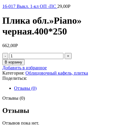
16-017 Выкл. 1-кл ОП -ПС
29,00
Р
Плика обл.»Piano»
черная.400*250
662,00
Р
Количество
товара
В корзину
Плика
Добавить в избранное
обл."Piano"
Категория:
Облицовочный кафель, плитка
черная.400*250
Поделиться:
Отзывы (0)
Отзывы (0)
Отзывы
Отзывов пока нет.