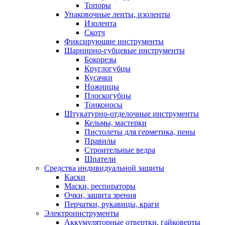
Топоры
Упаковочные ленты, изоленты
Изолента
Скотч
Фиксирующие инструменты
Шарнирно-губцевые инструменты
Бокорезы
Круглогубцы
Кусачки
Ножницы
Плоскогубцы
Тонконосы
Штукатурно-отделочные инструменты
Кельмы, мастерки
Пистолеты для герметика, пены
Правилы
Строительные ведра
Шпатели
Средства индивидуальной защиты
Каски
Маски, респираторы
Очки, защита зрения
Перчатки, рукавицы, краги
Электроинструменты
Аккумуляторные отвертки, гайковерты