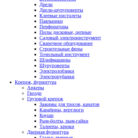
Дрели
Дрели-шуруповерты
Клеевые пистолеты
Паяльники
Перфораторы
Пилы дисковые, цепные
Садовый электроинструмент
Сварочное оборудование
Строительные фены
Точильный инструмент
Шлифмашины
Шуруповерты
Электролобзики
Электрорубанки
Крепеж, фурнитура
Анкеры
Гвозди
Грузовой крепеж
Зажимы для тросов, канатов
Карабины, вертлюги
Коуши
Рым-болты, рым-гайки
Талрепы, крюки
Дверная фурнитура
Глазки дверные