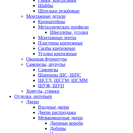
Гайки, контргайки
Шайбы
Шпильки резьбовые
Монтажные детали
Кронштейны
Металлические профили
Швеллеры, уголки
Монтажные ленты
Пластины крепежные
Скобы крепежные
Уголки крепежные
Оконная фурнитура
Саморезы, шурупы
Саморезы
Шарниры ШС, ШПС
ШСГД, ШСГМ, ШСММ
ШУЖ, ШУЦ
Хомуты, стяжки
Отделка, интерьер
Двери
Входные двери
Двери распродажа
Межкомнатные двери
Дверные короба
Доборы