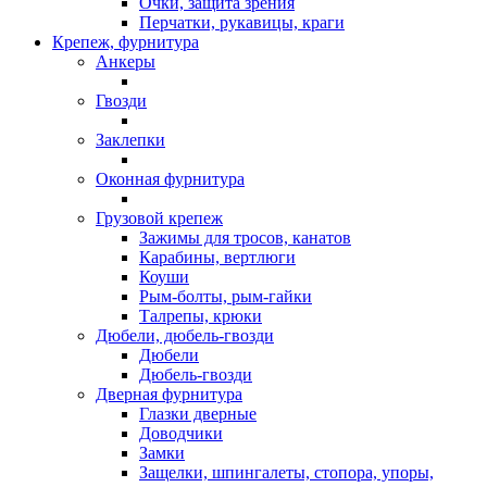
Очки, защита зрения
Перчатки, рукавицы, краги
Крепеж, фурнитура
Анкеры
Гвозди
Заклепки
Оконная фурнитура
Грузовой крепеж
Зажимы для тросов, канатов
Карабины, вертлюги
Коуши
Рым-болты, рым-гайки
Талрепы, крюки
Дюбели, дюбель-гвозди
Дюбели
Дюбель-гвозди
Дверная фурнитура
Глазки дверные
Доводчики
Замки
Защелки, шпингалеты, стопора, упоры,