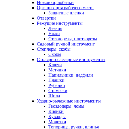
Ножовки, лобзики
Организация рабочего места
Защитные пленки
Отвертки
Режущие инструменты
Лезвия
Ножи
Стеклорезы, плиткорезы
Садовый ручной инструмент
Степлеры, скобы
Скобы
Столярно-слесарные инструменты
Ключи
Метчики
Напильники, надфили
Плашки
Рубанки
Стамески
Шила
Ударно-рычажные инструменты
Гвоздодеры, ломы
Киянки
Кувалды
Молотки
Топорища, ручки, клинья