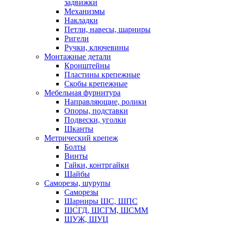
задвижки
Механизмы
Накладки
Петли, навесы, шарниры
Ригели
Ручки, ключевины
Монтажные детали
Кронштейны
Пластины крепежные
Скобы крепежные
Мебельная фурнитура
Направляющие, ролики
Опоры, подставки
Подвески, уголки
Шканты
Метрический крепеж
Болты
Винты
Гайки, контргайки
Шайбы
Саморезы, шурупы
Саморезы
Шарниры ШС, ШПС
ШСГД, ШСГМ, ШСММ
ШУЖ, ШУЦ