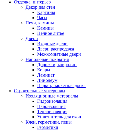
Отделка, интерьер
Декор для стен
Картины
Часы
Печи, камины
Камины
Печное литье
Двери
Входные двери
Двери распродажа
Межкомнатные двери
Напольные покрытия
Дорожки, ковролин
Ковры
Ламинат
Линолеум
Паркет, паркетная доска
Строительные материалы
Изоляционные материалы
Гидроизоляция
Пароизоляция
Теплоизоляция
Уплотнитель для окон
Клеи, герметики, пены
Герметики