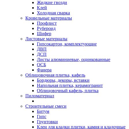
Жидкие гвозди
Клей
Холодная сварка
Кровельные материалы
Профлист
Рубероид
Шифер
Листовые материалы
Гипсокартон, комплектующие
ДВП
ДСП
Листы алюминиевые, оцинкованные
ОСБ
Фанера
Облицовочная плитка, кафель
Бордюры, декоры, вставки
Напольная плитка, керамогранит
Облицовочный кафель, плитка
Пиломатериал
Строительные смеси
Битум
Гипс
Грунтовки
Клеи для кладки плитки, камня и кладочные