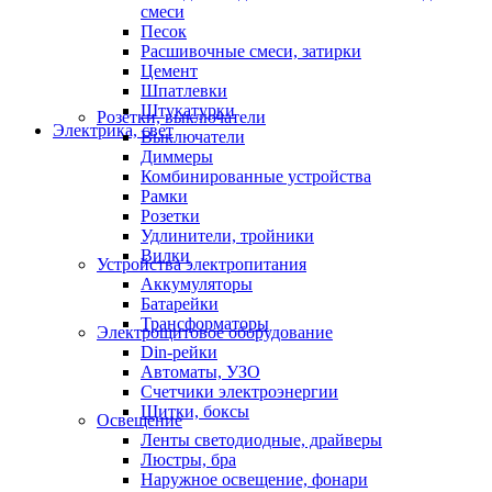
смеси
Песок
Расшивочные смеси, затирки
Цемент
Шпатлевки
Штукатурки
Розетки, выключатели
Электрика, свет
Выключатели
Диммеры
Комбинированные устройства
Рамки
Розетки
Удлинители, тройники
Вилки
Устройства электропитания
Аккумуляторы
Батарейки
Трансформаторы
Электрощитовое оборудование
Din-рейки
Автоматы, УЗО
Счетчики электроэнергии
Щитки, боксы
Освещение
Ленты светодиодные, драйверы
Люстры, бра
Наружное освещение, фонари