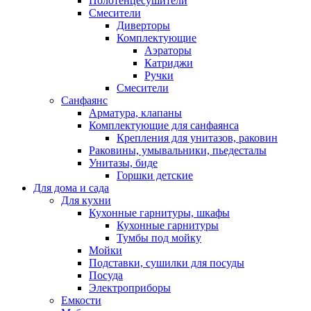
Полотенцесушители
Смесители
Диверторы
Комплектующие
Аэраторы
Катриджи
Ручки
Смесители
Санфаянс
Арматура, клапаны
Комплектующие для санфаянса
Крепления для унитазов, раковин
Раковины, умывальники, пьедесталы
Унитазы, биде
Горшки детские
Для дома и сада
Для кухни
Кухонные гарнитуры, шкафы
Кухонные гарнитуры
Тумбы под мойку
Мойки
Подставки, сушилки для посуды
Посуда
Электроприборы
Емкости