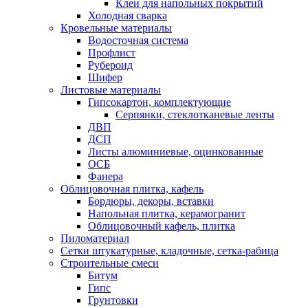
Клеи для напольных покрытий
Холодная сварка
Кровельные материалы
Водосточная система
Профлист
Рубероид
Шифер
Листовые материалы
Гипсокартон, комплектующие
Серпянки, стеклотканевые ленты
ДВП
ДСП
Листы алюминиевые, оцинкованные
ОСБ
Фанера
Облицовочная плитка, кафель
Бордюры, декоры, вставки
Напольная плитка, керамогранит
Облицовочный кафель, плитка
Пиломатериал
Сетки штукатурные, кладочные, сетка-рабица
Строительные смеси
Битум
Гипс
Грунтовки