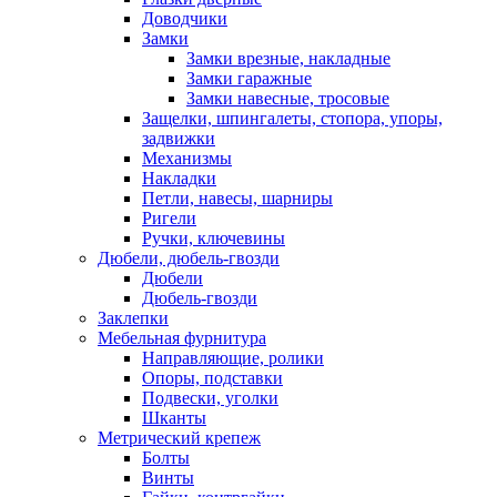
Доводчики
Замки
Замки врезные, накладные
Замки гаражные
Замки навесные, тросовые
Защелки, шпингалеты, стопора, упоры,
задвижки
Механизмы
Накладки
Петли, навесы, шарниры
Ригели
Ручки, ключевины
Дюбели, дюбель-гвозди
Дюбели
Дюбель-гвозди
Заклепки
Мебельная фурнитура
Направляющие, ролики
Опоры, подставки
Подвески, уголки
Шканты
Метрический крепеж
Болты
Винты