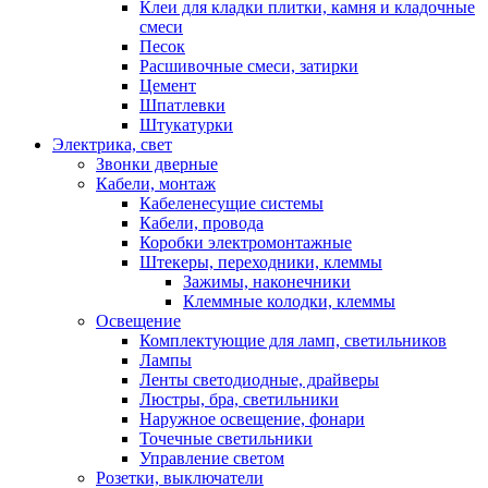
Клеи для кладки плитки, камня и кладочные
смеси
Песок
Расшивочные смеси, затирки
Цемент
Шпатлевки
Штукатурки
Электрика, свет
Звонки дверные
Кабели, монтаж
Кабеленесущие системы
Кабели, провода
Коробки электромонтажные
Штекеры, переходники, клеммы
Зажимы, наконечники
Клеммные колодки, клеммы
Освещение
Комплектующие для ламп, светильников
Лампы
Ленты светодиодные, драйверы
Люстры, бра, светильники
Наружное освещение, фонари
Точечные светильники
Управление светом
Розетки, выключатели