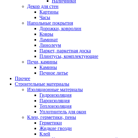
Наличники
Декор для стен
Картины
Часы
Напольные покрытия
Дорожки, ковролин
Ковры
Ламинат
Линолеум
Паркет, паркетная доска
Плинтусы, комплектующие
Печи, камины
Камины
Печное литье
Прочее
Строительные материалы
Изоляционные материалы
Гидроизоляция
Пароизоляция
Теплоизоляция
Уплотнитель для окон
Клеи, герметики, пены
Герметики
Жидкие гвозди
Клей