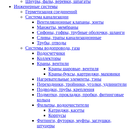
Шнуры, фалы, веревки, шпагаты
Инженерные системы
Герметизация соединений
Система канализации
Вентиляционные клапаны, зонты
Манжеты, мембраны
Сифоны, гофры, трубные оболочки, шланги
Сливы, трапы канализационные
Трубы, отводы
Системы водопровода, газа
Водосчетчики
Коллекторы
Краны, вентили
Краны шаровые, вентиля
Краны-буксы, картриджи, маховики
Нагревательные элементы, тэны
Переходники, тройники, уголки, удлинители
Подводки, трубы, крепления
Подмотки, прокладки, пробки, фитинговые
кольца
Фильтры, водоочистители
Катриджи, касеты
Корпусы
Фитинги, футорки, муфты, заглушки,
штуцеры