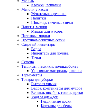
Мебель
Крючки, вешалки
Мелочи у кассы
Жевательная резинка
Напитки
Шоколад, печенье, снеки
Пакеты, мешки
Мешки для мусора
Почтовые ящики
Противомоскитные сетки
Садовый инвентарь
Ведра
Инвентарь для полива
Тачки
Семена
Теплицы, парники, поликарбонат
Укрывные материалы, пленки
Термометры
Товары для уборки
Бытовая химия
Ведра, контейнеры для мусора
Веники, швабры, совки, щетки
Уход за одеждой
Гладильные доски
Корзины для белья