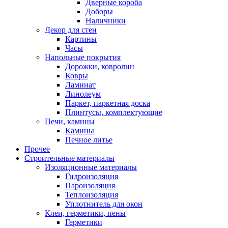
Дверные короба
Доборы
Наличники
Декор для стен
Картины
Часы
Напольные покрытия
Дорожки, ковролин
Ковры
Ламинат
Линолеум
Паркет, паркетная доска
Плинтусы, комплектующие
Печи, камины
Камины
Печное литье
Прочее
Строительные материалы
Изоляционные материалы
Гидроизоляция
Пароизоляция
Теплоизоляция
Уплотнитель для окон
Клеи, герметики, пены
Герметики