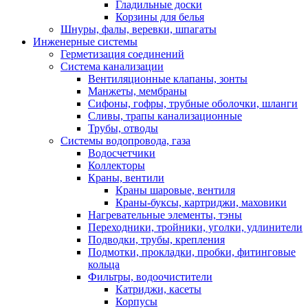
Гладильные доски
Корзины для белья
Шнуры, фалы, веревки, шпагаты
Инженерные системы
Герметизация соединений
Система канализации
Вентиляционные клапаны, зонты
Манжеты, мембраны
Сифоны, гофры, трубные оболочки, шланги
Сливы, трапы канализационные
Трубы, отводы
Системы водопровода, газа
Водосчетчики
Коллекторы
Краны, вентили
Краны шаровые, вентиля
Краны-буксы, картриджи, маховики
Нагревательные элементы, тэны
Переходники, тройники, уголки, удлинители
Подводки, трубы, крепления
Подмотки, прокладки, пробки, фитинговые
кольца
Фильтры, водоочистители
Катриджи, касеты
Корпусы