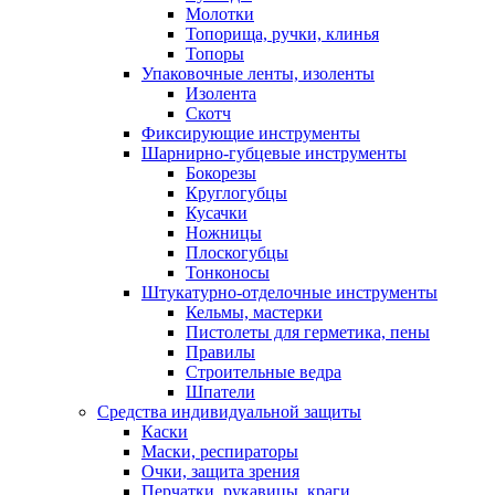
Молотки
Топорища, ручки, клинья
Топоры
Упаковочные ленты, изоленты
Изолента
Скотч
Фиксирующие инструменты
Шарнирно-губцевые инструменты
Бокорезы
Круглогубцы
Кусачки
Ножницы
Плоскогубцы
Тонконосы
Штукатурно-отделочные инструменты
Кельмы, мастерки
Пистолеты для герметика, пены
Правилы
Строительные ведра
Шпатели
Средства индивидуальной защиты
Каски
Маски, респираторы
Очки, защита зрения
Перчатки, рукавицы, краги