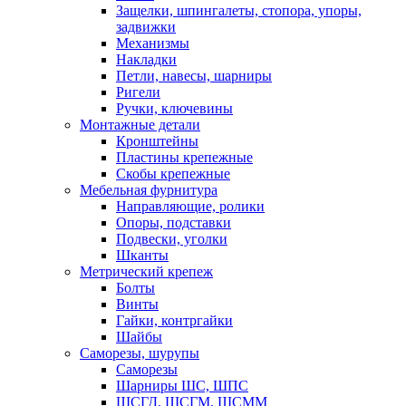
Защелки, шпингалеты, стопора, упоры,
задвижки
Механизмы
Накладки
Петли, навесы, шарниры
Ригели
Ручки, ключевины
Монтажные детали
Кронштейны
Пластины крепежные
Скобы крепежные
Мебельная фурнитура
Направляющие, ролики
Опоры, подставки
Подвески, уголки
Шканты
Метрический крепеж
Болты
Винты
Гайки, контргайки
Шайбы
Саморезы, шурупы
Саморезы
Шарниры ШС, ШПС
ШСГД, ШСГМ, ШСММ