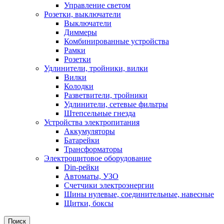
Управление светом
Розетки, выключатели
Выключатели
Диммеры
Комбинированные устройства
Рамки
Розетки
Удлинители, тройники, вилки
Вилки
Колодки
Разветвители, тройники
Удлинители, сетевые фильтры
Штепсельные гнезда
Устройства электропитания
Аккумуляторы
Батарейки
Трансформаторы
Электрощитовое оборудование
Din-рейки
Автоматы, УЗО
Счетчики электроэнергии
Шины нулевые, соединительные, навесные
Щитки, боксы
Поиск