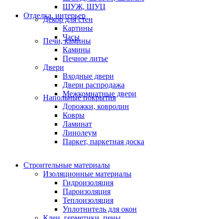
ШУЖ, ШУЦ
Отделка, интерьер
Декор для стен
Картины
Часы
Печи, камины
Камины
Печное литье
Двери
Входные двери
Двери распродажа
Межкомнатные двери
Напольные покрытия
Дорожки, ковролин
Ковры
Ламинат
Линолеум
Паркет, паркетная доска
Строительные материалы
Изоляционные материалы
Гидроизоляция
Пароизоляция
Теплоизоляция
Уплотнитель для окон
Клеи, герметики, пены