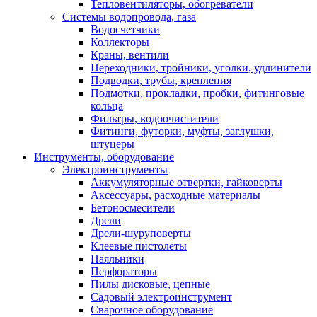
Тепловентиляторы, обогреватели
Системы водопровода, газа
Водосчетчики
Коллекторы
Краны, вентили
Переходники, тройники, уголки, удлинители
Подводки, трубы, крепления
Подмотки, прокладки, пробки, фитинговые
кольца
Фильтры, водоочистители
Фитинги, футорки, муфты, заглушки,
штуцеры
Инструменты, оборудование
Электроинструменты
Аккумуляторные отвертки, гайковерты
Аксессуары, расходные материалы
Бетоносмесители
Дрели
Дрели-шуруповерты
Клеевые пистолеты
Паяльники
Перфораторы
Пилы дисковые, цепные
Садовый электроинструмент
Сварочное оборудование