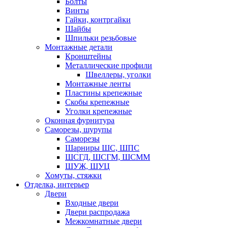
Болты
Винты
Гайки, контргайки
Шайбы
Шпильки резьбовые
Монтажные детали
Кронштейны
Металлические профили
Швеллеры, уголки
Монтажные ленты
Пластины крепежные
Скобы крепежные
Уголки крепежные
Оконная фурнитура
Саморезы, шурупы
Саморезы
Шарниры ШС, ШПС
ШСГД, ШСГМ, ШСММ
ШУЖ, ШУЦ
Хомуты, стяжки
Отделка, интерьер
Двери
Входные двери
Двери распродажа
Межкомнатные двери