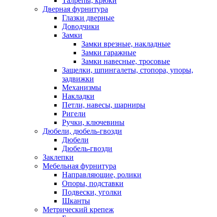
Талрепы, крюки
Дверная фурнитура
Глазки дверные
Доводчики
Замки
Замки врезные, накладные
Замки гаражные
Замки навесные, тросовые
Защелки, шпингалеты, стопора, упоры,
задвижки
Механизмы
Накладки
Петли, навесы, шарниры
Ригели
Ручки, ключевины
Дюбели, дюбель-гвозди
Дюбели
Дюбель-гвозди
Заклепки
Мебельная фурнитура
Направляющие, ролики
Опоры, подставки
Подвески, уголки
Шканты
Метрический крепеж