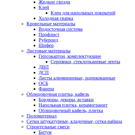
Жидкие гвозди
Клей
Клеи для напольных покрытий
Холодная сварка
Кровельные материалы
Водосточная система
Профлист
Рубероид
Шифер
Листовые материалы
Гипсокартон, комплектующие
Серпянки, стеклотканевые ленты
ДВП
ДСП
Листы алюминиевые, оцинкованные
ОСБ
Фанера
Облицовочная плитка, кафель
Бордюры, декоры, вставки
Напольная плитка, керамогранит
Облицовочный кафель, плитка
Пиломатериал
Сетки штукатурные, кладочные, сетка-рабица
Строительные смеси
Битум