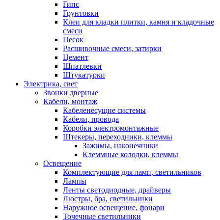
Гипс
Грунтовки
Клеи для кладки плитки, камня и кладочные
смеси
Песок
Расшивочные смеси, затирки
Цемент
Шпатлевки
Штукатурки
Электрика, свет
Звонки дверные
Кабели, монтаж
Кабеленесущие системы
Кабели, провода
Коробки электромонтажные
Штекеры, переходники, клеммы
Зажимы, наконечники
Клеммные колодки, клеммы
Освещение
Комплектующие для ламп, светильников
Лампы
Ленты светодиодные, драйверы
Люстры, бра, светильники
Наружное освещение, фонари
Точечные светильники