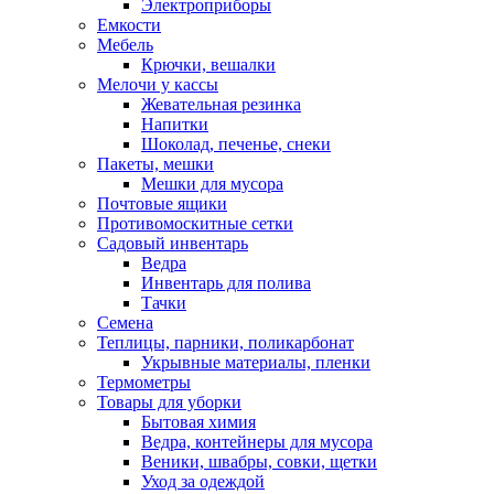
Электроприборы
Емкости
Мебель
Крючки, вешалки
Мелочи у кассы
Жевательная резинка
Напитки
Шоколад, печенье, снеки
Пакеты, мешки
Мешки для мусора
Почтовые ящики
Противомоскитные сетки
Садовый инвентарь
Ведра
Инвентарь для полива
Тачки
Семена
Теплицы, парники, поликарбонат
Укрывные материалы, пленки
Термометры
Товары для уборки
Бытовая химия
Ведра, контейнеры для мусора
Веники, швабры, совки, щетки
Уход за одеждой