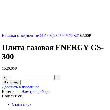
Насадки отверточные 01Z-03(6,35*50*6*РZ2)
62,00
Р
Плита газовая ENERGY GS-
300
1526,00
Р
Количество
товара
В корзину
Плита
Добавить в избранное
газовая
Категория:
Электроприборы
ENERGY
Поделиться:
GS-
300
Отзывы (0)