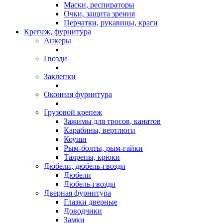
Маски, респираторы
Очки, защита зрения
Перчатки, рукавицы, краги
Крепеж, фурнитура
Анкеры
Гвозди
Заклепки
Оконная фурнитура
Грузовой крепеж
Зажимы для тросов, канатов
Карабины, вертлюги
Коуши
Рым-болты, рым-гайки
Талрепы, крюки
Дюбели, дюбель-гвозди
Дюбели
Дюбель-гвозди
Дверная фурнитура
Глазки дверные
Доводчики
Замки