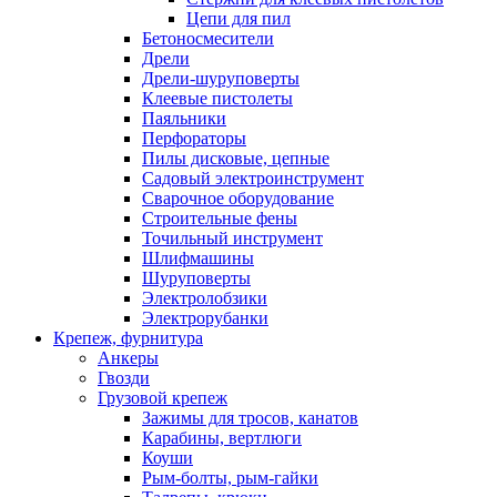
Цепи для пил
Бетоносмесители
Дрели
Дрели-шуруповерты
Клеевые пистолеты
Паяльники
Перфораторы
Пилы дисковые, цепные
Садовый электроинструмент
Сварочное оборудование
Строительные фены
Точильный инструмент
Шлифмашины
Шуруповерты
Электролобзики
Электрорубанки
Крепеж, фурнитура
Анкеры
Гвозди
Грузовой крепеж
Зажимы для тросов, канатов
Карабины, вертлюги
Коуши
Рым-болты, рым-гайки