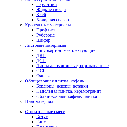
Герметики
Жидкие гвозди
Клей
Холодная сварка
Кровельные материалы
Профлист
Рубероид
Шифер
Листовые материалы
Гипсокартон, комплектующие
ДВП
ДСП
Листы алюминиевые, оцинкованные
ОСБ
Фанера
Облицовочная плитка, кафель
Бордюры, декоры, вставки
Напольная плитка, керамогранит
Облицовочный кафель, плитка
Пиломатериал
Строительные смеси
Битум
Гипс
Грунтовки