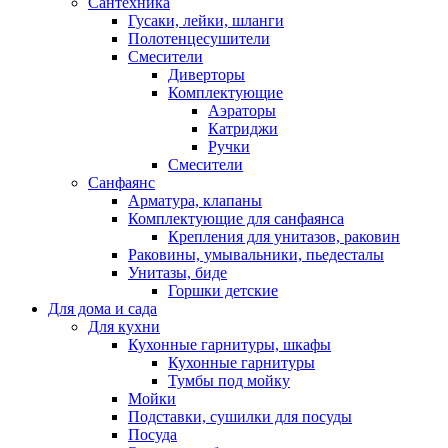
Сантехника
Гусаки, лейки, шланги
Полотенцесушители
Смесители
Диверторы
Комплектующие
Аэраторы
Катриджи
Ручки
Смесители
Санфаянс
Арматура, клапаны
Комплектующие для санфаянса
Крепления для унитазов, раковин
Раковины, умывальники, пьедесталы
Унитазы, биде
Горшки детские
Для дома и сада
Для кухни
Кухонные гарнитуры, шкафы
Кухонные гарнитуры
Тумбы под мойку
Мойки
Подставки, сушилки для посуды
Посуда