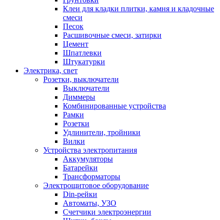
Клеи для кладки плитки, камня и кладочные
смеси
Песок
Расшивочные смеси, затирки
Цемент
Шпатлевки
Штукатурки
Электрика, свет
Розетки, выключатели
Выключатели
Диммеры
Комбинированные устройства
Рамки
Розетки
Удлинители, тройники
Вилки
Устройства электропитания
Аккумуляторы
Батарейки
Трансформаторы
Электрощитовое оборудование
Din-рейки
Автоматы, УЗО
Счетчики электроэнергии