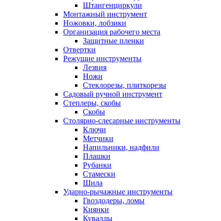
Штангенциркули
Монтажный инструмент
Ножовки, лобзики
Организация рабочего места
Защитные пленки
Отвертки
Режущие инструменты
Лезвия
Ножи
Стеклорезы, плиткорезы
Садовый ручной инструмент
Степлеры, скобы
Скобы
Столярно-слесарные инструменты
Ключи
Метчики
Напильники, надфили
Плашки
Рубанки
Стамески
Шила
Ударно-рычажные инструменты
Гвоздодеры, ломы
Киянки
Кувалды