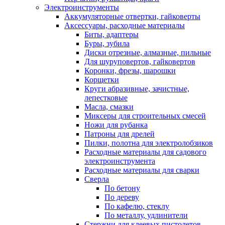
Электроинструменты
Аккумуляторные отвертки, гайковерты
Аксессуары, расходные материалы
Биты, адаптеры
Буры, зубила
Диски отрезные, алмазные, пильные
Для шуруповертов, гайковертов
Коронки, фрезы, шарошки
Корщетки
Круги абразивные, зачистные,
лепестковые
Масла, смазки
Миксеры для строительных смесей
Ножи для рубанка
Патроны для дрелей
Пилки, полотна для электролобзиков
Расходные материалы для садового
электроинструмента
Расходные материалы для сварки
Сверла
По бетону
По дереву
По кафелю, стеклу
По металлу, удлинители
Стержни для клеевых пистолетов